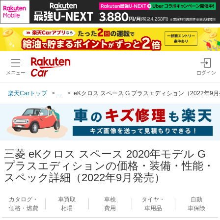
メニュー
ログイン
楽天Carトップ
...
eKクロス スペース G プラスエディション（2022年9
三菱 eKクロス スペース 2020年モデル G
プラスエディションの価格・装備・性能・
スペック詳細（2022年9月発売）
カタログ・
車買取
車検
タイヤ・
自動
価格・燃費
相場
費用
車用品
車保険