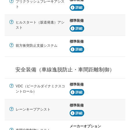
車間距離制御
プリクラッシュブレーキアシス
安全な車間距離を保ちながら前車を追従するアダプティ
ト
詳細
ブ・クルーズ・コントロールなどが装備されています。
標準装備
ヒルスタート（坂道発進）アシ
運転・駐車支援
スト
詳細
駐車をスムーズに行うためにインテリジェンスパーキン
グ・アシストやサイドブラインドモニターなどが装備さ
れています。
標準装備
前方衝突防止支援システム
衝撃軽減
詳細
万が一車体が衝撃を受けたときに、運転者・同乗者を守
るSRSエアバッグシステム、プリテンショナーシートベ
ルトなどが装備されています。
安全装備（車線逸脱防止・車間距離制御）
標準装備
VDC（ビークルダイナミクスコ
ントロール）
詳細
標準装備
レーンキープアシスト
詳細
メーカーオプション