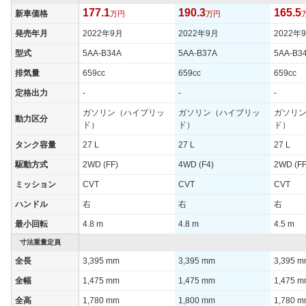
177.1
190.3
165.5
新車価格
万円
万円
発売年月
2022年9月
2022年9月
2022年
型式
5AA-B34A
5AA-B37A
5AA-B3
排気量
659cc
659cc
659cc
定格出力
-
-
-
ガソリン（ハイブリッ
ガソリン（ハイブリッ
ガソリ
動力区分
ド）
ド）
ド）
タンク容量
27 L
27 L
27 L
駆動方式
2WD (FF)
4WD (F4)
2WD (FF
ミッション
CVT
CVT
CVT
ハンドル
右
右
右
最小回転
4.8 m
4.8 m
4.5 m
寸法重量定員
全長
3,395 mm
3,395 mm
3,395 
全幅
1,475 mm
1,475 mm
1,475 
全高
1,780 mm
1,800 mm
1,780 