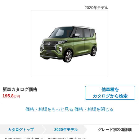
2020年モデル
新車カタログ価格
他車種を
195.8
カタログから検索
万円
車買取価格 *
価格・相場をもっと見る
価格・相場を閉じる
車買取相場
6.9
～
131.1
万円
万円
シミュレーション
2023年式/20万km
～
2022年式/5千km
カタログトップ
2020年モデル
グレード別装備詳細
全国平均の車検価格 *
楽天Car車検で