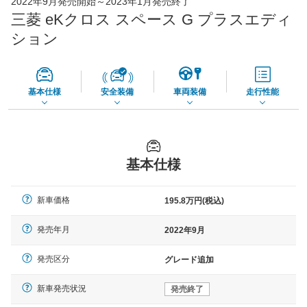
2022年9月発売開始～2023年1月発売終了
45,550
店舗を検索
円
三菱 eKクロス スペース G プラスエディ
*当該価格は車種別の価格となります。
ション
基本仕様
安全装備
車両装備
走行性能
基本仕様
新車価格
195.8万円(税込)
発売年月
2022年9月
発売区分
グレード追加
新車発売状況
発売終了