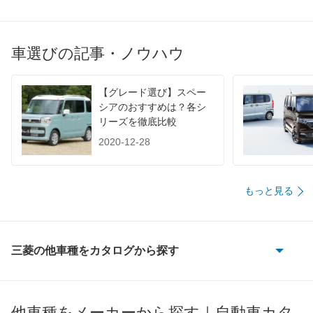
WLTC/高速道路
20.7km/L
19km/L
20.7km/
JC08
26.2km/L
22.2km/L
26.7km/
車選びの記事・ノウハウ
1015
-
-
-
60km定地
-
-
-
【グレード選び】スペー
装備詳細を見る
装備詳細を見る
装備
装備オプション
シアのおすすめは？各シ
リーズを徹底比較
2020-12-28
もっと見る
三菱の他車種をカタログから探す
eKアクティブ
eKカスタム
他車種をメーカーから探す｜自動車カタ