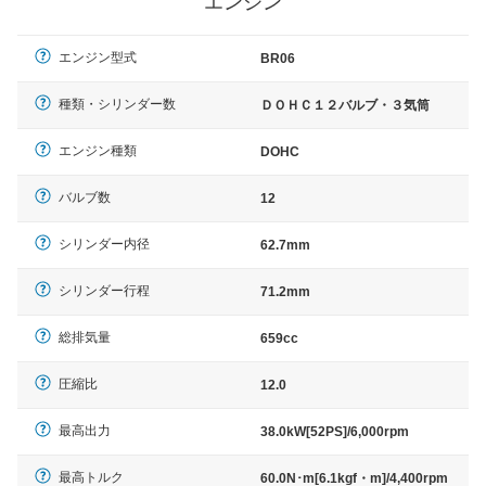
エンジン
エンジン型式
BR06
種類・シリンダー数
ＤＯＨＣ１２バルブ・３気筒
エンジン種類
DOHC
バルブ数
12
シリンダー内径
62.7mm
シリンダー行程
71.2mm
総排気量
659cc
圧縮比
12.0
最高出力
38.0kW[52PS]/6,000rpm
最高トルク
60.0N･m[6.1kgf・m]/4,400rpm