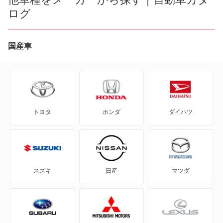
ログ
eKクラッシィ
eKクロス
国産車
eKクロス EV
eKスペース
トヨタ
ホンダ
ダイハツ
eKスペース カスタム
eKスポーツ
eKワゴン
スズキ
日産
マツダ
FTO
GTO