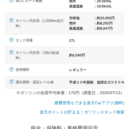
WLTCモード燃費
郊外
:
20.5km/L
高速道路
:
19.0km/L
市街地
:
約10,000円
ガソリン代目安（1,000km走行
郊外
:
約8,292円
時）
高速道路
:
約8,947円
タンク容量
27L
ガソリン代目安（1回の給油
約4,590円
時）
使用燃料
レギュラー
適合規制・認定レベル値
平成３０年規制 低排出ガス５０％
※ガソリンの全国平均単価：170円（調査日：2026/07/13）
燃費管理もできる楽天Carアプリ(無料)
楽天ポイントが貯まる！ガソリンスタンド検索
一般的な車体のサイズの目安
税金・保険料・車検費用目安