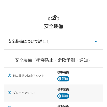
一般的な荷物のサイズの目安
安全装備
安全装備について詳しく
衝突防止
前走車や歩行者との衝突を回避するプリクラッシュブレ
安全装備（衝突防止・危険予測・通知）
ーキアシスト、ABSなどが装備されています。
危険予測・通知
標準装備
見えにくい場所に潜む危険を予測・通知するためのシス
踏み間違い防止アシスト
テムなどが装備されています。
詳細
車線逸脱防止
標準装備
ブレーキアシスト
車線のはみだしやふらつきを防止するためにレーンキー
詳細
プアシストなどが装備されています
標準装備