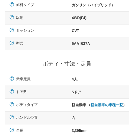
燃料タイプ
ガソリン（ハイブリッド）
駆動
4WD(F4)
ミッション
CVT
型式
5AA-B37A
ボディ・寸法・定員
乗車定員
4人
ドア数
5ドア
ボディタイプ
軽自動車 （
軽自動車の車種一覧
）
ハンドル位置
右
全長
3,395mm