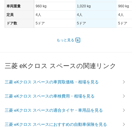
車両重量
960 kg
1,020 kg
960 kg
定員
4人
4人
4人
ドア数
5ドア
5ドア
5ドア
オートスライド
-
-
-
ドア
もっと見る
エンジン
最高出力
38.00 [52]/ 6,000
38.00 [52]/ 6,000
38.00 [5
最高トルク
60 [6.1]/ 4,400
60 [6.1]/ 4,400
60 [6.1]/
三菱 eKクロス スペースの関連リンク
過給機
-
-
-
タイヤ
三菱 eKクロス スペースの車買取価格・相場を見る
前輪サイズ
165/55R15
165/55R15
155/65
後輪サイズ
165/55R15
165/55R15
155/65
三菱 eKクロス スペースの車検費用・相場を見る
燃費
三菱 eKクロス スペースの適合タイヤ・車用品を見る
WLTC
20.9km/L
19km/L
20.9km/
WLTC/市街地
19.6km/L
17km/L
19.6km/
三菱 eKクロス スペースにおすすめの自動車保険を見る
WLTC/郊外
22.1km/L
20.5km/L
22.1km/