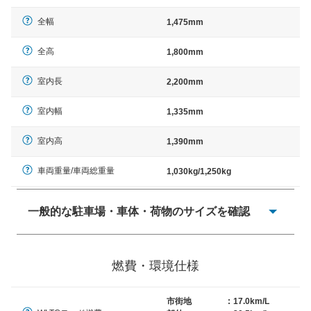
全幅
1,475mm
全高
1,800mm
室内長
2,200mm
室内幅
1,335mm
室内高
1,390mm
車両重量/車両総重量
1,030kg/1,250kg
一般的な駐車場・車体・荷物のサイズを確認
一般的に塗料などによる駐車場ライン施工の際には、1台
当たりのスペースと駐車に必要な車路幅が、幅 2,500mm
燃費・環境仕様
× 長さ 5,000mm 車路幅 5,000mmというサイズが標準値
（最低値）とされる事が多いようです。
市街地
:
17.0km/L