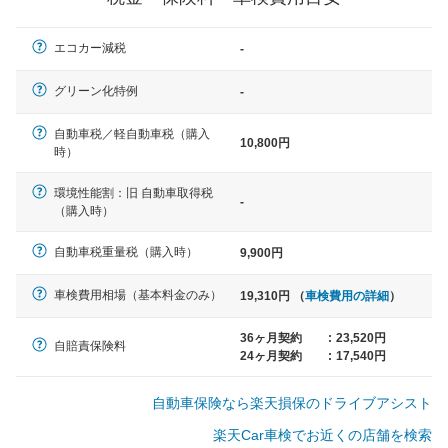
軽自動車
エコカー減税
-
N-BOX、ワゴンR、タント、アル
ト など
グリーン化特例
-
自動車税／軽自動車税（購入
10,800円
時）
中型車
環境性能割：旧 自動車取得税
ノア、セレナ、プリウス、カロー
-
（購入時）
ラ、ステップワゴン など
自動車税重量税（購入時）
9,900円
車検費用相場（基本料金のみ）
19,310円 （
車検費用の詳細
）
大型車
クラウン、アルファード、フォレ
36ヶ月契約
:
23,520円
自賠責保険料
スター、ハイエースワゴン、デリ
24ヶ月契約
:
17,540円
カD:5 など
自動車保険なら楽天損保のドライブアシスト
楽天Car車検でお近くの店舗を検索