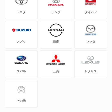
eKスペース
トヨタ
ホンダ
ダイハツ
eKスペース カスタム
eKスポーツ
eKワゴン
スズキ
日産
マツダ
FTO
GTO
スバル
三菱
レクサス
RVR
アイ
アイ ミーブ
その他
アウトランダー