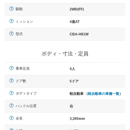
駆動
2WD(FF)
ミッション
4速AT
型式
CBA-H81W
ボディ・寸法・定員
乗車定員
4人
ドア数
5ドア
ボディタイプ
軽自動車 （
軽自動車の車種一覧
）
ハンドル位置
右
全長
3,395mm