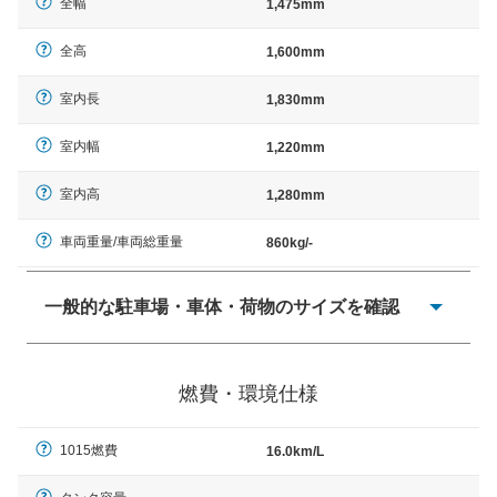
全幅
1,475mm
全高
1,600mm
室内長
1,830mm
室内幅
1,220mm
室内高
1,280mm
車両重量/車両総重量
860kg/-
一般的な駐車場・車体・荷物のサイズを確認
一般的に塗料などによる駐車場ライン施工の際には、1台
当たりのスペースと駐車に必要な車路幅が、幅 2,500mm
燃費・環境仕様
× 長さ 5,000mm 車路幅 5,000mmというサイズが標準値
（最低値）とされる事が多いようです。
1015燃費
16.0km/L