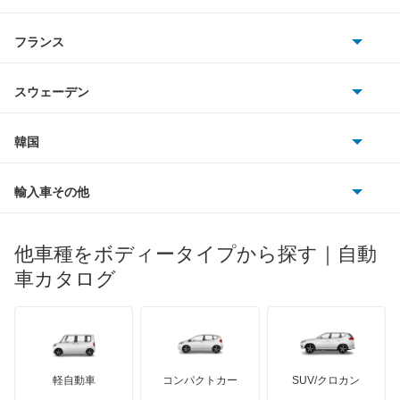
ギャラン フォルティス
スマート
サターン
アストンマーティン
アルファロメオ
フランス
いすゞ
ギャラン フォルティス スポーツバック
アウディ
シボレー
ジャガー
アウトビアンキ
シトロエン
スバル
ギャランスポーツ
スウェーデン
オペル
ビュイック
ダイムラー
フィアット
プジョー
スズキ
サーブ
グランディス
フォルクスワーゲン
韓国
フォード
ベントレー
フェラーリ
ルノー
ダイハツ
ボルボ
コルト
ポルシェ
ヒョンデ
ポンティアック
輸入車その他
ランドローバー
マセラティ
ブガッティ
光岡自動車
コルトプラス
メルセデス・ベンツ
デーウ
もっと見る
マーキュリー
BYD
ロータス
ランチア
他車種をボディータイプから探す｜自動
日産ディーゼル
もっと見る
シグマ
マイバッハ
キア
リンカーン
プロトン
車カタログ
ローバー
ランボルギーニ
日野自動車
シャリオ
ブラバス
サンヨン
デロリアン
TD
ロールスロイス
デトマソ
三菱ふそう
シャリオグランディス
ミニ
ADモータース
サリーン
ドンカーブート
ジネッタ
アバルト
軽自動車
コンパクトカー
SUV/クロカン
UDトラックス
ジープ
アルテガ
プリムス
バーキン