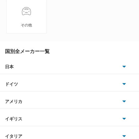
エメロード
カリスマ
その他
キャンター
キャンター ハイブリッド
国別全メーカー一覧
キャンターガッツ
日本
トヨタ
キャンターガッツダンプ
ドイツ
日産
キャンターダンプ
AMG
アメリカ
ホンダ
ギャラン
BMW
キャデラック
イギリス
三菱
ギャラン シグマ
BMWアルピナ
クライスラー
TVR
イタリア
マツダ