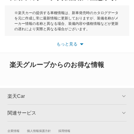
デボネア
モーク
※楽天カーの提供する車種情報は、新車発売時のカタログデータ
を元に作成し常に最新情報に更新しておりますが、装備名称がメ
デボネアV
ーカー情報の名称と異なる場合、装備内容や価格情報などが更新
もっと見る
の遅れにより実際と異なる場合がございます。
デリカ D:2
※最新情報につきましては、各メーカーの情報をご確認くださ
い。
もっと見る
※また安全装備につきましては同名称の装備であっても動作範囲
デリカ D:3
や性能に違いがございますので、詳細情報は各メーカーの情報を
ご確認ください。
デリカ D:5
楽天グループからのお得な情報
デリカ ミニ
デリカカーゴ
楽天Car
デリカスペースギア
関連サービス
TOP
よくある質問
デリカトラック
キャンペーン一覧
試乗・商談
新車購入
企業情報
個人情報保護方針
採用情報