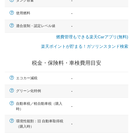
タンク容量
-
使用燃料
-
適合規制・認定レベル値
-
燃費管理もできる楽天Carアプリ(無料)
楽天ポイントが貯まる！ガソリンスタンド検索
税金・保険料・車検費用目安
エコカー減税
-
グリーン化特例
-
自動車税／軽自動車税（購入
-
時）
一般的な車体のサイズの目安
環境性能割：旧 自動車取得税
-
（購入時）