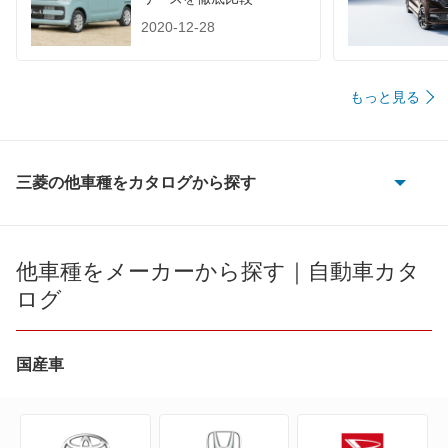
2020-12-28
もっと見る
三菱の他車種をカタログから探す
eKカスタム
eKクラッシィ
他車種をメーカーから探す｜自動車カタ
ログ
eKクロス
eKクロス EV
国産車
eKクロス スペース