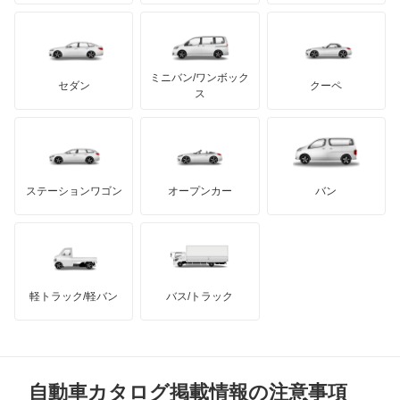
もっと見る
ケータハム
イノチェンティ
レクサス
スタリオン
テスラ
セアト
もっと見る
カーボディーズ
もっと見る
アキュラ
ストラーダ
ミニバン/ワンボック
ジープ
KTM
セダン
クーペ
モーガン
ス
タウンボックス
もっと見る
ダッジ
アルテガ
バンデンプラス
タウンボックスワイド
GMC
マクラーレン
もっと見る
ステーションワゴン
オープンカー
バン
チャレンジャー
ハマー
オースチン
ディアマンテ
インフィニティ
モーリス
ディアマンテワゴン
軽トラック/軽バン
バス/トラック
トライアンフ
もっと見る
ディオン
MG
ディグニティ
自動車カタログ掲載情報の注意事項
ミニ