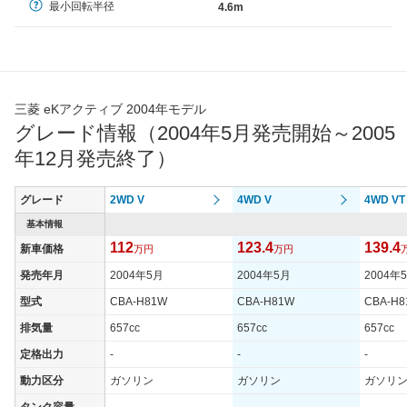
最小回転半径
4.6m
三菱 eKアクティブ 2004年モデル
グレード情報（2004年5月発売開始～2005
年12月発売終了）
グレード
2WD V
4WD V
4WD VT
基本情報
112
123.4
139.4
新車価格
万円
万円
発売年月
2004年5月
2004年5月
2004年
型式
CBA-H81W
CBA-H81W
CBA-H
排気量
657cc
657cc
657cc
定格出力
-
-
-
動力区分
ガソリン
ガソリン
ガソリ
タンク容量
-
-
-