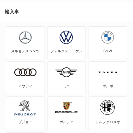
アウトランダーPHEV
輸入車
アスパイア
エアトレック
メルセデスベンツ
フォルクスワーゲン
BMW
エクリプス
エクリプス クロス
エクリプス クロス PHEV
アウディ
ミニ
ボルボ
エクリプス スパイダー
エテルナ
プジョー
ポルシェ
アルファロメオ
エテルナサヴァ