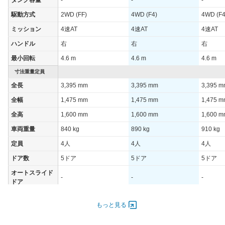
駆動方式
2WD (FF)
4WD (F4)
4WD (F4
ミッション
4速AT
4速AT
4速AT
ハンドル
右
右
右
最小回転
4.6 m
4.6 m
4.6 m
寸法重量定員
全長
3,395 mm
3,395 mm
3,395 
全幅
1,475 mm
1,475 mm
1,475 
全高
1,600 mm
1,600 mm
1,600 
車両重量
840 kg
890 kg
910 kg
定員
4人
4人
4人
ドア数
5ドア
5ドア
5ドア
オートスライド
-
-
-
ドア
エンジン
もっと見る
最高出力
37.00 [50]/ 6,500
37.00 [50]/ 6,500
47.00 [6
最高トルク
62 [6.3]/ 4,000
62 [6.3]/ 4,000
93 [9.5]/