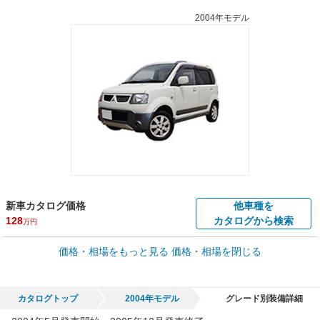
2004年モデル
新車カタログ価格
他車種を
128
カタログから検索
万円
車買取価格 *
価格・相場をもっと見る
価格・相場を閉じる
車買取相場
0.3
～
8.5
万円
万円
シミュレーション
2004年式/20万km
～
2005年式/5千km
カタログトップ
2004年モデル
グレード別装備詳細
全国平均の車検価格 *
楽天Car車検で