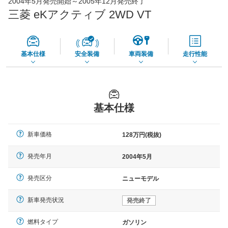
2004年5月発売開始～2005年12月発売終了
45,550
店舗を検索
円
三菱 eKアクティブ 2WD VT
*当該価格は車種別の価格となります。
基本仕様
安全装備
車両装備
走行性能
基本仕様
新車価格
128万円(税抜)
発売年月
2004年5月
発売区分
ニューモデル
新車発売状況
発売終了
燃料タイプ
ガソリン