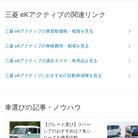
過給機
-
-
TB
三菱 eKアクティブの関連リンク
タイヤ
前輪サイズ
165/60R14
165/60R14
165/60
三菱 eKアクティブの車買取価格・相場を見る
後輪サイズ
165/60R14
165/60R14
165/60
燃費
三菱 eKアクティブの車検費用・相場を見る
WLTC
-
-
-
WLTC/市街地
-
-
-
三菱 eKアクティブの適合タイヤ・車用品を見る
WLTC/郊外
-
-
-
三菱 eKアクティブにおすすめの自動車保険を見る
WLTC/高速道路
-
-
-
JC08
-
-
-
1015
18.4km/L
18km/L
15.2km/
60km定地
-
-
-
車選びの記事・ノウハウ
装備詳細を見る
装備詳細を見る
装備
装備オプション
【グレード選び】スペー
シアのおすすめは？各シ
リーズを徹底比較