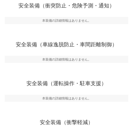
前走車や歩行者との衝突を回避するプリクラッシュブレ
安全装備（衝突防止・危険予測・通知）
一般的な荷物のサイズの目安
ーキアシスト、ABSなどが装備されています。
危険予測・通知
本装備の詳細情報はありません。
見えにくい場所に潜む危険を予測・通知するためのシス
テムなどが装備されています。
車線逸脱防止
安全装備（車線逸脱防止・車間距離制御）
車線のはみだしやふらつきを防止するためにレーンキー
プアシストなどが装備されています
本装備の詳細情報はありません。
車間距離制御
安全な車間距離を保ちながら前車を追従するアダプティ
ブ・クルーズ・コントロールなどが装備されています。
安全装備（運転操作・駐車支援）
運転・駐車支援
駐車をスムーズに行うためにインテリジェンスパーキン
グ・アシストやサイドブラインドモニターなどが装備さ
本装備の詳細情報はありません。
れています。
衝撃軽減
万が一車体が衝撃を受けたときに、運転者・同乗者を守
安全装備（衝撃軽減）
るSRSエアバッグシステム、プリテンショナーシートベ
ルトなどが装備されています。