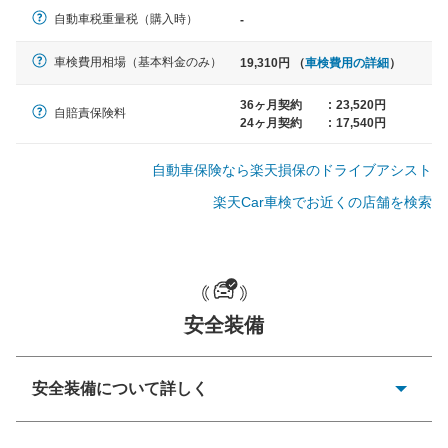
軽自動車
自動車税重量税（購入時）
-
N-BOX、ワゴンR、タント、アル
ト など
車検費用相場（基本料金のみ）
19,310円 （
車検費用の詳細
）
36ヶ月契約
:
23,520円
自賠責保険料
24ヶ月契約
:
17,540円
中型車
ノア、セレナ、プリウス、カロー
自動車保険なら楽天損保のドライブアシスト
ラ、ステップワゴン など
楽天Car車検でお近くの店舗を検索
大型車
クラウン、アルファード、フォレ
安全装備
スター、ハイエースワゴン、デリ
カD:5 など
安全装備について詳しく
衝突防止