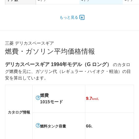
オートスライド
-
-
-
ドア
もっと見る
エンジン
最高出力
136.00 [185]/ 5,500
136.00 [185]/ 5,500
136.00 [
最高トルク
265 [27]/ 4,500
265 [27]/ 4,500
265 [27]
三菱 デリカスペースギア
過給機
-
-
-
燃費・ガソリン平均価格情報
タイヤ
デリカスペースギア 1994年モデル（G ロング）
のカタロ
前輪サイズ
225/80R15
225/80R15
225/80
グ燃費を元に、ガソリン代（レギュラー・ハイオク・軽油）の目
安を算出しています。
後輪サイズ
225/80R15
225/80R15
225/80
燃費
燃費
9.7
km/L
1015モード
WLTC
-
-
-
WLTC/市街地
-
-
-
カタログ情報
WLTC/郊外
-
-
-
66
燃料タンク容量
L
WLTC/高速道路
-
-
-
JC08
-
-
-