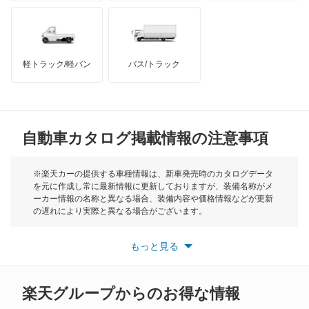
ハマー
オースチン
チャレンジャー
インフィニティ
モーリス
ディアマンテ
軽トラック/軽バン
バス/トラック
トライアンフ
もっと見る
ディアマンテワゴン
MG
ディオン
自動車カタログ掲載情報の注意事項
ミニ
ディグニティ
モーク
※楽天カーの提供する車種情報は、新車発売時のカタログデータ
を元に作成し常に最新情報に更新しておりますが、装備名称がメ
デボネア
ーカー情報の名称と異なる場合、装備内容や価格情報などが更新
もっと見る
の遅れにより実際と異なる場合がございます。
デボネアV
※最新情報につきましては、各メーカーの情報をご確認くださ
い。
もっと見る
※また安全装備につきましては同名称の装備であっても動作範囲
デリカ D:2
や性能に違いがございますので、詳細情報は各メーカーの情報を
ご確認ください。
デリカ D:3
楽天グループからのお得な情報