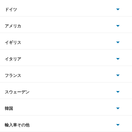
トヨタ
キャンターガッツ
ドイツ
日産
キャンターガッツダンプ
AMG
アメリカ
ホンダ
キャンターダンプ
BMW
キャデラック
イギリス
三菱
ギャラン
BMWアルピナ
クライスラー
TVR
イタリア
マツダ
ギャラン シグマ
スマート
サターン
アストンマーティン
アルファロメオ
フランス
いすゞ
ギャラン フォルティス
アウディ
シボレー
ジャガー
アウトビアンキ
シトロエン
スバル
ギャラン フォルティス スポーツバック
スウェーデン
オペル
ビュイック
ダイムラー
フィアット
プジョー
スズキ
サーブ
ギャランスポーツ
フォルクスワーゲン
韓国
フォード
ベントレー
フェラーリ
ルノー
ダイハツ
ボルボ
グランディス
ポルシェ
ヒョンデ
ポンティアック
輸入車その他
ランドローバー
マセラティ
ブガッティ