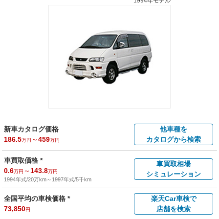
1994年モデル
新車カタログ価格
他車種を
186.5
～
459
カタログから検索
万円
万円
車買取価格 *
車買取相場
0.6
～
143.8
万円
万円
シミュレーション
1994年式/20万km
～
1997年式/5千km
全国平均の車検価格 *
楽天Car車検で
73,850
店舗を検索
円