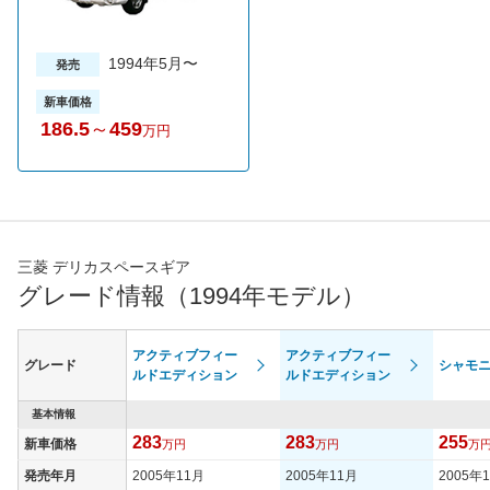
1994年5月〜
発売
新車価格
186.5
～
459
万円
三菱 デリカスペースギア
グレード情報（1994年モデル）
アクティブフィー
アクティブフィー
グレード
シャモ
ルドエディション
ルドエディション
基本情報
283
283
255
新車価格
万円
万円
万
発売年月
2005年11月
2005年11月
2005年