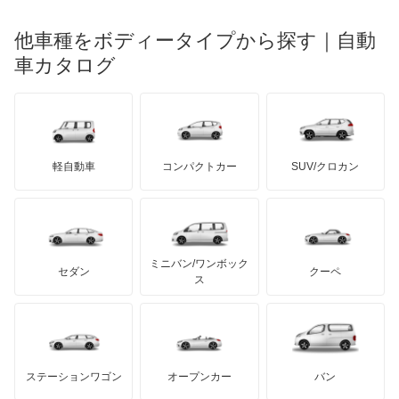
光岡自動車
コルト
メルセデス・ベンツ
デーウ
もっと見る
マーキュリー
BYD
ロータス
ランチア
他車種をボディータイプから探す｜自動
日産ディーゼル
もっと見る
コルトプラス
マイバッハ
キア
リンカーン
プロトン
車カタログ
ローバー
ランボルギーニ
日野自動車
シグマ
ブラバス
サンヨン
デロリアン
TD
ロールスロイス
デトマソ
三菱ふそう
シャリオ
ミニ
ADモータース
サリーン
ドンカーブート
ジネッタ
アバルト
軽自動車
コンパクトカー
SUV/クロカン
UDトラックス
シャリオグランディス
アルテガ
プリムス
バーキン
もっと見る
ケータハム
イノチェンティ
レクサス
ジープ
テスラ
セアト
もっと見る
カーボディーズ
もっと見る
アキュラ
スタリオン
ミニバン/ワンボック
ジープ
KTM
セダン
クーペ
モーガン
ス
ストラーダ
もっと見る
ダッジ
アルテガ
バンデンプラス
タウンボックス
GMC
マクラーレン
もっと見る
ステーションワゴン
オープンカー
バン
タウンボックスワイド