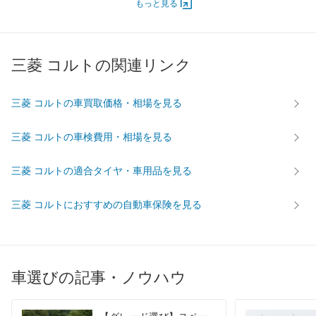
エンジン
もっと見る
最高出力
68.00 [92]/ 6,000
67.00 [91]/ 6,000
68.00 [9
最高トルク
124 [12.6]/ 4,000
122 [12.4]/ 4,000
124 [12.
三菱 コルトの関連リンク
過給機
-
-
-
タイヤ
前輪サイズ
175/65R14
175/65R14
175/65
三菱 コルトの車買取価格・相場を見る
後輪サイズ
175/65R14
175/65R14
175/65
三菱 コルトの車検費用・相場を見る
燃費
WLTC
-
-
-
三菱 コルトの適合タイヤ・車用品を見る
WLTC/市街地
-
-
-
WLTC/郊外
-
-
-
三菱 コルトにおすすめの自動車保険を見る
WLTC/高速道路
-
-
-
JC08
-
-
-
1015
19.2km/L
17.8km/L
19.2km/
車選びの記事・ノウハウ
60km定地
-
-
-
装備詳細を見る
装備詳細を見る
装備
装備オプション