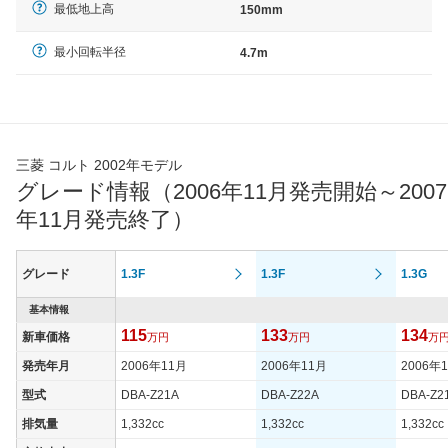
最低地上高
150mm
最小回転半径
4.7m
三菱 コルト 2002年モデル
グレード情報（2006年11月発売開始～2007
年11月発売終了）
グレード
1.3F
1.3F
1.3G
基本情報
115
133
134
新車価格
万円
万円
万
発売年月
2006年11月
2006年11月
2006年
型式
DBA-Z21A
DBA-Z22A
DBA-Z2
排気量
1,332cc
1,332cc
1,332cc