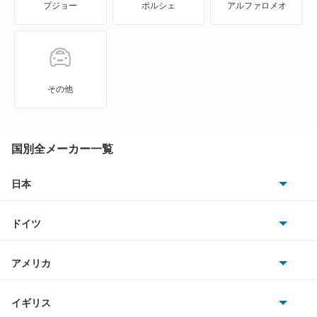
プジョー
ポルシェ
アルファロメオ
エテルナ
エテルナサヴァ
エメロード
その他
カリスマ
キャンター
国別全メーカー一覧
キャンター ハイブリッド
日本
トヨタ
キャンターガッツ
ドイツ
日産
キャンターガッツダンプ
AMG
アメリカ
ホンダ
キャンターダンプ
BMW
キャデラック
イギリス
三菱
ギャラン