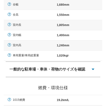
全幅
1,680mm
全高
1,550mm
室内長
1,805mm
室内幅
1,400mm
室内高
1,240mm
車両重量/車両総重量
1,020kg/-
一般的な駐車場・車体・荷物のサイズを確認
一般的に塗料などによる駐車場ライン施工の際には、1台
当たりのスペースと駐車に必要な車路幅が、幅 2,500mm
燃費・環境仕様
× 長さ 5,000mm 車路幅 5,000mmというサイズが標準値
（最低値）とされる事が多いようです。
1015燃費
19.2km/L