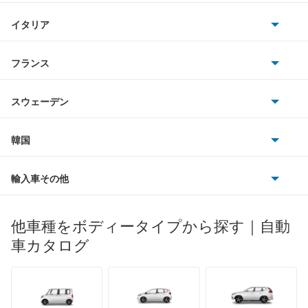
BMWアルピナ
クライスラー
TVR
イタリア
マツダ
ギャラン シグマ
スマート
サターン
アストンマーティン
アルファロメオ
フランス
いすゞ
ギャラン フォルティス
アウディ
シボレー
ジャガー
アウトビアンキ
シトロエン
スバル
ギャラン フォルティス スポーツバック
スウェーデン
オペル
ビュイック
ダイムラー
フィアット
プジョー
スズキ
サーブ
ギャランスポーツ
フォルクスワーゲン
韓国
フォード
ベントレー
フェラーリ
ルノー
ダイハツ
ボルボ
グランディス
ポルシェ
ヒョンデ
ポンティアック
輸入車その他
ランドローバー
マセラティ
ブガッティ
光岡自動車
コルトプラス
メルセデス・ベンツ
デーウ
もっと見る
マーキュリー
BYD
ロータス
ランチア
他車種をボディータイプから探す｜自動
日産ディーゼル
もっと見る
シグマ
マイバッハ
キア
リンカーン
プロトン
車カタログ
ローバー
ランボルギーニ
日野自動車
シャリオ
ブラバス
サンヨン
デロリアン
TD
ロールスロイス
デトマソ
三菱ふそう
シャリオグランディス
ミニ
ADモータース
サリーン
ドンカーブート