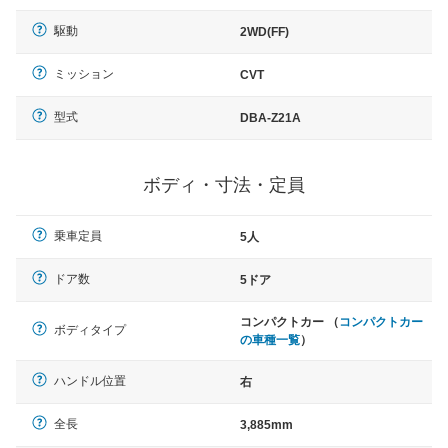
駆動
2WD(FF)
ミッション
CVT
型式
DBA-Z21A
ボディ・寸法・定員
乗車定員
5人
ドア数
5ドア
コンパクトカー （
コンパクトカー
ボディタイプ
の車種一覧
）
ハンドル位置
右
全長
3,885mm