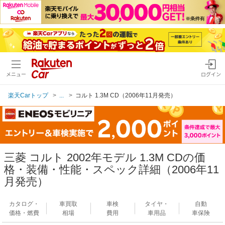
メニュー
ログイン
楽天Carトップ
...
コルト 1.3M CD（2006年11月発売）
三菱 コルト 2002年モデル 1.3M CDの価
格・装備・性能・スペック詳細（2006年11
月発売）
カタログ・
車買取
車検
タイヤ・
自動
価格・燃費
相場
費用
車用品
車保険