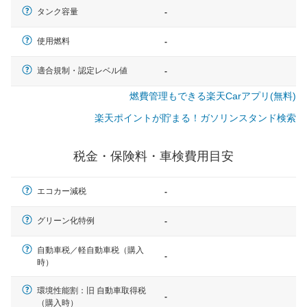
タンク容量
-
使用燃料
-
適合規制・認定レベル値
-
燃費管理もできる楽天Carアプリ(無料)
楽天ポイントが貯まる！ガソリンスタンド検索
税金・保険料・車検費用目安
エコカー減税
-
グリーン化特例
-
自動車税／軽自動車税（購入
-
時）
一般的な車体のサイズの目安
環境性能割：旧 自動車取得税
-
（購入時）