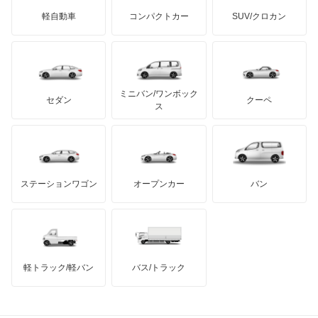
ジネッタ
アバルト
軽自動車
コンパクトカー
SUV/クロカン
UDトラックス
ジープ
アルテガ
プリムス
バーキン
もっと見る
ケータハム
イノチェンティ
レクサス
スタリオン
テスラ
セアト
もっと見る
カーボディーズ
もっと見る
アキュラ
ストラーダ
ミニバン/ワンボック
ジープ
KTM
セダン
クーペ
モーガン
ス
タウンボックス
もっと見る
ダッジ
アルテガ
バンデンプラス
タウンボックスワイド
GMC
マクラーレン
もっと見る
ステーションワゴン
オープンカー
バン
チャレンジャー
ハマー
オースチン
ディアマンテ
インフィニティ
モーリス
ディアマンテワゴン
軽トラック/軽バン
バス/トラック
トライアンフ
もっと見る
ディオン
MG