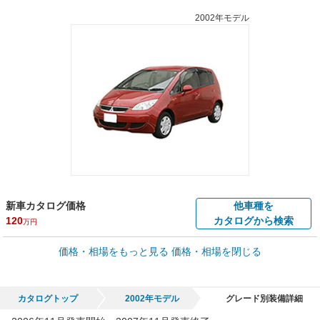
2002年モデル
新車カタログ価格
他車種を
120
カタログから検索
万円
車買取価格 *
価格・相場をもっと見る
価格・相場を閉じる
車買取相場
0
～
95.5
万円
万円
シミュレーション
2003年式/20万km
～
2011年式/5千km
カタログトップ
2002年モデル
グレード別装備詳細
全国平均の車検価格 *
楽天Car車検で