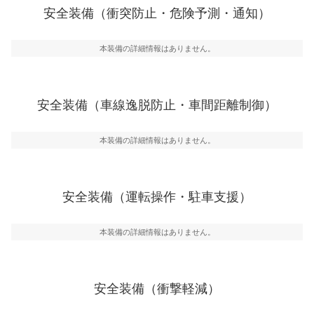
前走車や歩行者との衝突を回避するプリクラッシュブレ
安全装備（衝突防止・危険予測・通知）
ーキアシスト、ABSなどが装備されています。
一般的な荷物のサイズの目安
危険予測・通知
本装備の詳細情報はありません。
見えにくい場所に潜む危険を予測・通知するためのシス
テムなどが装備されています。
車線逸脱防止
安全装備（車線逸脱防止・車間距離制御）
車線のはみだしやふらつきを防止するためにレーンキー
プアシストなどが装備されています
本装備の詳細情報はありません。
車間距離制御
安全な車間距離を保ちながら前車を追従するアダプティ
ブ・クルーズ・コントロールなどが装備されています。
安全装備（運転操作・駐車支援）
運転・駐車支援
駐車をスムーズに行うためにインテリジェンスパーキン
グ・アシストやサイドブラインドモニターなどが装備さ
本装備の詳細情報はありません。
れています。
衝撃軽減
万が一車体が衝撃を受けたときに、運転者・同乗者を守
安全装備（衝撃軽減）
るSRSエアバッグシステム、プリテンショナーシートベ
ルトなどが装備されています。