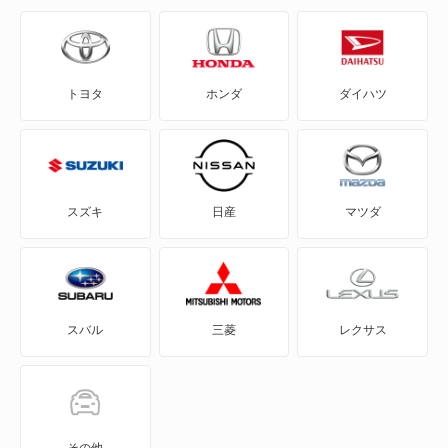
eKクロス スペース
トヨタ
ホンダ
ダイハツ
eKスペース
eKスペース カスタム
eKスポーツ
スズキ
日産
マツダ
eKワゴン
FTO
スバル
三菱
レクサス
GTO
RVR
アイ
その他