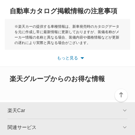
ディグニティ
自動車カタログ掲載情報の注意事項
ミニ
デボネア
モーク
※楽天カーの提供する車種情報は、新車発売時のカタログデータ
を元に作成し常に最新情報に更新しておりますが、装備名称がメ
デボネアV
ーカー情報の名称と異なる場合、装備内容や価格情報などが更新
もっと見る
の遅れにより実際と異なる場合がございます。
デリカ D:2
※最新情報につきましては、各メーカーの情報をご確認くださ
い。
もっと見る
※また安全装備につきましては同名称の装備であっても動作範囲
デリカ D:3
や性能に違いがございますので、詳細情報は各メーカーの情報を
ご確認ください。
デリカ D:5
楽天グループからのお得な情報
デリカ ミニ
デリカカーゴ
楽天Car
デリカスペースギア
関連サービス
TOP
よくある質問
デリカトラック