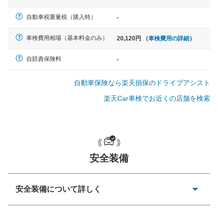
軽自動車
自動車税重量税（購入時）
-
N-BOX、ワゴンR、タント、アル
ト など
車検費用相場（基本料金のみ）
20,120円 （
車検費用の詳細
）
自賠責保険料
-
中型車
自動車保険なら楽天損保のドライブアシスト
ノア、セレナ、プリウス、カロー
ラ、ステップワゴン など
楽天Car車検でお近くの店舗を検索
大型車
安全装備
クラウン、アルファード、フォレ
スター、ハイエースワゴン、デリ
カD:5 など
安全装備について詳しく
衝突防止