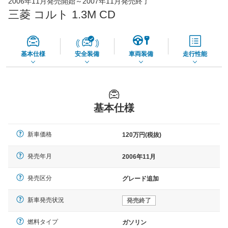
2006年11月発売開始～2007年11月発売終了
56,270
店舗を検索
円
三菱 コルト 1.3M CD
*当該価格は車種別の価格となります。
基本仕様
安全装備
車両装備
走行性能
基本仕様
新車価格
120万円(税抜)
発売年月
2006年11月
発売区分
グレード追加
新車発売状況
発売終了
燃料タイプ
ガソリン