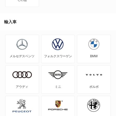
アイ ミーブ
アウトランダー
輸入車
アウトランダーPHEV
アスパイア
メルセデスベンツ
フォルクスワーゲン
BMW
エアトレック
エクリプス
エクリプス クロス
アウディ
ミニ
ボルボ
エクリプス クロス PHEV
エクリプス スパイダー