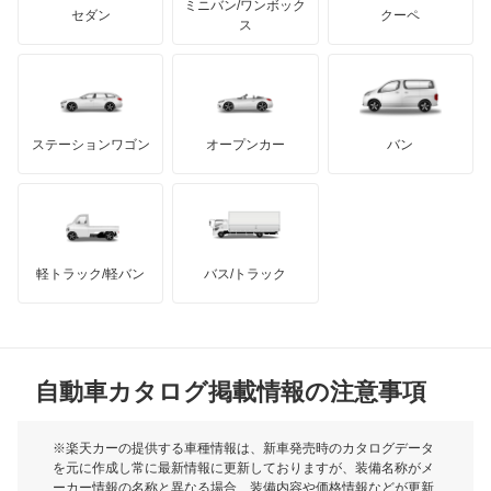
ストラーダ
ミニバン/ワンボック
ジープ
KTM
セダン
クーペ
モーガン
ス
タウンボックス
もっと見る
ダッジ
アルテガ
バンデンプラス
タウンボックスワイド
GMC
マクラーレン
もっと見る
ステーションワゴン
オープンカー
バン
チャレンジャー
ハマー
オースチン
ディアマンテ
インフィニティ
モーリス
ディアマンテワゴン
軽トラック/軽バン
バス/トラック
トライアンフ
もっと見る
ディオン
MG
ディグニティ
自動車カタログ掲載情報の注意事項
ミニ
デボネア
モーク
※楽天カーの提供する車種情報は、新車発売時のカタログデータ
を元に作成し常に最新情報に更新しておりますが、装備名称がメ
デボネアV
ーカー情報の名称と異なる場合、装備内容や価格情報などが更新