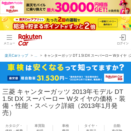
メニュー
ログイン
楽天Carトップ
...
キャンターガッツ DT 1.5t DX スーパーロー Wタイヤ（
三菱 キャンターガッツ 2013年モデル DT
1.5t DX スーパーロー Wタイヤの価格・装
備・性能・スペック詳細（2013年1月発
売）
カタログ・
車買取
車検
タイヤ・
自動
価格・燃費
相場
費用
車用品
車保険