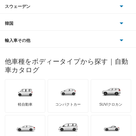
シトロエン
スバル
ギャランスポーツ
スウェーデン
オペル
ビュイック
ダイムラー
フィアット
プジョー
スズキ
サーブ
グランディス
フォルクスワーゲン
韓国
フォード
ベントレー
フェラーリ
ルノー
ダイハツ
ボルボ
コルト
ポルシェ
ヒョンデ
ポンティアック
輸入車その他
ランドローバー
マセラティ
ブガッティ
光岡自動車
コルトプラス
メルセデス・ベンツ
デーウ
もっと見る
マーキュリー
BYD
ロータス
ランチア
他車種をボディータイプから探す｜自動
日産ディーゼル
もっと見る
シグマ
マイバッハ
キア
リンカーン
プロトン
車カタログ
ローバー
ランボルギーニ
日野自動車
シャリオ
ブラバス
サンヨン
デロリアン
TD
ロールスロイス
デトマソ
三菱ふそう
シャリオグランディス
ミニ
ADモータース
サリーン
ドンカーブート
ジネッタ
アバルト
軽自動車
コンパクトカー
SUV/クロカン
UDトラックス
ジープ
アルテガ
プリムス
バーキン
もっと見る
ケータハム
イノチェンティ
レクサス
スタリオン
テスラ
セアト
もっと見る
カーボディーズ
もっと見る
アキュラ