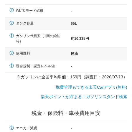
（最低値）とされる事が多いようです。
WLTCモード燃費
-
タンク容量
65L
ガソリン代目安（1回の給油
約10,335円
時）
使用燃料
軽油
適合規制・認定レベル値
-
※ガソリンの全国平均単価：159円（調査日：2026/07/13）
燃費管理もできる楽天Carアプリ(無料)
楽天ポイントが貯まる！ガソリンスタンド検索
税金・保険料・車検費用目安
エコカー減税
-