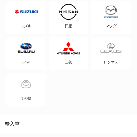
eKスペース カスタム
eKスポーツ
スズキ
日産
マツダ
eKワゴン
FTO
スバル
三菱
レクサス
GTO
RVR
アイ
その他
アイ ミーブ
アウトランダー
輸入車