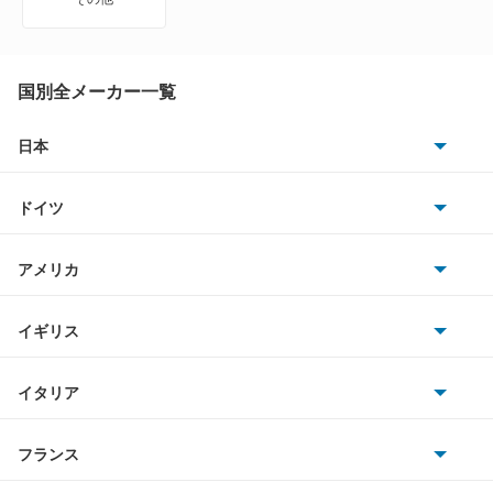
カリスマ
キャンター
国別全メーカー一覧
キャンター ハイブリッド
日本
トヨタ
キャンターガッツダンプ
ドイツ
日産
キャンターダンプ
AMG
アメリカ
ホンダ
ギャラン
BMW
キャデラック
イギリス
三菱
ギャラン シグマ
BMWアルピナ
クライスラー
TVR
イタリア
マツダ
ギャラン フォルティス
スマート
サターン
アストンマーティン
アルファロメオ
フランス
いすゞ
ギャラン フォルティス スポーツバック
アウディ
シボレー
ジャガー
アウトビアンキ