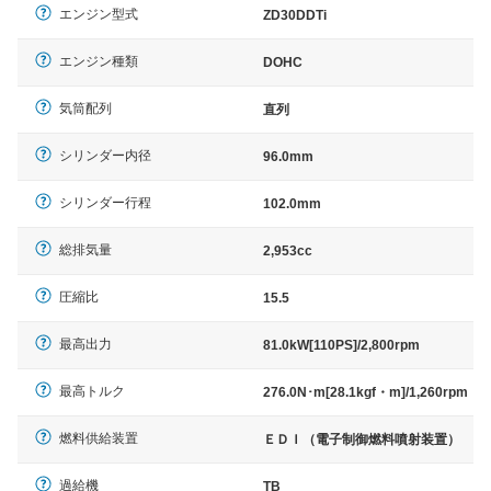
エンジン型式
ZD30DDTi
エンジン種類
DOHC
気筒配列
直列
シリンダー内径
96.0mm
シリンダー行程
102.0mm
総排気量
2,953cc
圧縮比
15.5
最高出力
81.0kW[110PS]/2,800rpm
最高トルク
276.0N･m[28.1kgf・m]/1,260rpm
燃料供給装置
ＥＤＩ（電子制御燃料噴射装置）
過給機
TB