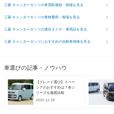
タイヤ
三菱 キャンターガッツの車買取価格・相場を見る
175/75R15 103/101L
175/75R15 103/101L
175/75R
前輪サイズ
LT
LT
LT
三菱 キャンターガッツの車検費用・相場を見る
175/75R15 103/101L
175/75R15 103/101L
175/75R
後輪サイズ
LT
LT
LT
三菱 キャンターガッツの適合タイヤ・車用品を見る
燃費
WLTC
-
-
-
三菱 キャンターガッツにおすすめの自動車保険を見る
WLTC/市街地
-
-
-
WLTC/郊外
-
-
-
WLTC/高速道路
-
-
-
車選びの記事・ノウハウ
JC08
-
-
-
1015
-
-
-
【グレード選び】スペー
60km定地
-
-
-
シアのおすすめは？各シ
リーズを徹底比較
装備詳細を見る
装備詳細を見る
装備
装備オプション
2020-12-28