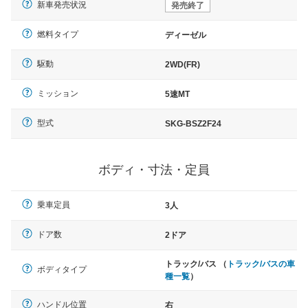
新車発売状況
発売終了
燃料タイプ
ディーゼル
駆動
2WD(FR)
ミッション
5速MT
型式
SKG-BSZ2F24
ボディ・寸法・定員
乗車定員
3人
ドア数
2ドア
トラック/バス （
トラック/バスの車
ボディタイプ
種一覧
）
ハンドル位置
右