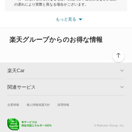
もっと見る
の遅れにより実際と異なる場合がございます。
デリカ D:2
※最新情報につきましては、各メーカーの情報をご確認くださ
い。
もっと見る
※また安全装備につきましては同名称の装備であっても動作範囲
デリカ D:3
や性能に違いがございますので、詳細情報は各メーカーの情報を
ご確認ください。
デリカ D:5
楽天グループからのお得な情報
デリカ ミニ
デリカカーゴ
楽天Car
デリカスペースギア
関連サービス
TOP
よくある質問
デリカトラック
キャンペーン一覧
試乗・商談
新車購入
企業情報
個人情報保護方針
採用情報
デリカバン
楽天Car車買取
車検予約
デリカワゴン
キズ修理予約
洗車・コーティング予約
© Rakuten Group, Inc.
メンテナンス管理
タイヤ・パーツ購入