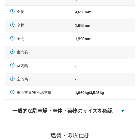
全長
4,690mm
全幅
1,695mm
全高
1,990mm
室内長
-
室内幅
-
室内高
-
車両重量/車両総重量
1,860kg/3,525kg
一般的な駐車場・車体・荷物のサイズを確認
一般的に塗料などによる駐車場ライン施工の際には、1台
当たりのスペースと駐車に必要な車路幅が、幅 2,500mm
燃費・環境仕様
× 長さ 5,000mm 車路幅 5,000mmというサイズが標準値