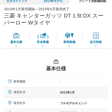
全国平均の車検価格 *
楽天Car車検で
カタログトップ
2013年モデル
グレード別装備詳細
73,850
店舗を検索
円
2013年1月発売開始～2013年6月発売終了
三菱 キャンターガッツ DT 1.5t DX スー
*当該価格は車種別の価格となります。
パーロー Wタイヤ
基本仕様
安全装備
車両装備
走行性能
基本仕様
新車価格
-
発売年月
2013年1月
発売区分
フルモデルチェンジ