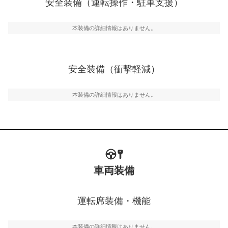
安全装備（運転操作・駐車支援）
運転・駐車支援
駐車をスムーズに行うためにインテリジェンスパーキン
グ・アシストやサイドブラインドモニターなどが装備さ
本装備の詳細情報はありません。
れています。
衝撃軽減
万が一車体が衝撃を受けたときに、運転者・同乗者を守
安全装備（衝撃軽減）
るSRSエアバッグシステム、プリテンショナーシートベ
ルトなどが装備されています。
本装備の詳細情報はありません。
車両装備
運転席装備・機能
本装備の詳細情報はありません。