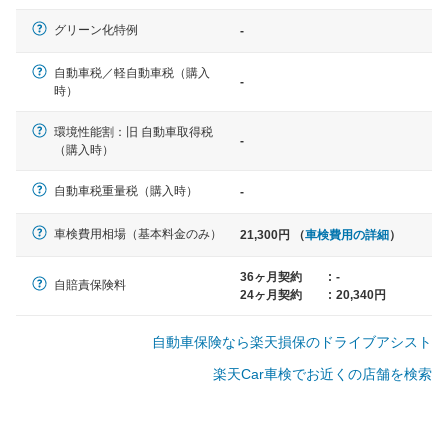
一般的な車体のサイズの目安
グリーン化特例
-
自動車税／軽自動車税（購入
-
軽自動車
時）
N-BOX、ワゴンR、タント、アル
ト など
環境性能割：旧 自動車取得税
-
（購入時）
自動車税重量税（購入時）
-
中型車
車検費用相場（基本料金のみ）
21,300円 （
車検費用の詳細
）
ノア、セレナ、プリウス、カロー
ラ、ステップワゴン など
36ヶ月契約
:
-
自賠責保険料
24ヶ月契約
:
20,340円
自動車保険なら楽天損保のドライブアシスト
大型車
楽天Car車検でお近くの店舗を検索
クラウン、アルファード、フォレ
スター、ハイエースワゴン、デリ
カD:5 など