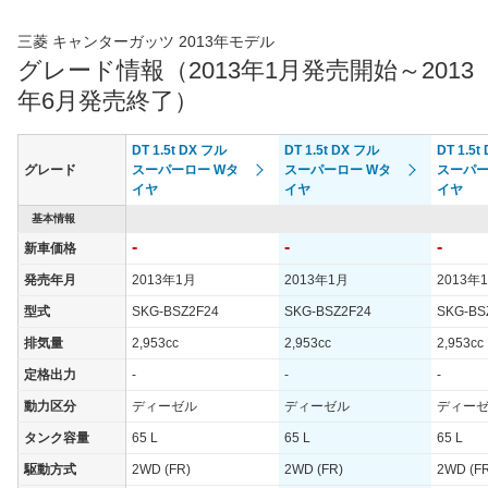
三菱 キャンターガッツ 2013年モデル
グレード情報（2013年1月発売開始～2013
年6月発売終了）
DT 1.5t DX フル
DT 1.5t DX フル
DT 1.5t
グレード
スーパーロー Wタ
スーパーロー Wタ
スーパー
イヤ
イヤ
イヤ
基本情報
-
-
-
新車価格
発売年月
2013年1月
2013年1月
2013年
型式
SKG-BSZ2F24
SKG-BSZ2F24
SKG-BS
排気量
2,953cc
2,953cc
2,953cc
定格出力
-
-
-
動力区分
ディーゼル
ディーゼル
ディー
タンク容量
65 L
65 L
65 L
駆動方式
2WD (FR)
2WD (FR)
2WD (F