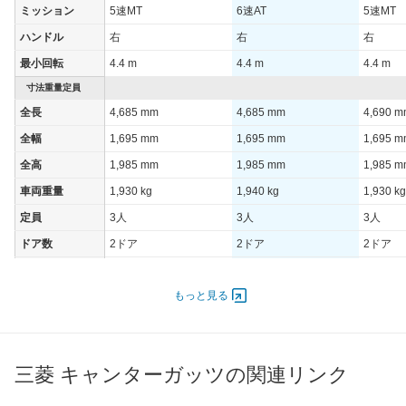
ミッション
5速MT
6速AT
5速MT
ハンドル
右
右
右
最小回転
4.4 m
4.4 m
4.4 m
寸法重量定員
全長
4,685 mm
4,685 mm
4,690 
全幅
1,695 mm
1,695 mm
1,695 
全高
1,985 mm
1,985 mm
1,985 
車両重量
1,930 kg
1,940 kg
1,930 kg
定員
3人
3人
3人
ドア数
2ドア
2ドア
2ドア
オートスライド
-
-
-
ドア
もっと見る
エンジン
最高出力
81.00 [110]/ 2,800
81.00 [110]/ 2,800
81.00 [1
最高トルク
276 [28.1]/ 1,260
276 [28.1]/ 1,260
276 [28.
三菱 キャンターガッツの関連リンク
過給機
TB
TB
TB