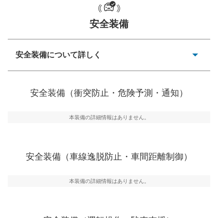
安全装備
一般的な荷物のサイズの目安
安全装備について詳しく
衝突防止
前走車や歩行者との衝突を回避するプリクラッシュブレ
安全装備（衝突防止・危険予測・通知）
ーキアシスト、ABSなどが装備されています。
危険予測・通知
本装備の詳細情報はありません。
見えにくい場所に潜む危険を予測・通知するためのシス
テムなどが装備されています。
車線逸脱防止
安全装備（車線逸脱防止・車間距離制御）
車線のはみだしやふらつきを防止するためにレーンキー
プアシストなどが装備されています
本装備の詳細情報はありません。
車間距離制御
安全な車間距離を保ちながら前車を追従するアダプティ
ブ・クルーズ・コントロールなどが装備されています。