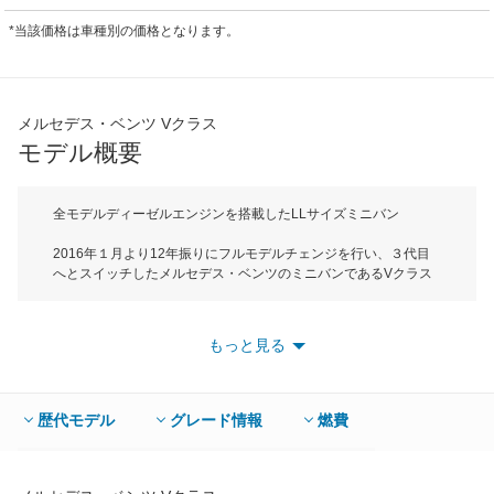
*当該価格は車種別の価格となります。
メルセデス・ベンツ Vクラス
モデル概要
全モデルディーゼルエンジンを搭載したLLサイズミニバン
2016年１月より12年振りにフルモデルチェンジを行い、３代目
へとスイッチしたメルセデス・ベンツのミニバンであるVクラス
は、これまでのコンセプトを継承しながらも、走行性能と快適性
に加えて、安全性や質感などあらゆる面で進化し、ブランドに相
応しいプレミアムミニバンとして生まれ変わった。ボディは全長
もっと見る
4905mmの標準、5150mmのロング、5380mmのエクストラロン
グの３種類を用意する。標準車のボディサイズは全長4905mm、
全幅1930mm、全高1880mmでEセグメントに属する。7つの全シ
ートは独立し、セカンド＆サードシートは取り外し可能、ラゲー
歴代モデル
グレード情報
燃費
ジスペースは標準車で720Lから最大4500Lまで拡大。エクストラ
ロングでは最大5500Lという圧倒的な積載量を誇っている。搭載
されるエンジンは最高出力163ps、最大トルク380Nmを発生する
2.2L直4ディーゼルターボで、世界で最も厳しいと言われている