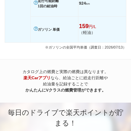
走行可能距離
924
km
1回の給油時
159
円/L
ガソリン 単価
（軽油）
※ガソリンの全国平均単価（調査日：2026/07/13）
カタログ上の燃費と実際の燃費は異なります。
楽天Carアプリ
なら、給油ごとに総走行距離や
給油量を記録することで
かんたんにVクラスの燃費管理ができます。
毎日のドライブで楽天ポイントが貯
まる！