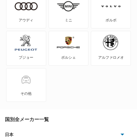
EQS SUV
Eクラス
アウディ
ミニ
ボルボ
Eクラスオールテレイン
Eクラスワゴン
プジョー
ポルシェ
アルファロメオ
GLAクラス
GLBクラス
GLCクラス
その他
GLEクラス
GLKクラス
国別全メーカー一覧
GLSクラス
日本