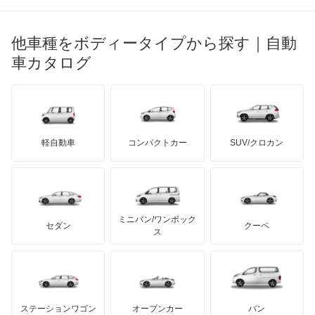
マセラティ
ブガッティ
光岡自動車
Vクラス
メルセデス・ベンツ
デーウ
もっと見る
マーキュリー
BYD
ロータス
ランチア
他車種をボディータイプから探す｜自動
日産ディーゼル
もっと見る
Xクラス
マイバッハ
キア
リンカーン
プロトン
車カタログ
ローバー
ランボルギーニ
日野自動車
ゲレンデヴァーゲン
ブラバス
サンヨン
デロリアン
TD
ロールスロイス
デトマソ
三菱ふそう
スプリンター
ミニ
ADモータース
サリーン
ドンカーブート
ジネッタ
アバルト
軽自動車
コンパクトカー
SUV/クロカン
UDトラックス
トランスポーター
アルテガ
プリムス
バーキン
もっと見る
ケータハム
イノチェンティ
レクサス
バネオ
テスラ
セアト
もっと見る
カーボディーズ
もっと見る
アキュラ
ビアノ
ミニバン/ワンボック
ジープ
KTM
セダン
クーペ
モーガン
ス
ベンツ ウニモグ
もっと見る
ダッジ
アルテガ
バンデンプラス
ミディアムクラス
GMC
マクラーレン
もっと見る
ステーションワゴン
オープンカー
バン