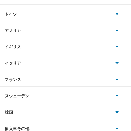
トヨタ
GLクラス
ドイツ
日産
Gクラス
AMG
アメリカ
ホンダ
Mクラス
BMW
キャデラック
イギリス
三菱
Rクラス
BMWアルピナ
クライスラー
TVR
イタリア
マツダ
SLCクラス
スマート
サターン
アストンマーティン
アルファロメオ
フランス
いすゞ
SLKクラス
アウディ
シボレー
ジャガー
アウトビアンキ
シトロエン
スバル
SLR マクラーレン
スウェーデン
オペル
ビュイック
ダイムラー
フィアット
プジョー
スズキ
サーブ
SLクラス
フォルクスワーゲン
韓国
フォード
ベントレー
フェラーリ
ルノー
ダイハツ
ボルボ
Sクラス
ポルシェ
ヒョンデ
ポンティアック
輸入車その他
ランドローバー