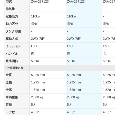
型式
ZAA-297123
ZAA-297123
ZAA-29
排気量
-
-
-
定格出力
110kw
110kw
-
動力区分
電気
電気
電気
タンク容量
-
-
-
駆動方式
2WD (RR)
2WD (RR)
2WD (R
ミッション
CVT
CVT
CVT
ハンドル
両
両
右
最小回転
5.5 m
5.5 m
5.5 m
寸法重量定員
全長
5,225 mm
5,225 mm
5,225 
全幅
1,925 mm
1,925 mm
1,925 
全高
1,520 mm
1,520 mm
1,520 
車両重量
2,500 kg
2,500 kg
2,560 kg
定員
5人
5人
5人
ドア数
4ドア
4ドア
4ドア