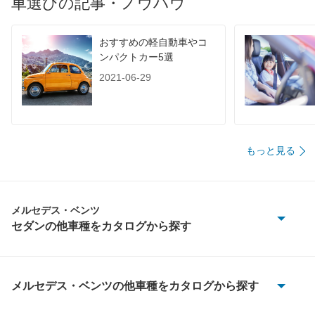
車選びの記事・ノウハウ
60km定地
-
-
-
装備詳細を見る
装備詳細を見る
装備
装備オプション
おすすめの軽自動車やコ
ンパクトカー5選
2021-06-29
もっと見る
メルセデス・ベンツ
セダンの他車種をカタログから探す
Aクラス
CLAクラス
メルセデス・ベンツの他車種をカタログから探す
100D
CLSクラス