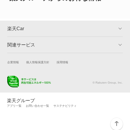
楽天Car
関連サービス
TOP
よくある質問
キャンペーン一覧
試乗・商談
新車購入
企業情報
個人情報保護方針
採用情報
楽天Car車買取
車検予約
キズ修理予約
洗車・コーティング予約
© Rakuten Group, Inc.
メンテナンス管理
タイヤ・パーツ購入
タイヤ交換サービス
楽天Car マガジン
楽天グループ
自動車カタログ
自動車保険
アプリ一覧
お問い合わせ一覧
サステナビリティ
楽天マイカー割