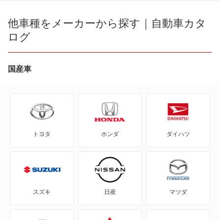
190クラス
他車種をメーカーから探す｜自動車カタ
Cクラス
ログ
Aクラス
EQE
Bクラス
国産車
Eクラス
CLAクラス
Sクラス
CLAシューティングブレーク
メルセデス マイバッハ Sクラス
トヨタ
ホンダ
ダイハツ
CLEクラス
もっと見る
CLKクラス
CLSクラス
スズキ
日産
マツダ
CLSシューティングブレーク