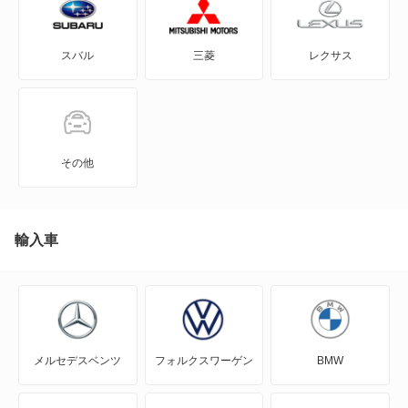
CLクラス
スバル
三菱
レクサス
Cクラス
Cクラスオールテレイン
Cクラスワゴン
その他
EQA
EQB
輸入車
EQC
EQE
メルセデスベンツ
フォルクスワーゲン
BMW
EQE SUV