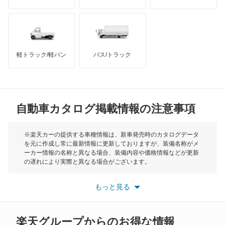
ミディアムクラスワゴン
ハマー
オースチン
メルセデス マイバッハ EQS SUV
インフィニティ
モーリス
メルセデス マイバッハ GLSクラス
軽トラック/軽バン
バス/トラック
トライアンフ
もっと見る
メルセデス マイバッハ SLクラス
MG
メルセデス マイバッハ Sクラス
自動車カタログ掲載情報の注意事項
ミニ
レインボースター
モーク
※楽天カーの提供する車種情報は、新車発売時のカタログデータ
を元に作成し常に最新情報に更新しておりますが、装備名称がメ
もっと見る
ーカー情報の名称と異なる場合、装備内容や価格情報などが更新
もっと見る
の遅れにより実際と異なる場合がございます。
※最新情報につきましては、各メーカーの情報をご確認くださ
い。
もっと見る
※また安全装備につきましては同名称の装備であっても動作範囲
や性能に違いがございますので、詳細情報は各メーカーの情報を
ご確認ください。
楽天グループからのお得な情報