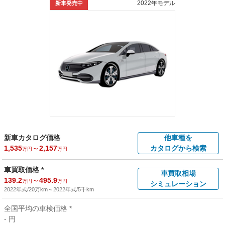
2022年モデル
新車発売中
新車カタログ価格
他車種を
1,535
～
2,157
カタログから検索
万円
万円
車買取価格 *
車買取相場
139.2
～
495.9
万円
万円
シミュレーション
2022年式/20万km
～
2022年式/5千km
全国平均の車検価格 *
- 円