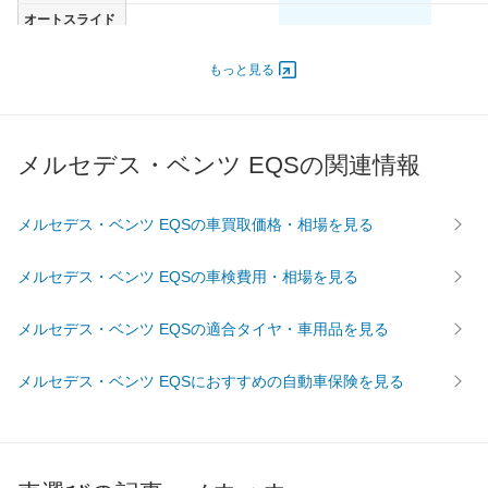
オートスライド
-
-
-
ドア
エンジン
もっと見る
最高出力
- [-]/ -
- [-]/ -
- [-]/ -
最高トルク
- [-]/ -
- [-]/ -
- [-]/ -
メルセデス・ベンツ EQSの関連情報
過給機
-
-
-
タイヤ
前輪サイズ
255/45R20
255/45R20
265/40
メルセデス・ベンツ EQSの車買取価格・相場を見る
後輪サイズ
255/45R20
255/45R20
265/40
メルセデス・ベンツ EQSの車検費用・相場を見る
燃費
WLTC
-
-
-
メルセデス・ベンツ EQSの適合タイヤ・車用品を見る
WLTC/市街地
-
-
-
WLTC/郊外
-
-
-
メルセデス・ベンツ EQSにおすすめの自動車保険を見る
WLTC/高速道路
-
-
-
JC08
-
-
-
1015
-
-
-