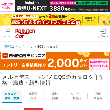
メニュー
ログイン
楽天Carトップ
...
EQSのカタログ
メルセデス・ベンツ EQSのカタログ｜価
格・燃費・新型情報
カタログ・
車買取
車検
タイヤ・
自動
価格・燃費
相場
費用
車用品
車保険