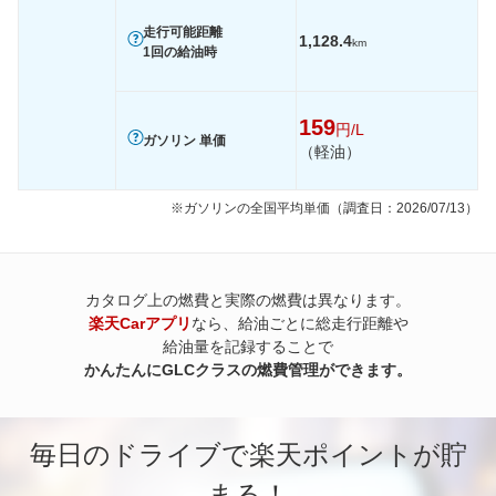
走行可能距離
1,128.4
km
1回の給油時
159
円/L
ガソリン 単価
（軽油）
※ガソリンの全国平均単価（調査日：2026/07/13）
カタログ上の燃費と実際の燃費は異なります。
楽天Carアプリ
なら、給油ごとに総走行距離や
給油量を記録することで
かんたんにGLCクラスの燃費管理ができます。
毎日のドライブで楽天ポイントが貯
まる！