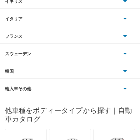
イギリス
三菱
Rクラス
BMWアルピナ
クライスラー
TVR
イタリア
マツダ
SLCクラス
スマート
サターン
アストンマーティン
アルファロメオ
フランス
いすゞ
SLKクラス
アウディ
シボレー
ジャガー
アウトビアンキ
シトロエン
スバル
SLR マクラーレン
スウェーデン
オペル
ビュイック
ダイムラー
フィアット
プジョー
スズキ
サーブ
SLクラス
フォルクスワーゲン
韓国
フォード
ベントレー
フェラーリ
ルノー
ダイハツ
ボルボ
Sクラス
ポルシェ
ヒョンデ
ポンティアック
輸入車その他
ランドローバー
マセラティ
ブガッティ
光岡自動車
Vクラス
メルセデス・ベンツ
デーウ
もっと見る
マーキュリー
BYD
ロータス
ランチア
他車種をボディータイプから探す｜自動
日産ディーゼル
もっと見る
Xクラス
マイバッハ
キア
リンカーン
プロトン
車カタログ
ローバー
ランボルギーニ
日野自動車
ゲレンデヴァーゲン
ブラバス
サンヨン
デロリアン
TD
ロールスロイス
デトマソ