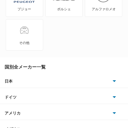
プジョー
ポルシェ
アルファロメオ
Eクラスワゴン
GLAクラス
GLBクラス
その他
GLEクラス
GLKクラス
国別全メーカー一覧
GLSクラス
日本
トヨタ
GLクラス
ドイツ
日産
Gクラス
AMG
アメリカ
ホンダ
Mクラス
BMW
キャデラック