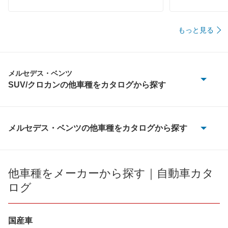
もっと見る
メルセデス・ベンツ
SUV/クロカンの他車種をカタログから探す
Cクラスオールテレイン
EQA
メルセデス・ベンツの他車種をカタログから探す
100D
EQB
190クラス
他車種をメーカーから探す｜自動車カタ
EQC
ログ
Aクラス
EQE SUV
Bクラス
国産車
EQS SUV