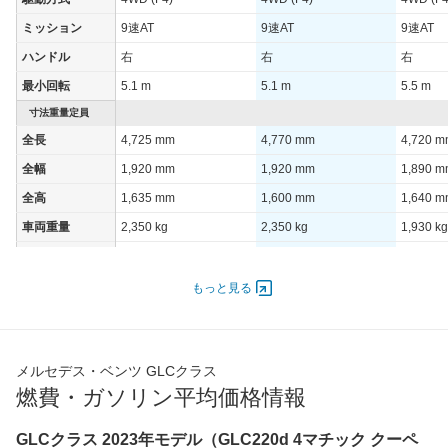
ミッション
9速AT
9速AT
9速AT
ハンドル
右
右
右
最小回転
5.1 m
5.1 m
5.5 m
寸法重量定員
全長
4,725 mm
4,770 mm
4,720 
全幅
1,920 mm
1,920 mm
1,890 
全高
1,635 mm
1,600 mm
1,640 
車両重量
2,350 kg
2,350 kg
1,930 kg
定員
5人
5人
5人
ドア数
5ドア
5ドア
5ドア
もっと見る
オートスライド
-
-
-
ドア
エンジン
メルセデス・ベンツ GLCクラス
最高出力
150.00 [204]/ 6,750
150.00 [204]/ 6,750
145.00 [
燃費・ガソリン平均価格情報
最高トルク
320 [32.6]/ 2,000
320 [32.6]/ 2,000
440 [44.
GLCクラス 2023年モデル（GLC220d 4マチック クーペ
過給機
-
-
-