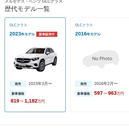
ATが組み合わされることで、高い静粛性と燃費性能を両立してい
メルセデス・ベンツ GLCクラス
る。その結果、JC08モード燃費は13.4km/Lを実現している。駆
歴代モデル一覧
動方式は最新のフルタイム4WDシステム、4MATICを搭載し、エ
ンジントルクを前輪33％、後輪67％の比率で配分し、様々な路面
状況でも安定した走行性能を発揮する。安全装備では全モデルに
GLCクラス
GLCクラス
レーダーセーフティパッケージをはじめとする安全運転支援シス
テムを標準装備。様々なレーダーやカメラによって安全支援を行
2023
2016
年モデル
年モデル
新車販売中
っている。グレードはGLC250 4マチック、GLC250 4マチック
スポーツ、GLC250 4マチック スポーツ本革仕様の３タイプで、
売れ筋はGLC250 4マチック スポーツだ。新車価格は628万～
745万円となっている。
2023年3月〜
2016年2月〜
発売
発売
597
～
963
万円
新車価格
新車価格
819
～
1,182
万円