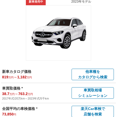
2023年モデル
新車発売中
新車カタログ価格
他車種を
819
～
1,182
カタログから検索
万円
万円
車買取価格 *
車買取相場
38.7
～
763.2
万円
万円
シミュレーション
2017年式/20万km
～
2023年式/5千km
全国平均の車検価格 *
楽天Car車検で
73,850
店舗を検索
円