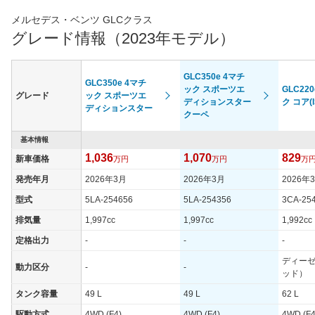
メルセデス・ベンツ GLCクラス
グレード情報（2023年モデル）
GLC350e 4マチ
GLC350e 4マチ
ック スポーツエ
GLC22
グレード
ック スポーツエ
ディションスター
ク コア(I
ディションスター
クーペ
基本情報
1,036
1,070
829
新車価格
万円
万円
万
発売年月
2026年3月
2026年3月
2026年
型式
5LA-254656
5LA-254356
3CA-25
排気量
1,997cc
1,997cc
1,992cc
定格出力
-
-
-
ディー
動力区分
-
-
ッド）
タンク容量
49 L
49 L
62 L
駆動方式
4WD (F4)
4WD (F4)
4WD (F4