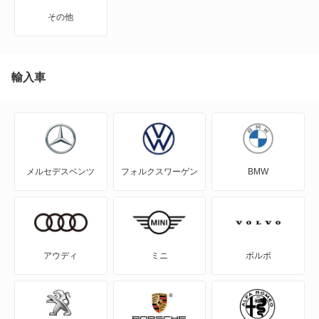
Cクラスワゴン
メルセデス マイバッハ EQS SUV
その他
EQA
メルセデス マイバッハ GLSクラス
EQB
輸入車
もっと見る
EQC
EQE
メルセデスベンツ
フォルクスワーゲン
BMW
EQE SUV
EQS
EQS SUV
アウディ
ミニ
ボルボ
Eクラス
Eクラスオールテレイン