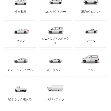
三菱ふそう
スプリンター
ミニ
ADモータース
サリーン
ドンカーブート
ジネッタ
アバルト
軽自動車
コンパクトカー
SUV/クロカン
UDトラックス
トランスポーター
アルテガ
プリムス
バーキン
もっと見る
ケータハム
イノチェンティ
レクサス
バネオ
テスラ
セアト
もっと見る
カーボディーズ
もっと見る
アキュラ
ビアノ
ミニバン/ワンボック
ジープ
KTM
セダン
クーペ
モーガン
ス
ベンツ ウニモグ
もっと見る
ダッジ
アルテガ
バンデンプラス
ミディアムクラス
GMC
マクラーレン
もっと見る
ステーションワゴン
オープンカー
バン
ミディアムクラスワゴン
ハマー
オースチン
メルセデス マイバッハ EQS SUV
インフィニティ
モーリス
メルセデス マイバッハ GLSクラス
軽トラック/軽バン
バス/トラック
トライアンフ
もっと見る
メルセデス マイバッハ SLクラス