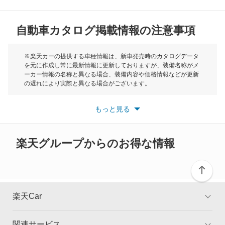
MG
メルセデス マイバッハ Sクラス
自動車カタログ掲載情報の注意事項
ミニ
レインボースター
モーク
※楽天カーの提供する車種情報は、新車発売時のカタログデータ
を元に作成し常に最新情報に更新しておりますが、装備名称がメ
もっと見る
ーカー情報の名称と異なる場合、装備内容や価格情報などが更新
もっと見る
の遅れにより実際と異なる場合がございます。
※最新情報につきましては、各メーカーの情報をご確認くださ
い。
もっと見る
※また安全装備につきましては同名称の装備であっても動作範囲
や性能に違いがございますので、詳細情報は各メーカーの情報を
ご確認ください。
楽天グループからのお得な情報
楽天Car
関連サービス