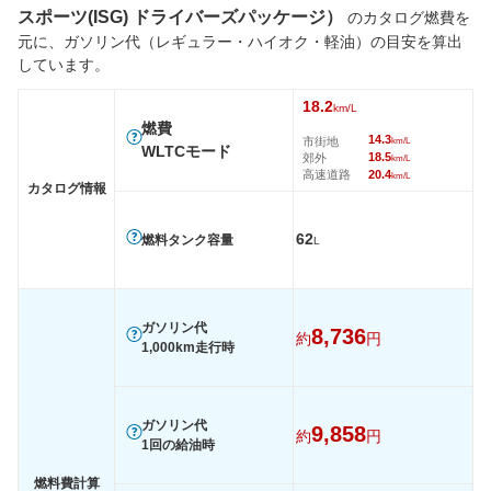
スポーツ(ISG) ドライバーズパッケージ）
のカタログ燃費を
タイヤ
元に、ガソリン代（レギュラー・ハイオク・軽油）の目安を算出
前輪サイズ
255/45R20
255/45R20
235/60
しています。
後輪サイズ
285/40R20
285/40R20
235/60
18.2
km/L
燃費
燃費
14.3
市街地
km/L
WLTC
12km/L
12km/L
18.1km/
WLTCモード
18.5
郊外
km/L
高速道路
20.4
WLTC/市街地
9.3km/L
9.2km/L
14.3km/
km/L
カタログ情報
WLTC/郊外
12.4km/L
12.4km/L
18.5km/
62
燃料タンク容量
WLTC/高速道路
13.5km/L
13.4km/L
20.1km/
L
JC08
-
-
19.1km/
1015
-
-
-
ガソリン代
8,736
60km定地
-
-
-
約
円
1,000km走行時
装備詳細を見る
装備詳細を見る
装備
装備オプション
ガソリン代
9,858
約
円
1回の給油時
燃料費計算