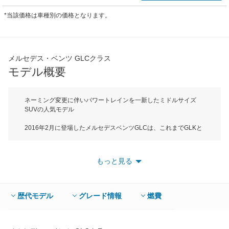
*当該価格は車種別の価格となります。
メルセデス・ベンツ GLCクラス
モデル概要
ネーミング変更に伴いパワートレインを一新したミドルサイズ
SUVの人気モデル
2016年2月に登場したメルセデスベンツGLCは、これまでGLKと
いうネーミングで販売されていたミドルサイズSUVの後継車だ。
車名の意味はメルセデス・ベンツのSUBモデルを表すGLと車格
を表すCを組み合わせていて、CにはベストセラーモデルであるC
もっと見る
クラスと同等の安全/快適装備を備えるという意味も込められてい
る。GLCのボディサイズは全長4660mm、全幅1890mm、全高
1645mmでCクラスセダンと同じDセグメントに属している。室
内空間が広くなり、快適性が向上したボディはCd値0.31という優
歴代モデル
グレード情報
燃費
れた空力特性を実現し、燃費効率を高めている。搭載されている
エンジンは最高出力155kW（211ps）、最大トルク350Nmを発生
する2L直列4気筒ターボを搭載し、メルセデス・ベンツ最新の9速