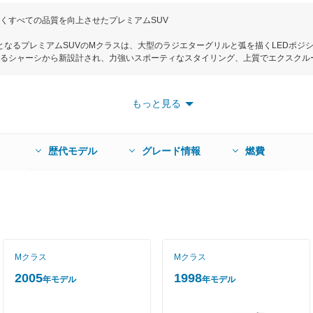
くすべての品質を向上させたプレミアムSUV
目となるプレミアムSUVのMクラスは、大型のラジエターグリルと弧を描くLEDポ
るシャーシから新設計され、力強いスポーティなスタイリング、上質でエクスクル
目指した。ボディサイズは全長4810mm、全幅1925mmでEセグメントに属するSU
ルターボ、そして5.5LV8ツインターボの3種類。全エンジンともミッションは7速A
機能によって、JC08モード燃費は3Lディーゼルターボエンジンが12.5km/Lを実
もっと見る
ードは3グレードで、クリーンディーゼルエンジンを搭載したML350Blue TEC 4M
0万円から。
歴代モデル
グレード情報
燃費
Mクラス
Mクラス
2005
1998
年モデル
年モデル