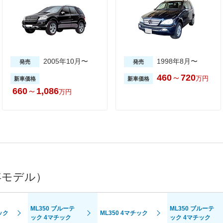
2005年10月〜
1998年8月〜
発売
発売
460
～
720
万円
新車価格
新車価格
660
～
1,086
万円
年モデル）
ML350 ブルーテ
ML350 ブルーテ
ック
ML350 4マチック
ック 4マチック
ック 4マチック