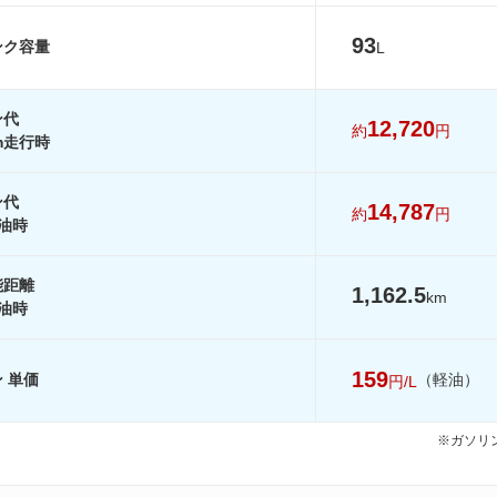
-
-
-
93
ンク容量
L
12.5km/L
10.4km/L
12.5km/L
-
-
-
ン代
-
-
-
12,720
約
円
km走行時
を見る
装備詳細を見る
装備詳細を見る
装備詳細を見
ン代
14,787
約
円
油時
能距離
1,162.5
km
油時
159
 単価
（軽油）
円/L
※ガソリン