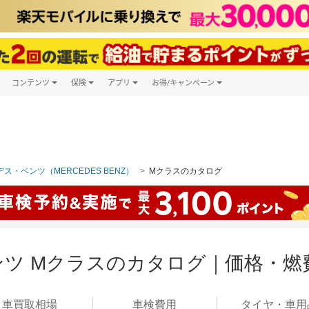
コンテンツ
保険
アプリ
お得/キャンペーン
楽天Carマガジン
キャンペーン一覧
ツ購入
自動車保険
楽天Carアプリ
自動車カタログ
ービス
楽天マイカー割
ス・ベンツ（MERCEDES BENZ）
Mクラスのカタログ
ツ Mクラスのカタログ｜価格・燃
車買取
相場
車検
費用
タイヤ・
車用