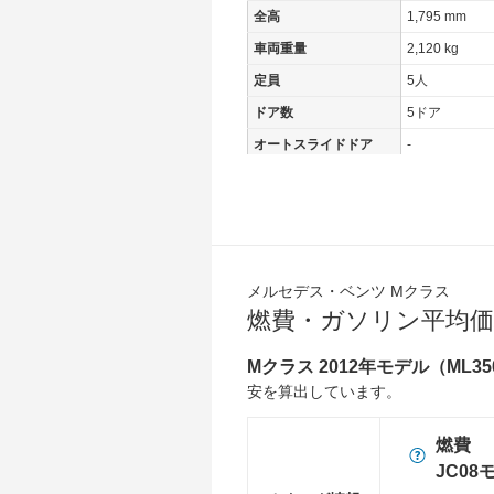
全高
1,795 mm
車両重量
2,120 kg
定員
5人
ドア数
5ドア
オートスライドドア
-
エンジン
最高出力
225.00 [306]/ 
最高トルク
370 [37.7]/ 3,
過給機
-
メルセデス・ベンツ Mクラス
タイヤ
燃費・ガソリン平均価
前輪サイズ
255/55R18
後輪サイズ
255/55R18
Mクラス 2012年モデル（ML3
安を算出しています。
燃費
WLTC
-
燃費
WLTC/市街地
-
JC08
WLTC/郊外
-