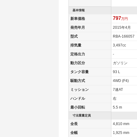
基本情報
797
新車価格
万円
発売年月
2015年4月
型式
RBA-166057
排気量
3,497cc
定格出力
-
動力区分
ガソリン
タンク容量
93 L
駆動方式
4WD (F4)
ミッション
7速AT
ハンドル
右
最小回転
5.5 m
寸法重量定員
全長
4,810 mm
全幅
1,925 mm