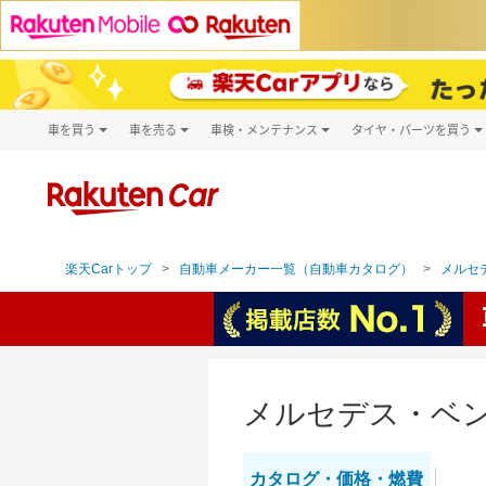
車を買う
車を売る
車検・メンテナンス
タイヤ・パーツを買う
試乗・商談
楽天Car車買取
車検予約
タイヤ・パー
キズ修理予約
新車
タイヤ交換サ
洗車・コーティング予約
メンテナンス管理
楽天Carトップ
自動車メーカー一覧（自動車カタログ）
メルセデ
メルセデス・ベン
カタログ・
価格・燃費