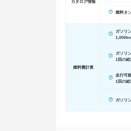
カタログ情報
WLTC/高速道路
-
燃料タ
JC08
10.4km/L
1015
-
ガソリ
60km定地
-
1,000
装備詳細
装備オプション
ガソリ
1回の給
燃料費計算
走行可
1回の給
ガソリン