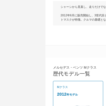
シャーシから見直し、走りだけでな
2012年6月に販売開始し、3世代
トマスクが特徴。クルマの基礎とな
トレインによるパワーの環境の両立を
リンエンジン、3LV6直噴ディーゼ
ップ機構のECOスタート/ストップ
る4WDシステムを採用している。グレ
4MATIC Blue EFFICIENCYの75
メルセデス・ベンツ Mクラス
歴代モデル一覧
Mクラス
2012
年モデル