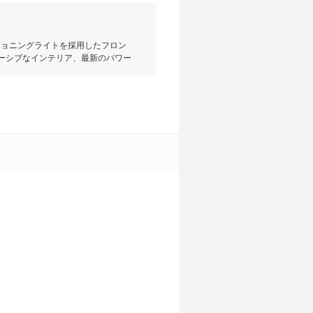
ジショニングライトを採用したフロン
ーシブなインテリア、最新のパワー
V。エンジンは3.5LV6直噴のガソ
Tが組み合わされ、アイドリングスト
現。駆動方式は全車4マチックと呼ばれ
ATICが売れ筋。新車価格はML350