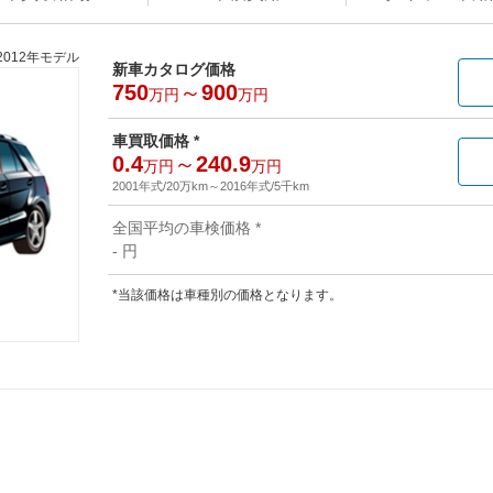
2012年モデル
新車カタログ価格
750
～
900
万円
万円
車買取価格 *
0.4
～
240.9
万円
万円
2001年式/20万km
～
2016年式/5千km
全国平均の車検価格 *
- 円
*当該価格は車種別の価格となります。