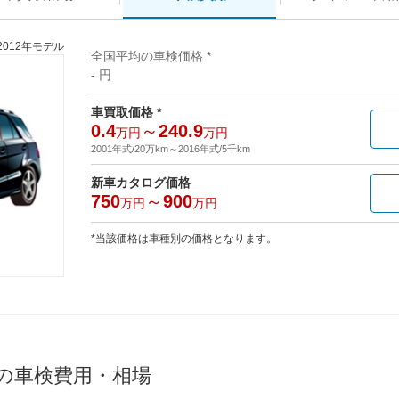
2012年モデル
全国平均の車検価格 *
- 円
車買取価格 *
0.4
～
240.9
万円
万円
2001年式/20万km
～
2016年式/5千km
新車カタログ価格
750
～
900
万円
万円
*当該価格は車種別の価格となります。
均の車検費用・相場