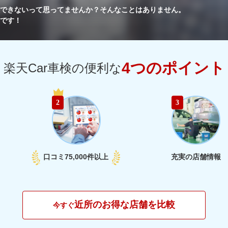
できないって思ってませんか？
そんなことはありません。
です！
4つのポイント
楽天Car車検の便利な
2
3
口コミ
75,000件以上
充実の店舗情報
近所のお得な店舗を比較
今すぐ