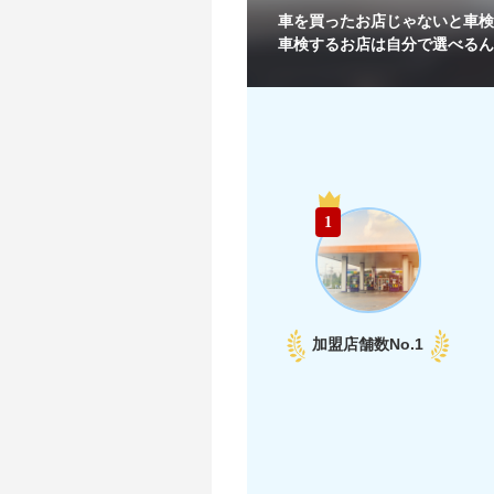
車を買ったお店じゃないと
車検
車検するお店は自分で選べるん
1
加盟店舗数
No.1