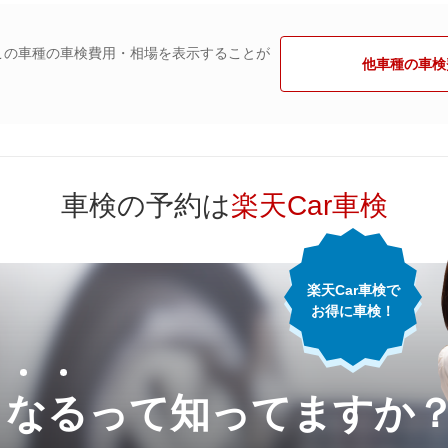
この車種の車検費用・相場を表示することが
他車種の車検
車検の予約は
楽天Car車検
楽天Car車検で
お得に車検！
くなるって
知ってますか