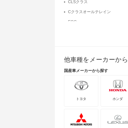
CLSクラス
Cクラスオールテレイン
EQC
EQS SUV
GLAクラス
GLKクラス
他車種をメーカーか
Rクラス
国産車
メーカーから探す
SLクラス
ゲレンデヴァーゲン
ビアノ
トヨタ
ホンダ
メルセデス マイバッハ EQS
SUV
レインボースター