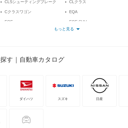
CLSシューティングブレーク
CLクラス
Cクラスワゴン
EQA
EQE
EQE SUV
もっと見る
Eクラス
Eクラスオールテレイン
GLBクラス
GLCクラス
GLSクラス
GLクラス
ら探す｜自動車カタログ
SLCクラス
SLKクラス
Sクラス
Vクラス
スプリンター
トランスポーター
ベンツ ウニモグ
ミディアムクラス
ダイハツ
スズキ
日産
メルセデス マイバッハ GLSクラ
メルセデス マイバッハ SLクラ
ス
ス