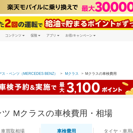
コンテンツ
保険
アプリ
お得/キャンペーン
楽天Carマガジン
キャンペーン一覧
ツ購入
自動車保険
楽天Carアプリ
自動車カタログ
ービス
楽天マイカー割
ス・ベンツ（MERCEDES BENZ）
Mクラス
Mクラスの車検費用
ツ Mクラスの車検費用・相場
車買取
相場
車検
費用
タイヤ・
車用