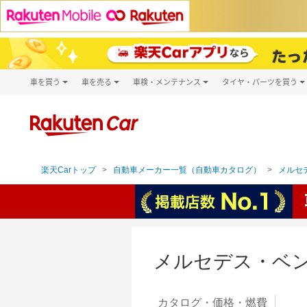
車を買う
車を売る
車検・メンテナンス
タイヤ・パーツを買う
試乗・商談
楽天Car車買取
車検予約
タイヤ・パー
キズ修理予約
新車
タイヤ交換サ
洗車・コーティング予約
メンテナンス管理
楽天Carトップ
自動車メーカー一覧（自動車カタログ）
メルセデ
メルセデス・ベン
カタログ・
価格・燃費