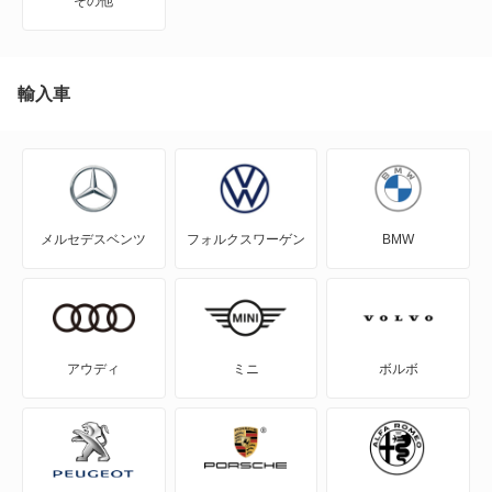
その他
EQA
メルセデス マイバッハ GLSクラス
EQB
輸入車
もっと見る
EQC
EQE
メルセデスベンツ
フォルクスワーゲン
BMW
EQE SUV
EQS
EQS SUV
アウディ
ミニ
ボルボ
Eクラス
Eクラスオールテレイン