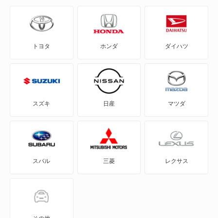
CLAクラス
Eクラスオールテレイン
CLAシューティングブレーク
GLAクラス
トヨタ
ホンダ
ダイハツ
CLEクラス
GLBクラス
CLKクラス
GLCクラス
CLSクラス
GLKクラス
スズキ
日産
マツダ
CLSシューティングブレーク
GLSクラス
CLクラス
GLクラス
スバル
三菱
レクサス
Cクラス
Gクラス
Cクラスオールテレイン
Mクラス
Cクラスワゴン
メルセデス マイバッハ EQS SUV