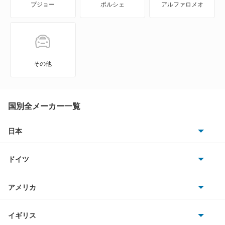
プジョー
ポルシェ
アルファロメオ
Eクラスワゴン
GLAクラス
GLBクラス
その他
GLCクラス
GLKクラス
国別全メーカー一覧
GLSクラス
日本
トヨタ
GLクラス
ドイツ
日産
Gクラス
AMG
アメリカ
ホンダ
Mクラス
BMW
キャデラック
イギリス
三菱