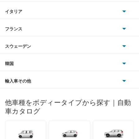
Rクラス
BMWアルピナ
クライスラー
TVR
イタリア
マツダ
SLCクラス
スマート
サターン
アストンマーティン
アルファロメオ
フランス
いすゞ
SLKクラス
アウディ
シボレー
ジャガー
アウトビアンキ
シトロエン
スバル
SLR マクラーレン
スウェーデン
オペル
ビュイック
ダイムラー
フィアット
プジョー
スズキ
サーブ
SLクラス
フォルクスワーゲン
韓国
フォード
ベントレー
フェラーリ
ルノー
ダイハツ
ボルボ
Sクラス
ポルシェ
ヒョンデ
ポンティアック
輸入車その他
ランドローバー
マセラティ
ブガッティ
光岡自動車
Vクラス
メルセデス・ベンツ
デーウ
もっと見る
マーキュリー
BYD
ロータス
ランチア
他車種をボディータイプから探す｜自動
日産ディーゼル
もっと見る
Xクラス
マイバッハ
キア
リンカーン
プロトン
車カタログ
ローバー
ランボルギーニ
日野自動車
ゲレンデヴァーゲン
ブラバス
サンヨン
デロリアン
TD
ロールスロイス
デトマソ
三菱ふそう
スプリンター
ミニ
ADモータース
サリーン
ドンカーブート