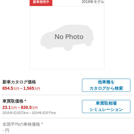
2019年モデル
新車発売中
新車カタログ価格
他車種を
854.5
～
1,565
カタログから検索
万円
万円
車買取価格 *
車買取相場
23.1
～
830.5
万円
万円
シミュレーション
2015年式/20万km
～
2024年式/5千km
全国平均の車検価格 *
- 円