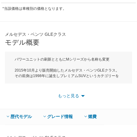
*当該価格は車種別の価格となります。
メルセデス・ベンツ GLEクラス
モデル概要
パワーユニットの刷新とともにMシリーズから名称も変更
2015年10月より販売開始したメルセデス・ベンツGLEクラス。
その前身は1998年に誕生しプレミアムSUVというカテゴリーを
確立したMクラスとなる。3世代続いたMクラスだが、商品改良に
ともない、メルセデス・ベンツの中核モデルEクラスと同等の安
全/快適装備を備えるともに、名称についてもメルセデス・ベンツ
もっと見る
のSUVモデルを表すGLと車格を表すEを組み合わせたGLEへと変
更された。ボディサイズは全長4825mm、全幅1935mm、全高
1795mmでEセグメントに属する。搭載されるエンジンは最高出
力258psの3LV6直噴ディーゼルターボと最高出力585psの5.5LV8
歴代モデル
グレード情報
燃費
直噴ツインターボの２種類で、ミッションは3LV6ディーゼルター
ボが新開発の9AT、そして5.5LV8は7ATが組み合わされる。駆動
方式は4WDのみで、JC08モード燃費は3LV6ディーゼルターボが
12.9km/L、5.5LV8ツインターボが12.9km/Lを実現。GLEクラス