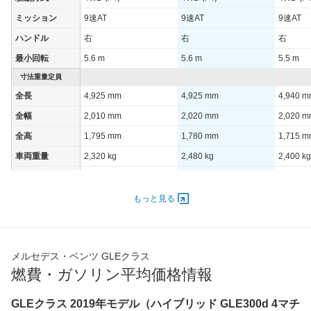
ミッション
9速AT
9速AT
9速AT
ハンドル
右
右
右
最小回転
5.6 m
5.6 m
5.5 m
寸法重量定員
全長
4,925 mm
4,925 mm
4,940 
全幅
2,010 mm
2,020 mm
2,020 
全高
1,795 mm
1,780 mm
1,715 
車両重量
2,320 kg
2,480 kg
2,400 kg
定員
5人
7人
5人
ドア数
5ドア
5ドア
5ドア
もっと見る
オートスライド
-
-
-
ドア
エンジン
メルセデス・ベンツ GLEクラス
最高出力
198.00 [269]/ 6,750
270.00 [367]/ 6,750
270.00 [
燃費・ガソリン平均価格情報
最高トルク
550 [56.1]/ 1,800
750 [76.5]/ 1,350
750 [76.
GLEクラス 2019年モデル（ハイブリッド GLE300d 4マチ
過給機
-
-
-