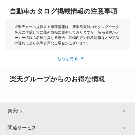
メルセデス マイバッハ Sクラス
自動車カタログ掲載情報の注意事項
ミニ
レインボースター
モーク
※楽天カーの提供する車種情報は、新車発売時のカタログデータ
を元に作成し常に最新情報に更新しておりますが、装備名称がメ
もっと見る
ーカー情報の名称と異なる場合、装備内容や価格情報などが更新
もっと見る
の遅れにより実際と異なる場合がございます。
※最新情報につきましては、各メーカーの情報をご確認くださ
い。
もっと見る
※また安全装備につきましては同名称の装備であっても動作範囲
や性能に違いがございますので、詳細情報は各メーカーの情報を
ご確認ください。
楽天グループからのお得な情報
楽天Car
関連サービス
TOP
よくある質問