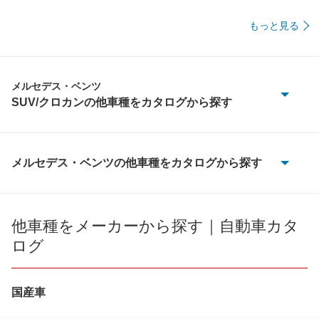
もっと見る
メルセデス・ベンツ
SUV/クロカンの他車種をカタログから探す
Cクラスオールテレイン
EQA
メルセデス・ベンツの他車種をカタログから探す
100D
EQB
190クラス
他車種をメーカーから探す｜自動車カタ
EQC
ログ
Aクラス
EQE SUV
Bクラス
国産車
EQS SUV