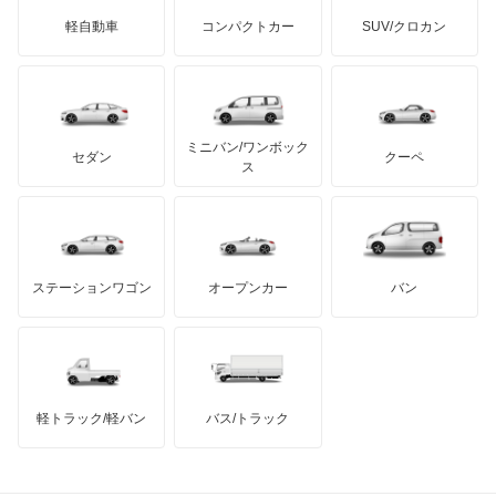
ジネッタ
アバルト
軽自動車
コンパクトカー
SUV/クロカン
UDトラックス
トランスポーター
アルテガ
プリムス
バーキン
もっと見る
ケータハム
イノチェンティ
レクサス
バネオ
テスラ
セアト
もっと見る
カーボディーズ
もっと見る
アキュラ
ビアノ
ミニバン/ワンボック
ジープ
KTM
セダン
クーペ
モーガン
ス
ベンツ ウニモグ
もっと見る
ダッジ
アルテガ
バンデンプラス
ミディアムクラス
GMC
マクラーレン
もっと見る
ステーションワゴン
オープンカー
バン
ミディアムクラスワゴン
ハマー
オースチン
メルセデス マイバッハ EQS SUV
インフィニティ
モーリス
メルセデス マイバッハ GLSクラス
軽トラック/軽バン
バス/トラック
トライアンフ
もっと見る
メルセデス マイバッハ SLクラス
MG