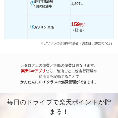
走行可能距離
1,207
km
1回の給油時
159
円/L
ガソリン 単価
（軽油）
※ガソリンの全国平均単価（調査日：2026/07/13）
カタログ上の燃費と実際の燃費は異なります。
楽天Carアプリ
なら、給油ごとに総走行距離や
給油量を記録することで
かんたんにGLEクラスの燃費管理ができます。
毎日のドライブで楽天ポイントが貯
まる！