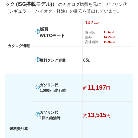
ック (ISG搭載モデル)）
のカタログ燃費を元に、ガソリン代
タイヤ
（レギュラー・ハイオク・軽油）の目安を算出しています。
前輪サイズ
275/55R19
275/45R21
275/45
14.2
後輪サイズ
275/55R19
315/40R21
315/40
km/L
燃費
燃費
11.4
市街地
km/L
WLTCモード
14.2
郊外
km/L
WLTC
14.2km/L
12.4km/L
12.7km/
高速道路
15.9
km/L
カタログ情報
WLTC/市街地
11.4km/L
8.7km/L
9km/L
WLTC/郊外
14.2km/L
12.8km/L
12.9km/
85
燃料タンク容量
L
WLTC/高速道路
15.9km/L
14.8km/L
15.2km/
JC08
-
13.9km/L
13.9km/
1015
-
-
-
ガソリン代
11,197
約
円
1,000km走行時
60km定地
-
-
-
装備詳細を見る
装備詳細を見る
装備
装備オプション
ガソリン代
13,515
約
円
1回の給油時
燃料費計算