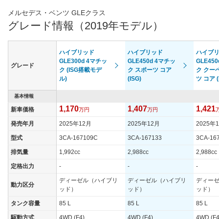
メルセデス・ベンツ GLEクラス
グレード情報（2019年モデル）
ハイブリッド
ハイブリッド
ハイブ
GLE300d 4マチッ
GLE450d 4マチッ
GLE45
グレード
ク (ISG搭載モデ
ク スポーツ コア
ク クー
ル)
(ISG)
ツ コア (
基本情報
1,170
1,407
1,421
新車価格
万円
万円
発売年月
2025年12月
2025年12月
2025年
型式
3CA-167109C
3CA-167133
3CA-16
排気量
1,992cc
2,988cc
2,988cc
定格出力
-
-
-
ディーゼル（ハイブリ
ディーゼル（ハイブリ
ディー
動力区分
ッド）
ッド）
ッド）
タンク容量
85 L
85 L
85 L
駆動方式
4WD (F4)
4WD (F4)
4WD (F4