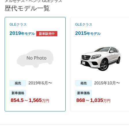
メルセデス・ベンツ GLEクラス
の全モデルにはレーダーセーフティパッケージをはじめ、安全支
歴代モデル一覧
援システムが標準装備。カメラをはじめ、６個のレーダーセンサ
ーを搭載することで前後左右を走行するクルマだけでなく、人も
検知しアクセル、ブレーキ、ステアリングを自動でアシストする
GLEクラス
GLEクラス
「部分自動運転」を実現している。ＳらにGLEにはSUVとして初
めて、自動追従型クルーズコントロール「ディストロニック・プ
2019
2015
年モデル
年モデル
新車販売中
ラス」にステアリング操作をアシストする機能を装備している。
グレードはGLE350d 4マチックとAMG GLE63S 4マチックの２種
類で、GLE350d 4マチックには本革仕様車とスポーツというグレ
ードが用意されている。売れ筋はGLE350d 4マチック スポーツ
で新車価格は868万～1740万円となっている。
2019年6月〜
2015年10月〜
発売
発売
新車価格
新車価格
854.5
～
1,565
868
～
1,035
万円
万円