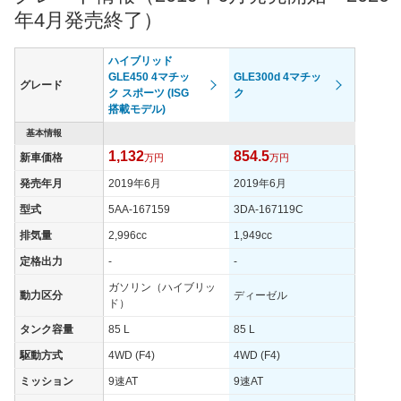
年4月発売終了）
ハイブリッド
GLE450 4マチッ
GLE300d 4マチッ
グレード
ク スポーツ (ISG
ク
搭載モデル)
基本情報
1,132
854.5
新車価格
万円
万円
発売年月
2019年6月
2019年6月
型式
5AA-167159
3DA-167119C
排気量
2,996cc
1,949cc
定格出力
-
-
ガソリン（ハイブリッ
動力区分
ディーゼル
ド）
タンク容量
85 L
85 L
駆動方式
4WD (F4)
4WD (F4)
ミッション
9速AT
9速AT