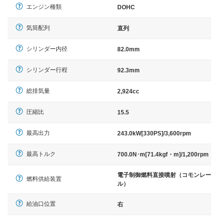
エンジン種類
DOHC
気筒配列
直列
シリンダー内径
82.0mm
シリンダー行程
92.3mm
総排気量
2,924cc
圧縮比
15.5
最高出力
243.0kW[330PS]/3,600rpm
最高トルク
700.0N･m[71.4kgf・m]/1,200rpm
電子制御燃料直接噴射（コモンレー
燃料供給装置
ル）
給油口位置
右