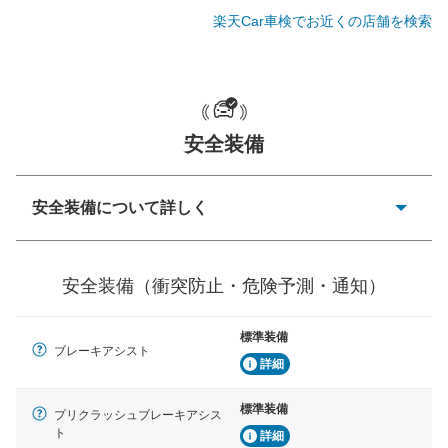
楽天Car車検でお近くの店舗を検索
一般的な荷物のサイズの目安
安全装備
安全装備について詳しく
衝突防止
前走車や歩行者との衝突を回避するプリクラッシュブレ
安全装備（衝突防止・危険予測・通知）
ーキアシスト、ABSなどが装備されています。
危険予測・通知
標準装備
見えにくい場所に潜む危険を予測・通知するためのシス
ブレーキアシスト
テムなどが装備されています。
詳細
車線逸脱防止
標準装備
プリクラッシュブレーキアシス
車線のはみだしやふらつきを防止するためにレーンキー
ト
詳細
プアシストなどが装備されています