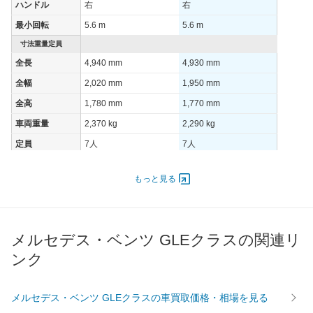
ハンドル
右
右
最小回転
5.6 m
5.6 m
寸法重量定員
全長
4,940 mm
4,930 mm
全幅
2,020 mm
1,950 mm
全高
1,780 mm
1,770 mm
車両重量
2,370 kg
2,290 kg
定員
7人
7人
ドア数
5ドア
5ドア
もっと見る
オートスライド
-
-
ドア
エンジン
最高出力
270.00 [367]/ 5,500
180.00 [245]/ 4,200
メルセデス・ベンツ GLEクラスの関連リ
最高トルク
500 [51]/ 1,600
500 [51]/ 1,600
ンク
過給機
TB
TB
タイヤ
メルセデス・ベンツ GLEクラスの車買取価格・相場を見る