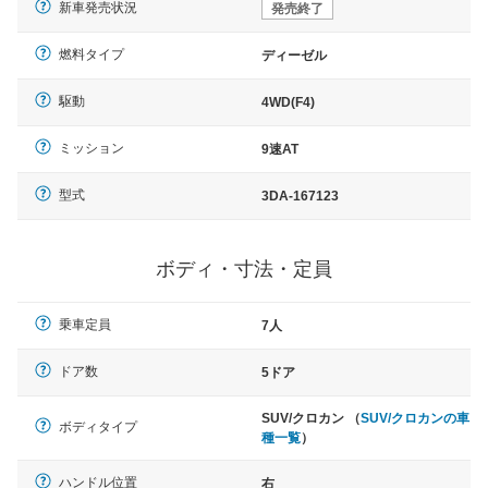
新車発売状況
発売終了
燃料タイプ
ディーゼル
駆動
4WD(F4)
ミッション
9速AT
型式
3DA-167123
ボディ・寸法・定員
乗車定員
7人
ドア数
5ドア
SUV/クロカン （
SUV/クロカンの車
ボディタイプ
種一覧
）
ハンドル位置
右