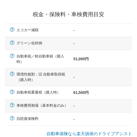
一般的な車体のサイズの目安
税金・保険料・車検費用目安
軽自動車
エコカー減税
-
N-BOX、ワゴンR、タント、アル
ト など
グリーン化特例
-
自動車税／軽自動車税（購入
51,000円
時）
中型車
環境性能割：旧 自動車取得税
ノア、セレナ、プリウス、カロー
-
（購入時）
ラ、ステップワゴン など
自動車税重量税（購入時）
61,500円
車検費用相場（基本料金のみ）
-
大型車
クラウン、アルファード、フォレ
自賠責保険料
-
スター、ハイエースワゴン、デリ
カD:5 など
自動車保険なら楽天損保のドライブアシスト