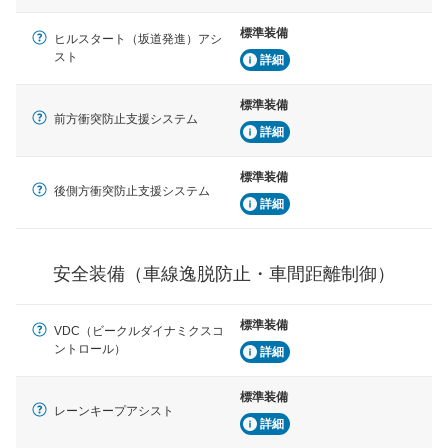
標準装備
車間距離制御
ヒルスタート（坂道発進）アシ
安全な車間距離を保ちながら前車を追従するアダプティ
スト
詳細
ブ・クルーズ・コントロールなどが装備されています。
標準装備
運転・駐車支援
前方衝突防止支援システム
詳細
駐車をスムーズに行うためにインテリジェンスパーキン
グ・アシストやサイドブラインドモニターなどが装備さ
れています。
標準装備
後側方衝突防止支援システム
衝撃軽減
詳細
万が一車体が衝撃を受けたときに、運転者・同乗者を守
るSRSエアバッグシステム、プリテンショナーシートベ
ルトなどが装備されています。
安全装備（車線逸脱防止・車間距離制御）
標準装備
VDC（ビークルダイナミクスコ
ントロール）
詳細
標準装備
レーンキープアシスト
詳細