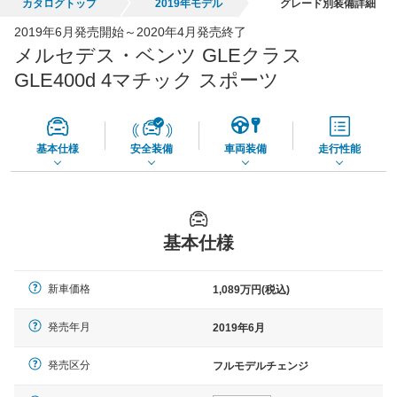
カタログトップ
2019年モデル
グレード別装備詳細
全国平均の車検価格 *
- 円
2019年6月発売開始～2020年4月発売終了
メルセデス・ベンツ GLEクラス
*当該価格は車種別の価格となります。
GLE400d 4マチック スポーツ
基本仕様
安全装備
車両装備
走行性能
基本仕様
新車価格
1,089万円(税込)
発売年月
2019年6月
発売区分
フルモデルチェンジ