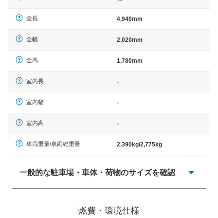
全長
4,940mm
全幅
2,020mm
全高
1,780mm
室内長
-
室内幅
-
室内高
-
車両重量/車両総重量
2,390kg/2,775kg
一般的な駐車場・車体・荷物のサイズを確認
一般的に塗料などによる駐車場ライン施工の際には、1台
当たりのスペースと駐車に必要な車路幅が、幅 2,500mm
燃費・環境仕様
× 長さ 5,000mm 車路幅 5,000mmというサイズが標準値