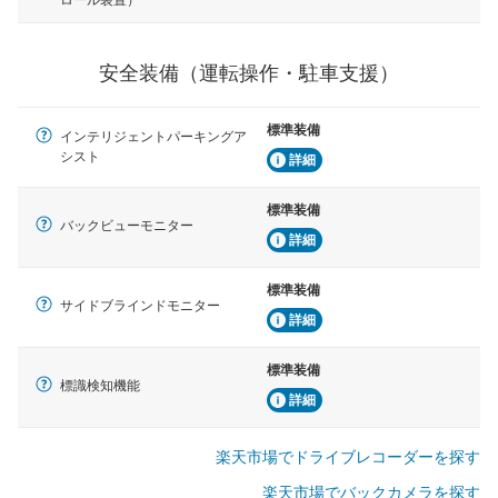
駐車をスムーズに行うためにインテリジェンスパーキン
グ・アシストやサイドブラインドモニターなどが装備さ
れています。
安全装備（運転操作・駐車支援）
衝撃軽減
万が一車体が衝撃を受けたときに、運転者・同乗者を守
るSRSエアバッグシステム、プリテンショナーシートベ
標準装備
インテリジェントパーキングア
ルトなどが装備されています。
シスト
詳細
標準装備
バックビューモニター
詳細
標準装備
サイドブラインドモニター
詳細
標準装備
標識検知機能
詳細
楽天市場でドライブレコーダーを探す
楽天市場でバックカメラを探す