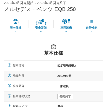
- 円
2022年9月発売開始～2023年3月発売終了
メルセデス・ベンツ EQB 250
*当該価格は車種別の価格となります。
基本仕様
安全装備
車両装備
走行性能
基本仕様
新車価格
822万円(税込)
発売年月
2022年9月
発売区分
一部改良
新車発売状況
発売終了
燃料タイプ
電気