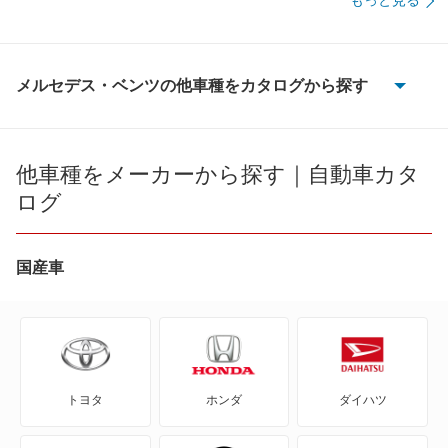
もっと見る
メルセデス・ベンツの他車種をカタログから探す
100D
190クラス
他車種をメーカーから探す｜自動車カタ
ログ
Aクラス
Bクラス
国産車
CLAクラス
CLAシューティングブレーク
トヨタ
ホンダ
ダイハツ
CLEクラス