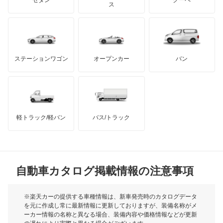
モーガン
ス
ベンツ ウニモグ
もっと見る
ダッジ
アルテガ
バンデンプラス
ミディアムクラス
GMC
マクラーレン
もっと見る
ステーションワゴン
オープンカー
バン
ミディアムクラスワゴン
ハマー
オースチン
メルセデス マイバッハ EQS SUV
インフィニティ
モーリス
メルセデス マイバッハ GLSクラス
軽トラック/軽バン
バス/トラック
トライアンフ
もっと見る
メルセデス マイバッハ SLクラス
MG
メルセデス マイバッハ Sクラス
自動車カタログ掲載情報の注意事項
ミニ
レインボースター
モーク
※楽天カーの提供する車種情報は、新車発売時のカタログデータ
を元に作成し常に最新情報に更新しておりますが、装備名称がメ
もっと見る
ーカー情報の名称と異なる場合、装備内容や価格情報などが更新