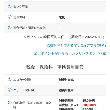
タンク容量
-
使用燃料
電気
適合規制・認定レベル値
−
※ガソリンの全国平均単価：（調査日：2026/07/13）
燃費管理もできる楽天Carアプリ(無料)
楽天ポイントが貯まる！ガソリンスタンド検索
税金・保険料・車検費用目安
エコカー減税
減税対象車
グリーン化特例
減税対象車
減税適用前
:
25,000円
一般的な車体のサイズの目安
自動車税／軽自動車税（購入
減税額（目安）
:
-18,500円
時）
減税適用後
:
6,500円