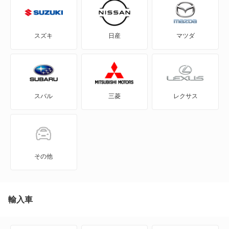
CLKクラス
CLSクラス
スズキ
日産
マツダ
CLSシューティングブレーク
CLクラス
スバル
三菱
レクサス
Cクラス
Cクラスオールテレイン
Cクラスワゴン
その他
EQA
EQC
輸入車
EQE