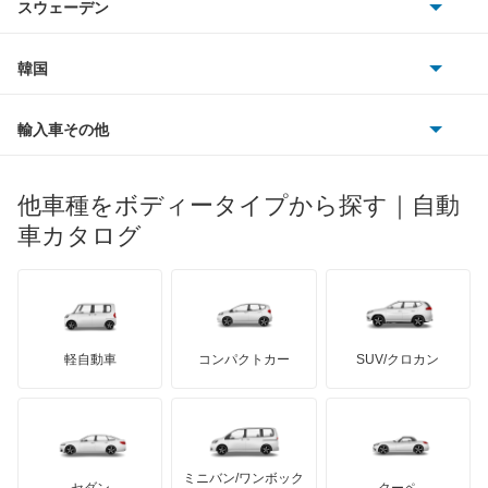
SLR マクラーレン
スウェーデン
オペル
ビュイック
ダイムラー
フィアット
プジョー
スズキ
サーブ
SLクラス
フォルクスワーゲン
韓国
フォード
ベントレー
フェラーリ
ルノー
ダイハツ
ボルボ
Sクラス
ポルシェ
ヒョンデ
ポンティアック
輸入車その他
ランドローバー
マセラティ
ブガッティ
光岡自動車
Vクラス
メルセデス・ベンツ
デーウ
もっと見る
マーキュリー
BYD
ロータス
ランチア
他車種をボディータイプから探す｜自動
日産ディーゼル
もっと見る
Xクラス
マイバッハ
キア
リンカーン
プロトン
車カタログ
ローバー
ランボルギーニ
日野自動車
ゲレンデヴァーゲン
ブラバス
サンヨン
デロリアン
TD
ロールスロイス
デトマソ
三菱ふそう
スプリンター
ミニ
ADモータース
サリーン
ドンカーブート
ジネッタ
アバルト
軽自動車
コンパクトカー
SUV/クロカン
UDトラックス
トランスポーター
アルテガ
プリムス
バーキン
もっと見る
ケータハム
イノチェンティ
レクサス
バネオ
テスラ
セアト
もっと見る
カーボディーズ
もっと見る
アキュラ
ビアノ
ミニバン/ワンボック
ジープ
KTM
セダン
クーペ