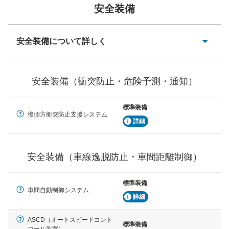
安全装備
一般的な荷物のサイズの目安
安全装備について詳しく
衝突防止
前走車や歩行者との衝突を回避するプリクラッシュブレ
安全装備（衝突防止・危険予測・通知）
ーキアシスト、ABSなどが装備されています。
危険予測・通知
標準装備
見えにくい場所に潜む危険を予測・通知するためのシス
後側方衝突防止支援システム
テムなどが装備されています。
詳細
車線逸脱防止
車線のはみだしやふらつきを防止するためにレーンキー
安全装備（車線逸脱防止・車間距離制御）
プアシストなどが装備されています
車間距離制御
標準装備
車間自動制御システム
安全な車間距離を保ちながら前車を追従するアダプティ
詳細
ブ・クルーズ・コントロールなどが装備されています。
ASCD（オートスピードコント
運転・駐車支援
標準装備
ロール装置）