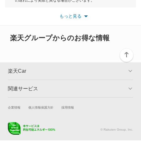
もっと見る
の遅れにより実際と異なる場合がございます。
※最新情報につきましては、各メーカーの情報をご確認くださ
い。
もっと見る
※また安全装備につきましては同名称の装備であっても動作範囲
や性能に違いがございますので、詳細情報は各メーカーの情報を
ご確認ください。
楽天グループからのお得な情報
楽天Car
関連サービス
TOP
よくある質問
キャンペーン一覧
試乗・商談
新車購入
企業情報
個人情報保護方針
採用情報
楽天Car車買取
車検予約
キズ修理予約
洗車・コーティング予約
© Rakuten Group, Inc.
メンテナンス管理
タイヤ・パーツ購入