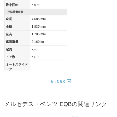
最小回転
5.5 m
寸法重量定員
全長
4,685 mm
全幅
1,835 mm
全高
1,705 mm
車両重量
2,160 kg
定員
7人
ドア数
5ドア
オートスライド
-
ドア
エンジン
もっと見る
最高出力
- [-]/ -
最高トルク
- [-]/ -
過給機
-
メルセデス・ベンツ EQBの関連リンク
タイヤ
前輪サイズ
235/55R18