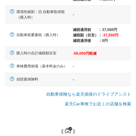
軽自動車
環境性能割：旧 自動車取得税
-
N-BOX、ワゴンR、タント、アル
（購入時）
ト など
減税適用前
:
37,500円
自動車税重量税（購入時）
減税額（目安）
:
-37,500円
減税適用後
:
0円
中型車
購入時の合計減税額目安
-56,000円軽減
ノア、セレナ、プリウス、カロー
ラ、ステップワゴン など
車検費用相場（基本料金のみ）
-
自賠責保険料
-
大型車
自動車保険なら楽天損保のドライブアシスト
クラウン、アルファード、フォレ
楽天Car車検でお近くの店舗を検索
スター、ハイエースワゴン、デリ
カD:5 など