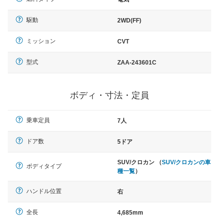
駆動
2WD(FF)
ミッション
CVT
型式
ZAA-243601C
ボディ・寸法・定員
乗車定員
7人
ドア数
5ドア
SUV/クロカン （
SUV/クロカンの車
ボディタイプ
種一覧
）
ハンドル位置
右
全長
4,685mm