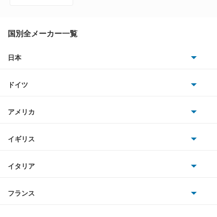
GLEクラス
GLKクラス
国別全メーカー一覧
GLSクラス
日本
トヨタ
GLクラス
ドイツ
日産
Gクラス
AMG
アメリカ
ホンダ
Mクラス
BMW
キャデラック
イギリス
三菱
Rクラス
BMWアルピナ
クライスラー
TVR
イタリア
マツダ
SLCクラス
スマート
サターン
アストンマーティン
アルファロメオ
フランス
いすゞ
SLKクラス
アウディ
シボレー
ジャガー
アウトビアンキ
シトロエン
スバル