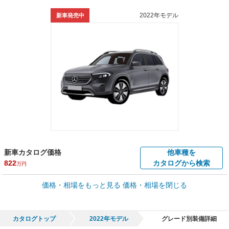
2022年モデル
新車発売中
新車カタログ価格
他車種を
822
カタログから検索
万円
車買取価格 *
価格・相場をもっと見る
価格・相場を閉じる
車買取相場
80.6
～
423.5
万円
万円
シミュレーション
2022年式/20万km
～
2025年式/5千km
カタログトップ
2022年モデル
グレード別装備詳細
全国平均の車検価格 *