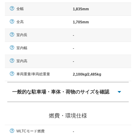
全幅
1,835mm
全高
1,705mm
室内長
-
室内幅
-
室内高
-
車両重量/車両総重量
2,100kg/2,485kg
一般的な駐車場・車体・荷物のサイズを確認
一般的に塗料などによる駐車場ライン施工の際には、1台
当たりのスペースと駐車に必要な車路幅が、幅 2,500mm
燃費・環境仕様
× 長さ 5,000mm 車路幅 5,000mmというサイズが標準値
（最低値）とされる事が多いようです。
WLTCモード燃費
-