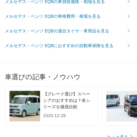
メルセデス・ベンツ EQBの車買取価格・相場を見る
後輪サイズ
235/55R18
燃費
メルセデス・ベンツ EQBの車検費用・相場を見る
WLTC
-
WLTC/市街地
-
メルセデス・ベンツ EQBの適合タイヤ・車用品を見る
WLTC/郊外
-
メルセデス・ベンツ EQBにおすすめの自動車保険を見る
WLTC/高速道路
-
JC08
-
1015
-
60km定地
-
車選びの記事・ノウハウ
装備詳細を見る
装備オプション
【グレード選び】スペー
シアのおすすめは？各シ
リーズを徹底比較
2020-12-28