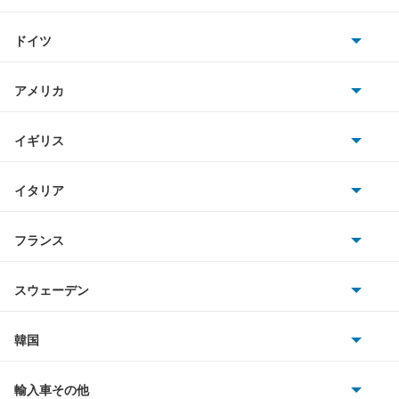
トヨタ
MX-30 ロータリーEV
ドイツ
日産
MX-6
AMG
アメリカ
ホンダ
R360クーペ
BMW
キャデラック
イギリス
三菱
RX-7
BMWアルピナ
クライスラー
TVR
イタリア
マツダ
RX-8
スマート
サターン
アストンマーティン
アルファロメオ
フランス
いすゞ
アクセラ
アウディ
シボレー
ジャガー
アウトビアンキ
シトロエン
スバル
アクセラ ハイブリッド
スウェーデン
オペル
ビュイック
ダイムラー
フィアット
プジョー
スズキ
サーブ
アクセラスポーツ
フォルクスワーゲン
韓国
フォード
ベントレー
フェラーリ
ルノー
ダイハツ
ボルボ
アテンザ セダン
ポルシェ
ヒョンデ
ポンティアック
輸入車その他
ランドローバー
マセラティ