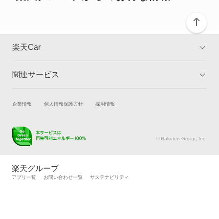
スペクトロン
センティア
楽天Car
タイタン
関連サービス
TOP
よくある質問
タイタンダッシュ
キャンペーン一覧
試乗・商談
新車購入
企業情報
個人情報保護方針
採用情報
タイタンダンプ
楽天Car車買取
車検予約
テルスター
キズ修理予約
洗車・コーティング予約
© Rakuten Group, Inc.
メンテナンス管理
タイヤ・パーツ購入
テルスター2
タイヤ交換サービス
楽天Car マガジン
楽天グループ
自動車カタログ
自動車保険
アプリ一覧
お問い合わせ一覧
サステナビリティ
テルスターTX5
楽天マイカー割
テルスターワゴン