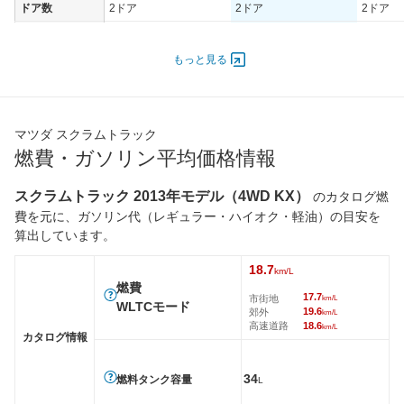
ドア数
2ドア
2ドア
2ドア
オートスライド
-
-
-
ドア
もっと見る
エンジン
最高出力
37.00 [50]/ -
37.00 [50]/ -
37.00 [50
最高トルク
59 [6]/ -
59 [6]/ -
59 [6]/ -
マツダ スクラムトラック
過給機
-
-
-
燃費・ガソリン平均価格情報
タイヤ
スクラムトラック 2013年モデル（4WD KX）
のカタログ燃
前輪サイズ
145/80R12 80/78N LT
145/80R12 80/78N LT
145/80R
費を元に、ガソリン代（レギュラー・ハイオク・軽油）の目安を
後輪サイズ
145/80R12 80/78N LT
145/80R12 80/78N LT
145/80R
算出しています。
燃費
18.7
km/L
WLTC
18.7km/L
15.7km/L
18.7km/
燃費
17.7
市街地
km/L
WLTC/市街地
17.7km/L
14km/L
17.7km/
WLTCモード
19.6
郊外
km/L
高速道路
18.6
WLTC/郊外
19.6km/L
16.5km/L
19.6km/
km/L
カタログ情報
WLTC/高速道路
18.6km/L
16.1km/L
18.6km/
34
JC08
22.5km/L
19.8km/L
21.4km/
燃料タンク容量
L