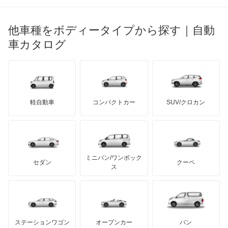
ブガッティ
光岡自動車
アテンザ ワゴン
メルセデス・ベンツ
デーウ
もっと見る
マーキュリー
BYD
ロータス
ランチア
他車種をボディータイプから探す｜自動
日産ディーゼル
もっと見る
アテンザスポーツ
マイバッハ
キア
リンカーン
プロトン
車カタログ
ローバー
ランボルギーニ
日野自動車
アテンザスポーツワゴン
ブラバス
サンヨン
デロリアン
TD
ロールスロイス
デトマソ
三菱ふそう
イクシオン
ミニ
ADモータース
サリーン
ドンカーブート
ジネッタ
アバルト
軽自動車
コンパクトカー
SUV/クロカン
UDトラックス
エチュード
アルテガ
プリムス
バーキン
もっと見る
ケータハム
イノチェンティ
レクサス
カスタムキャブ
テスラ
セアト
もっと見る
カーボディーズ
もっと見る
アキュラ
カペラ
ミニバン/ワンボック
ジープ
KTM
セダン
クーペ
モーガン
ス
カペラC2
もっと見る
ダッジ
アルテガ
バンデンプラス
カペラCG
GMC
マクラーレン
もっと見る
ステーションワゴン
オープンカー
バン