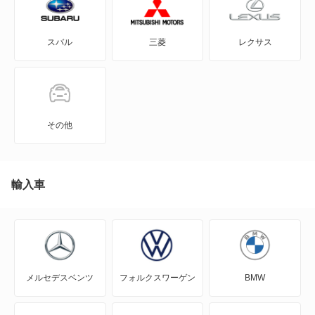
CX-7
スバル
三菱
レクサス
CX-8
CX-80
CX-80 PHEV
その他
J100トラック
J100バン
輸入車
J80トラック
J80バン
メルセデスベンツ
フォルクスワーゲン
BMW
MAZDA2