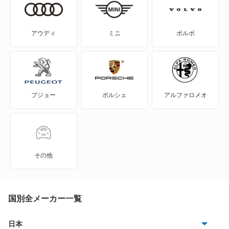
MAZDA3 セダン
MAZDA3 ファストバック
アウディ
ミニ
ボルボ
MAZDA6 セダン
MAZDA6 ワゴン
プジョー
ポルシェ
アルファロメオ
MPV
MS-6
MS-8
その他
MS-9
MX-30
国別全メーカー一覧
MX-30 EV
日本