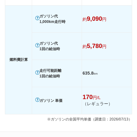
1015
-
-
-
60km定地
-
-
-
ガソリン代
9,090
約
円
装備詳細を見る
装備詳細を見る
装備
装備オプション
1,000km走行時
ガソリン代
5,780
約
円
1回の給油時
燃料費計算
走行可能距離
635.8
km
1回の給油時
170
円/L
ガソリン 単価
（レギュラー）
※ガソリンの全国平均単価（調査日：2026/07/13）