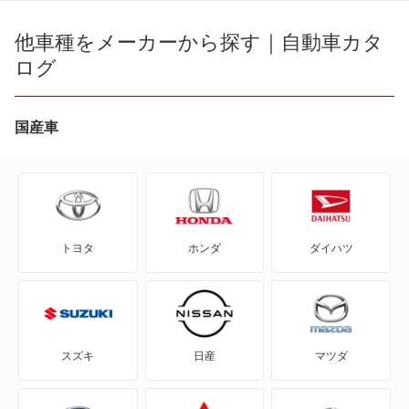
AZ-3
他車種をメーカーから探す｜自動車カタ
ログ
AZ-オフロード
AZ-ワゴン
国産車
AZワゴン カスタムスタイル
CX-3
トヨタ
ホンダ
ダイハツ
CX-30
CX-5
CX-60
スズキ
日産
マツダ
CX-60 PHEV