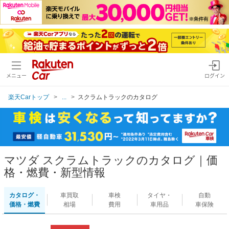
メニュー
ログイン
楽天Carトップ
...
スクラムトラックのカタログ
マツダ スクラムトラックのカタログ｜価
格・燃費・新型情報
カタログ・
車買取
車検
タイヤ・
自動
価格・燃費
相場
費用
車用品
車保険