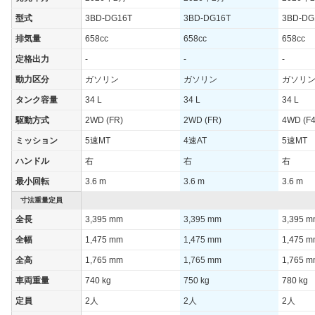
型式
3BD-DG16T
3BD-DG16T
3BD-DG
排気量
658cc
658cc
658cc
定格出力
-
-
-
動力区分
ガソリン
ガソリン
ガソリ
タンク容量
34 L
34 L
34 L
駆動方式
2WD (FR)
2WD (FR)
4WD (F4
ミッション
5速MT
4速AT
5速MT
ハンドル
右
右
右
最小回転
3.6 m
3.6 m
3.6 m
寸法重量定員
全長
3,395 mm
3,395 mm
3,395 
全幅
1,475 mm
1,475 mm
1,475 
全高
1,765 mm
1,765 mm
1,765 
車両重量
740 kg
750 kg
780 kg
定員
2人
2人
2人