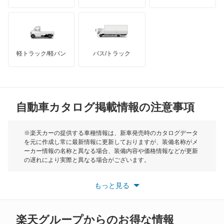
カペラカーゴ
ハマー
オースチン
カペラワゴン
インフィニティ
モーリス
キャロル
軽トラック/軽バン
バス/トラック
トライアンフ
もっと見る
キャロル エコ
MG
クレフ
自動車カタログ掲載情報の注意事項
ミニ
クロノス
モーク
※楽天カーの提供する車種情報は、新車発売時のカタログデータ
を元に作成し常に最新情報に更新しておりますが、装備名称がメ
スクラムダンプ
ーカー情報の名称と異なる場合、装備内容や価格情報などが更新
もっと見る
の遅れにより実際と異なる場合がございます。
スクラムバン
※最新情報につきましては、各メーカーの情報をご確認くださ
い。
もっと見る
※また安全装備につきましては同名称の装備であっても動作範囲
スクラムワゴン
や性能に違いがございますので、詳細情報は各メーカーの情報を
ご確認ください。
スピアーノ
楽天グループからのお得な情報