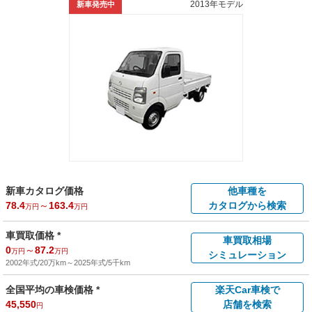
2013年モデル
新車発売中
新車カタログ価格
他車種を
78.4
～
163.4
カタログから検索
万円
万円
車買取価格 *
車買取相場
0
～
87.2
万円
万円
シミュレーション
2002年式/20万km
～
2025年式/5千km
全国平均の車検価格 *
楽天Car車検で
45,550
店舗を検索
円