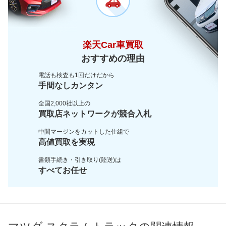
楽天Car車買取
おすすめの理由
電話も検査も1回だけだから
手間なしカンタン
全国2,000社以上の
買取店ネットワークが
競合入札
中間マージンをカットした
仕組で
高値買取を実現
書類手続き・引き取り(陸送)は
すべてお任せ