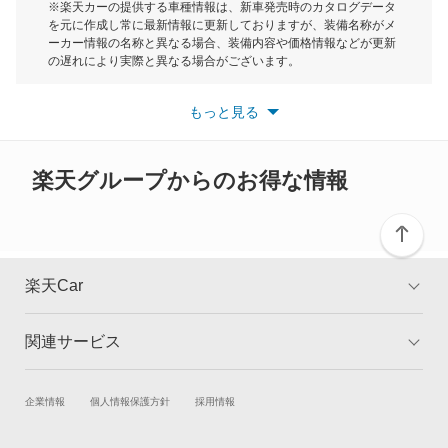
モーク
※楽天カーの提供する車種情報は、新車発売時のカタログデータ
を元に作成し常に最新情報に更新しておりますが、装備名称がメ
スクラムダンプ
ーカー情報の名称と異なる場合、装備内容や価格情報などが更新
もっと見る
の遅れにより実際と異なる場合がございます。
スクラムバン
※最新情報につきましては、各メーカーの情報をご確認くださ
い。
もっと見る
※また安全装備につきましては同名称の装備であっても動作範囲
スクラムワゴン
や性能に違いがございますので、詳細情報は各メーカーの情報を
ご確認ください。
スピアーノ
楽天グループからのお得な情報
スペクトロン
センティア
楽天Car
タイタン
関連サービス
TOP
よくある質問
タイタンダッシュ
キャンペーン一覧
試乗・商談
新車購入
企業情報
個人情報保護方針
採用情報
タイタンダンプ
楽天Car車買取
車検予約