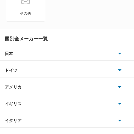
MS-8
その他
MS-9
MX-30
国別全メーカー一覧
MX-30 EV
日本
トヨタ
MX-30 ロータリーEV
ドイツ
日産
MX-6
AMG
アメリカ
ホンダ
R360クーペ
BMW
キャデラック
イギリス
三菱
RX-7
BMWアルピナ
クライスラー
TVR
イタリア
マツダ
RX-8
スマート
サターン
アストンマーティン
アルファロメオ