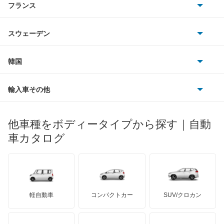
フランス
いすゞ
アクセラ
アウディ
シボレー
ジャガー
アウトビアンキ
シトロエン
スバル
アクセラ ハイブリッド
スウェーデン
オペル
ビュイック
ダイムラー
フィアット
プジョー
スズキ
サーブ
アクセラスポーツ
フォルクスワーゲン
韓国
フォード
ベントレー
フェラーリ
ルノー
ダイハツ
ボルボ
アテンザ セダン
ポルシェ
ヒョンデ
ポンティアック
輸入車その他
ランドローバー
マセラティ
ブガッティ
光岡自動車
アテンザ ワゴン
メルセデス・ベンツ
デーウ
もっと見る
マーキュリー
BYD
ロータス
ランチア
他車種をボディータイプから探す｜自動
日産ディーゼル
もっと見る
アテンザスポーツ
マイバッハ
キア
リンカーン
プロトン
車カタログ
ローバー
ランボルギーニ
日野自動車
アテンザスポーツワゴン
ブラバス
サンヨン
デロリアン
TD
ロールスロイス
デトマソ
三菱ふそう
イクシオン
ミニ
ADモータース
サリーン
ドンカーブート
ジネッタ
アバルト
軽自動車
コンパクトカー
SUV/クロカン
UDトラックス
エチュード
アルテガ
プリムス
バーキン
もっと見る
ケータハム
イノチェンティ
レクサス
カスタムキャブ