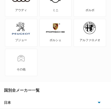
MAZDA3 ファストバック
アウディ
ミニ
ボルボ
MAZDA6 セダン
MAZDA6 ワゴン
プジョー
ポルシェ
アルファロメオ
MPV
MS-6
MS-9
その他
MX-30
MX-30 EV
国別全メーカー一覧
MX-30 ロータリーEV
日本