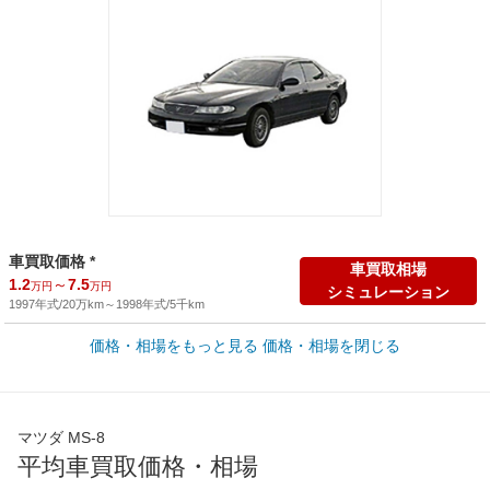
車買取価格 *
車買取相場
1.2
～
7.5
万円
万円
シミュレーション
1997年式/20万km
～
1998年式/5千km
価格・相場をもっと見る
価格・相場を閉じる
新車カタログ価格
他車種を
205.4
～
249.7
カタログから検索
万円
万円
全国平均の車検価格 *
楽天Car車検で
マツダ MS-8
65,050
店舗を検索
円
平均車買取価格・相場
*当該価格は車種別の価格となります。