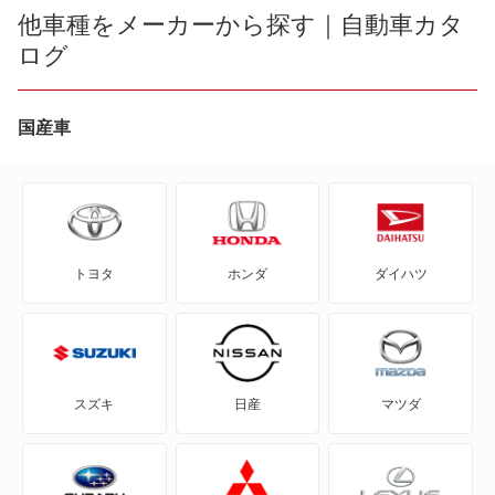
AZ-3
他車種をメーカーから探す｜自動車カタ
ログ
AZ-オフロード
AZ-ワゴン
国産車
AZワゴン カスタムスタイル
CX-3
トヨタ
ホンダ
ダイハツ
CX-30
CX-5
CX-60
スズキ
日産
マツダ
CX-60 PHEV
CX-7