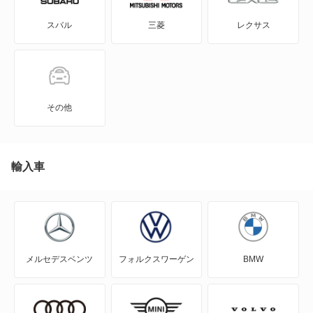
スバル
三菱
レクサス
CX-8
CX-80
CX-80 PHEV
その他
J100トラック
J100バン
輸入車
J80トラック
J80バン
メルセデスベンツ
フォルクスワーゲン
BMW
MAZDA2
MAZDA3 セダン