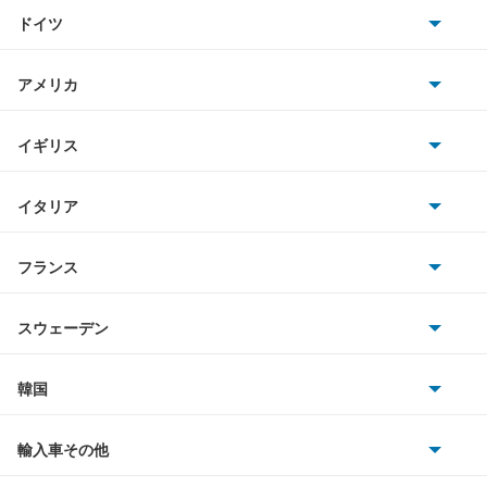
トヨタ
MX-6
ドイツ
日産
R360クーペ
AMG
アメリカ
ホンダ
RX-7
BMW
キャデラック
イギリス
三菱
RX-8
BMWアルピナ
クライスラー
TVR
イタリア
マツダ
アクセラ
スマート
サターン
アストンマーティン
アルファロメオ
フランス
いすゞ
アクセラ ハイブリッド
アウディ
シボレー
ジャガー
アウトビアンキ
シトロエン
スバル
アクセラスポーツ
スウェーデン
オペル
ビュイック
ダイムラー
フィアット
プジョー
スズキ
サーブ
アテンザ セダン
フォルクスワーゲン
韓国
フォード
ベントレー
フェラーリ
ルノー
ダイハツ
ボルボ
アテンザ ワゴン
ポルシェ
ヒョンデ
ポンティアック
輸入車その他
ランドローバー
マセラティ
ブガッティ
光岡自動車
アテンザスポーツ
メルセデス・ベンツ
デーウ