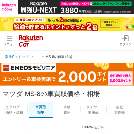
メニュー
ログイン
楽天Carトップ
...
MS-8の買取相場
マツダ MS-8の車買取価格・相場
カタログ・
車買取
車検
タイヤ・
自動
価格・燃費
相場
費用
車用品
車保険
1992年モデル