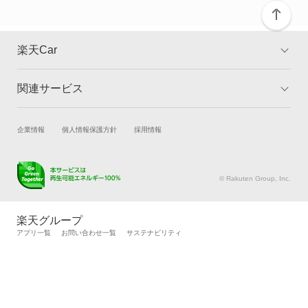
スペクトロン
センティア
楽天Car
タイタン
関連サービス
TOP
よくある質問
タイタンダッシュ
キャンペーン一覧
試乗・商談
新車購入
企業情報
個人情報保護方針
採用情報
タイタンダンプ
楽天Car車買取
車検予約
テルスター
キズ修理予約
洗車・コーティング予約
© Rakuten Group, Inc.
メンテナンス管理
タイヤ・パーツ購入
テルスター2
タイヤ交換サービス
楽天Car マガジン
楽天グループ
自動車カタログ
自動車保険
アプリ一覧
お問い合わせ一覧
サステナビリティ
テルスターTX5
楽天マイカー割
テルスターワゴン
デミオ