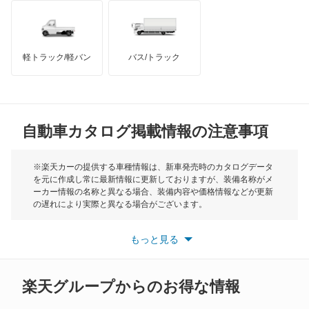
キャロル
インフィニティ
モーリス
キャロル エコ
軽トラック/軽バン
バス/トラック
トライアンフ
もっと見る
クレフ
MG
クロノス
自動車カタログ掲載情報の注意事項
ミニ
スクラムダンプ
モーク
※楽天カーの提供する車種情報は、新車発売時のカタログデータ
を元に作成し常に最新情報に更新しておりますが、装備名称がメ
スクラムトラック
ーカー情報の名称と異なる場合、装備内容や価格情報などが更新
もっと見る
の遅れにより実際と異なる場合がございます。
スクラムバン
※最新情報につきましては、各メーカーの情報をご確認くださ
い。
もっと見る
※また安全装備につきましては同名称の装備であっても動作範囲
スクラムワゴン
や性能に違いがございますので、詳細情報は各メーカーの情報を
ご確認ください。
スピアーノ
楽天グループからのお得な情報