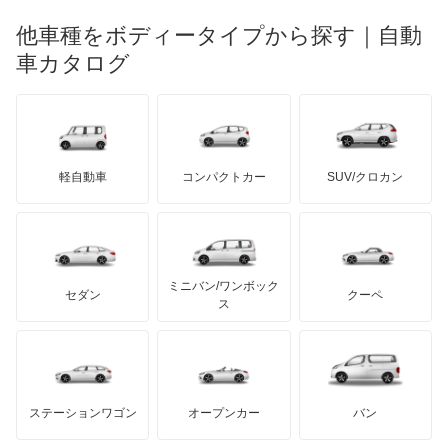
もっと見る
マーキュリー
BYD
ロータス
ランチア
他車種をボディータイプから探す｜自動
日産ディーゼル
もっと見る
アテンザスポーツワゴン
マイバッハ
キア
リンカーン
プロトン
車カタログ
ローバー
ランボルギーニ
日野自動車
イクシオン
ブラバス
サンヨン
デロリアン
TD
ロールスロイス
デトマソ
三菱ふそう
エチュード
ミニ
ADモータース
サリーン
ドンカーブート
ジネッタ
アバルト
軽自動車
コンパクトカー
SUV/クロカン
UDトラックス
カスタムキャブ
アルテガ
プリムス
バーキン
もっと見る
ケータハム
イノチェンティ
レクサス
カペラ
テスラ
セアト
もっと見る
カーボディーズ
もっと見る
アキュラ
カペラC2
ミニバン/ワンボック
ジープ
KTM
セダン
クーペ
モーガン
ス
カペラCG
もっと見る
ダッジ
アルテガ
バンデンプラス
カペラカーゴ
GMC
マクラーレン
もっと見る
ステーションワゴン
オープンカー
バン
カペラワゴン
ハマー
オースチン