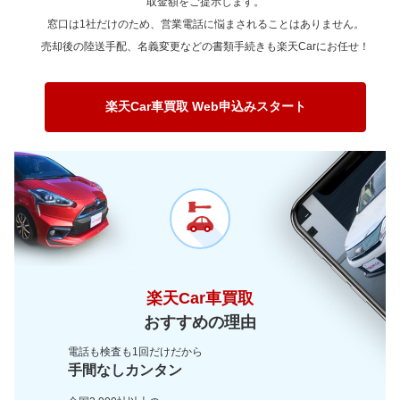
取金額をご提示します。
～ 90,000km
3.6万
3.1万
窓口は1社だけのため、営業電話に悩まされることはありません。
～ 100,000km
2.8万
2.4万
売却後の陸送手配、名義変更などの書類手続きも楽天Carにお任せ！
～ 120,000km
2.8万
2.4万
～ 150,000km
2.3万
2万
楽天Car車買取 Web申込みスタート
～ 180,000km
1.8万
1.6万
～ 200,000km
1.4万
1.2万
楽天Car車買取
おすすめの理由
電話も検査も1回だけだから
手間なしカンタン