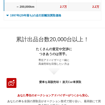
～ 200,000km
2.7万
2.2万
1997年(29年落ち)の走行距離別買取価格
0 ～ 5,000km
4.1万
3.5万
～ 10,000km
4.1万
3.5万
累計出品台数20,000台以上！
～ 15,000km
4.1万
3.5万
たくさんの査定や交渉に
～ 20,000km
4.1万
3.5万
つきあうのは苦手。
～ 30,000km
4.1万
3.5万
専任アドバイザーと一緒に
高値売却を目指したい方は
～ 40,000km
3.9万
3.4万
～ 50,000km
3.9万
3.4万
～ 60,000km
3.9万
3.4万
愛車を高額売却！ 楽天Car車買取
～ 70,000km
3.6万
3.1万
あなた専任のオークションアドバイザーがつくから安心。
～ 80,000km
3.6万
3.1万
あなたの車を全国の買取店がオークション形式で競り合い。 最高額にて買