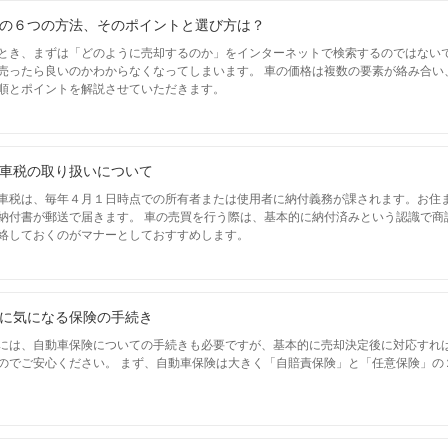
の６つの方法、そのポイントと選び方は？
とき、まずは「どのように売却するのか」をインターネットで検索するのではない
売ったら良いのかわからなくなってしまいます。 車の価格は複数の要素が絡み合い
順とポイントを解説させていただきます。
車税の取り扱いについて
車税は、毎年４月１日時点での所有者または使用者に納付義務が課されます。お住
納付書が郵送で届きます。 車の売買を行う際は、基本的に納付済みという認識で商
絡しておくのがマナーとしておすすめします。
に気になる保険の手続き
には、自動車保険についての手続きも必要ですが、基本的に売却決定後に対応すれ
のでご安心ください。 まず、自動車保険は大きく「自賠責保険」と「任意保険」の