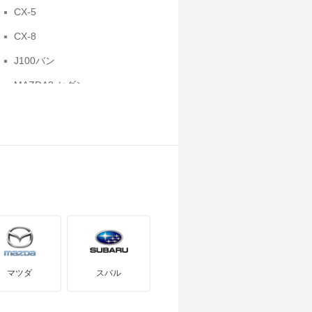
CX-5
CX-8
J100バン
MAZDA3 セダン
MPV
MX-30
R360クーペ
アクセラ ハイブリッド
アテンザスポーツ
カスタムキャブ
カペラカーゴ
マツダ
スバル
クレフ
スクラムバン