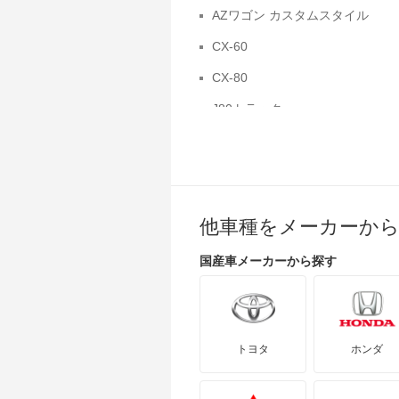
AZワゴン カスタムスタイル
CX-60
CX-80
J80トラック
MAZDA3 ファストバック
MS-6
MX-30 EV
他車種をメーカーか
RX-7
国産車
メーカーから探す
アクセラスポーツ
アテンザスポーツワゴン
カペラ
トヨタ
ホンダ
カペラワゴン
クロノス