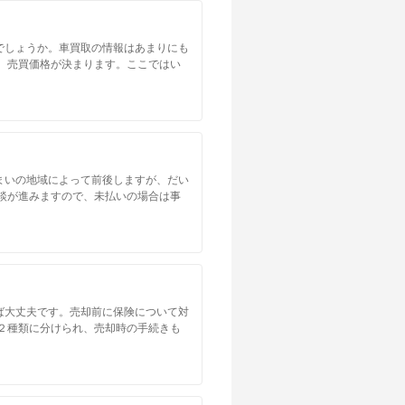
でしょうか。車買取の情報はあまりにも
、売買価格が決まります。ここではい
まいの地域によって前後しますが、だい
談が進みますので、未払いの場合は事
ば大丈夫です。売却前に保険について対
２種類に分けられ、売却時の手続きも