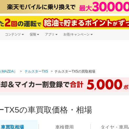
コンテンツ
保険
アプリ
お得/キャンペーン
楽天Carマガジン
キャンペーン一覧
ツ購入
自動車保険
楽天Carアプリ
自動車カタログ
ービス
楽天マイカー割
MAZDA）
テルスターTX5
テルスターTX5の買取相場
ーTX5の車買取価格・相場
車買取
相場
車検
費用
タイヤ・
車用