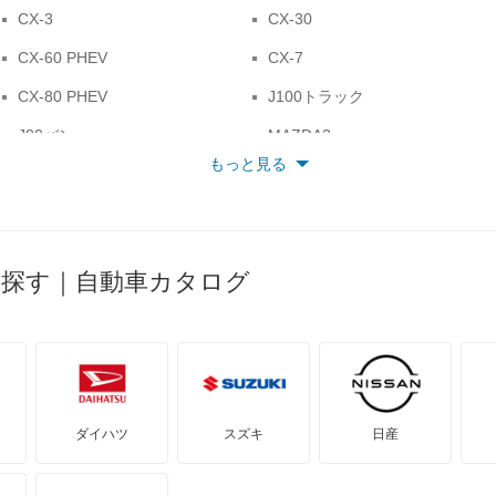
CX-3
CX-30
CX-60 PHEV
CX-7
CX-80 PHEV
J100トラック
J80バン
MAZDA2
もっと見る
MAZDA6 セダン
MAZDA6 ワゴン
MS-8
MS-9
MX-30 ロータリーEV
MX-6
ら探す｜自動車カタログ
RX-8
アクセラ
アテンザ セダン
アテンザ ワゴン
イクシオン
エチュード
カペラC2
カペラCG
ダイハツ
スズキ
日産
キャロル
キャロル エコ
スクラムダンプ
スクラムトラック