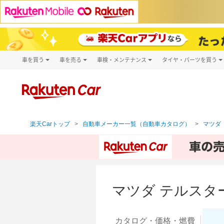
車を買う
車を売る
車検・メンテナンス
タイヤ・パーツを買う
試乗・商談
楽天Car車買取
車検予約
タイヤ・パー
キズ修理予約
新車
タイヤ交換サ
洗車・コーティング予約
メンテナンス管理
楽天Carトップ
自動車メーカー一覧（自動車カタログ）
マツダ（
マツダ テルスタ
カタログ・
価格・燃費