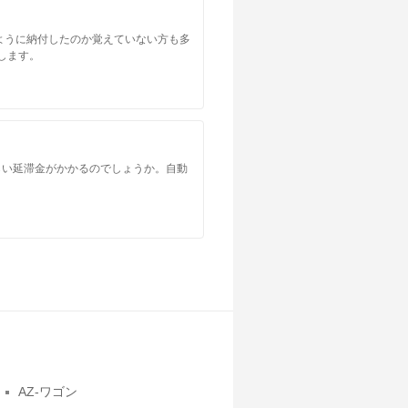
ように納付したのか覚えていない方も多
します。
らい延滞金がかかるのでしょうか。自動
AZ-ワゴン