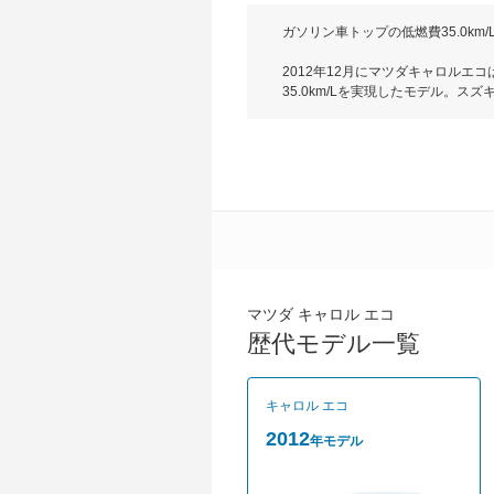
ガソリン車トップの低燃費35.0k
2012年12月にマツダキャロル
35.0km/Lを実現したモデル。ス
テリアはキャロルと同様に柔らかな
インパネやベージュとブラウンを組
CVTが組み合わされる。エネチャー
EC0-LがFFのみEC0-XがF
可能なラゲージを実現している。グ
マツダ キャロル エコ
歴代モデル一覧
キャロル エコ
2012
年モデル