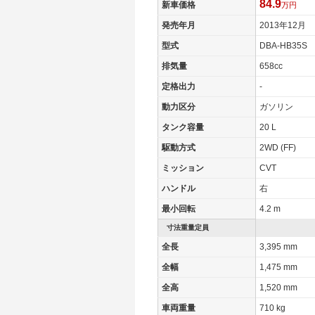
84.9
新車価格
万円
発売年月
2013年12月
型式
DBA-HB35S
排気量
658cc
定格出力
-
動力区分
ガソリン
タンク容量
20 L
駆動方式
2WD (FF)
ミッション
CVT
ハンドル
右
最小回転
4.2 m
寸法重量定員
全長
3,395 mm
全幅
1,475 mm
全高
1,520 mm
車両重量
710 kg