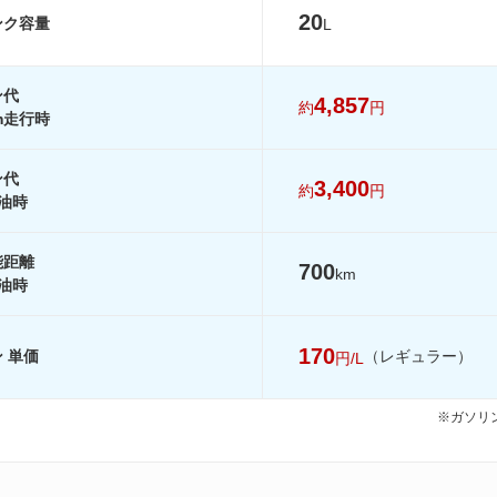
20
ンク容量
L
-
-
-
-
-
-
ン代
を見る
装備詳細を見る
装備詳細を見る
装備詳細を見
4,857
約
円
km走行時
ン代
3,400
約
円
油時
能距離
700
km
油時
170
 単価
（レギュラー）
円/L
※ガソリン