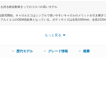
m/Lを誇る軽自動車きってのコスパの高いモデル
エコは販売開始。キャロルエコはシンプルで使いやすいキャロルのメリットを引き継ぎ
ズキアルトエコのOEM供給車となっている。ボディサイズは全長3395mm、全高152
曲線を活かしたデザインとなり、愛着がわき、親しみやすさを強調。またインテリ
み合わせた明るい配色のシート採用し、軽快なイメージに仕上げている。エンジンは
ジやアイドリングシステムなどの採用しよってJC08モード燃費は35.0km/L（2
もっと見る
Fと4WDを用意する。乗員間距離を拡大することで、リアシートの快適性を向上しつつ、
レードは全２グレードでUVカットガラスやキーレスエントリーが標準装備のECO-
歴代モデル
グレード情報
燃費