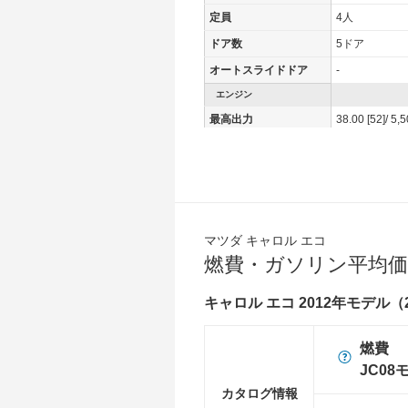
定員
4人
ドア数
5ドア
オートスライドドア
-
エンジン
最高出力
38.00 [52]/ 5,
最高トルク
63 [6.4]/ 5,500
過給機
-
タイヤ
前輪サイズ
145/80R13 7
マツダ キャロル エコ
後輪サイズ
145/80R13 7
燃費・ガソリン平均価
燃費
WLTC
-
キャロル エコ 2012年モデル（
WLTC/市街地
-
燃費
WLTC/郊外
-
JC08
WLTC/高速道路
-
カタログ情報
JC08
35km/L