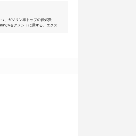
つつ、ガソリン車トップの低燃費
0mmでAセグメントに属する。エクス
アでは円形デザインを中心に広がる
直3DOHCの1種類でミッションは
WD車）を実現している。駆動方式は
４人乗車時でもA型ベビーカーの収納が
Xが売れ筋だ。