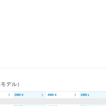
年モデル）
2WD X
4WD X
2WD L