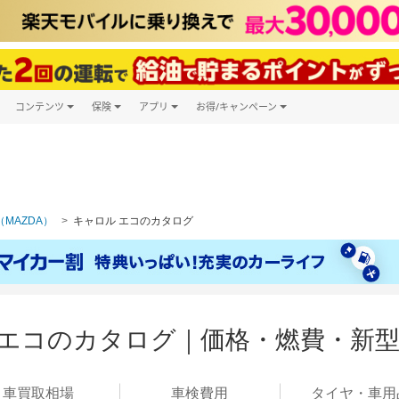
コンテンツ
保険
アプリ
お得/キャンペーン
楽天Carマガジン
キャンペーン一覧
ツ購入
自動車保険
楽天Carアプリ
自動車カタログ
ービス
楽天マイカー割
MAZDA）
キャロル エコのカタログ
 エコのカタログ｜価格・燃費・新
車買取
相場
車検
費用
タイヤ・
車用