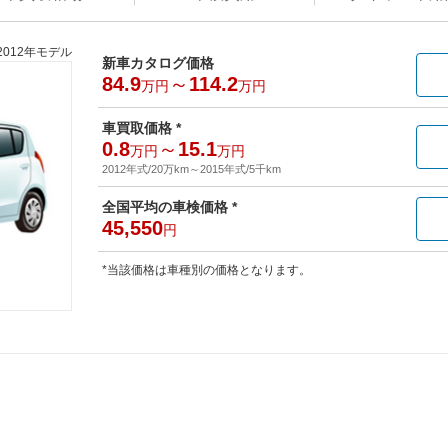
2012年モデル
新車カタログ価格
84.9
～
114.2
万円
万円
車買取価格 *
0.8
～
15.1
万円
万円
2012年式/20万km
～
2015年式/5千km
全国平均の車検価格 *
45,550
円
*当該価格は車種別の価格となります。