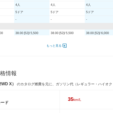
4人
4人
4人
5ドア
5ドア
5ドア
-
-
-
500
38.00 [52]/ 5,500
38.00 [52]/ 5,500
38.00 [52]/ 6,000
63 [6.4]/ 5,500
63 [6.4]/ 5,500
63 [6.4]/ 4,000
もっと見る
-
-
-
5S
145/80R13 75S
145/80R13 75S
145/80R13 75S
5S
145/80R13 75S
145/80R13 75S
145/80R13 75S
格情報
-
-
-
2WD X）
のカタログ燃費を元に、ガソリン代（レギュラー・ハイオク
-
-
-
-
-
-
35
km/L
モード
-
-
-
35km/L
32km/L
33km/L