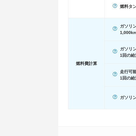
燃料タ
1015
-
60km定地
-
ガソリ
装備詳細
装備オプション
1,000
ガソリ
1回の給
燃料費計算
走行可
1回の給
ガソリン