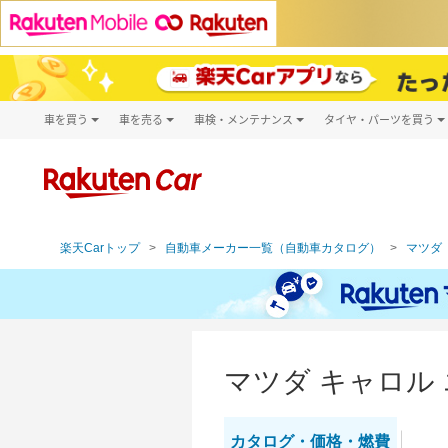
車を買う
車を売る
車検・メンテナンス
タイヤ・パーツを買う
試乗・商談
楽天Car車買取
車検予約
タイヤ・パー
キズ修理予約
新車
タイヤ交換サ
洗車・コーティング予約
メンテナンス管理
楽天Carトップ
自動車メーカー一覧（自動車カタログ）
マツダ（
マツダ キャロル
カタログ・
価格・燃費