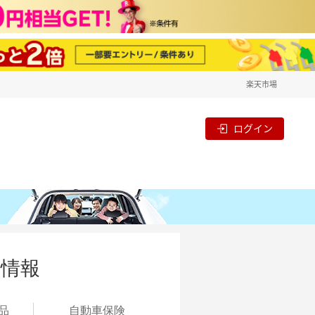
楽天市場
ログイン
型情報
品
自動
車保険