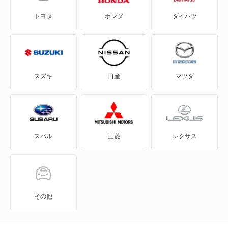
トヨタ
ホンダ
ダイハツ
CX-30
フレア
CX-5
フレア カスタムスタイル
CX-60
フレアクロスオーバー
スズキ
日産
マツダ
CX-60 PHEV
フレアワゴン
CX-7
フレアワゴン カスタムスタイル
スバル
三菱
レクサス
CX-8
フレアワゴン タフスタイル
CX-80
ラピュタ
CX-80 PHEV
その他
もっと見る
J100トラック