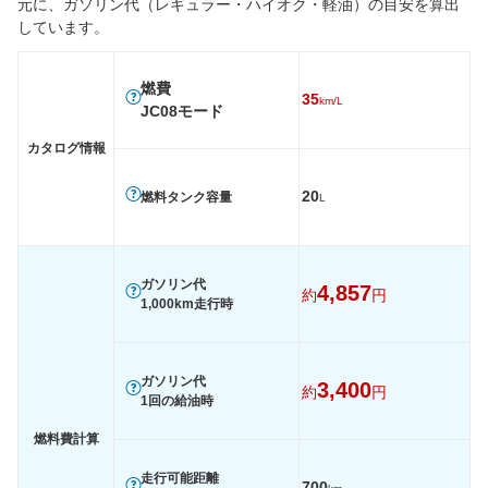
元に、ガソリン代（レギュラー・ハイオク・軽油）の目安を算出
燃費
しています。
WLTC
-
-
-
WLTC/市街地
-
-
-
燃費
35
WLTC/郊外
-
-
-
km/L
JC08モード
WLTC/高速道路
-
-
-
カタログ情報
JC08
35km/L
35km/L
32km/L
1015
-
-
-
20
燃料タンク容量
L
60km定地
-
-
-
装備詳細を見る
装備詳細を見る
装備
装備オプション
ガソリン代
4,857
約
円
1,000km走行時
ガソリン代
3,400
約
円
1回の給油時
燃料費計算
走行可能距離
700