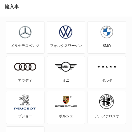
J100バン
輸入車
J80トラック
J80バン
メルセデスベンツ
フォルクスワーゲン
BMW
MAZDA2
MAZDA3 セダン
MAZDA3 ファストバック
アウディ
ミニ
ボルボ
MAZDA6 セダン
MAZDA6 ワゴン
プジョー
ポルシェ
アルファロメオ
MPV