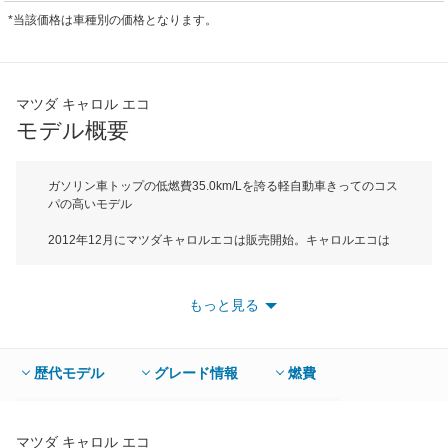
*当該価格は車種別の価格となります。
マツダ キャロル エコ
モデル概要
ガソリン車トップの低燃費35.0km/Lを誇る軽自動車きってのコス
パの高いモデル
2012年12月にマツダキャロルエコは販売開始。キャロルエコは
シンプルで使いやすいキャロルのメリットを引き継ぎつつ、ガソ
リン車トップの低燃費35.0km/Lを実現したモデル。スズキアルト
エコのOEM供給車となっている。ボディサイズは全長3395mm、
もっと見る
全高1520mmでAセグメントに属する。エクステリアはキャロル
と同様に柔らかな曲線を活かしたデザインとなり、愛着がわき、
親しみやすさを強調。またインテリアでは円形デザインを中心に
広がるインパネやベージュとブラウンを組み合わせた明るい配色
歴代モデル
グレード情報
燃費
のシート採用し、軽快なイメージに仕上げている。エンジンは直
3DOHCの1種類でミッションはCVTが組み合わされる。エネチャ
ージやアイドリングシステムなどの採用しよってJC08モード燃
費は35.0km/L（2WD車）を実現している。駆動方式はEC0-Lが
マツダ キャロル エコ