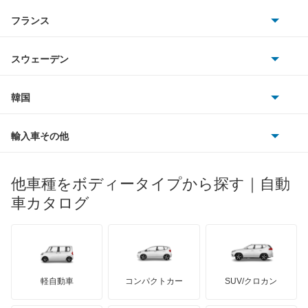
アストンマーティン
アルファロメオ
フランス
いすゞ
アクセラ
アウディ
シボレー
ジャガー
アウトビアンキ
シトロエン
スバル
アクセラ ハイブリッド
スウェーデン
オペル
ビュイック
ダイムラー
フィアット
プジョー
スズキ
サーブ
アクセラスポーツ
フォルクスワーゲン
韓国
フォード
ベントレー
フェラーリ
ルノー
ダイハツ
ボルボ
アテンザ セダン
ポルシェ
ヒョンデ
ポンティアック
輸入車その他
ランドローバー
マセラティ
ブガッティ
光岡自動車
アテンザ ワゴン
メルセデス・ベンツ
デーウ
もっと見る
マーキュリー
BYD
ロータス
ランチア
他車種をボディータイプから探す｜自動
日産ディーゼル
もっと見る
アテンザスポーツ
マイバッハ
キア
リンカーン
プロトン
車カタログ
ローバー
ランボルギーニ
日野自動車
アテンザスポーツワゴン
ブラバス
サンヨン
デロリアン
TD
ロールスロイス
デトマソ
三菱ふそう
イクシオン
ミニ
ADモータース
サリーン
ドンカーブート
ジネッタ
アバルト
軽自動車
コンパクトカー
SUV/クロカン
UDトラックス
エチュード
アルテガ
プリムス
バーキン
もっと見る
ケータハム
イノチェンティ