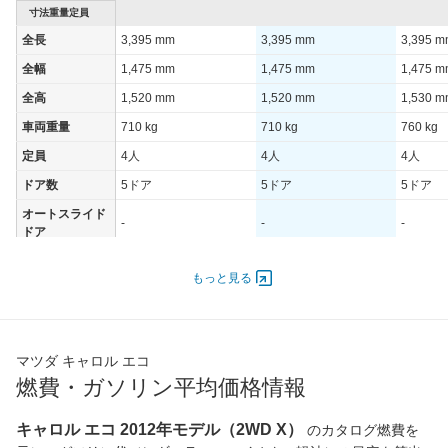
寸法重量定員
全長
3,395 mm
3,395 mm
3,395 
全幅
1,475 mm
1,475 mm
1,475 
全高
1,520 mm
1,520 mm
1,530 
車両重量
710 kg
710 kg
760 kg
定員
4人
4人
4人
ドア数
5ドア
5ドア
5ドア
オートスライド
-
-
-
ドア
エンジン
もっと見る
最高出力
38.00 [52]/ 5,500
38.00 [52]/ 5,500
38.00 [5
最高トルク
63 [6.4]/ 5,500
63 [6.4]/ 5,500
63 [6.4]/
過給機
-
-
-
マツダ キャロル エコ
タイヤ
燃費・ガソリン平均価格情報
前輪サイズ
145/80R13 75S
145/80R13 75S
145/80R
後輪サイズ
145/80R13 75S
145/80R13 75S
145/80R
キャロル エコ 2012年モデル（2WD X）
のカタログ燃費を