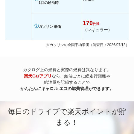
km
1回の給油時
170
円/L
ガソリン 単価
（レギュラー）
※ガソリンの全国平均単価（調査日：2026/07/13）
カタログ上の燃費と実際の燃費は異なります。
楽天Carアプリ
なら、給油ごとに総走行距離や
給油量を記録することで
かんたんにキャロル エコの燃費管理ができます。
毎日のドライブで楽天ポイントが貯
まる！