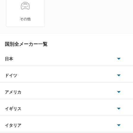
MS-6
MS-8
その他
MS-9
MX-30
国別全メーカー一覧
MX-30 EV
日本
トヨタ
MX-30 ロータリーEV
ドイツ
日産
MX-6
AMG
アメリカ
ホンダ
R360クーペ
BMW
キャデラック
イギリス
三菱
RX-7
BMWアルピナ
クライスラー
TVR
イタリア
マツダ
RX-8
スマート
サターン