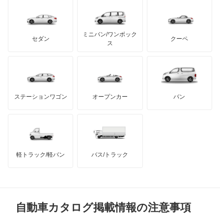
レクサス
カスタムキャブ
テスラ
セアト
もっと見る
カーボディーズ
もっと見る
アキュラ
カペラ
ミニバン/ワンボック
ジープ
KTM
セダン
クーペ
モーガン
ス
カペラC2
もっと見る
ダッジ
アルテガ
バンデンプラス
カペラCG
GMC
マクラーレン
もっと見る
ステーションワゴン
オープンカー
バン
カペラカーゴ
ハマー
オースチン
カペラワゴン
インフィニティ
モーリス
キャロル
軽トラック/軽バン
バス/トラック
トライアンフ
もっと見る
クレフ
MG
クロノス
自動車カタログ掲載情報の注意事項
ミニ