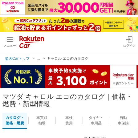
メニュー
ログイン
楽天Carトップ
...
キャロル エコのカタログ
マツダ キャロル エコのカタログ｜価格・
燃費・新型情報
カタログ・
車買取
車検
タイヤ・
自動
価格・燃費
相場
費用
車用品
車保険