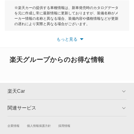
スクラムダンプ
モーク
※楽天カーの提供する車種情報は、新車発売時のカタログデータ
を元に作成し常に最新情報に更新しておりますが、装備名称がメ
スクラムトラック
ーカー情報の名称と異なる場合、装備内容や価格情報などが更新
もっと見る
の遅れにより実際と異なる場合がございます。
スクラムバン
※最新情報につきましては、各メーカーの情報をご確認くださ
い。
もっと見る
※また安全装備につきましては同名称の装備であっても動作範囲
スクラムワゴン
や性能に違いがございますので、詳細情報は各メーカーの情報を
ご確認ください。
スピアーノ
楽天グループからのお得な情報
スペクトロン
センティア
楽天Car
タイタン
関連サービス
TOP
よくある質問
タイタンダッシュ
キャンペーン一覧
試乗・商談
新車購入
企業情報
個人情報保護方針
採用情報
タイタンダンプ