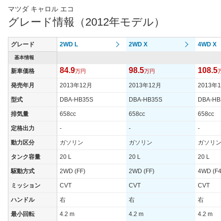
マツダ キャロル エコ
グレード情報（2012年モデル）
グレード
2WD L
2WD X
4WD X
基本情報
84.9
98.5
108.5
新車価格
万円
万円
発売年月
2013年12月
2013年12月
2013年
型式
DBA-HB35S
DBA-HB35S
DBA-HB
排気量
658cc
658cc
658cc
定格出力
-
-
-
動力区分
ガソリン
ガソリン
ガソリ
タンク容量
20 L
20 L
20 L
駆動方式
2WD (FF)
2WD (FF)
4WD (F4
ミッション
CVT
CVT
CVT
ハンドル
右
右
右
最小回転
4.2 m
4.2 m
4.2 m