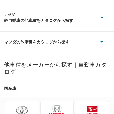
マツダ
軽自動車の他車種をカタログから探す
AZ-1
AZ-オフロード
マツダの他車種をカタログから探す
AZ-1
AZ-ワゴン
AZ-3
他車種をメーカーから探す｜自動車カタ
AZワゴン カスタムスタイル
ログ
AZ-オフロード
キャロル
AZ-ワゴン
国産車
スクラムダンプ
AZワゴン カスタムスタイル
スクラムワゴン
CX-3
スピアーノ