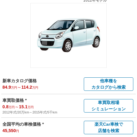
2012年モデル
新車カタログ価格
他車種を
84.9
～
114.2
カタログから検索
万円
万円
車買取価格 *
車買取相場
0.8
～
15.1
万円
万円
シミュレーション
2012年式/20万km
～
2015年式/5千km
全国平均の車検価格 *
楽天Car車検で
45,550
店舗を検索
円