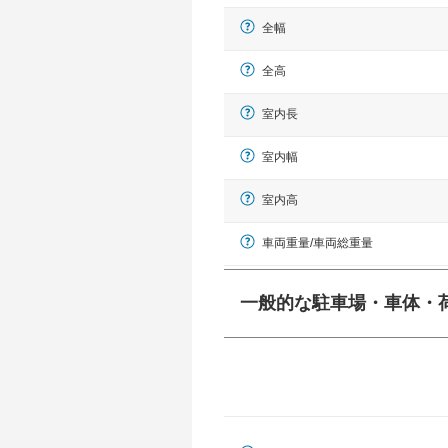
全幅
全高
室内長
室内幅
室内高
車両重量/車両総重量
一般的な駐車場・車体・
一般的に塗料などによる駐車場ライン
幅 5,000mmというサイズが