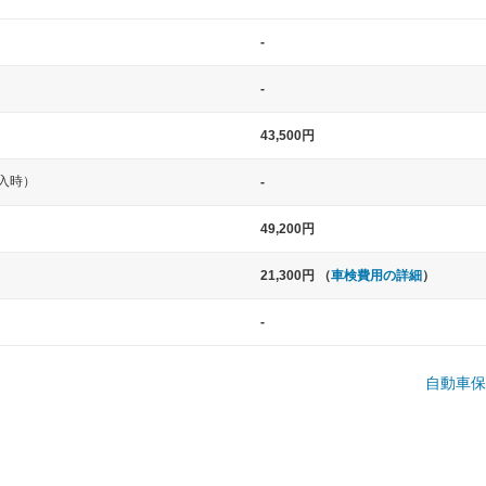
-
-
43,500円
入時）
-
中型車
大型車
49,200円
ト など
ノア、セレナ、プリウス、カローラ、ステ
クラウン、
21,300円 （
車検費用の詳細
）
ップワゴン など
ハイエースワ
-
一般的な荷物のサイズの目安
自動車保