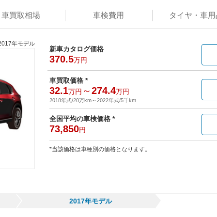
車買取
相場
車検
費用
タイヤ・
車用
2017年モデル
新車カタログ価格
370.5
万円
車買取価格 *
32.1
～
274.4
万円
万円
2018年式/20万km
～
2022年式/5千km
全国平均の車検価格 *
73,850
円
*当該価格は車種別の価格となります。
2017年モデル