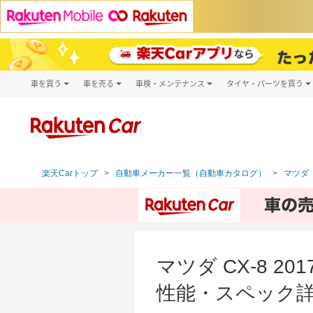
車を買う
車を売る
車検・メンテナンス
タイヤ・パーツを買う
試乗・商談
楽天Car車買取
車検予約
タイヤ・パー
キズ修理予約
新車
タイヤ交換サ
洗車・コーティング予約
メンテナンス管理
楽天Carトップ
自動車メーカー一覧（自動車カタログ）
マツダ（
マツダ CX-8 
性能・スペック詳細