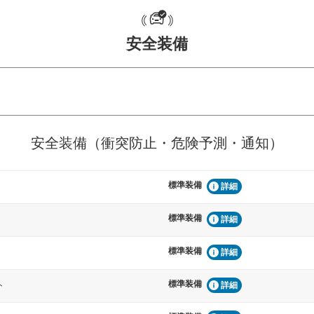
安全装備
危険予測・通知
衝突を回避するプリクラッシュブレ
見えにくい場所に潜む
安全装備（衝突防止・危険予測・通知）
などが装備されています。
テムなどが装備されて
標準装備
車間距離制御
詳細
らつきを防止するためにレーンキー
安全な車間距離を保ち
備されています
ブ・クルーズ・コント
標準装備
詳細
標準装備
衝撃軽減
詳細
うためにインテリジェンスパーキン
万が一車体が衝撃を受
ドブラインドモニターなどが装備さ
るSRSエアバッグシス
標準装備
ト
詳細
ルトなどが装備されて