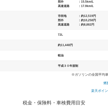
郊外
:
15.5km/L
高速道路
:
17.9km/L
市街地
:
約12,519円
）
郊外
:
約10,258円
高速道路
:
約8,882円
72L
約11,448円
軽油
平成３０年規制
※ガソリンの全国平均単価：
燃
楽天ポイン
税金・保険料・車検費用目安
一般的な車体のサイズの目安