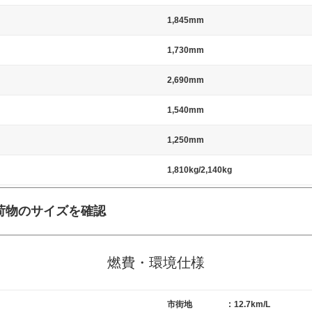
1,845mm
1,730mm
2,690mm
1,540mm
1,250mm
1,810kg/2,140kg
荷物のサイズを確認
施工の際には、1台当たりのスペースと駐車に必要な車路幅が、幅 2,500m
標準値（最低値）とされる事が多いようです。
燃費・環境仕様
市街地
:
12.7km/L