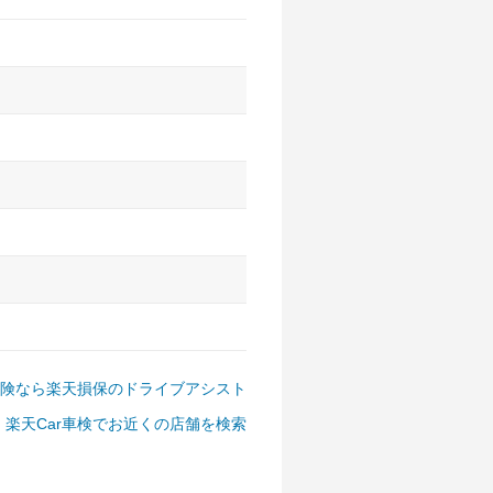
アルファード、フォレスター、
ゴン、デリカD:5 など
険なら楽天損保のドライブアシスト
楽天Car車検でお近くの店舗を検索