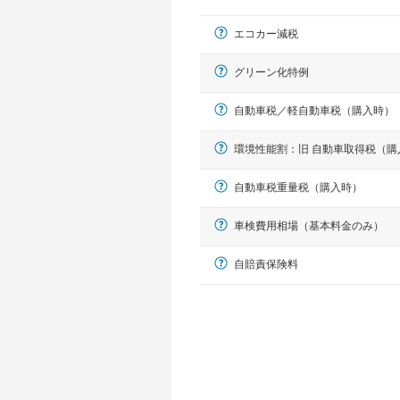
エコカー減税
グリーン化特例
自動車税／軽自動車税（購入時）
環境性能割：旧 自動車取得税（購
軽自動車
自動車税重量税（購入時）
N-BOX、ワゴンR、タント、アル
車検費用相場（基本料金のみ）
自賠責保険料