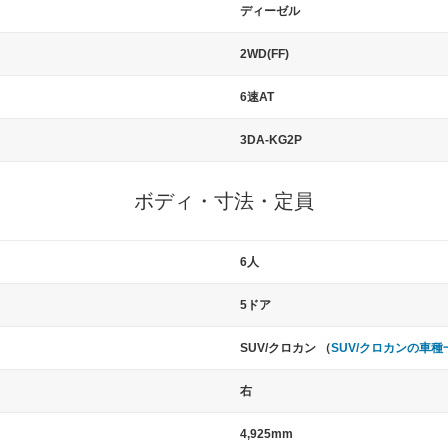
ディーゼル
2WD(FF)
6速AT
3DA-KG2P
ボディ・寸法・定員
6人
5ドア
SUV/クロカン （
SUV/クロカンの車種
右
4,925mm