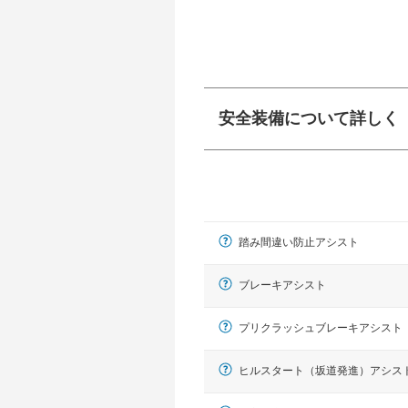
安全装備について詳しく
衝突防止
前走車や歩行者との
ーキアシスト、ABS
踏み間違い防止アシスト
車線逸脱防止
車線のはみだしやふ
プアシストなどが装
ブレーキアシスト
運転・駐車支援
プリクラッシュブレーキアシスト
駐車をスムーズに行
グ・アシストやサイ
ヒルスタート（坂道発進）アシス
れています。