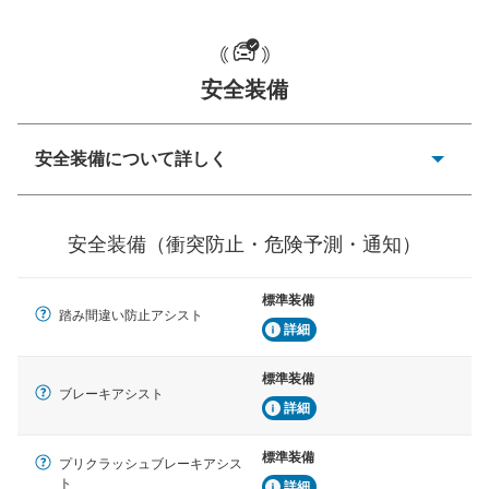
一般的な荷物のサイズの目安
安全装備
安全装備について詳しく
衝突防止
前走車や歩行者との衝突を回避するプリクラッシュブレ
安全装備（衝突防止・危険予測・通知）
ーキアシスト、ABSなどが装備されています。
危険予測・通知
標準装備
見えにくい場所に潜む危険を予測・通知するためのシス
踏み間違い防止アシスト
テムなどが装備されています。
詳細
車線逸脱防止
標準装備
ブレーキアシスト
車線のはみだしやふらつきを防止するためにレーンキー
詳細
プアシストなどが装備されています
標準装備
車間距離制御
プリクラッシュブレーキアシス
安全な車間距離を保ちながら前車を追従するアダプティ
ト
詳細