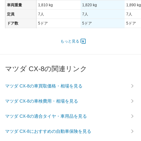
車両重量
1,810 kg
1,820 kg
1,890 kg
定員
7人
7人
7人
ドア数
5ドア
5ドア
5ドア
オートスライド
-
-
-
ドア
もっと見る
エンジン
最高出力
140.00 [190]/ 6,000
147.00 [200]/ 6,000
147.00 [
最高トルク
252 [25.7]/ 4,400
450 [45.9]/ 4,400
450 [45.
マツダ CX-8の関連リンク
過給機
-
TB
TB
タイヤ
マツダ CX-8の車買取価格・相場を見る
前輪サイズ
225/65R17 102H
225/65R17 102H
225/65R
後輪サイズ
225/65R17 102H
225/65R17 102H
225/65R
マツダ CX-8の車検費用・相場を見る
燃費
マツダ CX-8の適合タイヤ・車用品を見る
WLTC
12.2km/L
15.8km/L
15.4km/
WLTC/市街地
9.7km/L
12.7km/L
12.7km/
マツダ CX-8におすすめの自動車保険を見る
WLTC/郊外
12.4km/L
15.5km/L
15.1km/