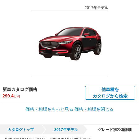
2017年モデル
新車カタログ価格
他車種を
299.4
カタログから検索
万円
車買取価格 *
価格・相場をもっと見る
価格・相場を閉じる
車買取相場
32.1
～
274.4
万円
万円
シミュレーション
2018年式/20万km
～
2022年式/5千km
カタログトップ
2017年モデル
グレード別装備詳細
全国平均の車検価格 *
楽天Car車検で