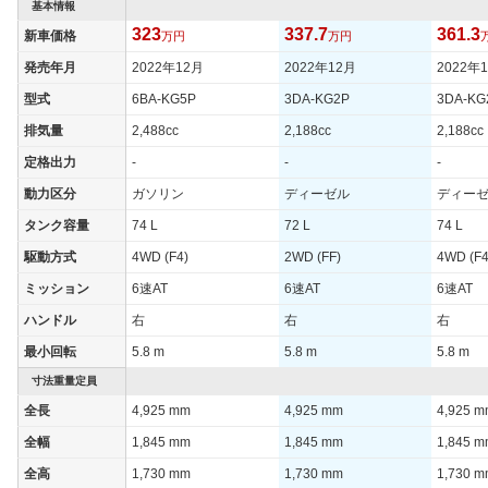
基本情報
323
337.7
361.3
新車価格
万円
万円
発売年月
2022年12月
2022年12月
2022年
型式
6BA-KG5P
3DA-KG2P
3DA-KG
排気量
2,488cc
2,188cc
2,188cc
定格出力
-
-
-
動力区分
ガソリン
ディーゼル
ディー
タンク容量
74 L
72 L
74 L
駆動方式
4WD (F4)
2WD (FF)
4WD (F4
ミッション
6速AT
6速AT
6速AT
ハンドル
右
右
右
最小回転
5.8 m
5.8 m
5.8 m
寸法重量定員
全長
4,925 mm
4,925 mm
4,925 
全幅
1,845 mm
1,845 mm
1,845 
全高
1,730 mm
1,730 mm
1,730 