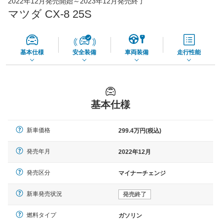
2022年12月発売開始～2023年12月発売終了
73,850
店舗を検索
円
マツダ CX-8 25S
*当該価格は車種別の価格となります。
基本仕様
安全装備
車両装備
走行性能
基本仕様
新車価格
299.4万円(税込)
発売年月
2022年12月
発売区分
マイナーチェンジ
新車発売状況
発売終了
燃料タイプ
ガソリン