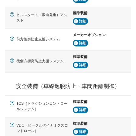
ブ・クルーズ・コントロールなどが装備されています。
標準装備
ヒルスタート（坂道発進）アシ
運転・駐車支援
スト
詳細
駐車をスムーズに行うためにインテリジェンスパーキン
グ・アシストやサイドブラインドモニターなどが装備さ
れています。
メーカーオプション
前方衝突防止支援システム
衝撃軽減
詳細
万が一車体が衝撃を受けたときに、運転者・同乗者を守
るSRSエアバッグシステム、プリテンショナーシートベ
標準装備
ルトなどが装備されています。
後側方衝突防止支援システム
詳細
安全装備（車線逸脱防止・車間距離制御）
標準装備
TCS（トラクションコントロー
ルシステム）
詳細
標準装備
VDC（ビークルダイナミクスコ
ントロール）
詳細