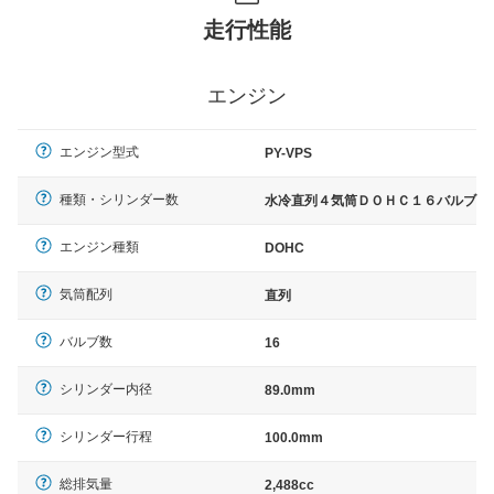
走行性能
エンジン
エンジン型式
PY-VPS
種類・シリンダー数
水冷直列４気筒ＤＯＨＣ１６バルブ
エンジン種類
DOHC
気筒配列
直列
バルブ数
16
シリンダー内径
89.0mm
シリンダー行程
100.0mm
総排気量
2,488cc