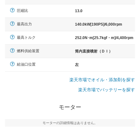
圧縮比
13.0
最高出力
140.0kW[190PS]/6,000rpm
最高トルク
252.0N･m[25.7kgf・m]/4,400rpm
燃料供給装置
筒内直接噴射（ＤＩ）
給油口位置
左
楽天市場でオイル・添加剤を探す
楽天市場でバッテリーを探す
モーター
モーターの詳細情報はありません。