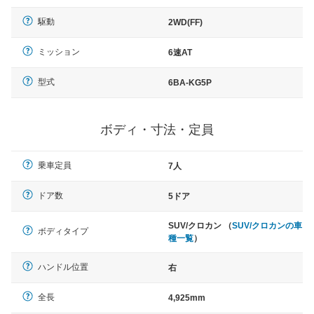
駆動
2WD(FF)
ミッション
6速AT
型式
6BA-KG5P
ボディ・寸法・定員
乗車定員
7人
ドア数
5ドア
SUV/クロカン （
SUV/クロカンの車
ボディタイプ
種一覧
）
ハンドル位置
右
全長
4,925mm