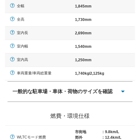
全幅
1,845mm
全高
1,730mm
室内長
2,690mm
室内幅
1,540mm
室内高
1,250mm
車両重量/車両総重量
1,740kg/2,125kg
一般的な駐車場・車体・荷物のサイズを確認
一般的に塗料などによる駐車場ライン施工の際には、1台
当たりのスペースと駐車に必要な車路幅が、幅 2,500mm
燃費・環境仕様
× 長さ 5,000mm 車路幅 5,000mmというサイズが標準値
（最低値）とされる事が多いようです。
市街地
:
9.8km/L
WLTCモード燃費
郊外
:
12.4km/L