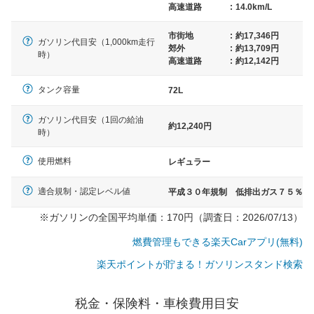
高速道路
:
14.0km/L
市街地
:
約17,346円
ガソリン代目安（1,000km走行
郊外
:
約13,709円
時）
高速道路
:
約12,142円
タンク容量
72L
ガソリン代目安（1回の給油
約12,240円
時）
使用燃料
レギュラー
適合規制・認定レベル値
平成３０年規制 低排出ガス７５％
※ガソリンの全国平均単価：170円（調査日：2026/07/13）
燃費管理もできる楽天Carアプリ(無料)
楽天ポイントが貯まる！ガソリンスタンド検索
一般的な車体のサイズの目安
税金・保険料・車検費用目安