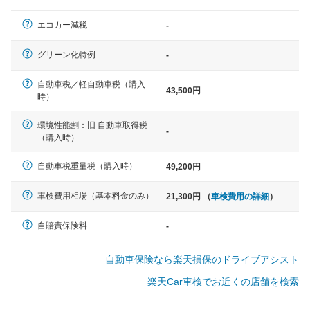
軽自動車
エコカー減税
-
N-BOX、ワゴンR、タント、アル
ト など
グリーン化特例
-
自動車税／軽自動車税（購入
43,500円
時）
中型車
環境性能割：旧 自動車取得税
ノア、セレナ、プリウス、カロー
-
（購入時）
ラ、ステップワゴン など
自動車税重量税（購入時）
49,200円
車検費用相場（基本料金のみ）
21,300円 （
車検費用の詳細
）
大型車
クラウン、アルファード、フォレ
自賠責保険料
-
スター、ハイエースワゴン、デリ
カD:5 など
自動車保険なら楽天損保のドライブアシスト
楽天Car車検でお近くの店舗を検索