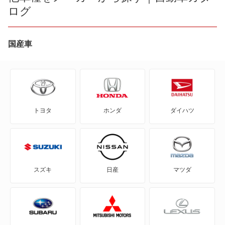
ログ
AZ-オフロード
AZ-ワゴン
国産車
AZワゴン カスタムスタイル
CX-3
トヨタ
ホンダ
ダイハツ
CX-30
CX-5
CX-60
スズキ
日産
マツダ
CX-60 PHEV
CX-7