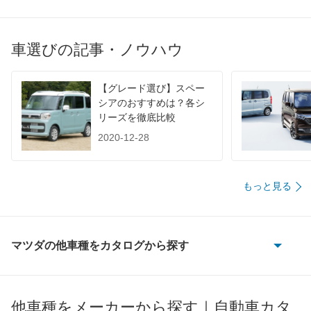
WLTC/高速道路
13.6km/L
17.9km/L
17.2km/
JC08
13.2km/L
17.6km/L
17km/L
車選びの記事・ノウハウ
1015
-
-
-
60km定地
-
-
-
【グレード選び】スペー
装備詳細を見る
装備詳細を見る
装備
装備オプション
シアのおすすめは？各シ
リーズを徹底比較
2020-12-28
もっと見る
マツダの他車種をカタログから探す
AZ-1
AZ-3
他車種をメーカーから探す｜自動車カタ