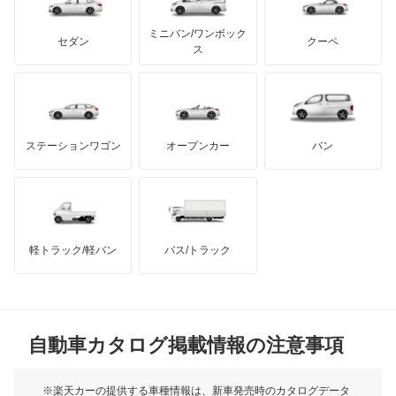
もっと見る
カーボディーズ
もっと見る
アキュラ
カペラC2
ミニバン/ワンボック
ジープ
KTM
セダン
クーペ
モーガン
ス
カペラCG
もっと見る
ダッジ
アルテガ
バンデンプラス
カペラカーゴ
GMC
マクラーレン
もっと見る
ステーションワゴン
オープンカー
バン
カペラワゴン
ハマー
オースチン
キャロル
インフィニティ
モーリス
キャロル エコ
軽トラック/軽バン
バス/トラック
トライアンフ
もっと見る
クレフ
MG
クロノス
自動車カタログ掲載情報の注意事項
ミニ
スクラムダンプ
モーク
※楽天カーの提供する車種情報は、新車発売時のカタログデータ