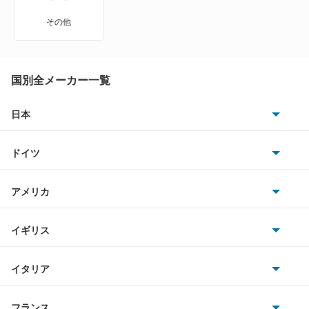
MS-9
その他
MX-30
MX-30 EV
国別全メーカー一覧
MX-30 ロータリーEV
日本
トヨタ
MX-6
ドイツ
日産
R360クーペ
AMG
アメリカ
ホンダ
RX-7
BMW
キャデラック
イギリス
三菱
RX-8
BMWアルピナ
クライスラー
TVR
イタリア
マツダ
アクセラ
スマート
サターン
アストンマーティン
アルファロメオ
フランス
いすゞ