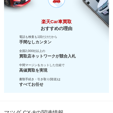
楽天Car車買取
おすすめの理由
電話も検査も1回だけだから
手間なしカンタン
全国2,000社以上の
買取店ネットワークが
競合入札
中間マージンをカットした
仕組で
高値買取を実現
書類手続き・引き取り(陸送)は
すべてお任せ
マツダ CX-8の関連情報