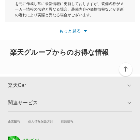
を元に作成し常に最新情報に更新しておりますが、装備名称がメ
スクラムトラック
ーカー情報の名称と異なる場合、装備内容や価格情報などが更新
もっと見る
の遅れにより実際と異なる場合がございます。
スクラムバン
※最新情報につきましては、各メーカーの情報をご確認くださ
い。
もっと見る
※また安全装備につきましては同名称の装備であっても動作範囲
スクラムワゴン
や性能に違いがございますので、詳細情報は各メーカーの情報を
ご確認ください。
スピアーノ
楽天グループからのお得な情報
スペクトロン
センティア
楽天Car
タイタン
関連サービス
TOP
よくある質問
タイタンダッシュ
キャンペーン一覧
試乗・商談
新車購入
企業情報
個人情報保護方針
採用情報
タイタンダンプ
楽天Car車買取
車検予約