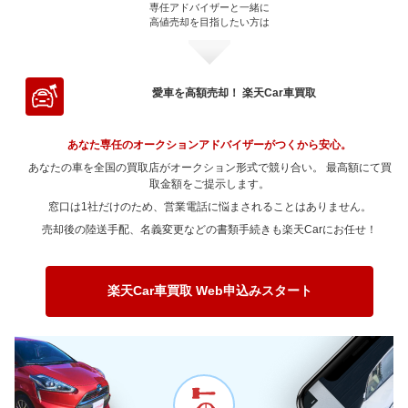
～ 90,000km
185.4万
98.2万
専任アドバイザーと一緒に
～ 80,000km
180.8万
100.2万
～ 70,000km
202.3万
95.6万
～ 60,000km
211.1万
110.1万
高値売却を目指したい方は
～ 50,000km
171.8万
87万
～ 40,000km
154.4万
101.3万
～ 100,000km
172.7万
91.5万
～ 90,000km
180.8万
100.2万
～ 80,000km
182万
86.1万
～ 70,000km
187.8万
97.9万
～ 60,000km
171.8万
87万
～ 50,000km
154.4万
101.3万
～ 120,000km
160万
84.7万
～ 100,000km
164.6万
91.2万
～ 90,000km
182万
86.1万
～ 80,000km
187.8万
97.9万
～ 70,000km
171.8万
87万
～ 60,000km
140.4万
92.1万
愛車を高額売却！ 楽天Car車買取
～ 150,000km
124.5万
65.9万
～ 120,000km
150.7万
83.5万
～ 100,000km
164.1万
77.5万
～ 90,000km
166.7万
86.9万
～ 80,000km
149.4万
75.6万
～ 70,000km
140.4万
92.1万
～ 180,000km
106.7万
56.5万
～ 150,000km
125.2万
69.3万
～ 120,000km
148.3万
70.1万
あなた専任のオークションアドバイザーがつくから安心。
～ 100,000km
166.7万
86.9万
～ 90,000km
149.4万
75.6万
～ 80,000km
140.4万
92.1万
～ 200,000km
88.9万
47.1万
あなたの車を全国の買取店がオークション形式で競り合い。 最高額にて買
～ 180,000km
104.3万
57.8万
～ 150,000km
116.8万
55.2万
～ 120,000km
145.6万
75.9万
～ 100,000km
取金額をご提示します。
130.5万
66.1万
～ 90,000km
119.3万
78.2万
～ 200,000km
83.4万
46.2万
窓口は1社だけのため、営業電話に悩まされることはありません。
～ 180,000km
101.1万
47.8万
～ 150,000km
109.7万
57.2万
～ 120,000km
130.5万
66.1万
～ 100,000km
119.3万
78.2万
売却後の陸送手配、名義変更などの書類手続きも楽天Carにお任せ！
～ 200,000km
76.4万
36.1万
～ 180,000km
94.9万
49.5万
～ 150,000km
92.7万
46.9万
～ 120,000km
99.6万
65.3万
～ 200,000km
80.2万
41.8万
～ 180,000km
77.3万
39.1万
～ 150,000km
78.6万
51.5万
楽天Car車買取 Web申込みスタート
～ 200,000km
63.5万
32.1万
～ 180,000km
64.5万
42.3万
～ 200,000km
51.9万
34万