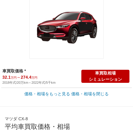
車買取価格 *
車買取相場
32.1
～
274.4
万円
万円
シミュレーション
2018年式/20万km
～
2022年式/5千km
価格・相場をもっと見る
価格・相場を閉じる
新車カタログ価格
他車種を
289.4
～
510.9
カタログから検索
万円
万円
全国平均の車検価格 *
楽天Car車検で
マツダ CX-8
73,850
店舗を検索
円
平均車買取価格・相場
*当該価格は車種別の価格となります。