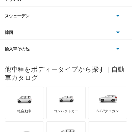
アクセラ ハイブリッド
アウディ
シボレー
ジャガー
アウトビアンキ
シトロエン
スバル
アクセラスポーツ
スウェーデン
オペル
ビュイック
ダイムラー
フィアット
プジョー
スズキ
サーブ
アテンザ セダン
フォルクスワーゲン
韓国
フォード
ベントレー
フェラーリ
ルノー
ダイハツ
ボルボ
アテンザ ワゴン
ポルシェ
ヒョンデ
ポンティアック
輸入車その他
ランドローバー
マセラティ
ブガッティ
光岡自動車
アテンザスポーツ
メルセデス・ベンツ
デーウ
もっと見る
マーキュリー
BYD
ロータス
ランチア
他車種をボディータイプから探す｜自動
日産ディーゼル
もっと見る
アテンザスポーツワゴン
マイバッハ
キア
リンカーン
プロトン
車カタログ
ローバー
ランボルギーニ
日野自動車
イクシオン
ブラバス
サンヨン
デロリアン
TD
ロールスロイス
デトマソ
三菱ふそう
エチュード
ミニ
ADモータース
サリーン
ドンカーブート
ジネッタ
アバルト
軽自動車
コンパクトカー
SUV/クロカン
UDトラックス
カスタムキャブ
アルテガ
プリムス
バーキン
もっと見る
ケータハム
イノチェンティ
レクサス
カペラ
テスラ
セアト