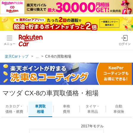
メニュー
ログイン
楽天Carトップ
...
CX-8の買取相場
マツダ CX-8の車買取価格・相場
カタログ・
車買取
車検
タイヤ・
自動
価格・燃費
相場
費用
車用品
車保険
2017年モデル