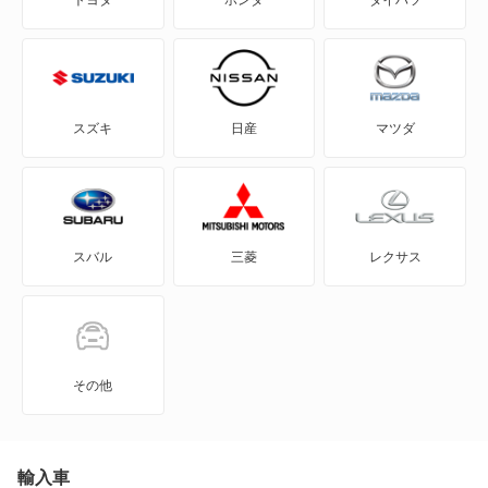
CX-30
CX-5
CX-60
スズキ
日産
マツダ
CX-60 PHEV
CX-7
スバル
三菱
レクサス
CX-80
CX-80 PHEV
J100トラック
その他
J100バン
J80トラック
輸入車