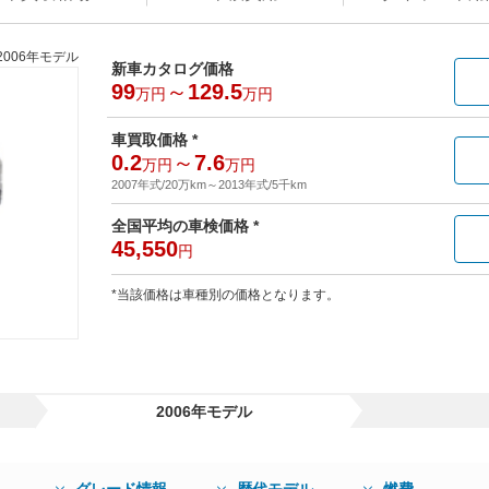
2006年モデル
新車カタログ価格
99
～
129.5
万円
万円
車買取価格 *
0.2
～
7.6
万円
万円
2007年式/20万km
～
2013年式/5千km
全国平均の車検価格 *
45,550
円
*当該価格は車種別の価格となります。
2006年モデル