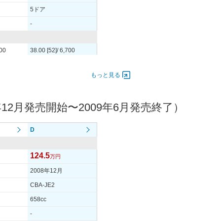
5ドア
-
700
38.00 [52]/ 6,700
61 [6.2]/ 3,800
もっと見る
-
12月発売開始〜2009年6月発売終了）
3S
155/65R13 73S
3S
155/65R13 73S
D
-
124.5
万円
-
2008年12月
-
CBA-JE2
-
658cc
16.8km/L
-
19km/L