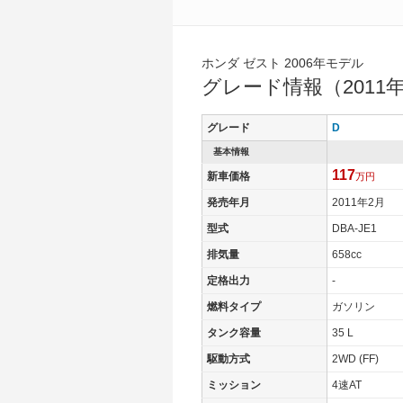
ホンダ ゼスト 2006年モデル
グレード情報（2011年
グレード
D
基本情報
117
新車価格
万円
発売年月
2011年2月
型式
DBA-JE1
排気量
658cc
定格出力
-
燃料タイプ
ガソリン
タンク容量
35 L
駆動方式
2WD (FF)
ミッション
4速AT