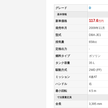
タイヤサイズ(後)
155/65R13 7
グレード
D
燃費
基本情報
WLTCモード
-
117.6
新車価格
万円
WLTCモード(市街地)
-
発売年月
2009年11月
WLTCモード(郊外)
-
型式
DBA-JE1
WLTCモード(高速道路)
-
排気量
658cc
JC08モード
-
定格出力
-
1015モード
21km/L
燃料タイプ
ガソリン
60km定地
-
タンク容量
35 L
装備詳細
装備オプション
駆動方式
2WD (FF)
ミッション
4速AT
ハンドル
右
最小回転
4.5 m
寸法重量定員
全長
3,395 mm