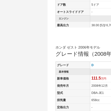
ドア数
5ドア
オートスライドドア
-
エンジン
最高出力
38.00 [52]/ 6,
最高トルク
61 [6.2]/ 3,800
過給機
-
タイヤ
ホンダ ゼスト 2006年モデル
グレード情報（2008年
タイヤサイズ(前)
155/65R13 7
タイヤサイズ(後)
155/65R13 7
グレード
D
燃費
基本情報
WLTCモード
-
111.5
新車価格
万円
WLTCモード(市街地)
-
発売年月
2008年12月
WLTCモード(郊外)
-
型式
DBA-JE1
WLTCモード(高速道路)
-
排気量
658cc
JC08モード
18.6km/L
定格出力
-
1015モード
21km/L