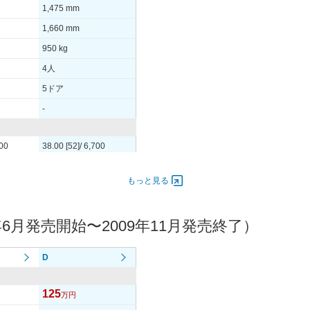
1,475 mm
1,660 mm
950 kg
4人
5ドア
-
700
38.00 [52]/ 6,700
61 [6.2]/ 3,800
もっと見る
-
6月発売開始〜2009年11月発売終了）
3S
155/65R13 73S
3S
155/65R13 73S
D
-
125
万円
-