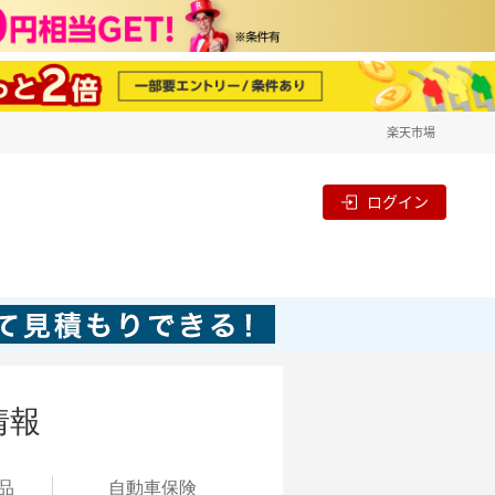
楽天市場
ログイン
情報
品
自動
車保険