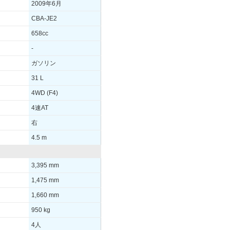
2009年6月
-
CBA-JE2
-
658cc
16.8km/L
-
19km/L
ガソリン
-
31 L
を見る
装備詳細を見る
4WD (F4)
4速AT
右
4.5 m
3,395 mm
1,475 mm
1,660 mm
950 kg
4人