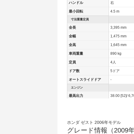
ハンドル
右
最小回転
4.5 m
寸法重量定員
全長
3,395 mm
全幅
1,475 mm
全高
1,645 mm
車両重量
890 kg
定員
4人
ドア数
5ドア
オートスライドドア
-
エンジン
最高出力
38.00 [52]/ 6,
最高トルク
61 [6.2]/ 3,800
過給機
-
タイヤ
ホンダ ゼスト 2006年モデル
グレード情報（2009年
タイヤサイズ(前)
155/65R13 7