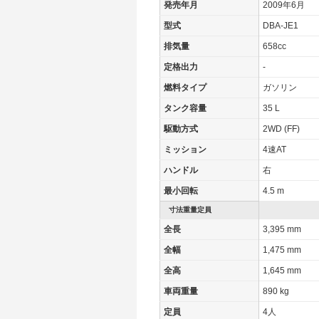
発売年月
2009年6月
WLTCモード(郊外)
-
型式
DBA-JE1
WLTCモード(高速道路)
-
排気量
658cc
JC08モード
18.6km/L
定格出力
-
1015モード
21km/L
燃料タイプ
ガソリン
60km定地
-
タンク容量
35 L
装備詳細
装備オプション
駆動方式
2WD (FF)
ミッション
4速AT
ハンドル
右
最小回転
4.5 m
寸法重量定員
全長
3,395 mm
全幅
1,475 mm
全高
1,645 mm
車両重量
890 kg
定員
4人