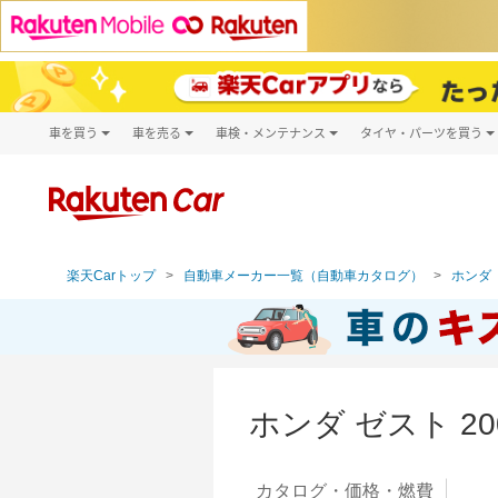
車を買う
車を売る
車検・メンテナンス
タイヤ・パーツを買う
試乗・商談
楽天Car車買取
車検予約
タイヤ・パー
キズ修理予約
新車
タイヤ交換サ
洗車・コーティング予約
メンテナンス管理
楽天Carトップ
自動車メーカー一覧（自動車カタログ）
ホンダ（
ホンダ ゼスト 
カタログ・
価格・燃費