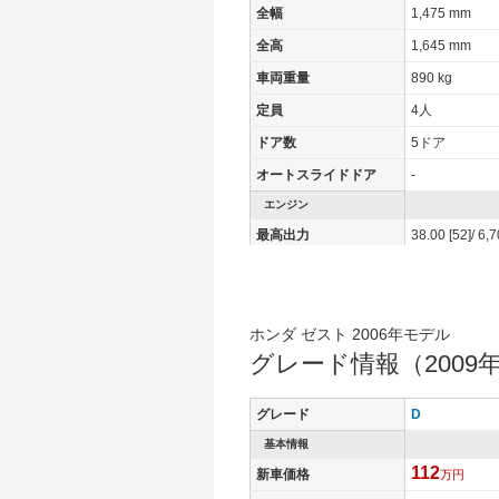
全幅
1,475 mm
全高
1,645 mm
車両重量
890 kg
定員
4人
ドア数
5ドア
オートスライドドア
-
エンジン
最高出力
38.00 [52]/ 6,
最高トルク
61 [6.2]/ 3,800
過給機
-
タイヤ
ホンダ ゼスト 2006年モデル
グレード情報（2009年
タイヤサイズ(前)
155/65R13 7
タイヤサイズ(後)
155/65R13 7
グレード
D
燃費
基本情報
WLTCモード
-
112
新車価格
万円
WLTCモード(市街地)
-