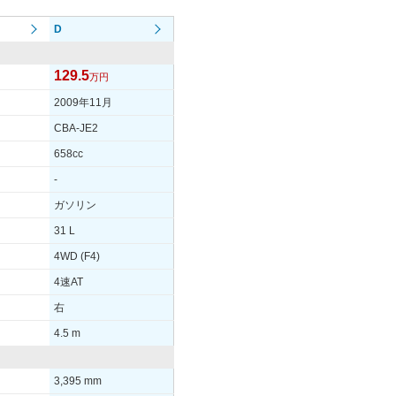
3S
155/65R13 73S
D
-
129.5
万円
-
2009年11月
-
CBA-JE2
-
658cc
-
-
19km/L
ガソリン
-
31 L
を見る
装備詳細を見る
4WD (F4)
4速AT
右
4.5 m
3,395 mm