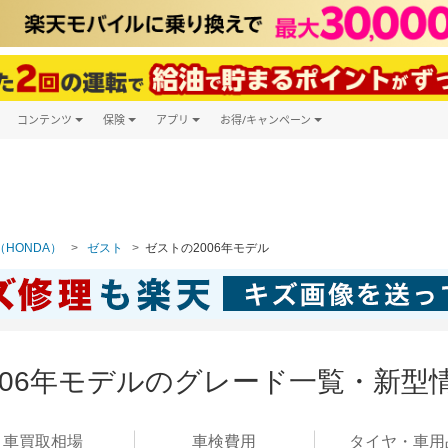
コンテンツ
保険
アプリ
お得/キャンペーン
楽天Carマガジン
キャンペーン一覧
ツ購入
自動車保険
楽天Carアプリ
自動車カタログ
ービス
楽天マイカー割
HONDA）
ゼスト
ゼストの2006年モデル
2006年モデルのグレード一覧・新型
車買取
相場
車検
費用
タイヤ・
車用