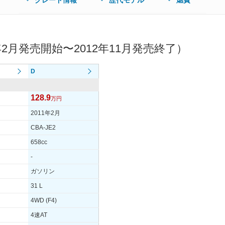
グレード情報
歴代モデル
燃費
2月発売開始〜2012年11月発売終了）
D
128.9
万円
2011年2月
CBA-JE2
658cc
-
ガソリン
31 L
4WD (F4)
4速AT