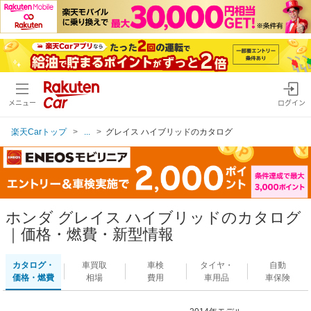
メニュー
ログイン
楽天Carトップ
...
グレイス ハイブリッドのカタログ
ホンダ グレイス ハイブリッドのカタログ
｜価格・燃費・新型情報
カタログ・
車買取
車検
タイヤ・
自動
価格・燃費
相場
費用
車用品
車保険