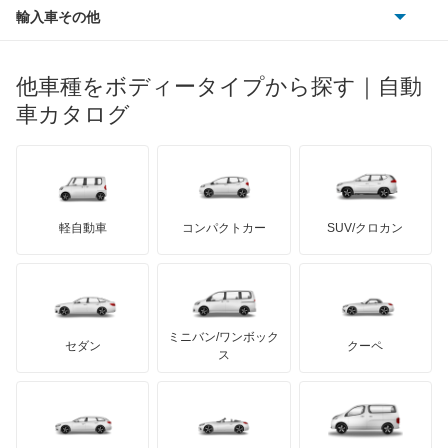
ポルシェ
ヒョンデ
ポンティアック
輸入車その他
ランドローバー
マセラティ
ブガッティ
光岡自動車
アヴァンシア
メルセデス・ベンツ
デーウ
もっと見る
マーキュリー
BYD
ロータス
ランチア
他車種をボディータイプから探す｜自動
日産ディーゼル
もっと見る
インサイト
マイバッハ
キア
リンカーン
プロトン
車カタログ
ローバー
ランボルギーニ
日野自動車
インサイト エクスクルーシブ
ブラバス
サンヨン
デロリアン
TD
ロールスロイス
デトマソ
三菱ふそう
インスパイア
ミニ
ADモータース
サリーン
ドンカーブート
ジネッタ
アバルト
軽自動車
コンパクトカー
SUV/クロカン
UDトラックス
インテグラ
アルテガ
プリムス
バーキン
もっと見る
ケータハム
イノチェンティ
レクサス
インテグラSJ
テスラ
セアト
もっと見る
カーボディーズ
もっと見る
アキュラ
エアウェイブ
ミニバン/ワンボック
ジープ
KTM
セダン
クーペ
モーガン
ス
エディックス
もっと見る
ダッジ
アルテガ
バンデンプラス
エリシオン
GMC