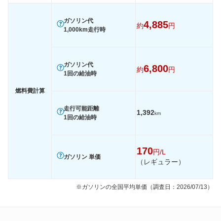
1015
-
-
-
60km定地
-
-
-
ガソリン代
4,885
約
円
1,000km走行時
装備詳細を見る
装備詳細を見る
装備
装備オプション
ガソリン代
6,800
約
円
1回の給油時
燃料費計算
走行可能距離
1,392
km
1回の給油時
170
円/L
ガソリン 単価
（レギュラー）
※ガソリンの全国平均単価（調査日：2026/07/13）