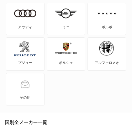
NSX ハイブリッド
レジェンド
S-MX
レジェンド ハイブリッド
アウディ
ミニ
ボルボ
S2000
もっと見る
S660
プジョー
ポルシェ
アルファロメオ
Super-ONE
WR-V
Z
その他
ZR-V
ZR-V ハイブリッド
国別全メーカー一覧