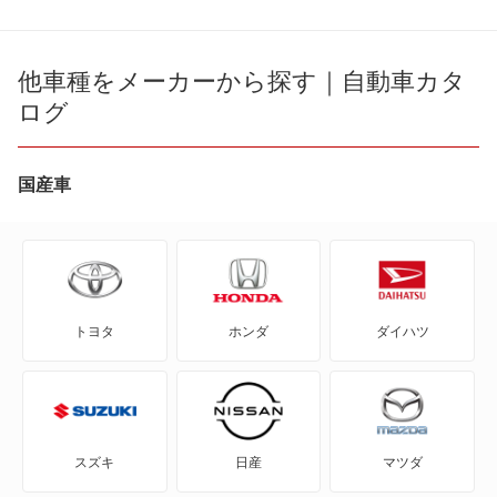
CR-V
アコード プラグイン ハイブリッド
CR-V e:FCEV
他車種をメーカーから探す｜自動車カタ
アスコット
ログ
CR-V ハイブリッド
アスコットイノーバ
CR-X
国産車
インサイト
CR-Xデルソル
インスパイア
CR-Z
インテグラ
トヨタ
ホンダ
ダイハツ
Honda e
インテグラSJ
HR-V
クラリティ PHEV
MDX
クラリティ フューエル セル
スズキ
日産
マツダ
N BOX