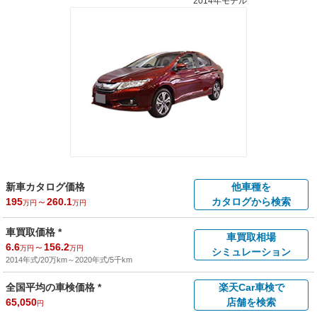
2014年モデル
新車カタログ価格
他車種を
195
～
260.1
カタログから検索
万円
万円
車買取価格 *
車買取相場
6.6
～
156.2
万円
万円
シミュレーション
2014年式/20万km
～
2020年式/5千km
全国平均の車検価格 *
楽天Car車検で
65,050
店舗を検索
円