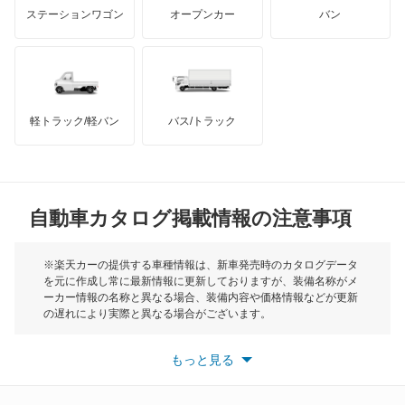
マクラーレン
もっと見る
ステーションワゴン
オープンカー
バン
エリシオン プレステージ
ハマー
オースチン
エレメント
インフィニティ
モーリス
オデッセイ
軽トラック/軽バン
バス/トラック
トライアンフ
もっと見る
オデッセイ ハイブリッド
MG
オルティア
自動車カタログ掲載情報の注意事項
ミニ
キャパ
モーク
※楽天カーの提供する車種情報は、新車発売時のカタログデータ
を元に作成し常に最新情報に更新しておりますが、装備名称がメ
クイントインテグラ
ーカー情報の名称と異なる場合、装備内容や価格情報などが更新
もっと見る
の遅れにより実際と異なる場合がございます。
クラリティ PHEV
※最新情報につきましては、各メーカーの情報をご確認くださ
い。
もっと見る
※また安全装備につきましては同名称の装備であっても動作範囲
クラリティ フューエル セル
や性能に違いがございますので、詳細情報は各メーカーの情報を
ご確認ください。