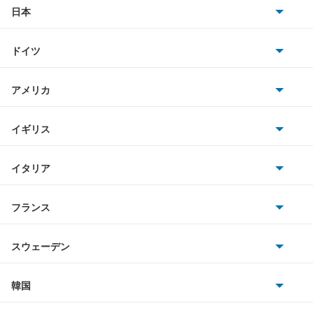
アクティトラック
日本
トヨタ
アクティバン
ドイツ
日産
アコード
AMG
アメリカ
ホンダ
アコード ハイブリッド
BMW
キャデラック
イギリス
三菱
アコード プラグイン ハイブリッド
BMWアルピナ
クライスラー
TVR
イタリア
マツダ
アコードクーペ
スマート
サターン
アストンマーティン
アルファロメオ
フランス
いすゞ
アコードツアラー
アウディ
シボレー
ジャガー
アウトビアンキ
シトロエン
スバル
アコードワゴン
スウェーデン
オペル
ビュイック
ダイムラー
フィアット
プジョー
スズキ
サーブ
アスコット
フォルクスワーゲン
韓国
フォード
ベントレー
フェラーリ
ルノー
ダイハツ
ボルボ
アスコットイノーバ