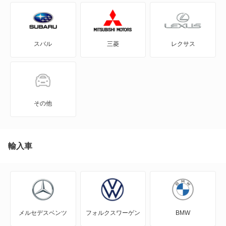
グレイス
N BOX スラッシュ
シビック
スバル
三菱
レクサス
N BOX+
シビック ハイブリッド
N-ONE
シビックフェリオ
N-ONE e:
セイバー
その他
N-VAN
トルネオ
N-VAN e:
輸入車
ドマーニ
N-WGN
ビガー
N360
フィットアリア
メルセデスベンツ
フォルクスワーゲン
BMW
NSX
ラファーガ