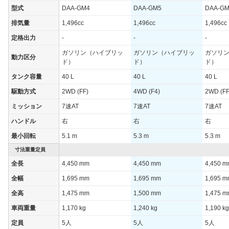
型式
DAA-GM4
DAA-GM5
DAA-G
排気量
1,496cc
1,496cc
1,496cc
定格出力
-
-
-
ガソリン（ハイブリッ
ガソリン（ハイブリッ
ガソリ
動力区分
ド）
ド）
ド）
タンク容量
40 L
40 L
40 L
駆動方式
2WD (FF)
4WD (F4)
2WD (FF
ミッション
7速AT
7速AT
7速AT
ハンドル
右
右
右
最小回転
5.1 m
5.3 m
5.3 m
寸法重量定員
全長
4,450 mm
4,450 mm
4,450 
全幅
1,695 mm
1,695 mm
1,695 
全高
1,475 mm
1,500 mm
1,475 
車両重量
1,170 kg
1,240 kg
1,190 kg
定員
5人
5人
5人