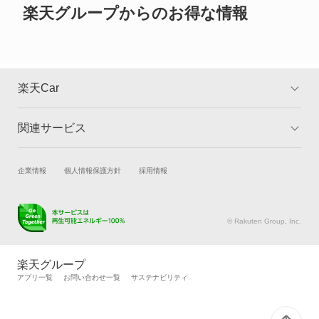
クロスロード
楽天グループからのお得な情報
グレイス
コンチェルト
楽天Car
ザッツ
関連サービス
TOP
よくある質問
シティ
キャンペーン一覧
試乗・商談
新車購入
企業情報
個人情報保護方針
採用情報
シビック
楽天Car車買取
車検予約
シビック ハイブリッド
キズ修理予約
洗車・コーティング予約
© Rakuten Group, Inc.
メンテナンス管理
タイヤ・パーツ購入
シビックシャトル
タイヤ交換サービス
楽天Car マガジン
楽天グループ
自動車カタログ
自動車保険
アプリ一覧
お問い合わせ一覧
サステナビリティ
シビックフェリオ
楽天マイカー割
シビックプロ