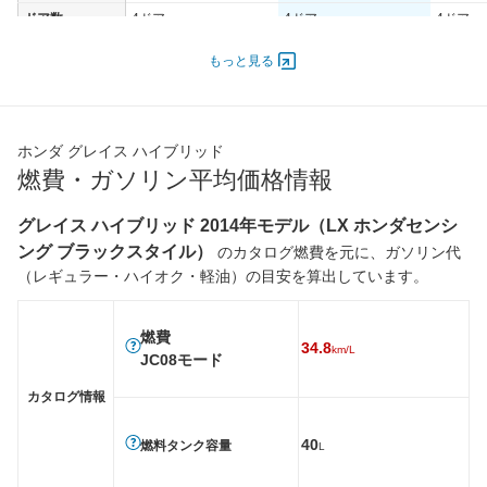
ドア数
4ドア
4ドア
4ドア
オートスライド
-
-
-
もっと見る
ドア
エンジン
最高出力
81.00 [110]/ 6,000
81.00 [110]/ 6,000
81.00 [1
ホンダ グレイス ハイブリッド
最高トルク
134 [13.7]/ 4,400
134 [13.7]/ 4,400
134 [13.
燃費・ガソリン平均価格情報
過給機
-
-
-
タイヤ
グレイス ハイブリッド 2014年モデル（LX ホンダセンシ
ング ブラックスタイル）
前輪サイズ
185/60R15 84H
185/60R15 84H
185/55R
のカタログ燃費を元に、ガソリン代
（レギュラー・ハイオク・軽油）の目安を算出しています。
後輪サイズ
185/60R15 84H
185/60R15 84H
185/55R
燃費
燃費
WLTC
-
-
-
34.8
km/L
JC08モード
WLTC/市街地
-
-
-
カタログ情報
WLTC/郊外
-
-
-
WLTC/高速道路
-
-
-
40
燃料タンク容量
L
JC08
34.8km/L
29.6km/L
32.4km/