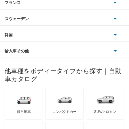
フランス
いすゞ
アコードツアラー
アウディ
シボレー
ジャガー
アウトビアンキ
シトロエン
スバル
アコードワゴン
スウェーデン
オペル
ビュイック
ダイムラー
フィアット
プジョー
スズキ
サーブ
アスコット
フォルクスワーゲン
韓国
フォード
ベントレー
フェラーリ
ルノー
ダイハツ
ボルボ
アスコットイノーバ
ポルシェ
ヒョンデ
ポンティアック
輸入車その他
ランドローバー
マセラティ
ブガッティ
光岡自動車
アヴァンシア
メルセデス・ベンツ
デーウ
もっと見る
マーキュリー
BYD
ロータス
ランチア
他車種をボディータイプから探す｜自動
日産ディーゼル
もっと見る
インサイト
マイバッハ
キア
リンカーン
プロトン
車カタログ
ローバー
ランボルギーニ
日野自動車
インサイト エクスクルーシブ
ブラバス
サンヨン
デロリアン
TD
ロールスロイス
デトマソ
三菱ふそう
インスパイア
ミニ
ADモータース
サリーン
ドンカーブート
ジネッタ
アバルト
軽自動車
コンパクトカー
SUV/クロカン
UDトラックス
インテグラ
アルテガ
プリムス
バーキン
もっと見る
ケータハム
イノチェンティ
レクサス
インテグラSJ