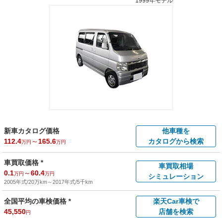
1999年モデル
新車カタログ価格
他車種を
112.4
～
165.6
カタログから検索
万円
万円
車買取価格 *
車買取相場
0.1
～
60.4
万円
万円
シミュレーション
2005年式/20万km
～
2017年式/5千km
全国平均の車検価格 *
楽天Car車検で
45,550
店舗を検索
円