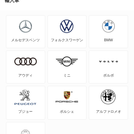
輸入車
もっと見る
N-WGN
N360
メルセデスベンツ
フォルクスワーゲン
BMW
NSX
NSX ハイブリッド
S-MX
アウディ
ミニ
ボルボ
S2000
S660
プジョー
ポルシェ
アルファロメオ
Super-ONE
WR-V