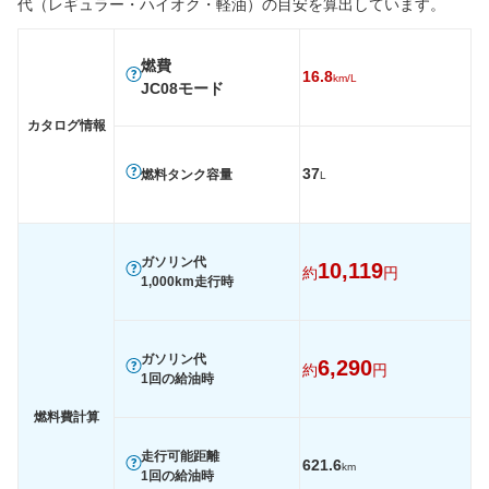
代（レギュラー・ハイオク・軽油）の目安を算出しています。
燃費
WLTC
-
-
-
燃費
16.8
km/L
WLTC/市街地
-
-
-
JC08モード
WLTC/郊外
-
-
-
カタログ情報
WLTC/高速道路
-
-
-
37
燃料タンク容量
L
JC08
16.8km/L
15km/L
16km/L
1015
-
-
-
60km定地
-
-
-
ガソリン代
10,119
約
円
1,000km走行時
装備詳細を見る
装備詳細を見る
装備
装備オプション
ガソリン代
6,290
約
円
1回の給油時
燃料費計算
走行可能距離
621.6
km
1回の給油時