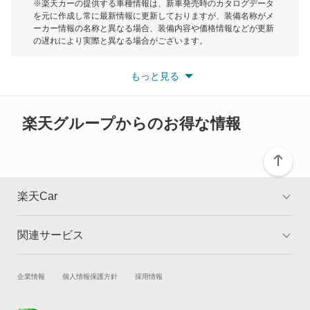
モーク
※楽天カーの提供する車種情報は、新車発売時のカタログデータ
を元に作成し常に最新情報に更新しておりますが、装備名称がメ
クイントインテグラ
ーカー情報の名称と異なる場合、装備内容や価格情報などが更新
もっと見る
の遅れにより実際と異なる場合がございます。
クラリティ PHEV
※最新情報につきましては、各メーカーの情報をご確認くださ
い。
もっと見る
※また安全装備につきましては同名称の装備であっても動作範囲
クラリティ フューエル セル
や性能に違いがございますので、詳細情報は各メーカーの情報を
ご確認ください。
クロスロード
楽天グループからのお得な情報
グレイス
グレイス ハイブリッド
楽天Car
コンチェルト
関連サービス
TOP
よくある質問
ザッツ
キャンペーン一覧
試乗・商談
新車購入
企業情報
個人情報保護方針
採用情報
シティ
楽天Car車買取
車検予約