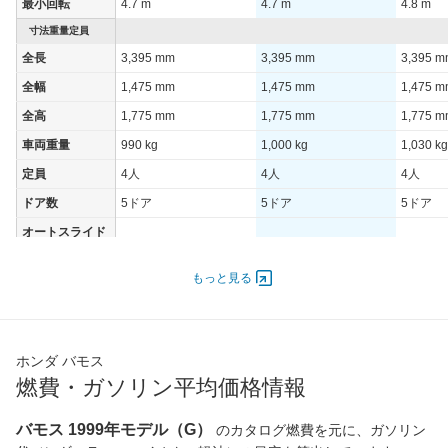
最小回転
4.7 m
4.7 m
4.8 m
寸法重量定員
全長
3,395 mm
3,395 mm
3,395 
全幅
1,475 mm
1,475 mm
1,475 
全高
1,775 mm
1,775 mm
1,775 
車両重量
990 kg
1,000 kg
1,030 kg
定員
4人
4人
4人
ドア数
5ドア
5ドア
5ドア
オートスライド
-
-
-
ドア
エンジン
もっと見る
最高出力
33.00 [45]/ 5,500
33.00 [45]/ 5,500
33.00 [4
最高トルク
59 [6]/ 5,000
59 [6]/ 5,000
59 [6]/ 5
ホンダ バモス
過給機
-
-
-
燃費・ガソリン平均価格情報
タイヤ
前輪サイズ
155/70R13 75S
155/70R13 75S
155/70R
バモス 1999年モデル（G）
のカタログ燃費を元に、ガソリン
後輪サイズ
155/70R13 75S
155/70R13 75S
155/70R