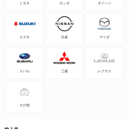
トヨタ
ホンダ
ダイハツ
Honda e
ザッツ
HR-V
ゼスト
MDX
ゼストスパーク
スズキ
日産
マツダ
N BOX
ゼストスポーツ
N BOX スラッシュ
トゥデイ
スバル
三菱
レクサス
N BOX+
バモスホビオ
N-ONE
ビート
N-ONE e:
ライフ
その他
N-VAN
ライフダンク
N-VAN e: