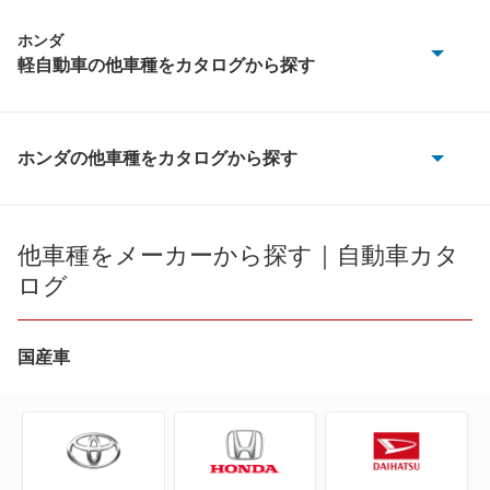
ホンダ
軽自動車の他車種をカタログから探す
N BOX
N BOX スラッシュ
ホンダの他車種をカタログから探す
CR-V
N BOX+
CR-V e:FCEV
他車種をメーカーから探す｜自動車カタ
N-ONE
ログ
CR-V ハイブリッド
N-ONE e:
CR-X
国産車
N-WGN
CR-Xデルソル
S660
CR-Z
Z