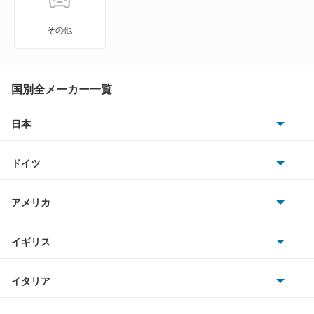
Z
その他
ZR-V
ZR-V ハイブリッド
国別全メーカー一覧
アクティトラック
日本
トヨタ
アクティバン
ドイツ
日産
アコード
AMG
アメリカ
ホンダ
アコード ハイブリッド
BMW
キャデラック
イギリス
三菱
アコード プラグイン ハイブリッド
BMWアルピナ
クライスラー
TVR
イタリア
マツダ
アコードクーペ
スマート
サターン
アストンマーティン
アルファロメオ