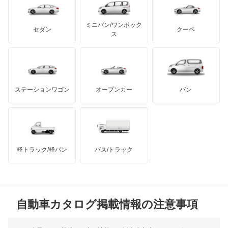
テスラ
セアト
もっと見る
カーボディーズ
もっと見る
アキュラ
エアウェイブ
ミニバン/ワンボック
ジープ
KTM
セダン
クーペ
モーガン
ス
エディックス
もっと見る
ダッジ
アルテガ
バンデンプラス
エリシオン
GMC
マクラーレン
もっと見る
ステーションワゴン
オープンカー
バン
エリシオン プレステージ
ハマー
オースチン
エレメント
インフィニティ
モーリス
オデッセイ
軽トラック/軽バン
バス/トラック
トライアンフ
もっと見る
オデッセイ ハイブリッド
MG
オルティア
自動車カタログ掲載情報の注意事項
ミニ
キャパ