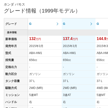
ホンダ バモス
グレード情報（1999年モデル）
グレード
G
G
G
基本情報
132
137.4
144.9
新車価格
万円
万円
発売年月
2015年3月
2015年3月
2015年
型式
ABA-HM1
ABA-HM1
ABA-HM
排気量
656cc
656cc
656cc
定格出力
-
-
-
動力区分
ガソリン
ガソリン
ガソリ
タンク容量
37 L
37 L
37 L
駆動方式
2WD (MR)
2WD (MR)
4WD (M
ミッション
5速MT
3速AT
5速MT
ハンドル
右
右
右