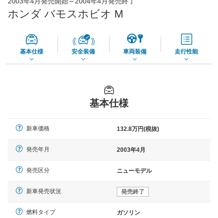
2003年4月発売開始～2004年4月発売終了
45,550
店舗を検索
円
ホンダ バモスホビオ M
*当該価格は車種別の価格となります。
基本仕様
安全装備
車両装備
走行性能
基本仕様
新車価格
132.8万円(税抜)
発売年月
2003年4月
発売区分
ニューモデル
新車発売状況
発売終了
燃料タイプ
ガソリン