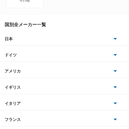
その他
ZR-V
ZR-V ハイブリッド
国別全メーカー一覧
アクティトラック
日本
トヨタ
アクティバン
ドイツ
日産
アコード
AMG
アメリカ
ホンダ
アコード ハイブリッド
BMW
キャデラック
イギリス
三菱
アコード プラグイン ハイブリッド
BMWアルピナ
クライスラー
TVR
イタリア
マツダ
アコードクーペ
スマート
サターン
アストンマーティン
アルファロメオ
フランス
いすゞ
アコードツアラー
アウディ
シボレー
ジャガー
アウトビアンキ