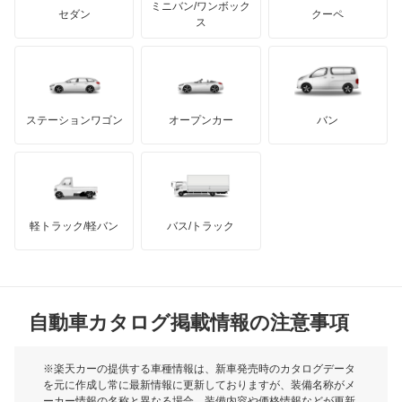
エアウェイブ
ミニバン/ワンボック
ジープ
KTM
セダン
クーペ
モーガン
ス
エディックス
もっと見る
ダッジ
アルテガ
バンデンプラス
エリシオン
GMC
マクラーレン
もっと見る
ステーションワゴン
オープンカー
バン
エリシオン プレステージ
ハマー
オースチン
エレメント
インフィニティ
モーリス
オデッセイ
軽トラック/軽バン
バス/トラック
トライアンフ
もっと見る
オデッセイ ハイブリッド
MG
オルティア
自動車カタログ掲載情報の注意事項
ミニ
キャパ
モーク
※楽天カーの提供する車種情報は、新車発売時のカタログデータ
を元に作成し常に最新情報に更新しておりますが、装備名称がメ
クイントインテグラ
ーカー情報の名称と異なる場合、装備内容や価格情報などが更新