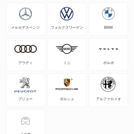
N-WGN
N360
メルセデスベンツ
フォルクスワーゲン
BMW
NSX
NSX ハイブリッド
S-MX
アウディ
ミニ
ボルボ
S2000
S660
プジョー
ポルシェ
アルファロメオ
Super-ONE
WR-V
Z