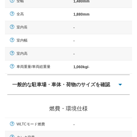
全幅
1,480mm
全高
1,880mm
室内長
-
室内幅
-
室内高
-
車両重量/車両総重量
1,060kg/-
一般的な駐車場・車体・荷物のサイズを確認
一般的に塗料などによる駐車場ライン施工の際には、1台
当たりのスペースと駐車に必要な車路幅が、幅 2,500mm
燃費・環境仕様
× 長さ 5,000mm 車路幅 5,000mmというサイズが標準値
（最低値）とされる事が多いようです。
WLTCモード燃費
-