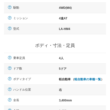
駆動
4WD(M4)
ミッション
4速AT
型式
LA-HM4
ボディ・寸法・定員
乗車定員
4人
ドア数
5ドア
ボディタイプ
軽自動車 （
軽自動車の車種一覧
）
ハンドル位置
右
全長
3,400mm