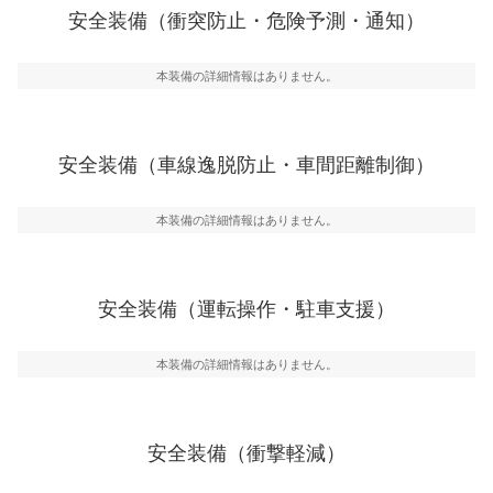
前走車や歩行者との衝突を回避するプリクラッシュブレ
安全装備（衝突防止・危険予測・通知）
一般的な荷物のサイズの目安
ーキアシスト、ABSなどが装備されています。
危険予測・通知
本装備の詳細情報はありません。
見えにくい場所に潜む危険を予測・通知するためのシス
テムなどが装備されています。
車線逸脱防止
安全装備（車線逸脱防止・車間距離制御）
車線のはみだしやふらつきを防止するためにレーンキー
プアシストなどが装備されています
本装備の詳細情報はありません。
車間距離制御
安全な車間距離を保ちながら前車を追従するアダプティ
ブ・クルーズ・コントロールなどが装備されています。
安全装備（運転操作・駐車支援）
運転・駐車支援
駐車をスムーズに行うためにインテリジェンスパーキン
グ・アシストやサイドブラインドモニターなどが装備さ
本装備の詳細情報はありません。
れています。
衝撃軽減
万が一車体が衝撃を受けたときに、運転者・同乗者を守
安全装備（衝撃軽減）
るSRSエアバッグシステム、プリテンショナーシートベ
ルトなどが装備されています。