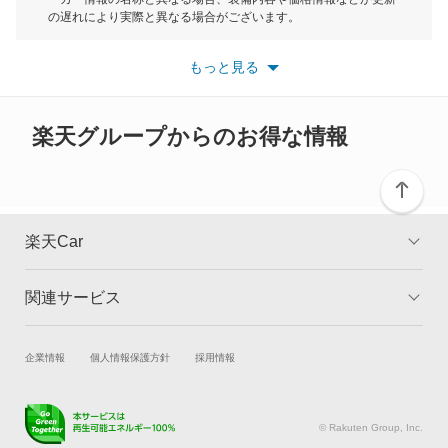
もっと見る
の遅れにより実際と異なる場合がございます。
クラリティ PHEV
※最新情報につきましては、各メーカーの情報をご確認くださ
い。
もっと見る
※また安全装備につきましては同名称の装備であっても動作範囲
クラリティ フューエル セル
や性能に違いがございますので、詳細情報は各メーカーの情報を
ご確認ください。
クロスロード
楽天グループからのお得な情報
グレイス
グレイス ハイブリッド
楽天Car
コンチェルト
関連サービス
TOP
よくある質問
ザッツ
キャンペーン一覧
試乗・商談
新車購入
企業情報
個人情報保護方針
採用情報
シティ
楽天Car車買取
車検予約
シビック
キズ修理予約
洗車・コーティング予約
© Rakuten Group, Inc.
メンテナンス管理
タイヤ・パーツ購入