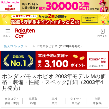
メニュー
ログイン
楽天Carトップ
...
バモスホビオ M（2003年4月発売）
ホンダ バモスホビオ 2003年モデル Mの価
格・装備・性能・スペック詳細（2003年4
月発売）
カタログ・
車買取
車検
タイヤ・
自動
価格・燃費
相場
費用
車用品
車保険