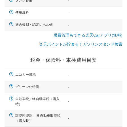
タンク容量
-
使用燃料
-
適合規制・認定レベル値
-
燃費管理もできる楽天Carアプリ(無料)
楽天ポイントが貯まる！ガソリンスタンド検索
税金・保険料・車検費用目安
エコカー減税
-
グリーン化特例
-
自動車税／軽自動車税（購入
-
時）
一般的な車体のサイズの目安
環境性能割：旧 自動車取得税
-
（購入時）