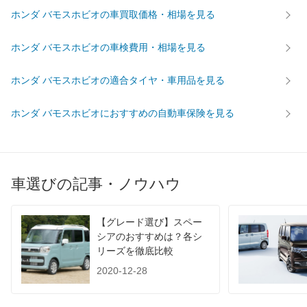
前輪サイズ
145R12-6PR LT
145R12-6PR LT
145R12
ホンダ バモスホビオの車買取価格・相場を見る
後輪サイズ
145R12-6PR LT
145R12-6PR LT
145R12
ホンダ バモスホビオの車検費用・相場を見る
燃費
WLTC
-
-
-
ホンダ バモスホビオの適合タイヤ・車用品を見る
WLTC/市街地
-
-
-
WLTC/郊外
-
-
-
ホンダ バモスホビオにおすすめの自動車保険を見る
WLTC/高速道路
-
-
-
JC08
-
-
-
1015
-
-
-
車選びの記事・ノウハウ
60km定地
-
-
-
装備詳細を見る
装備詳細を見る
装備
装備オプション
【グレード選び】スペー
シアのおすすめは？各シ
リーズを徹底比較
2020-12-28