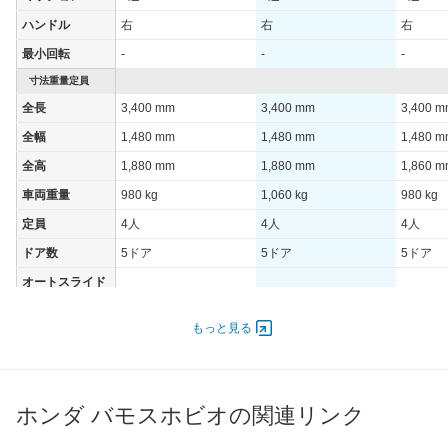
ハンドル
右
右
右
最小回転
-
-
-
寸法重量定員
全長
3,400 mm
3,400 mm
3,400 
全幅
1,480 mm
1,480 mm
1,480 
全高
1,880 mm
1,880 mm
1,860 
車両重量
980 kg
1,060 kg
980 kg
定員
4人
4人
4人
ドア数
5ドア
5ドア
5ドア
オートスライド
-
-
-
ドア
エンジン
もっと見る
最高出力
- [-]/ -
- [-]/ -
- [-]/ -
最高トルク
- [-]/ -
- [-]/ -
- [-]/ -
ホンダ バモスホビオの関連リンク
過給機
-
-
-
タイヤ