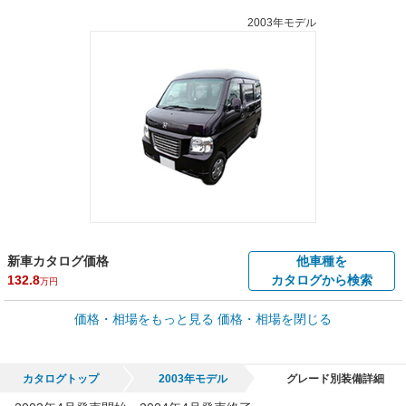
2003年モデル
新車カタログ価格
他車種を
132.8
カタログから検索
万円
車買取価格 *
価格・相場をもっと見る
価格・相場を閉じる
車買取相場
0
～
90.2
万円
万円
シミュレーション
2006年式/20万km
～
2011年式/5千km
カタログトップ
2003年モデル
グレード別装備詳細
全国平均の車検価格 *
楽天Car車検で