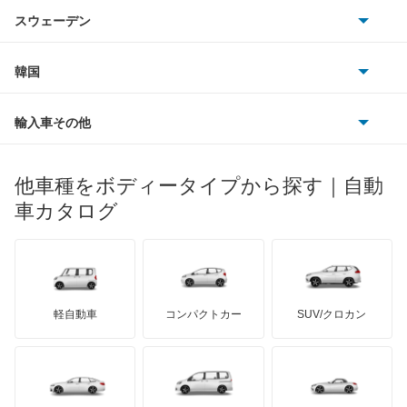
シトロエン
スバル
アコードワゴン
スウェーデン
オペル
ビュイック
ダイムラー
フィアット
プジョー
スズキ
サーブ
アスコット
フォルクスワーゲン
韓国
フォード
ベントレー
フェラーリ
ルノー
ダイハツ
ボルボ
アスコットイノーバ
ポルシェ
ヒョンデ
ポンティアック
輸入車その他
ランドローバー
マセラティ
ブガッティ
光岡自動車
アヴァンシア
メルセデス・ベンツ
デーウ
もっと見る
マーキュリー
BYD
ロータス
ランチア
他車種をボディータイプから探す｜自動
日産ディーゼル
もっと見る
インサイト
マイバッハ
キア
リンカーン
プロトン
車カタログ
ローバー
ランボルギーニ
日野自動車
インサイト エクスクルーシブ
ブラバス
サンヨン
デロリアン
TD
ロールスロイス
デトマソ
三菱ふそう
インスパイア
ミニ
ADモータース
サリーン
ドンカーブート
ジネッタ
アバルト
軽自動車
コンパクトカー
SUV/クロカン
UDトラックス
インテグラ
アルテガ
プリムス
バーキン
もっと見る
ケータハム
イノチェンティ
レクサス
インテグラSJ
テスラ
セアト
もっと見る
カーボディーズ
もっと見る
アキュラ