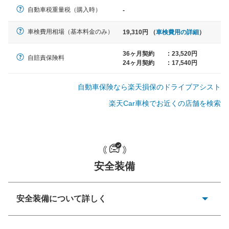
軽自動車
自動車税重量税（購入時）
-
N-BOX、ワゴンR、タント、アル
ト など
車検費用相場（基本料金のみ）
19,310円 （
車検費用の詳細
）
36ヶ月契約
:
23,520円
自賠責保険料
24ヶ月契約
:
17,540円
中型車
ノア、セレナ、プリウス、カロー
自動車保険なら楽天損保のドライブアシスト
ラ、ステップワゴン など
楽天Car車検でお近くの店舗を検索
大型車
クラウン、アルファード、フォレ
安全装備
スター、ハイエースワゴン、デリ
カD:5 など
安全装備について詳しく
衝突防止