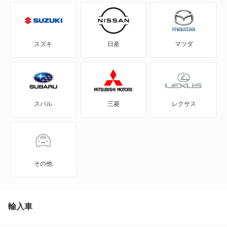
HR-V
MDX
スズキ
日産
マツダ
N BOX
N BOX スラッシュ
スバル
三菱
レクサス
N BOX+
N-ONE
N-ONE e:
その他
N-VAN
N-VAN e:
輸入車