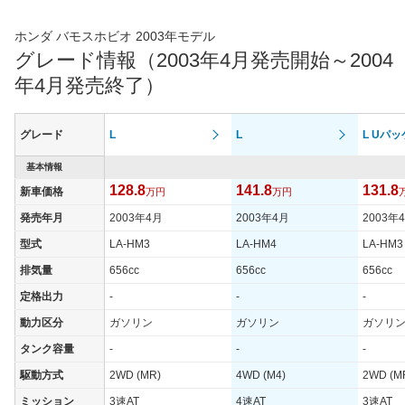
ホンダ バモスホビオ 2003年モデル
グレード情報（2003年4月発売開始～2004
年4月発売終了）
グレード
L
L
L Uパ
基本情報
128.8
141.8
131.8
新車価格
万円
万円
発売年月
2003年4月
2003年4月
2003年
型式
LA-HM3
LA-HM4
LA-HM3
排気量
656cc
656cc
656cc
定格出力
-
-
-
動力区分
ガソリン
ガソリン
ガソリ
タンク容量
-
-
-
駆動方式
2WD (MR)
4WD (M4)
2WD (M
ミッション
3速AT
4速AT
3速AT