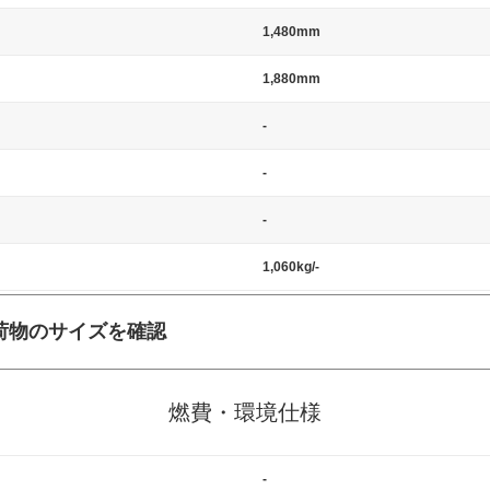
1,480mm
1,880mm
-
-
-
1,060kg/-
荷物のサイズを確認
施工の際には、1台当たりのスペースと駐車に必要な車路幅が、幅 2,500m
標準値（最低値）とされる事が多いようです。
燃費・環境仕様
-