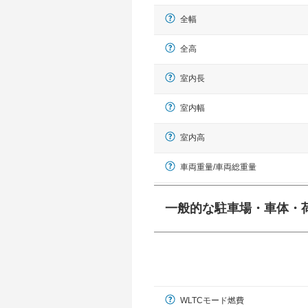
全幅
全高
室内長
室内幅
室内高
車両重量/車両総重量
一般的な駐車場・車体・
一般的に塗料などによる駐車場ライン
幅 5,000mmというサイズが
WLTCモード燃費