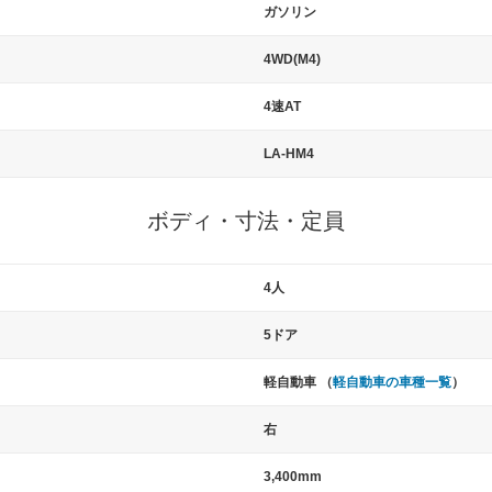
ガソリン
4WD(M4)
4速AT
LA-HM4
ボディ・寸法・定員
4人
5ドア
軽自動車 （
軽自動車の車種一覧
）
右
3,400mm