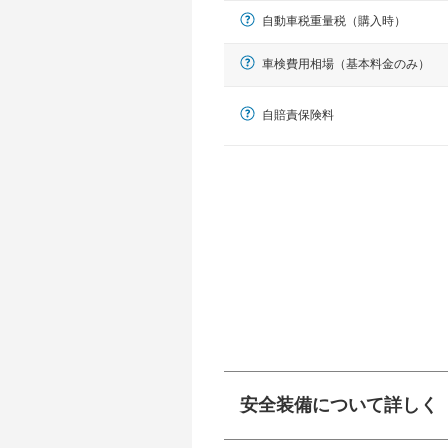
自動車税重量税（購入時）
車検費用相場（基本料金のみ）
自賠責保険料
軽自動車
N-BOX、ワゴンR、タント、アル
安全装備について詳しく