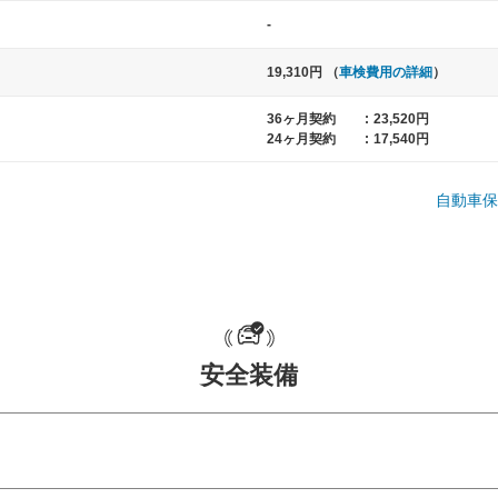
-
19,310円 （
車検費用の詳細
）
36ヶ月契約
:
23,520円
24ヶ月契約
:
17,540円
自動車保
中型車
大型車
ト など
ノア、セレナ、プリウス、カローラ、ステ
クラウン、
ップワゴン など
ハイエースワ
安全装備
一般的な荷物のサイズの目安