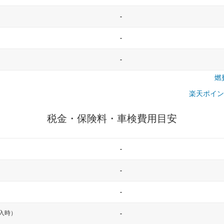
-
-
-
燃
楽天ポイン
税金・保険料・車検費用目安
-
-
-
入時）
-
一般的な車体のサイズの目安