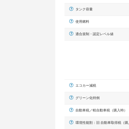
タンク容量
使用燃料
適合規制・認定レベル値
エコカー減税
グリーン化特例
自動車税／軽自動車税（購入時）
環境性能割：旧 自動車取得税（購