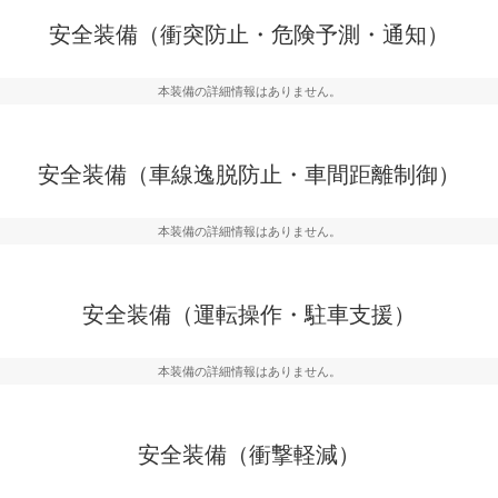
危険予測・通知
衝突を回避するプリクラッシュブレ
見えにくい場所に潜む
安全装備（衝突防止・危険予測・通知）
などが装備されています。
テムなどが装備されて
本装備の詳細情報はありません。
車間距離制御
らつきを防止するためにレーンキー
安全な車間距離を保ち
備されています
ブ・クルーズ・コント
安全装備（車線逸脱防止・車間距離制御）
衝撃軽減
本装備の詳細情報はありません。
うためにインテリジェンスパーキン
万が一車体が衝撃を受
ドブラインドモニターなどが装備さ
るSRSエアバッグシス
ルトなどが装備されて
安全装備（運転操作・駐車支援）
本装備の詳細情報はありません。
安全装備（衝撃軽減）