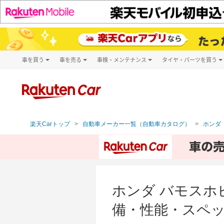
車を買う
車を売る
車検・メンテナンス
タイヤ・パーツを買う
試乗・商談
楽天Car車買取
車検予約
タイヤ・パー
キズ修理予約
新車
タイヤ交換サ
洗車・コーティング予約
メンテナンス管理
楽天Carトップ
自動車メーカー一覧（自動車カタログ）
ホンダ（
ホンダ バモスホビ
備・性能・スペッ