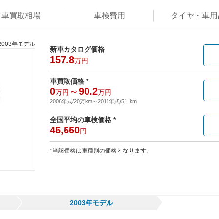
車買取
相場
車検
費用
タイヤ・
車用
2003年モデル
新車カタログ価格
157.8
万円
車買取価格 *
0
～
90.2
万円
万円
2006年式/20万km
～
2011年式/5千km
全国平均の車検価格 *
45,550
円
*当該価格は車種別の価格となります。
2003年モデル