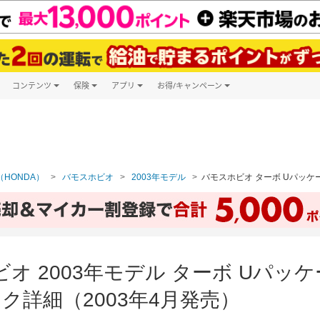
コンテンツ
保険
アプリ
お得/キャンペーン
楽天Carマガジン
キャンペーン一覧
ツ購入
自動車保険
楽天Carアプリ
自動車カタログ
ービス
楽天マイカー割
HONDA）
バモスホビオ
2003年モデル
バモスホビオ ターボ Uパッケー
オ 2003年モデル ターボ Uパッ
ク詳細（2003年4月発売）