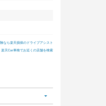
険なら楽天損保のドライブアシスト
楽天Car車検でお近くの店舗を検索
アルファード、フォレスター、
ゴン、デリカD:5 など