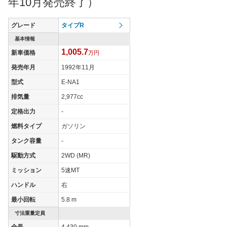
年10月発売終了）
タイヤ
タイヤサイズ
205/50ZR15
205/50ZR15
205/50
(前)
グレード
タイプR
タイヤサイズ
基本情報
225/50ZR16
225/50ZR16
225/50
(後)
1,005.7
新車価格
万円
燃費
発売年月
1992年11月
WLTCモード
-
-
-
型式
E-NA1
WLTCモード(市
-
-
-
排気量
2,977cc
街地)
定格出力
-
WLTCモード(郊
-
-
-
外)
燃料タイプ
ガソリン
WLTCモード(高
タンク容量
-
-
-
-
速道路)
駆動方式
2WD (MR)
JC08モード
-
-
-
ミッション
5速MT
1015モード
9km/L
8.2km/L
9km/L
ハンドル
右
60km定地
16km/L
15.4km/L
16km/L
最小回転
5.8 m
装備詳細を見る
装備詳細を見る
装備
装備オプション
寸法重量定員
全長
4,430 mm