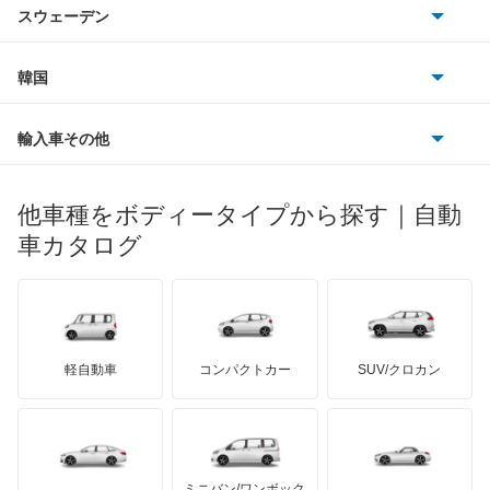
シトロエン
スバル
アスコット
スウェーデン
オペル
ビュイック
ダイムラー
フィアット
プジョー
スズキ
サーブ
アスコットイノーバ
フォルクスワーゲン
韓国
フォード
ベントレー
フェラーリ
ルノー
ダイハツ
ボルボ
アヴァンシア
ポルシェ
ヒョンデ
ポンティアック
輸入車その他
ランドローバー
マセラティ
ブガッティ
光岡自動車
インサイト
メルセデス・ベンツ
デーウ
もっと見る
マーキュリー
BYD
ロータス
ランチア
他車種をボディータイプから探す｜自動
日産ディーゼル
もっと見る
インサイト エクスクルーシブ
マイバッハ
キア
リンカーン
プロトン
車カタログ
ローバー
ランボルギーニ
日野自動車
インスパイア
ブラバス
サンヨン
デロリアン
TD
ロールスロイス
デトマソ
三菱ふそう
インテグラ
ミニ
ADモータース
サリーン
ドンカーブート
ジネッタ
アバルト
軽自動車
コンパクトカー
SUV/クロカン
UDトラックス
インテグラSJ
アルテガ
プリムス
バーキン
もっと見る
ケータハム
イノチェンティ
レクサス
エアウェイブ
テスラ
セアト
もっと見る
カーボディーズ
もっと見る
アキュラ
エディックス
ミニバン/ワンボック