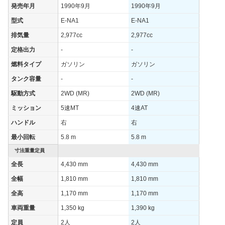
燃費
発売年月
1990年9月
1990年9月
WLTCモード
-
型式
E-NA1
E-NA1
WLTCモード(市
-
排気量
2,977cc
2,977cc
街地)
定格出力
-
-
WLTCモード(郊
-
外)
燃料タイプ
ガソリン
ガソリン
WLTCモード(高
タンク容量
-
-
-
速道路)
駆動方式
2WD (MR)
2WD (MR)
JC08モード
-
ミッション
5速MT
4速AT
1015モード
9.2km/L
ハンドル
右
右
60km定地
-
最小回転
5.8 m
5.8 m
装備詳細を見る
装備オプション
寸法重量定員
全長
4,430 mm
4,430 mm
全幅
1,810 mm
1,810 mm
全高
1,170 mm
1,170 mm
車両重量
1,350 kg
1,390 kg
定員
2人
2人