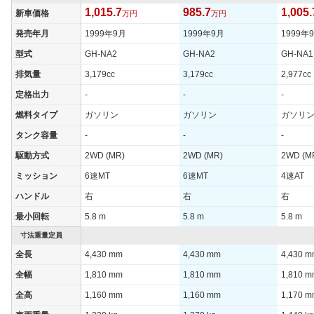
255/40R17 94Y
245/40ZR17
245/40
(後)
1,015.7
985.7
1,005.
新車価格
万円
万円
燃費
発売年月
1999年9月
1999年9月
1999年
WLTCモード
-
-
-
型式
GH-NA2
GH-NA2
GH-NA1
WLTCモード(市
-
-
-
排気量
3,179cc
3,179cc
2,977cc
街地)
定格出力
-
-
-
WLTCモード(郊
-
-
-
外)
燃料タイプ
ガソリン
ガソリン
ガソリ
WLTCモード(高
タンク容量
-
-
-
-
-
-
速道路)
駆動方式
2WD (MR)
2WD (MR)
2WD (M
JC08モード
-
-
-
ミッション
6速MT
6速MT
4速AT
1015モード
9km/L
8.4km/L
9km/L
ハンドル
右
右
右
60km定地
16.7km/L
15.4km/L
16.7km/
最小回転
5.8 m
5.8 m
5.8 m
装備詳細を見る
装備詳細を見る
装備
装備オプション
寸法重量定員
全長
4,430 mm
4,430 mm
4,430 
全幅
1,810 mm
1,810 mm
1,810 
全高
1,160 mm
1,160 mm
1,170 