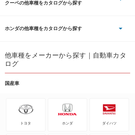
クーペの他車種をカタログから探す
CR-Xデルソル
CR-Z
ホンダの他車種をカタログから探す
CR-V
NSX ハイブリッド
CR-V e:FCEV
他車種をメーカーから探す｜自動車カタ
アコードクーペ
ログ
CR-V ハイブリッド
インテグラ
CR-X
国産車
シビック
CR-Xデルソル
プレリュード
CR-Z
レジェンド
トヨタ
ホンダ
ダイハツ
Honda e
もっと見る