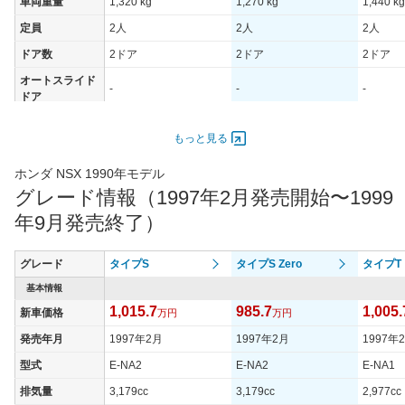
車両重量
1,320 kg
1,270 kg
1,440 kg
定員
2人
2人
2人
ドア数
2ドア
2ドア
2ドア
オートスライド
-
-
-
ドア
エンジン
もっと見る
最高出力
206.00 [280]/ 7,300
206.00 [280]/ 7,300
195.00 [
最高トルク
304 [31]/ 5,300
304 [31]/ 5,300
294 [30]
ホンダ NSX 1990年モデル
グレード情報（1997年2月発売開始〜1999
過給機
-
-
-
年9月発売終了）
タイヤ
タイヤサイズ
215/45ZR16
215/45ZR16
215/45
(前)
グレード
タイプS
タイプS Zero
タイプT
タイヤサイズ
基本情報
245/40ZR17
245/40ZR17
245/40
(後)
1,015.7
985.7
1,005.
新車価格
万円
万円
燃費
発売年月
1997年2月
1997年2月
1997年
WLTCモード
-
-
-
型式
E-NA2
E-NA2
E-NA1
WLTCモード(市
-
-
-
排気量
3,179cc
3,179cc
2,977cc
街地)