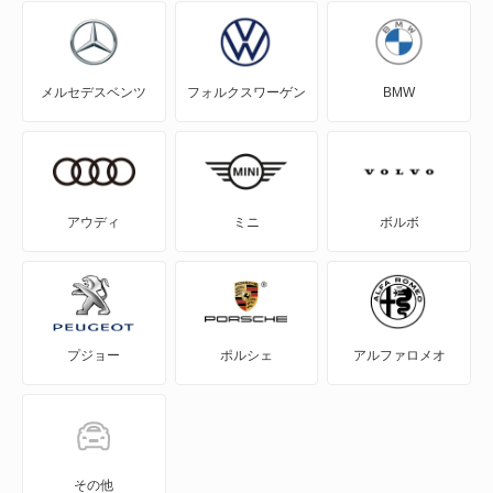
N360
メルセデスベンツ
フォルクスワーゲン
BMW
NSX ハイブリッド
S-MX
S2000
アウディ
ミニ
ボルボ
S660
Super-ONE
プジョー
ポルシェ
アルファロメオ
WR-V
Z
ZR-V
その他