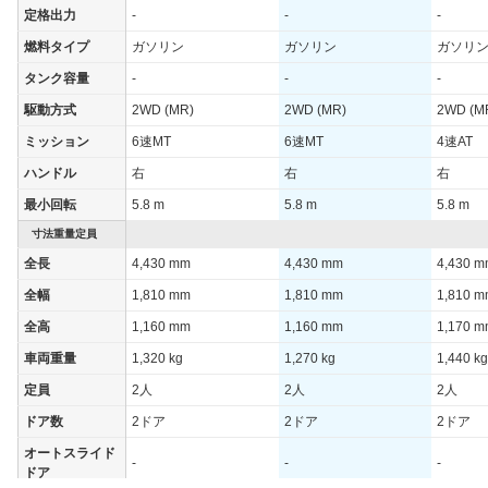
定格出力
-
-
-
WLTCモード(郊
-
-
-
外)
燃料タイプ
ガソリン
ガソリン
ガソリ
WLTCモード(高
タンク容量
-
-
-
-
-
-
速道路)
駆動方式
2WD (MR)
2WD (MR)
2WD (M
JC08モード
-
-
-
ミッション
6速MT
6速MT
4速AT
1015モード
9km/L
9km/L
8.4km/L
ハンドル
右
右
右
60km定地
16.7km/L
16.7km/L
15.4km/
最小回転
5.8 m
5.8 m
5.8 m
装備詳細を見る
装備詳細を見る
装備
装備オプション
寸法重量定員
全長
4,430 mm
4,430 mm
4,430 
全幅
1,810 mm
1,810 mm
1,810 
全高
1,160 mm
1,160 mm
1,170 
車両重量
1,320 kg
1,270 kg
1,440 kg
定員
2人
2人
2人
ドア数
2ドア
2ドア
2ドア
オートスライド
-
-
-
ドア