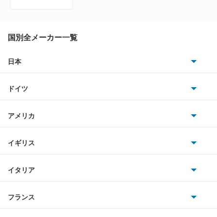
ZR-V ハイブリッド
アクティトラック
国別全メーカー一覧
アクティバン
日本
トヨタ
アコード
ドイツ
日産
アコード ハイブリッド
AMG
アメリカ
ホンダ
アコード プラグイン ハイブリッド
BMW
キャデラック
イギリス
三菱
アコードクーペ
BMWアルピナ
クライスラー
TVR
イタリア
マツダ
アコードツアラー
スマート
サターン
アストンマーティン
アルファロメオ
フランス
いすゞ
アコードワゴン
アウディ
シボレー
ジャガー
アウトビアンキ