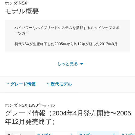
ホンダ NSX
*当該価格は車種別の価格となります。
モデル概要
ハイパワーなハイブリッドシステムを搭載するミッドシップスポ
ーツカー
初代NSXが生産終了した2005年から約12年が経った2017年8月
に２代目となるホンダNSXが発表され、2017年2月よりデリバリ
ーが開始された。新型NSXはアメリカのオハイオ州にあるNSX専
用工場で製造され、輸入されるバイリンガルモデルだ。ボディサ
もっと見る
イズは全長4490mm×全幅1940mm×全高1215mmでＤセグメント
に属する。ボディの骨格には高剛性のアルミ素材を中心に複数素
材を使用したスペースフレームを開発。自動車で初となる技術を
採用し、軽量かつ高い剛性そして衝突安全性を実現している。エ
グレード情報
歴代モデル
クステリアデザインは安定性を高めるダウンフォースの発生やパ
ワーユニットの冷却など、空力と冷却を高次元で両立。インテリ
アデザインは優れた前方視界を確保し、カラー液晶ディスプレイ
による高い視認性を実現したメーターや直感的なインターフェー
ホンダ NSX 1990年モデル
スによってドライバーが運転に集中できるように工夫されてい
グレード情報（2004年4月発売開始〜2005
る。搭載されるパワーユニットは3.5LV6ツインターボエンジンに
年12月発売終了）
高効率・高出力の3モーターハイブリッドシステム「スポーツハ
イブリッド SH-AWD」をミッドに搭載。２つのモーターをフロン
ト左右に独立して配置するため、トルクベクタリングが可能だ。