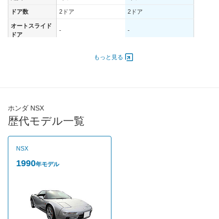
ドア数
2ドア
2ドア
オートスライド
-
-
ドア
エンジン
もっと見る
最高出力
206.00 [280]/ 7,300
195.00 [265]/ 6,800
最高トルク
294 [30]/ 5,400
294 [30]/ 5,400
過給機
-
-
タイヤ
ホンダ NSX
タイヤサイズ
歴代モデル一覧
205/50ZR15
205/50ZR15
(前)
タイヤサイズ
225/50ZR16
225/50ZR16
(後)
NSX
燃費
1990
年モデル
WLTCモード
-
-
WLTCモード(市
-
-
街地)
WLTCモード(郊
-
-