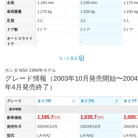
全高
1,160 mm
1,160 mm
1,170 
車両重量
1,270 kg
1,320 kg
1,430 kg
定員
2人
2人
2人
ドア数
2ドア
2ドア
2ドア
オートスライド
-
-
-
ドア
エンジン
もっと見る
最高出力
206.00 [280]/ 7,300
206.00 [280]/ 7,300
195.00 [
最高トルク
304 [31]/ 5,300
304 [31]/ 5,300
294 [30]
ホンダ NSX 1990年モデル
グレード情報（2003年10月発売開始〜2004
過給機
-
-
-
年4月発売終了）
タイヤ
タイヤサイズ
215/40R17 83Y
215/40R17 83Y
215/40R
(前)
グレード
タイプR
タイプS
タイプT
タイヤサイズ
基本情報
255/40R17 94Y
255/40R17 94Y
255/40R
(後)
1,195.7
1,035.7
1,005.
新車価格
万円
万円
燃費
発売年月
2003年10月
2003年10月
2003年
WLTCモード
-
-
-
型式
LA-NA2
LA-NA2
LA-NA1