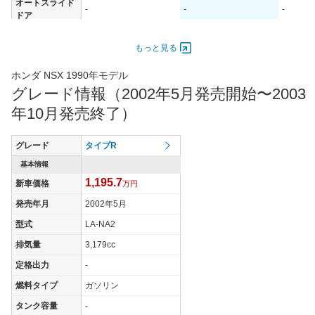
オートスライド
-
-
-
ドア
エンジン
もっと見る
最高出力
206.00 [280]/ 7,300
206.00 [280]/ 7,300
195.00 [
最高トルク
304 [31]/ 5,300
304 [31]/ 5,300
294 [30]
ホンダ NSX 1990年モデル
グレード情報（2002年5月発売開始〜2003
過給機
-
-
-
年10月発売終了）
タイヤ
タイヤサイズ
215/40R17 83Y
215/40R17 83Y
215/40R
(前)
グレード
タイプR
タイヤサイズ
基本情報
255/40R17 94Y
255/40R17 94Y
255/40R
(後)
1,195.7
新車価格
万円
燃費
発売年月
2002年5月
WLTCモード
-
-
-
型式
LA-NA2
WLTCモード(市
-
-
-
排気量
3,179cc
街地)
定格出力
-
WLTCモード(郊
-
-
-
外)
燃料タイプ
ガソリン
WLTCモード(高
タンク容量
-
-
-
-
速道路)