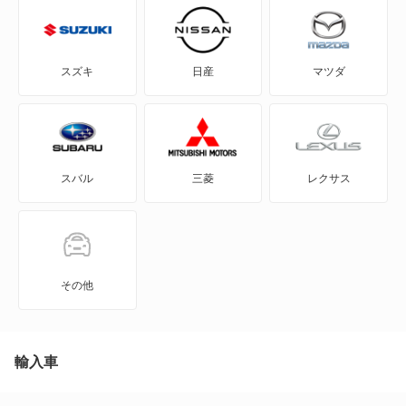
HR-V
MDX
スズキ
日産
マツダ
N BOX
N BOX スラッシュ
スバル
三菱
レクサス
N BOX+
N-ONE
N-ONE e:
その他
N-VAN
N-VAN e:
輸入車
N-WGN