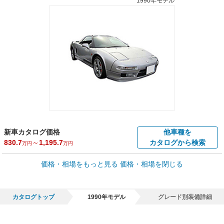
1990年モデル
新車カタログ価格
他車種を
830.7
～
1,195.7
カタログから検索
万円
万円
車買取価格 *
価格・相場をもっと見る
価格・相場を閉じる
車買取相場
63.6
～
3,915.4
万円
万円
シミュレーション
1995年式/20万km
～
1993年式/5千km
カタログトップ
1990年モデル
グレード別装備詳細
全国平均の車検価格 *
楽天Car車検で
65,050
店舗を検索
円