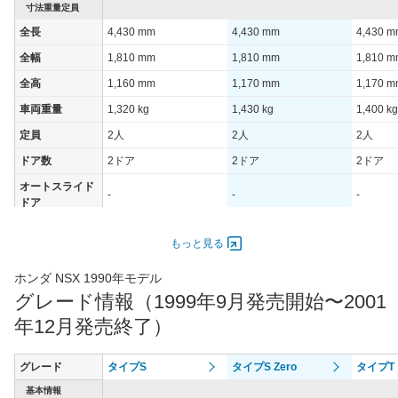
装備詳細を見る
装備オプション
寸法重量定員
全長
4,430 mm
4,430 mm
4,430 
全幅
1,810 mm
1,810 mm
1,810 
全高
1,160 mm
1,170 mm
1,170 
車両重量
1,320 kg
1,430 kg
1,400 kg
定員
2人
2人
2人
ドア数
2ドア
2ドア
2ドア
オートスライド
-
-
-
ドア
エンジン
もっと見る
最高出力
206.00 [280]/ 7,300
195.00 [265]/ 6,800
206.00 [
最高トルク
304 [31]/ 5,300
294 [30]/ 5,400
304 [31]
ホンダ NSX 1990年モデル
グレード情報（1999年9月発売開始〜2001
過給機
-
-
-
年12月発売終了）
タイヤ
タイヤサイズ
215/40R17 83Y
215/45ZR16
215/45
(前)
グレード
タイプS
タイプS Zero
タイプT
タイヤサイズ
基本情報