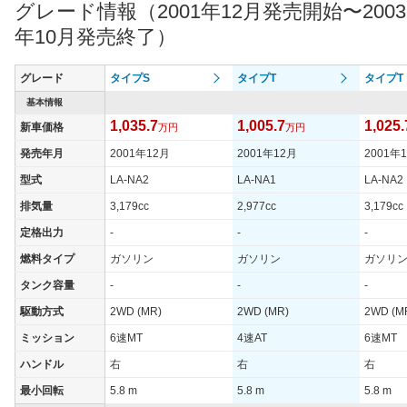
グレード情報（2001年12月発売開始〜2003
過給機
-
年10月発売終了）
タイヤ
タイヤサイズ
215/40R17 83Y
(前)
グレード
タイプS
タイプT
タイプT
タイヤサイズ
基本情報
255/40R17 94Y
(後)
1,035.7
1,005.7
1,025.
新車価格
万円
万円
燃費
発売年月
2001年12月
2001年12月
2001年
WLTCモード
-
型式
LA-NA2
LA-NA1
LA-NA2
WLTCモード(市
-
排気量
3,179cc
2,977cc
3,179cc
街地)
定格出力
-
-
-
WLTCモード(郊
-
外)
燃料タイプ
ガソリン
ガソリン
ガソリ
WLTCモード(高
タンク容量
-
-
-
-
速道路)
駆動方式
2WD (MR)
2WD (MR)
2WD (M
JC08モード
-
ミッション
6速MT
4速AT
6速MT
1015モード
8.6km/L
ハンドル
右
右
右
60km定地
-
最小回転
5.8 m
5.8 m
5.8 m