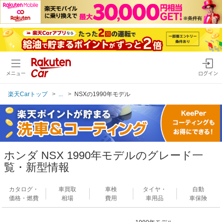
メニュー
ログイン
楽天Carトップ
...
NSXの1990年モデル
ホンダ NSX 1990年モデルのグレード一
覧・新型情報
カタログ・
車買取
車検
タイヤ・
自動
価格・燃費
相場
費用
車用品
車保険