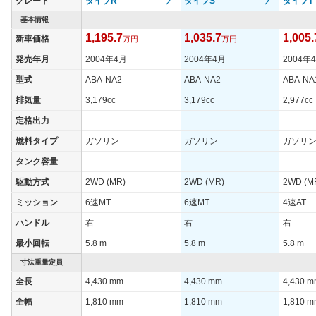
グレード
タイプR
タイプS
タイプT
組み合わされるミッションは９速デュアルクラッチトランスミッ
ションで、駆動方式はMRとなる。最高出力373kW（507ps）を
基本情報
実現しながら、JC08モード燃費は12.4km/Lと高い燃費性能を誇
1,195.7
1,035.7
1,005.
新車価格
万円
万円
る。オールアルミ製のサスペンションや大型のブレーキシステム
により、高い運動性能を実現。さらに市街地からサーキットまで
発売年月
2004年4月
2004年4月
2004年
様々な走行シーンに合わせて、エンジンやモーター、ミッション
などを制御するインテリジェントダイナミックシステムを採用し
型式
ABA-NA2
ABA-NA2
ABA-NA
ている。NSXはモノグレードで価格は2370万円。購入やメンテ
排気量
3,179cc
3,179cc
2,977cc
ナンスはメーカーが認定したNSXパフォーマンスディーラーのみ
で扱う。
定格出力
-
-
-
燃料タイプ
ガソリン
ガソリン
ガソリ
タンク容量
-
-
-
駆動方式
2WD (MR)
2WD (MR)
2WD (M
ミッション
6速MT
6速MT
4速AT
ハンドル
右
右
右
最小回転
5.8 m
5.8 m
5.8 m
寸法重量定員
全長
4,430 mm
4,430 mm
4,430 
全幅
1,810 mm
1,810 mm
1,810 