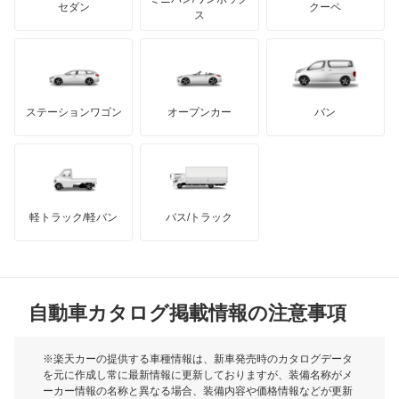
ジープ
KTM
セダン
クーペ
モーガン
ス
エリシオン
もっと見る
ダッジ
アルテガ
バンデンプラス
エリシオン プレステージ
GMC
マクラーレン
もっと見る
ステーションワゴン
オープンカー
バン
エレメント
ハマー
オースチン
オデッセイ
インフィニティ
モーリス
オデッセイ ハイブリッド
軽トラック/軽バン
バス/トラック
トライアンフ
もっと見る
オルティア
MG
キャパ
自動車カタログ掲載情報の注意事項
ミニ
クイントインテグラ
モーク
※楽天カーの提供する車種情報は、新車発売時のカタログデータ
を元に作成し常に最新情報に更新しておりますが、装備名称がメ
クラリティ PHEV
ーカー情報の名称と異なる場合、装備内容や価格情報などが更新