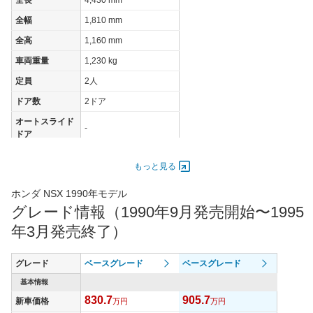
全幅
1,810 mm
全高
1,160 mm
車両重量
1,230 kg
定員
2人
ドア数
2ドア
オートスライド
-
ドア
エンジン
もっと見る
最高出力
206.00 [280]/ 7,300
最高トルク
294 [30]/ 5,400
ホンダ NSX 1990年モデル
グレード情報（1990年9月発売開始〜1995
過給機
-
年3月発売終了）
タイヤ
タイヤサイズ
205/50ZR15
(前)
グレード
ベースグレード
ベースグレード
タイヤサイズ
基本情報
225/50ZR16
(後)
830.7
905.7
新車価格
万円
万円