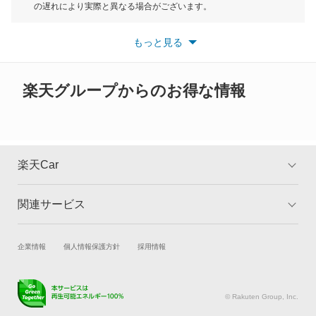
もっと見る
の遅れにより実際と異なる場合がございます。
クラリティ フューエル セル
※最新情報につきましては、各メーカーの情報をご確認くださ
い。
もっと見る
※また安全装備につきましては同名称の装備であっても動作範囲
クロスロード
や性能に違いがございますので、詳細情報は各メーカーの情報を
ご確認ください。
グレイス
楽天グループからのお得な情報
グレイス ハイブリッド
コンチェルト
楽天Car
ザッツ
関連サービス
TOP
よくある質問
シティ
キャンペーン一覧
試乗・商談
新車購入
企業情報
個人情報保護方針
採用情報
シビック
楽天Car車買取
車検予約
シビック ハイブリッド
キズ修理予約
洗車・コーティング予約
© Rakuten Group, Inc.
メンテナンス管理
タイヤ・パーツ購入