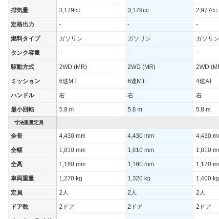
WLTCモード(市
-
-
-
排気量
3,179cc
3,179cc
2,977cc
街地)
定格出力
-
-
-
WLTCモード(郊
-
-
-
外)
燃料タイプ
ガソリン
ガソリン
ガソリ
WLTCモード(高
タンク容量
-
-
-
-
-
-
速道路)
駆動方式
2WD (MR)
2WD (MR)
2WD (M
JC08モード
-
-
-
ミッション
6速MT
6速MT
4速AT
1015モード
8.6km/L
9km/L
8.4km/L
ハンドル
右
右
右
60km定地
-
-
-
最小回転
5.8 m
5.8 m
5.8 m
装備詳細を見る
装備詳細を見る
装備
装備オプション
寸法重量定員
全長
4,430 mm
4,430 mm
4,430 
全幅
1,810 mm
1,810 mm
1,810 
全高
1,160 mm
1,160 mm
1,170 
車両重量
1,270 kg
1,320 kg
1,400 kg
定員
2人
2人
2人
ドア数
2ドア
2ドア
2ドア