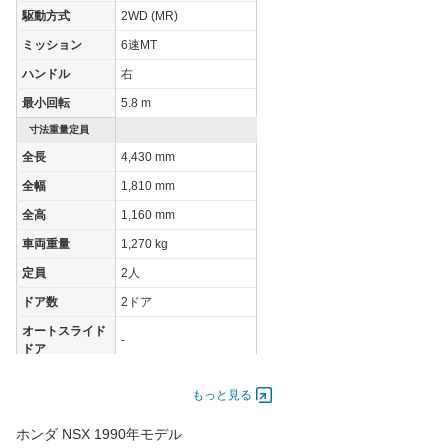
駆動方式
2WD (MR)
JC08モード
-
-
-
ミッション
6速MT
1015モード
8.6km/L
9km/L
8.4km/L
ハンドル
右
60km定地
-
-
-
最小回転
5.8 m
装備詳細を見る
装備詳細を見る
装備
装備オプション
寸法重量定員
全長
4,430 mm
全幅
1,810 mm
全高
1,160 mm
車両重量
1,270 kg
定員
2人
ドア数
2ドア
オートスライド
-
ドア
エンジン
もっと見る
最高出力
206.00 [280]/ 7,300
最高トルク
304 [31]/ 5,300
ホンダ NSX 1990年モデル