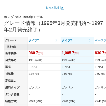
エンジン
もっと見る
最高出力
206.00 [280]/ 7,300
206.00 [280]/ 7,300
195.00 [
最高トルク
304 [31]/ 5,300
304 [31]/ 5,300
294 [30]
ホンダ NSX 1990年モデル
グレード情報（1995年3月発売開始〜1997
過給機
-
-
-
年2月発売終了）
タイヤ
タイヤサイズ
215/45ZR16
215/45ZR16
215/45
(前)
グレード
タイプT
タイプT
ベース
タイヤサイズ
基本情報
245/40ZR17
245/40ZR17
245/40
(後)
960.7
1,005.7
830.7
新車価格
万円
万円
燃費
発売年月
1995年3月
1995年3月
1995年
WLTCモード
-
-
-
型式
E-NA1
E-NA1
E-NA1
WLTCモード(市
-
-
-
排気量
2,977cc
2,977cc
2,977cc
街地)
定格出力
-
-
-
WLTCモード(郊
-
-
-
外)
燃料タイプ
ガソリン
ガソリン
ガソリ
WLTCモード(高
タンク容量
-
-
-
-
-
-
速道路)
駆動方式
2WD (MR)
2WD (MR)
2WD (M
JC08モード
-
-
-