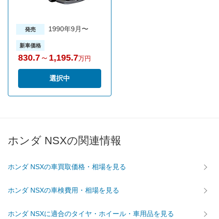
外)
WLTCモード(高
-
-
速道路)
1990年9月〜
発売
JC08モード
-
-
新車価格
1015モード
8.3km/L
7.1km/L
830.7
～
1,195.7
万円
60km定地
-
-
選択中
装備詳細を見る
装備詳細を見る
装備オプション
ホンダ NSXの関連情報
ホンダ NSXの車買取価格・相場を見る
ホンダ NSXの車検費用・相場を見る
ホンダ NSXに適合のタイヤ・ホイール・車用品を見る