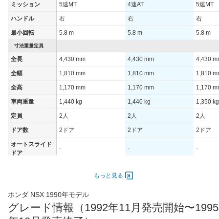
ミッション
5速MT
4速AT
5速MT
1015モード
9km/L
9km/L
8.4km/L
ハンドル
右
右
右
60km定地
16.7km/L
16.7km/L
15.4km/
最小回転
5.8 m
5.8 m
5.8 m
装備詳細を見る
装備詳細を見る
装備
装備オプション
寸法重量定員
全長
4,430 mm
4,430 mm
4,430 
全幅
1,810 mm
1,810 mm
1,810 
全高
1,170 mm
1,170 mm
1,170 
車両重量
1,440 kg
1,440 kg
1,350 kg
定員
2人
2人
2人
ドア数
2ドア
2ドア
2ドア
オートスライド
-
-
-
ドア
エンジン
もっと見る
最高出力
206.00 [280]/ 7,300
195.00 [265]/ 6,800
206.00 [
最高トルク
294 [30]/ 5,400
294 [30]/ 5,400
294 [30]
ホンダ NSX 1990年モデル
グレード情報（1992年11月発売開始〜1995
過給機
-
-
-