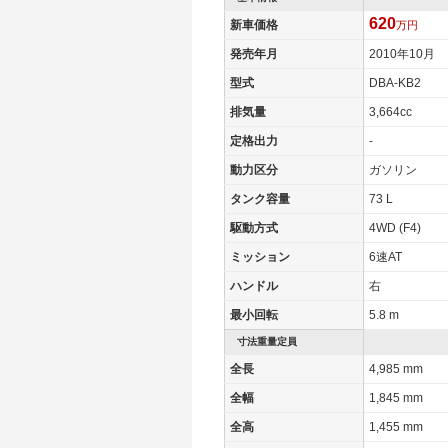
620
新車価格
万円
発売年月
2010年10月
型式
DBA-KB2
排気量
3,664cc
定格出力
-
動力区分
ガソリン
タンク容量
73 L
駆動方式
4WD (F4)
ミッション
6速AT
ハンドル
右
最小回転
5.8 m
寸法重量定員
全長
4,985 mm
全幅
1,845 mm
全高
1,455 mm