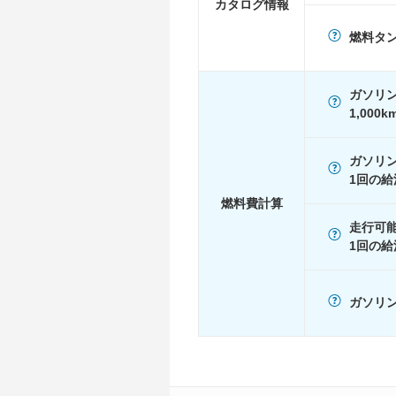
カタログ情報
JC08
8.7km/L
燃料タ
1015
8.7km/L
60km定地
-
ガソリ
装備詳細
装備オプション
1,000
ガソリ
1回の給
燃料費計算
走行可
1回の給
ガソリン