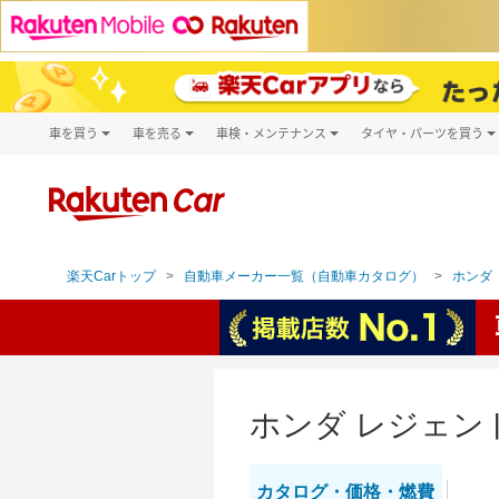
車を買う
車を売る
車検・メンテナンス
タイヤ・パーツを買う
試乗・商談
楽天Car車買取
車検予約
タイヤ・パー
キズ修理予約
新車
タイヤ交換サ
洗車・コーティング予約
メンテナンス管理
楽天Carトップ
自動車メーカー一覧（自動車カタログ）
ホンダ（
ホンダ レジェン
カタログ・
価格・燃費