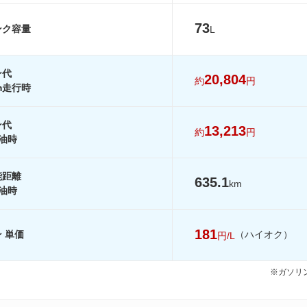
-
-
-
73
ンク容量
8.5km/L
8.5km/L
8.6km/L
L
-
-
-
ン代
を見る
装備詳細を見る
装備詳細を見る
装備詳細を見
20,804
約
円
km走行時
ン代
13,213
約
円
油時
能距離
635.1
km
油時
181
 単価
（ハイオク）
円/L
※ガソリン