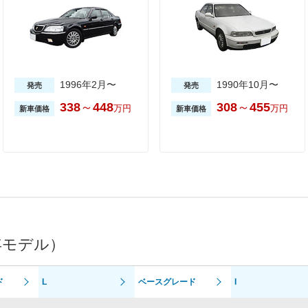
1996年2月〜
1990年10月〜
発売
発売
338
～
448
308
～
455
万円
万円
新車価格
新車価格
年モデル）
ド
L
ベースグレード
I