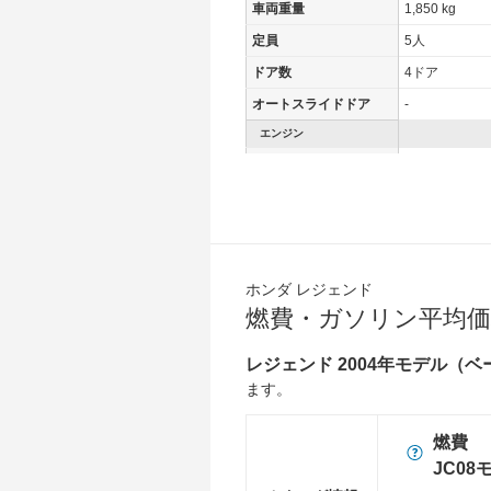
車両重量
1,850 kg
定員
5人
ドア数
4ドア
オートスライドドア
-
エンジン
最高出力
227.00 [309]/ 
最高トルク
370 [37.7]/ 5,
過給機
-
タイヤ
前輪サイズ
245/45R18 9
ホンダ レジェンド
燃費・ガソリン平均価
後輪サイズ
245/45R18 9
燃費
レジェンド 2004年モデル（
WLTC
-
ます。
WLTC/市街地
-
燃費
WLTC/郊外
-
JC08
WLTC/高速道路
-