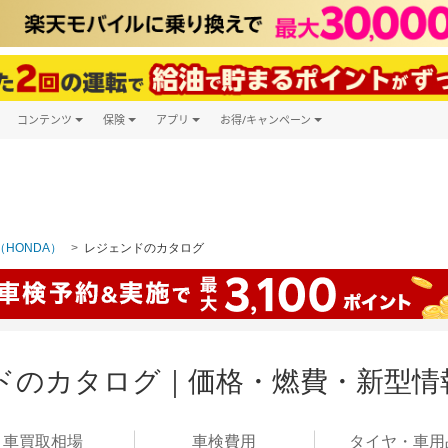
コンテンツ
保険
アプリ
お得/キャンペーン
楽天Carマガジン
キャンペーン一覧
ツ購入
自動車保険
楽天Carアプリ
自動車カタログ
ービス
楽天マイカー割
HONDA）
レジェンドのカタログ
ドのカタログ｜価格・燃費・新型情
車買取
相場
車検
費用
タイヤ・
車用