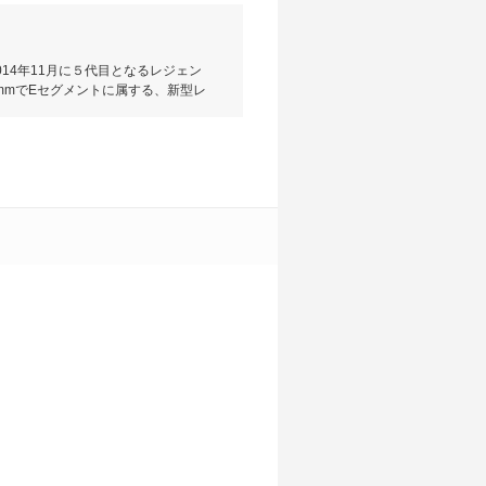
14年11月に５代目となるレジェン
0mmでEセグメントに属する、新型レ
このハイブリッドシステムは、エンジン
方式で走行できる。さらに２つのモ
ライブ、そしてエンジンのみで走行す
LV6SOHC直噴i-VTECで最高
先進の運転システム「Honda
装備されている。グレードは１グレ