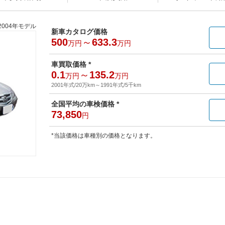
2004年モデル
新車カタログ価格
500
～
633.3
万円
万円
車買取価格 *
0.1
～
135.2
万円
万円
2001年式/20万km
～
1991年式/5千km
全国平均の車検価格 *
73,850
円
*当該価格は車種別の価格となります。