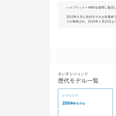
ハイブリッド＋4WDを採用し復活
2012年６月に先代モデルが生産
ドが発表され、2015年１月22日よ
ジェンドの特徴は画期的な３モーター
と前部に１つ、後部に２つ、計３つ
ーターのみで走行するEVドライブ
るエンジンドライブの３つの走行モー
出力は231kW（314ps）を発生。
SENSING」を採用し、世界初
ードのみで680万円となっている。
ホンダ レジェンド
歴代モデル一覧
レジェンド
2004
年モデル