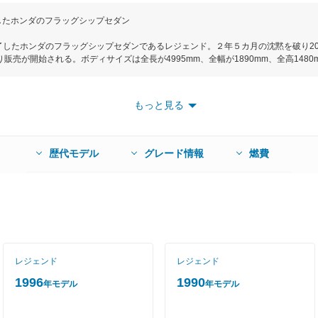
したホンダのフラッグシップセダン
終了したホンダのフラッグシップセダンであるレジェンド。２年５カ月の沈黙を破り20
り販売が開始される。ボディサイズは全長が4995mm、全幅が1890mm、全高148
ハイブリッドシステム「SPORT HYBRID SH-AWD」を採用していること。
のモーターを最適に制御することで、前輪駆動、後輪駆動、四輪駆動の３つの駆動
、エンジンによる前輪駆動と車体後部の２つのモーターで走行するハイブリッドド
もっと見る
ドから最適な駆動方式と走行モードを自動的に選択してくれる。搭載するエンジンは3.5
ミッションは7速DCTが組み合わさ、JC08モード燃費は16.8km/Lを実現している。
の歩行者事故低減ステアリングをはじめ、事故を未然に防ぐ様々な運転支援システムが
歴代モデル
グレード情報
燃費
レジェンド
レジェンド
1996
1990
年モデル
年モデル