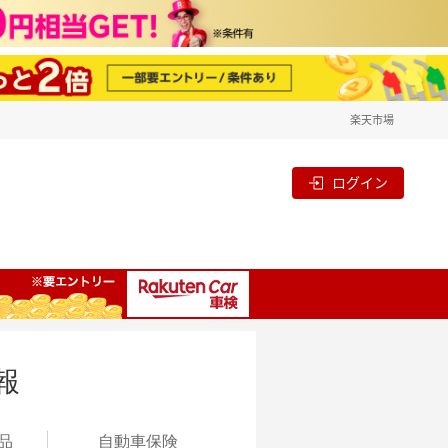
楽天市場
ログイン
報
品
自動
車保険