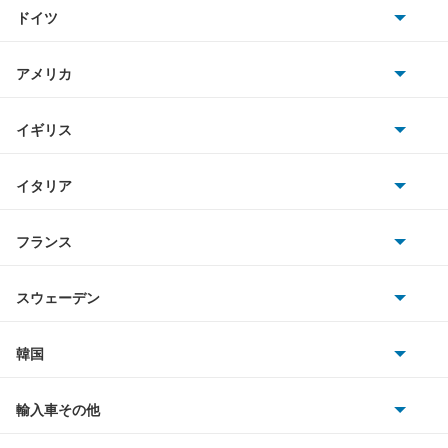
トヨタ
アクティバン
ドイツ
日産
アコード
AMG
アメリカ
ホンダ
アコード ハイブリッド
BMW
キャデラック
イギリス
三菱
アコード プラグイン ハイブリッド
BMWアルピナ
クライスラー
TVR
イタリア
マツダ
アコードクーペ
スマート
サターン
アストンマーティン
アルファロメオ
フランス
いすゞ
アコードツアラー
アウディ
シボレー
ジャガー
アウトビアンキ
シトロエン
スバル
アコードワゴン
スウェーデン
オペル
ビュイック
ダイムラー
フィアット
プジョー
スズキ
サーブ
アスコット
フォルクスワーゲン
韓国
フォード
ベントレー
フェラーリ
ルノー
ダイハツ
ボルボ
アスコットイノーバ
ポルシェ
ヒョンデ
ポンティアック
輸入車その他
ランドローバー
マセラティ
ブガッティ
光岡自動車
アヴァンシア
メルセデス・ベンツ
デーウ
もっと見る