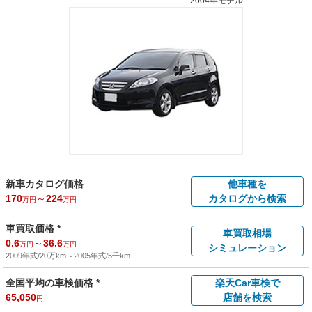
2004年モデル
新車カタログ価格
他車種を
170
～
224
カタログから検索
万円
万円
車買取価格 *
車買取相場
0.6
～
36.6
万円
万円
シミュレーション
2009年式/20万km
～
2005年式/5千km
全国平均の車検価格 *
楽天Car車検で
65,050
店舗を検索
円