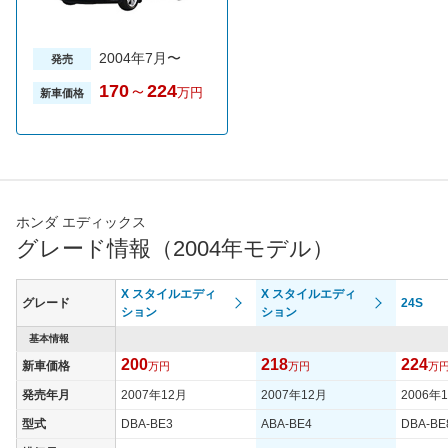
2004年7月〜
発売
170
～
224
万円
新車価格
ホンダ エディックス
グレード情報（2004年モデル）
X スタイルエディ
X スタイルエディ
グレード
24S
ション
ション
基本情報
200
218
224
新車価格
万円
万円
万
発売年月
2007年12月
2007年12月
2006年
型式
DBA-BE3
ABA-BE4
DBA-BE