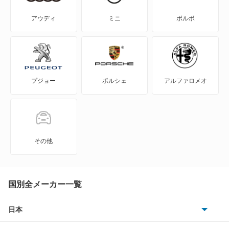
S-MX
アウディ
ミニ
ボルボ
S2000
S660
プジョー
ポルシェ
アルファロメオ
Super-ONE
WR-V
Z
その他
ZR-V
ZR-V ハイブリッド
国別全メーカー一覧
アクティトラック
日本