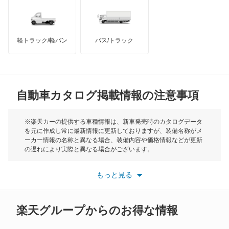
オデッセイ
インフィニティ
モーリス
オデッセイ ハイブリッド
軽トラック/軽バン
バス/トラック
トライアンフ
もっと見る
オルティア
MG
キャパ
自動車カタログ掲載情報の注意事項
ミニ
クイントインテグラ
モーク
※楽天カーの提供する車種情報は、新車発売時のカタログデータ
を元に作成し常に最新情報に更新しておりますが、装備名称がメ
クラリティ PHEV
ーカー情報の名称と異なる場合、装備内容や価格情報などが更新
もっと見る
の遅れにより実際と異なる場合がございます。
クラリティ フューエル セル
※最新情報につきましては、各メーカーの情報をご確認くださ
い。
もっと見る
※また安全装備につきましては同名称の装備であっても動作範囲
クロスロード
や性能に違いがございますので、詳細情報は各メーカーの情報を
ご確認ください。
グレイス
楽天グループからのお得な情報