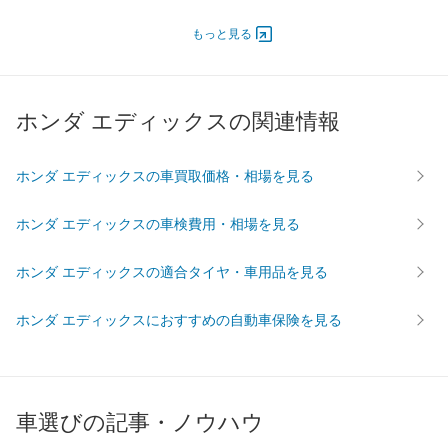
ドア
エンジン
もっと見る
最高出力
115.00 [156]/ 6,500
115.00 [156]/ 6,500
119.00 [
最高トルク
188 [19.2]/ 4,000
188 [19.2]/ 4,000
218 [22.
ホンダ エディックスの関連情報
過給機
-
-
-
タイヤ
前輪サイズ
205/55R16
205/55R16
205/55R
ホンダ エディックスの車買取価格・相場を見る
後輪サイズ
205/55R16
205/55R16
205/55R
ホンダ エディックスの車検費用・相場を見る
燃費
WLTC
-
-
-
ホンダ エディックスの適合タイヤ・車用品を見る
WLTC/市街地
-
-
-
WLTC/郊外
-
-
-
ホンダ エディックスにおすすめの自動車保険を見る
WLTC/高速道路
-
-
-
JC08
-
-
-
1015
13km/L
12.2km/L
12km/L
車選びの記事・ノウハウ
60km定地
-
-
-