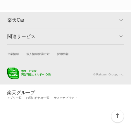
グレイス ハイブリッド
コンチェルト
楽天Car
ザッツ
関連サービス
TOP
よくある質問
シティ
キャンペーン一覧
試乗・商談
新車購入
企業情報
個人情報保護方針
採用情報
シビック
楽天Car車買取
車検予約
シビック ハイブリッド
キズ修理予約
洗車・コーティング予約
© Rakuten Group, Inc.
メンテナンス管理
タイヤ・パーツ購入
シビックシャトル
タイヤ交換サービス
楽天Car マガジン
楽天グループ
自動車カタログ
自動車保険
アプリ一覧
お問い合わせ一覧
サステナビリティ
シビックフェリオ
楽天マイカー割
シビックプロ
シャトル