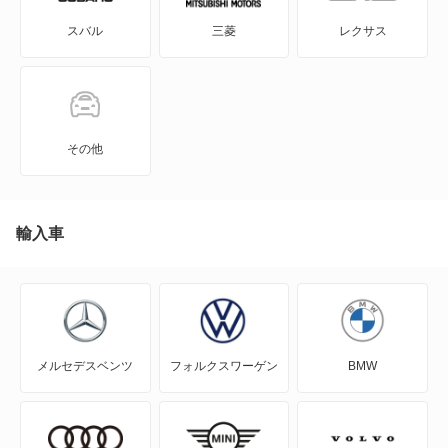
フィット シャトル ハイブリッド
スバル
三菱
レクサス
N BOX+
モビリオ
N-ONE
モビリオスパイク
N-ONE e:
その他
もっと見る
N-VAN
N-VAN e:
輸入車
N-WGN
N360
メルセデスベンツ
フォルクスワーゲン
BMW
NSX
NSX ハイブリッド