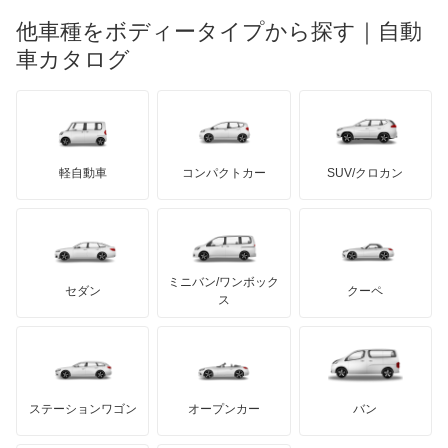
マーキュリー
BYD
ロータス
ランチア
他車種をボディータイプから探す｜自動
日産ディーゼル
もっと見る
インサイト
マイバッハ
キア
リンカーン
プロトン
車カタログ
ローバー
ランボルギーニ
日野自動車
インサイト エクスクルーシブ
ブラバス
サンヨン
デロリアン
TD
ロールスロイス
デトマソ
三菱ふそう
インスパイア
ミニ
ADモータース
サリーン
ドンカーブート
ジネッタ
アバルト
軽自動車
コンパクトカー
SUV/クロカン
UDトラックス
インテグラ
アルテガ
プリムス
バーキン
もっと見る
ケータハム
イノチェンティ
レクサス
インテグラSJ
テスラ
セアト
もっと見る
カーボディーズ
もっと見る
アキュラ
エアウェイブ
ミニバン/ワンボック
ジープ
KTM
セダン
クーペ
モーガン
ス
エリシオン
もっと見る
ダッジ
アルテガ
バンデンプラス
エリシオン プレステージ
GMC
マクラーレン
もっと見る
ステーションワゴン
オープンカー
バン
エレメント
ハマー
オースチン