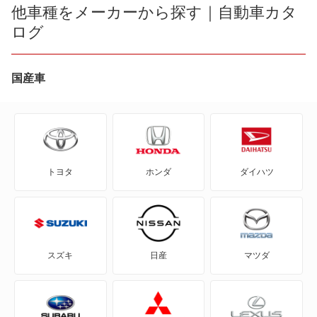
CR-V e:FCEV
他車種をメーカーから探す｜自動車カタ
エアウェイブ
ログ
CR-V ハイブリッド
オルティア
CR-X
国産車
キャパ
CR-Xデルソル
シャトル
CR-Z
シャトル ハイブリッド
トヨタ
ホンダ
ダイハツ
Honda e
ジェイド
HR-V
ジェイド ハイブリッド
MDX
ストリーム
スズキ
日産
マツダ
N BOX
フィット シャトル
N BOX スラッシュ