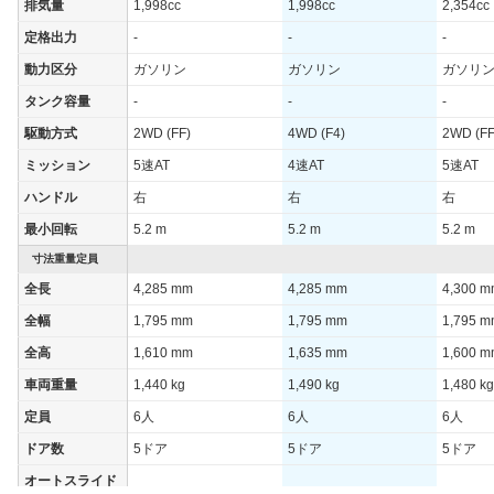
排気量
1,998cc
1,998cc
2,354cc
定格出力
-
-
-
動力区分
ガソリン
ガソリン
ガソリ
タンク容量
-
-
-
駆動方式
2WD (FF)
4WD (F4)
2WD (FF
ミッション
5速AT
4速AT
5速AT
ハンドル
右
右
右
最小回転
5.2 m
5.2 m
5.2 m
寸法重量定員
全長
4,285 mm
4,285 mm
4,300 
全幅
1,795 mm
1,795 mm
1,795 
全高
1,610 mm
1,635 mm
1,600 
車両重量
1,440 kg
1,490 kg
1,480 kg
定員
6人
6人
6人
ドア数
5ドア
5ドア
5ドア
オートスライド
-
-
-