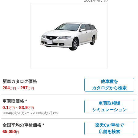
2002年モデル
新車カタログ価格
他車種を
204
～
297
カタログから検索
万円
万円
車買取価格 *
車買取相場
0.1
～
83.9
万円
万円
シミュレーション
2004年式/20万km
～
2000年式/5千km
全国平均の車検価格 *
楽天Car車検で
65,050
店舗を検索
円