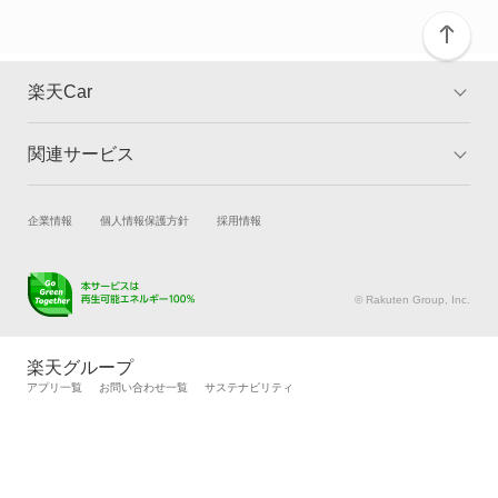
グレイス ハイブリッド
コンチェルト
楽天Car
ザッツ
関連サービス
TOP
よくある質問
シティ
キャンペーン一覧
試乗・商談
新車購入
企業情報
個人情報保護方針
採用情報
シビック
楽天Car車買取
車検予約
シビック ハイブリッド
キズ修理予約
洗車・コーティング予約
© Rakuten Group, Inc.
メンテナンス管理
タイヤ・パーツ購入
シビックシャトル
タイヤ交換サービス
楽天Car マガジン
楽天グループ
自動車カタログ
自動車保険
アプリ一覧
お問い合わせ一覧
サステナビリティ
シビックフェリオ
楽天マイカー割
シビックプロ