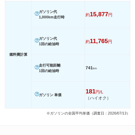
60km定地
-
-
-
ガソリン代
15,877
約
円
1,000km走行時
装備詳細を見る
装備詳細を見る
装備
装備オプション
ガソリン代
11,765
約
円
1回の給油時
燃料費計算
走行可能距離
741
km
1回の給油時
181
円/L
ガソリン 単価
（ハイオク）
※ガソリンの全国平均単価（調査日：2026/07/13）