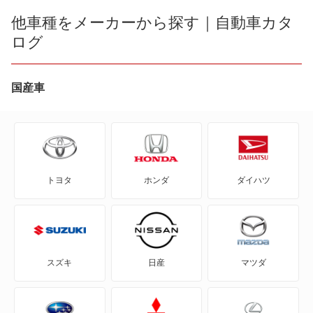
CR-V e:FCEV
他車種をメーカーから探す｜自動車カタ
エディックス
ログ
CR-V ハイブリッド
オルティア
CR-X
国産車
キャパ
CR-Xデルソル
シャトル
CR-Z
シャトル ハイブリッド
トヨタ
ホンダ
ダイハツ
Honda e
ジェイド
HR-V
ジェイド ハイブリッド
MDX
ストリーム
スズキ
日産
マツダ
N BOX
フィット シャトル