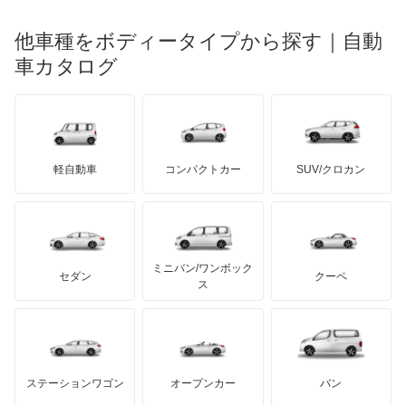
光岡自動車
インサイト
メルセデス・ベンツ
デーウ
もっと見る
マーキュリー
BYD
ロータス
ランチア
他車種をボディータイプから探す｜自動
日産ディーゼル
もっと見る
インサイト エクスクルーシブ
マイバッハ
キア
リンカーン
プロトン
車カタログ
ローバー
ランボルギーニ
日野自動車
インスパイア
ブラバス
サンヨン
デロリアン
TD
ロールスロイス
デトマソ
三菱ふそう
インテグラ
ミニ
ADモータース
サリーン
ドンカーブート
ジネッタ
アバルト
軽自動車
コンパクトカー
SUV/クロカン
UDトラックス
インテグラSJ
アルテガ
プリムス
バーキン
もっと見る
ケータハム
イノチェンティ
レクサス
エアウェイブ
テスラ
セアト
もっと見る
カーボディーズ
もっと見る
アキュラ
エディックス
ミニバン/ワンボック
ジープ
KTM
セダン
クーペ
モーガン
ス
エリシオン
もっと見る
ダッジ
アルテガ
バンデンプラス
エリシオン プレステージ
GMC
マクラーレン
もっと見る
ステーションワゴン
オープンカー
バン
エレメント