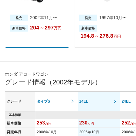
2002年11月〜
1997年10月〜
発売
発売
204
～
297
万円
新車価格
新車価格
194.8
～
276.8
万円
ホンダ アコードワゴン
グレード情報（2002年モデル）
グレード
タイプS
24EL
24EL
基本情報
253
230
252
新車価格
万円
万円
万
発売年月
2006年10月
2006年10月
2006年