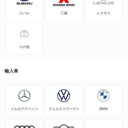
N BOX スラッシュ
フィット シャトル ハイブリッド
スバル
三菱
レクサス
N BOX+
モビリオ
N-ONE
モビリオスパイク
N-ONE e:
その他
もっと見る
N-VAN
N-VAN e:
輸入車
N-WGN
N360
メルセデスベンツ
フォルクスワーゲン
BMW
NSX
NSX ハイブリッド