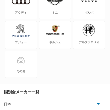
S-MX
アウディ
ミニ
ボルボ
S2000
S660
プジョー
ポルシェ
アルファロメオ
Super-ONE
WR-V
Z
その他
ZR-V
ZR-V ハイブリッド
国別全メーカー一覧
アクティトラック
日本