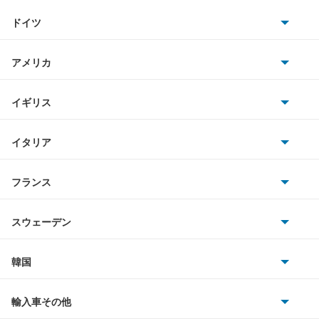
トヨタ
アクティバン
ドイツ
日産
アコード
AMG
アメリカ
ホンダ
アコード ハイブリッド
BMW
キャデラック
イギリス
三菱
アコード プラグイン ハイブリッド
BMWアルピナ
クライスラー
TVR
イタリア
マツダ
アコードクーペ
スマート
サターン
アストンマーティン
アルファロメオ
フランス
いすゞ
アコードツアラー
アウディ
シボレー
ジャガー
アウトビアンキ
シトロエン
スバル
アスコット
スウェーデン
オペル
ビュイック
ダイムラー
フィアット
プジョー
スズキ
サーブ
アスコットイノーバ
フォルクスワーゲン
韓国
フォード
ベントレー
フェラーリ
ルノー
ダイハツ
ボルボ
アヴァンシア
ポルシェ
ヒョンデ
ポンティアック
輸入車その他
ランドローバー
マセラティ
ブガッティ