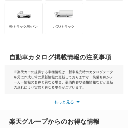
ハマー
オースチン
オデッセイ
インフィニティ
モーリス
オデッセイ ハイブリッド
軽トラック/軽バン
バス/トラック
トライアンフ
もっと見る
オルティア
MG
キャパ
自動車カタログ掲載情報の注意事項
ミニ
クイントインテグラ
モーク
※楽天カーの提供する車種情報は、新車発売時のカタログデータ
を元に作成し常に最新情報に更新しておりますが、装備名称がメ
クラリティ PHEV
ーカー情報の名称と異なる場合、装備内容や価格情報などが更新
もっと見る
の遅れにより実際と異なる場合がございます。
クラリティ フューエル セル
※最新情報につきましては、各メーカーの情報をご確認くださ
い。
もっと見る
※また安全装備につきましては同名称の装備であっても動作範囲
クロスロード
や性能に違いがございますので、詳細情報は各メーカーの情報を
ご確認ください。
グレイス
楽天グループからのお得な情報