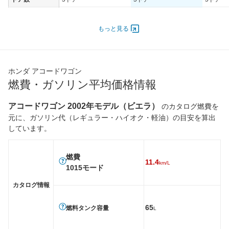
オートスライド
-
-
-
ドア
もっと見る
エンジン
最高出力
147.00 [200]/ 6,800
118.00 [160]/ 5,500
118.00 [
最高トルク
232 [23.7]/ 4,500
218 [22.2]/ 4,500
216 [22]
ホンダ アコードワゴン
過給機
-
-
-
燃費・ガソリン平均価格情報
タイヤ
アコードワゴン 2002年モデル（ビエラ）
のカタログ燃費を
前輪サイズ
225/45R17 90W
205/55R16 89V
205/55R
元に、ガソリン代（レギュラー・ハイオク・軽油）の目安を算出
後輪サイズ
225/45R17 90W
205/55R16 89V
205/55R
しています。
燃費
WLTC
-
-
-
燃費
11.4
km/L
WLTC/市街地
-
-
-
1015モード
WLTC/郊外
-
-
-
カタログ情報
WLTC/高速道路
-
-
-
65
燃料タンク容量
L
JC08
-
-
-
1015
11.4km/L
12.8km/L
11.8km/