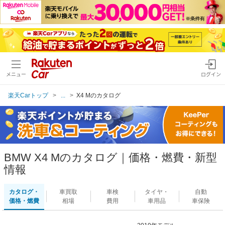
メニュー
ログイン
楽天Carトップ
...
X4 Mのカタログ
BMW X4 Mのカタログ｜価格・燃費・新型
情報
カタログ・
車買取
車検
タイヤ・
自動
価格・燃費
相場
費用
車用品
車保険