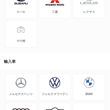
3シリーズグランツーリスモ
X6
スバル
三菱
レクサス
3シリーズコンパクト
X6 M
3シリーズセダン
X7
3シリーズツーリング
XM
その他
4シリーズカブリオレ
もっと見る
4シリーズクーペ
輸入車
4シリーズグランクーペ
5シリーズグランツーリスモ
メルセデスベンツ
フォルクスワーゲン
BMW
5シリーズセダン
5シリーズツーリング