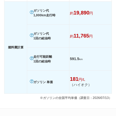
装備詳細を見る
装備詳細を見る
装備
装備オプション
ガソリン代
19,890
約
円
1,000km走行時
ガソリン代
11,765
約
円
1回の給油時
燃料費計算
走行可能距離
591.5
km
1回の給油時
181
円/L
ガソリン 単価
（ハイオク）
※ガソリンの全国平均単価（調査日：2026/07/13）