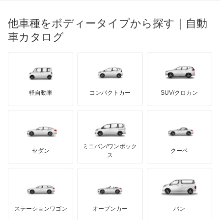
光岡自動車
M3
メルセデス・ベンツ
デーウ
もっと見る
マーキュリー
BYD
ロータス
ランチア
他車種をボディータイプから探す｜自動
日産ディーゼル
もっと見る
M3 セダン
マイバッハ
キア
リンカーン
プロトン
車カタログ
ローバー
ランボルギーニ
日野自動車
M3 ツーリング
ブラバス
サンヨン
デロリアン
TD
ロールスロイス
デトマソ
三菱ふそう
M4
ミニ
ADモータース
サリーン
ドンカーブート
ジネッタ
アバルト
軽自動車
コンパクトカー
SUV/クロカン
UDトラックス
M5
アルテガ
プリムス
バーキン
もっと見る
ケータハム
イノチェンティ
レクサス
M6
テスラ
セアト
もっと見る
カーボディーズ
もっと見る
アキュラ
M8
ミニバン/ワンボック
ジープ
KTM
セダン
クーペ
モーガン
ス
Mシリーズ
もっと見る
ダッジ
アルテガ
バンデンプラス
X1
GMC
マクラーレン
もっと見る
ステーションワゴン
オープンカー
バン
X2