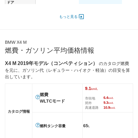
ドア
エンジン
もっと見る
最高出力
375.00 [510]/ 5,000
375.00 [510]/ -
375.00 [
最高トルク
600 [61.2]/ 2,750
600 [61.2]/ 2,750
600 [61.
過給機
TB
TB
TB
BMW X4 M
タイヤ
燃費・ガソリン平均価格情報
前輪サイズ
255/40R21
255/40R21
255/40
後輪サイズ
265/40R21
265/40R21
265/40
X4 M 2019年モデル（コンペティション）
のカタログ燃費
を元に、ガソリン代（レギュラー・ハイオク・軽油）の目安を算
燃費
出しています。
WLTC
9.1km/L
9.1km/L
9.1km/L
WLTC/市街地
6.4km/L
6.4km/L
6.4km/L
9.1
km/L
燃費
WLTC/郊外
9.3km/L
9.3km/L
9.3km/L
6.4
市街地
km/L
WLTCモード
9.3
郊外
km/L
WLTC/高速道路
10.9km/L
10.9km/L
10.9km/
高速道路
10.9
km/L
カタログ情報
JC08
-
-
-
1015
-
-
-
65
燃料タンク容量
L
60km定地
-
-
-