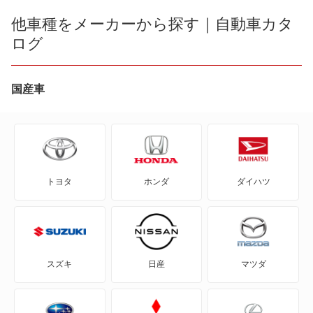
1シリーズカブリオレ
他車種をメーカーから探す｜自動車カタ
iX2
ログ
1シリーズクーペ
iX3
2シリーズアクティブツアラー
国産車
X1
2シリーズカブリオレ
X2
2シリーズクーペ
X3
トヨタ
ホンダ
ダイハツ
2シリーズグランクーペ
X3 M
2シリーズグランツアラー
X4
3シリーズカブリオレ
X5
スズキ
日産
マツダ
3シリーズクーペ
X5 M