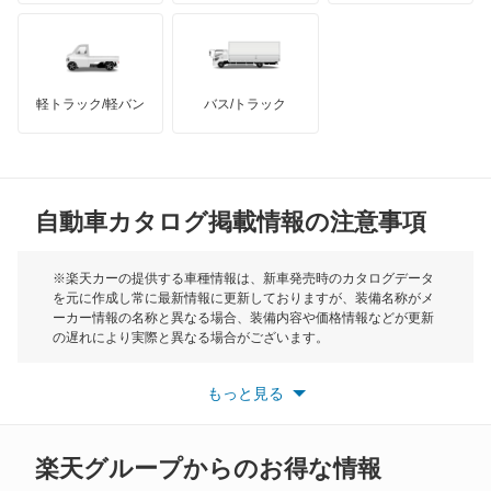
ハマー
オースチン
X3
インフィニティ
モーリス
X3 M
軽トラック/軽バン
バス/トラック
トライアンフ
もっと見る
X4
MG
X5
自動車カタログ掲載情報の注意事項
ミニ
X5 M
モーク
※楽天カーの提供する車種情報は、新車発売時のカタログデータ
を元に作成し常に最新情報に更新しておりますが、装備名称がメ
X6
ーカー情報の名称と異なる場合、装備内容や価格情報などが更新
もっと見る
の遅れにより実際と異なる場合がございます。
X6 M
※最新情報につきましては、各メーカーの情報をご確認くださ
い。
もっと見る
※また安全装備につきましては同名称の装備であっても動作範囲
X7
や性能に違いがございますので、詳細情報は各メーカーの情報を
ご確認ください。
XM
楽天グループからのお得な情報