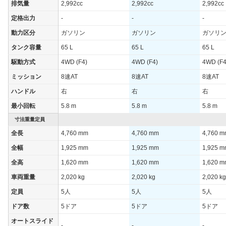
排気量
2,992cc
2,992cc
2,992cc
定格出力
-
-
-
動力区分
ガソリン
ガソリン
ガソリ
タンク容量
65 L
65 L
65 L
駆動方式
4WD (F4)
4WD (F4)
4WD (F4
ミッション
8速AT
8速AT
8速AT
ハンドル
右
右
右
最小回転
5.8 m
5.8 m
5.8 m
寸法重量定員
全長
4,760 mm
4,760 mm
4,760 
全幅
1,925 mm
1,925 mm
1,925 
全高
1,620 mm
1,620 mm
1,620 
車両重量
2,020 kg
2,020 kg
2,020 kg
定員
5人
5人
5人
ドア数
5ドア
5ドア
5ドア
オートスライド
-
-
-