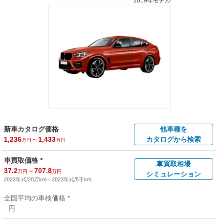
2019年モデル
新車カタログ価格
他車種を
1,236
～
1,433
カタログから検索
万円
万円
車買取価格 *
車買取相場
37.2
～
707.8
万円
万円
シミュレーション
2022年式/20万km
～
2023年式/5千km
全国平均の車検価格 *
- 円