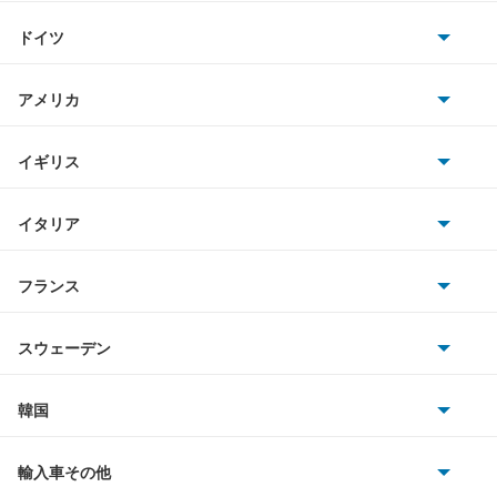
トヨタ
i4
ドイツ
日産
i5
AMG
アメリカ
ホンダ
i7
BMW
キャデラック
イギリス
三菱
i8
BMWアルピナ
クライスラー
TVR
イタリア
マツダ
iX
スマート
サターン
アストンマーティン
アルファロメオ
フランス
いすゞ
iX1
アウディ
シボレー
ジャガー
アウトビアンキ
シトロエン
スバル
iX2
スウェーデン
オペル
ビュイック
ダイムラー
フィアット
プジョー
スズキ
サーブ
iX3
フォルクスワーゲン
韓国
フォード
ベントレー
フェラーリ
ルノー
ダイハツ
ボルボ
M2クーペ
ポルシェ
ヒョンデ
ポンティアック
輸入車その他
ランドローバー
マセラティ
ブガッティ