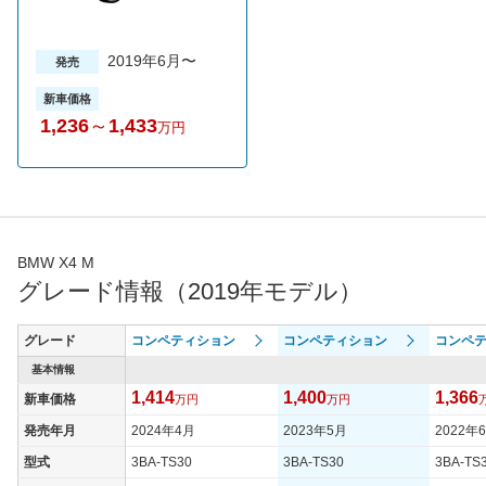
2019年6月〜
発売
新車価格
1,236
～
1,433
万円
BMW X4 M
グレード情報（2019年モデル）
グレード
コンペティション
コンペティション
コンペ
基本情報
1,414
1,400
1,366
新車価格
万円
万円
発売年月
2024年4月
2023年5月
2022年
型式
3BA-TS30
3BA-TS30
3BA-TS