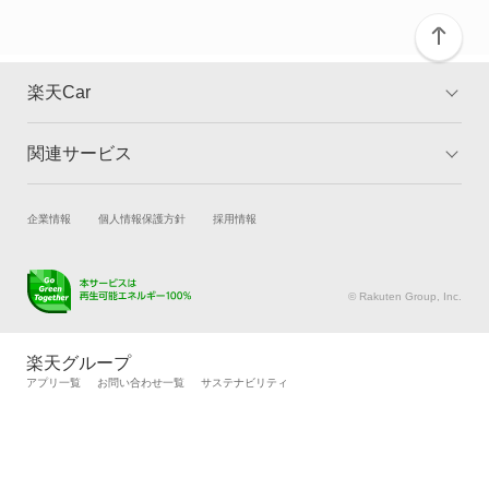
Z1
Z3
楽天Car
Z4
関連サービス
TOP
よくある質問
Z8
キャンペーン一覧
試乗・商談
新車購入
企業情報
個人情報保護方針
採用情報
もっと見る
楽天Car車買取
車検予約
キズ修理予約
洗車・コーティング予約
© Rakuten Group, Inc.
メンテナンス管理
タイヤ・パーツ購入
タイヤ交換サービス
楽天Car マガジン
楽天グループ
自動車カタログ
自動車保険
アプリ一覧
お問い合わせ一覧
サステナビリティ
楽天マイカー割