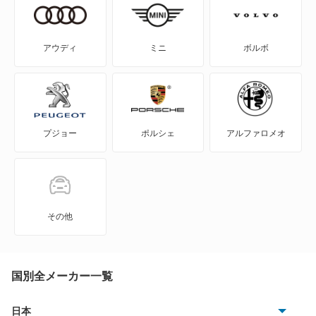
5シリーズツーリング
6シリーズ
アウディ
ミニ
ボルボ
6シリーズカブリオレ
6シリーズグランクーペ
プジョー
ポルシェ
アルファロメオ
6シリーズグランツーリスモ
7シリーズ
8シリーズカブリオレ
その他
8シリーズクーペ
i3
国別全メーカー一覧
i4
日本