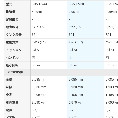
型式
3BA-GV44
3BA-GV30
3BA-GV
排気量
4,394cc
2,997cc
4,394cc
定格出力
-
-
-
動力区分
ガソリン
ガソリン
ガソリ
タンク容量
68 L
68 L
68 L
駆動方式
4WD (F4)
2WD (FR)
4WD (F4
ミッション
8速AT
8速AT
8速AT
ハンドル
両
右
両
最小回転
5.5 m
5.5 m
5.5 m
寸法重量定員
全長
5,085 mm
5,085 mm
5,085 
全幅
1,930 mm
1,930 mm
1,930 
全高
1,405 mm
1,405 mm
1,405 
車両重量
2,090 kg
1,870 kg
2,090 kg
定員
5人
5人
5人
ドア数
4ドア
4ドア
4ドア