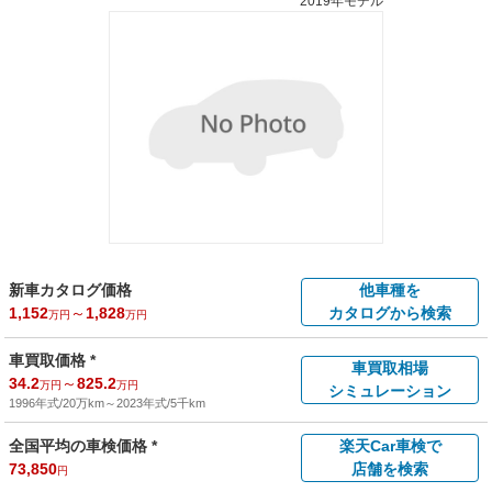
2019年モデル
新車カタログ価格
他車種を
1,152
～
1,828
カタログから検索
万円
万円
車買取価格 *
車買取相場
34.2
～
825.2
万円
万円
シミュレーション
1996年式/20万km
～
2023年式/5千km
全国平均の車検価格 *
楽天Car車検で
73,850
店舗を検索
円