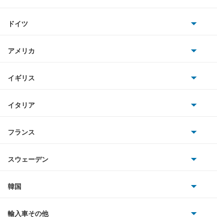
トヨタ
i5
ドイツ
日産
i7
AMG
アメリカ
ホンダ
i8
BMW
キャデラック
イギリス
三菱
iX
BMWアルピナ
クライスラー
TVR
イタリア
マツダ
iX1
スマート
サターン
アストンマーティン
アルファロメオ
フランス
いすゞ
iX2
アウディ
シボレー
ジャガー
アウトビアンキ
シトロエン
スバル
iX3
スウェーデン
オペル
ビュイック
ダイムラー
フィアット
プジョー
スズキ
サーブ
M2クーペ
フォルクスワーゲン
韓国
フォード
ベントレー
フェラーリ
ルノー
ダイハツ
ボルボ
M3
ポルシェ
ヒョンデ
ポンティアック
輸入車その他
ランドローバー