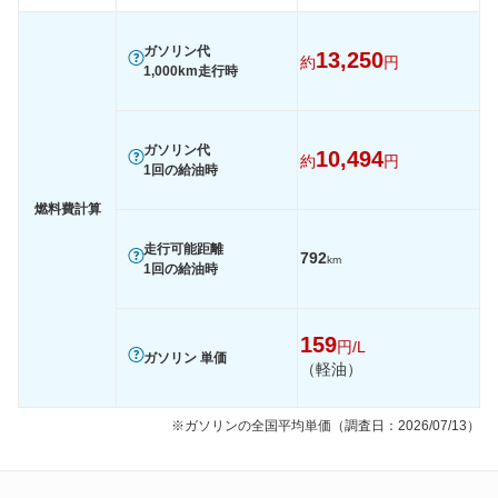
60km定地
-
-
-
ガソリン代
13,250
約
円
装備詳細を見る
装備詳細を見る
装備
装備オプション
1,000km走行時
ガソリン代
10,494
約
円
1回の給油時
燃料費計算
走行可能距離
792
km
1回の給油時
159
円/L
ガソリン 単価
（軽油）
※ガソリンの全国平均単価（調査日：2026/07/13）