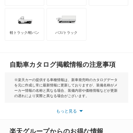
X3
ハマー
オースチン
X3 M
インフィニティ
モーリス
X4
軽トラック/軽バン
バス/トラック
トライアンフ
もっと見る
X4 M
MG
X5
自動車カタログ掲載情報の注意事項
ミニ
X5 M
モーク
※楽天カーの提供する車種情報は、新車発売時のカタログデータ
を元に作成し常に最新情報に更新しておりますが、装備名称がメ
X6
ーカー情報の名称と異なる場合、装備内容や価格情報などが更新
もっと見る
の遅れにより実際と異なる場合がございます。
X6 M
※最新情報につきましては、各メーカーの情報をご確認くださ
い。
もっと見る
※また安全装備につきましては同名称の装備であっても動作範囲
X7
や性能に違いがございますので、詳細情報は各メーカーの情報を
ご確認ください。
XM
楽天グループからのお得な情報