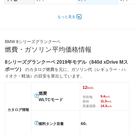
オートスライド
-
-
-
ドア
もっと見る
エンジン
最高出力
390.00 [530]/ 6,750
250.00 [340]/ 4,000
390.00 [
最高トルク
750 [76.5]/ 1,800
500 [51]/ 1,600
750 [76.
BMW 8シリーズグランクーペ
過給機
TB
TB
TB
燃費・ガソリン平均価格情報
タイヤ
8シリーズグランクーペ 2019年モデル（840d xDrive Mス
前輪サイズ
245/35R20
245/40R19
245/35
ポーツ）
のカタログ燃費を元に、ガソリン代（レギュラー・ハ
後輪サイズ
275/30R20
275/35R19
275/30
イオク・軽油）の目安を算出しています。
燃費
12
WLTC
-
-
-
km/L
燃費
9.4
WLTC/市街地
-
-
-
市街地
km/L
WLTCモード
11.3
郊外
km/L
WLTC/郊外
-
-
-
高速道路
14.3
km/L
カタログ情報
WLTC/高速道路
-
-
-
JC08
-
-
-
66
燃料タンク容量
L
1015
-
-
-