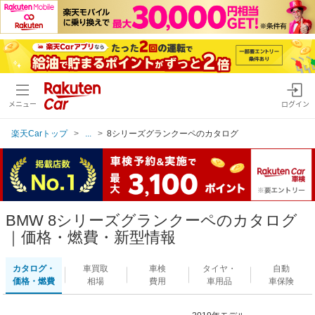
メニュー
ログイン
楽天Carトップ
...
8シリーズグランクーペのカタログ
BMW 8シリーズグランクーペのカタログ
｜価格・燃費・新型情報
カタログ・
車買取
車検
タイヤ・
自動
価格・燃費
相場
費用
車用品
車保険