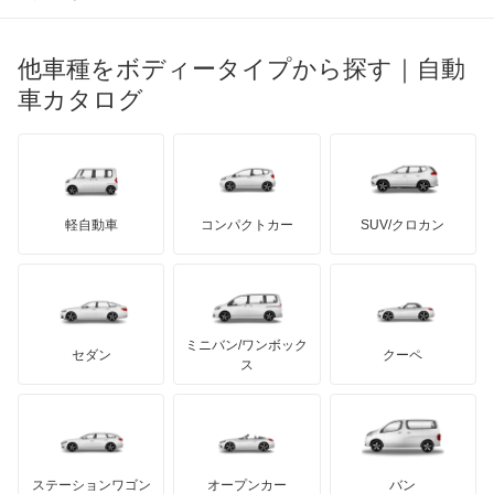
マセラティ
ブガッティ
光岡自動車
M3 セダン
メルセデス・ベンツ
デーウ
もっと見る
マーキュリー
BYD
ロータス
ランチア
他車種をボディータイプから探す｜自動
日産ディーゼル
もっと見る
M3 ツーリング
マイバッハ
キア
リンカーン
プロトン
車カタログ
ローバー
ランボルギーニ
日野自動車
M4
ブラバス
サンヨン
デロリアン
TD
ロールスロイス
デトマソ
三菱ふそう
M5
ミニ
ADモータース
サリーン
ドンカーブート
ジネッタ
アバルト
軽自動車
コンパクトカー
SUV/クロカン
UDトラックス
M6
アルテガ
プリムス
バーキン
もっと見る
ケータハム
イノチェンティ
レクサス
M8
テスラ
セアト
もっと見る
カーボディーズ
もっと見る
アキュラ
Mシリーズ
ミニバン/ワンボック
ジープ
KTM
セダン
クーペ
モーガン
ス
X1
もっと見る
ダッジ
アルテガ
バンデンプラス
X2
GMC
マクラーレン
もっと見る
ステーションワゴン
オープンカー
バン