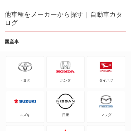
1シリーズカブリオレ
他車種をメーカーから探す｜自動車カタ
3シリーズクーペ
ログ
1シリーズクーペ
4シリーズクーペ
2シリーズアクティブツアラー
国産車
4シリーズグランクーペ
2シリーズカブリオレ
6シリーズ
2シリーズクーペ
6シリーズグランクーペ
トヨタ
ホンダ
ダイハツ
2シリーズグランクーペ
8シリーズクーペ
2シリーズグランツアラー
i4
3シリーズカブリオレ
i8
スズキ
日産
マツダ
3シリーズクーペ
M2クーペ