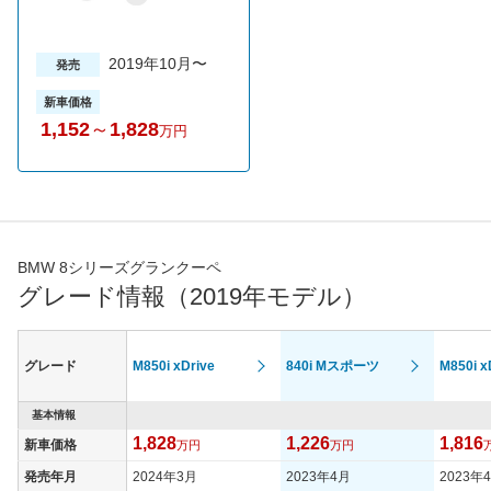
2019年10月〜
発売
新車価格
1,152
～
1,828
万円
BMW 8シリーズグランクーペ
グレード情報（2019年モデル）
グレード
M850i xDrive
840i Mスポーツ
M850i x
基本情報
1,828
1,226
1,816
新車価格
万円
万円
発売年月
2024年3月
2023年4月
2023年