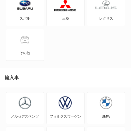
3シリーズグランツーリスモ
M3
スバル
三菱
レクサス
3シリーズコンパクト
M4
3シリーズセダン
M6
3シリーズツーリング
M8
その他
4シリーズカブリオレ
Mシリーズ
4シリーズクーペ
輸入車
Z3
4シリーズグランクーペ
Z4
5シリーズグランツーリスモ
もっと見る
メルセデスベンツ
フォルクスワーゲン
BMW
5シリーズセダン