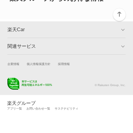
Z1
Z3
楽天Car
Z4
関連サービス
TOP
よくある質問
Z8
キャンペーン一覧
試乗・商談
新車購入
企業情報
個人情報保護方針
採用情報
もっと見る
楽天Car車買取
車検予約
キズ修理予約
洗車・コーティング予約
© Rakuten Group, Inc.
メンテナンス管理
タイヤ・パーツ購入
タイヤ交換サービス
楽天Car マガジン
楽天グループ
自動車カタログ
自動車保険
アプリ一覧
お問い合わせ一覧
サステナビリティ
楽天マイカー割