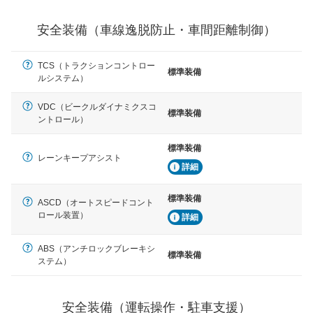
駐車をスムーズに行うためにインテリジェンスパーキン
グ・アシストやサイドブラインドモニターなどが装備さ
れています。
安全装備（車線逸脱防止・車間距離制御）
衝撃軽減
TCS（トラクションコントロー
万が一車体が衝撃を受けたときに、運転者・同乗者を守
標準装備
るSRSエアバッグシステム、プリテンショナーシートベ
ルシステム）
ルトなどが装備されています。
VDC（ビークルダイナミクスコ
標準装備
ントロール）
標準装備
レーンキープアシスト
詳細
標準装備
ASCD（オートスピードコント
ロール装置）
詳細
ABS（アンチロックブレーキシ
標準装備
ステム）
安全装備（運転操作・駐車支援）