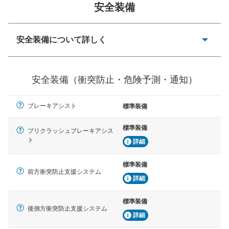
安全装備
一般的な荷物のサイズの目安
安全装備について詳しく
衝突防止
前走車や歩行者との衝突を回避するプリクラッシュブレ
安全装備（衝突防止・危険予測・通知）
ーキアシスト、ABSなどが装備されています。
危険予測・通知
ブレーキアシスト
標準装備
見えにくい場所に潜む危険を予測・通知するためのシス
テムなどが装備されています。
標準装備
プリクラッシュブレーキアシス
ト
車線逸脱防止
詳細
車線のはみだしやふらつきを防止するためにレーンキー
プアシストなどが装備されています
標準装備
前方衝突防止支援システム
詳細
車間距離制御
安全な車間距離を保ちながら前車を追従するアダプティ
ブ・クルーズ・コントロールなどが装備されています。
標準装備
後側方衝突防止支援システム
詳細
運転・駐車支援