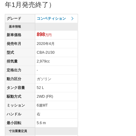
年1月発売終了）
グレード
コンペティション
基本情報
898
新車価格
万円
発売年月
2020年4月
型式
CBA-2U30
排気量
2,979cc
定格出力
-
動力区分
ガソリン
タンク容量
52 L
駆動方式
2WD (FR)
ミッション
6速MT
ハンドル
右
最小回転
5.6 m
寸法重量定員