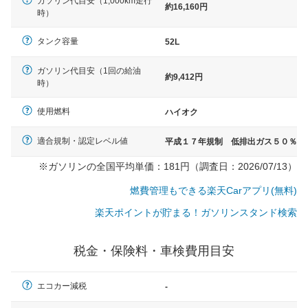
ガソリン代目安（1,000km走行
約16,160円
時）
タンク容量
52L
ガソリン代目安（1回の給油
約9,412円
時）
使用燃料
ハイオク
適合規制・認定レベル値
平成１７年規制 低排出ガス５０％
※ガソリンの全国平均単価：181円（調査日：2026/07/13）
燃費管理もできる楽天Carアプリ(無料)
楽天ポイントが貯まる！ガソリンスタンド検索
税金・保険料・車検費用目安
一般的な車体のサイズの目安
エコカー減税
-