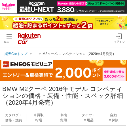
メニュー
ログイン
楽天Carトップ
...
M2クーペ コンペティション（2020年4月発売）
BMW M2クーペ 2016年モデル コンペティ
ションの価格・装備・性能・スペック詳細
（2020年4月発売）
カタログ・
車買取
車検
タイヤ・
自動
価格・燃費
相場
費用
車用品
車保険