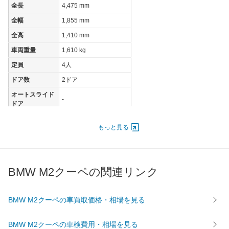
全長
4,475 mm
全幅
1,855 mm
全高
1,410 mm
車両重量
1,610 kg
定員
4人
ドア数
2ドア
オートスライド
-
ドア
エンジン
もっと見る
最高出力
302.00 [411]/ 6,250
最高トルク
550 [56.1]/ 2,350
過給機
TB
BMW M2クーペの関連リンク
タイヤ
前輪サイズ
245/35R19
BMW M2クーペの車買取価格・相場を見る
後輪サイズ
265/35R19
燃費
BMW M2クーペの車検費用・相場を見る