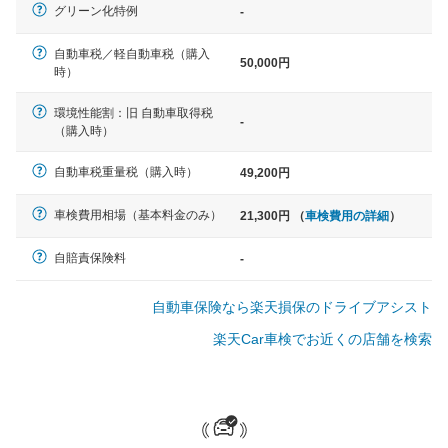
軽自動車
グリーン化特例
-
N-BOX、ワゴンR、タント、アル
ト など
自動車税／軽自動車税（購入
50,000円
時）
環境性能割：旧 自動車取得税
-
（購入時）
中型車
ノア、セレナ、プリウス、カロー
自動車税重量税（購入時）
49,200円
ラ、ステップワゴン など
車検費用相場（基本料金のみ）
21,300円 （
車検費用の詳細
）
自賠責保険料
-
大型車
自動車保険なら楽天損保のドライブアシスト
クラウン、アルファード、フォレ
スター、ハイエースワゴン、デリ
楽天Car車検でお近くの店舗を検索
カD:5 など