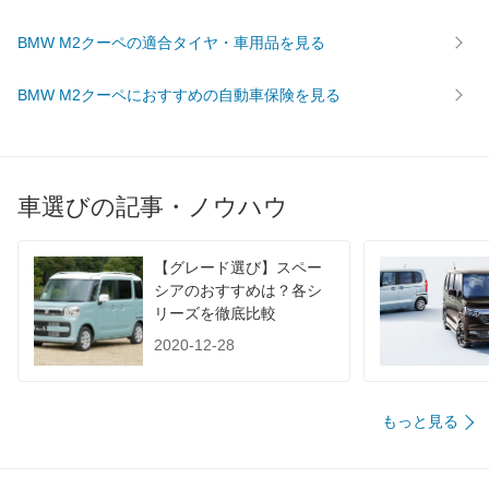
WLTC
-
WLTC/市街地
-
BMW M2クーペの適合タイヤ・車用品を見る
WLTC/郊外
-
BMW M2クーペにおすすめの自動車保険を見る
WLTC/高速道路
-
JC08
10.8km/L
1015
-
60km定地
-
車選びの記事・ノウハウ
装備詳細を見る
装備オプション
【グレード選び】スペー
シアのおすすめは？各シ
リーズを徹底比較
2020-12-28
もっと見る