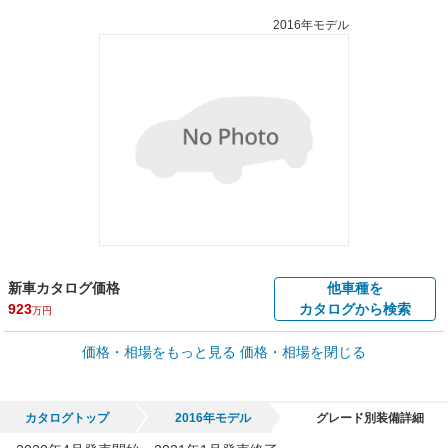
2016年モデル
新車カタログ価格
他車種を
923
カタログから検索
万円
車買取価格 *
価格・相場をもっと見る
価格・相場を閉じる
車買取相場
52
～
723.3
万円
万円
シミュレーション
2016年式/20万km
～
2025年式/5千km
カタログトップ
2016年モデル
グレード別装備詳細
全国平均の車検価格 *
楽天Car車検で