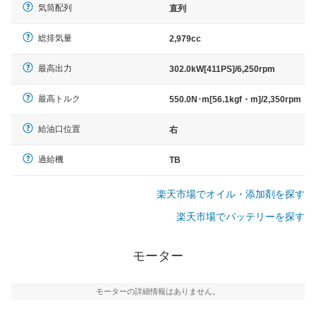
気筒配列
直列
総排気量
2,979cc
最高出力
302.0kW[411PS]/6,250rpm
最高トルク
550.0N･m[56.1kgf・m]/2,350rpm
給油口位置
右
過給機
TB
楽天市場でオイル・添加剤を探す
楽天市場でバッテリーを探す
モーター
モーターの詳細情報はありません。