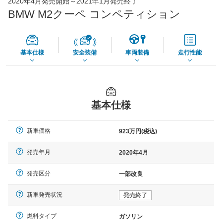
2020年4月発売開始～2021年1月発売終了
73,850
店舗を検索
円
BMW M2クーペ コンペティション
*当該価格は車種別の価格となります。
基本仕様
安全装備
車両装備
走行性能
基本仕様
新車価格
923万円(税込)
発売年月
2020年4月
発売区分
一部改良
新車発売状況
発売終了
燃料タイプ
ガソリン