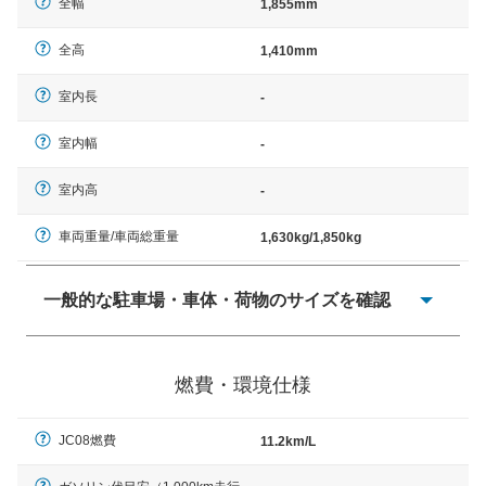
全幅
1,855mm
全高
1,410mm
室内長
-
室内幅
-
室内高
-
車両重量/車両総重量
1,630kg/1,850kg
一般的な駐車場・車体・荷物のサイズを確認
一般的に塗料などによる駐車場ライン施工の際には、1台
当たりのスペースと駐車に必要な車路幅が、幅 2,500mm
燃費・環境仕様
× 長さ 5,000mm 車路幅 5,000mmというサイズが標準値
（最低値）とされる事が多いようです。
JC08燃費
11.2km/L