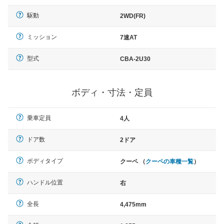
駆動
2WD(FR)
ミッション
7速AT
型式
CBA-2U30
ボディ・寸法・定員
乗車定員
4人
ドア数
2ドア
ボディタイプ
クーペ （
クーペの車種一覧
）
ハンドル位置
右
全長
4,475mm