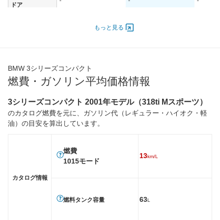
-
-
-
ドア
エンジン
もっと見る
最高出力
85.00 [115]/ 5,500
105.00 [143]/ 6,000
85.00 [1
最高トルク
176 [17.9]/ 3,750
200 [20.4]/ 3,750
176 [17.
過給機
-
-
-
BMW 3シリーズコンパクト
タイヤ
燃費・ガソリン平均価格情報
前輪サイズ
195/65R15
205/55R16
195/65
後輪サイズ
195/65R15
205/55R16
195/65
3シリーズコンパクト 2001年モデル（318ti Mスポーツ）
のカタログ燃費を元に、ガソリン代（レギュラー・ハイオク・軽
燃費
油）の目安を算出しています。
WLTC
-
-
-
WLTC/市街地
-
-
-
燃費
13
WLTC/郊外
-
-
-
km/L
1015モード
WLTC/高速道路
-
-
-
カタログ情報
JC08
-
-
-
1015
11.4km/L
11km/L
11.4km/
63
燃料タンク容量
L
60km定地
-
-
-