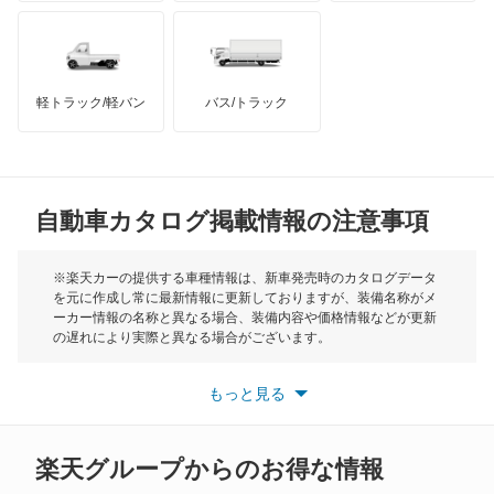
ハマー
オースチン
X3 M
インフィニティ
モーリス
X4
軽トラック/軽バン
バス/トラック
トライアンフ
もっと見る
X4 M
MG
X5
自動車カタログ掲載情報の注意事項
ミニ
X5 M
モーク
※楽天カーの提供する車種情報は、新車発売時のカタログデータ
を元に作成し常に最新情報に更新しておりますが、装備名称がメ
X6
ーカー情報の名称と異なる場合、装備内容や価格情報などが更新
もっと見る
の遅れにより実際と異なる場合がございます。
X6 M
※最新情報につきましては、各メーカーの情報をご確認くださ
い。
もっと見る
※また安全装備につきましては同名称の装備であっても動作範囲
X7
や性能に違いがございますので、詳細情報は各メーカーの情報を
ご確認ください。
XM
楽天グループからのお得な情報