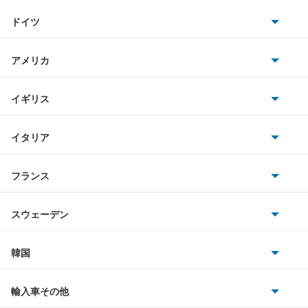
トヨタ
i5
ドイツ
日産
i7
AMG
アメリカ
ホンダ
i8
BMW
キャデラック
イギリス
三菱
iX
BMWアルピナ
クライスラー
TVR
イタリア
マツダ
iX1
スマート
サターン
アストンマーティン
アルファロメオ
フランス
いすゞ
iX2
アウディ
シボレー
ジャガー
アウトビアンキ
シトロエン
スバル
iX3
スウェーデン
オペル
ビュイック
ダイムラー
フィアット
プジョー
スズキ
サーブ
M2クーペ
フォルクスワーゲン
韓国
フォード
ベントレー
フェラーリ
ルノー
ダイハツ
ボルボ
M3
ポルシェ
ヒョンデ
ポンティアック
輸入車その他
ランドローバー
マセラティ
ブガッティ