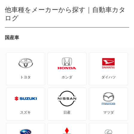
1シリーズカブリオレ
他車種をメーカーから探す｜自動車カタ
6シリーズグランツーリスモ
ログ
1シリーズクーペ
i3
2シリーズアクティブツアラー
国産車
もっと見る
2シリーズカブリオレ
2シリーズクーペ
トヨタ
ホンダ
ダイハツ
2シリーズグランクーペ
2シリーズグランツアラー
3シリーズカブリオレ
スズキ
日産
マツダ
3シリーズクーペ