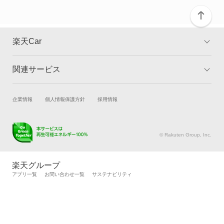
Z1
Z3
楽天Car
Z4
関連サービス
TOP
よくある質問
Z8
キャンペーン一覧
試乗・商談
新車購入
企業情報
個人情報保護方針
採用情報
もっと見る
楽天Car車買取
車検予約
キズ修理予約
洗車・コーティング予約
© Rakuten Group, Inc.
メンテナンス管理
タイヤ・パーツ購入
タイヤ交換サービス
楽天Car マガジン
楽天グループ
自動車カタログ
自動車保険
アプリ一覧
お問い合わせ一覧
サステナビリティ
楽天マイカー割