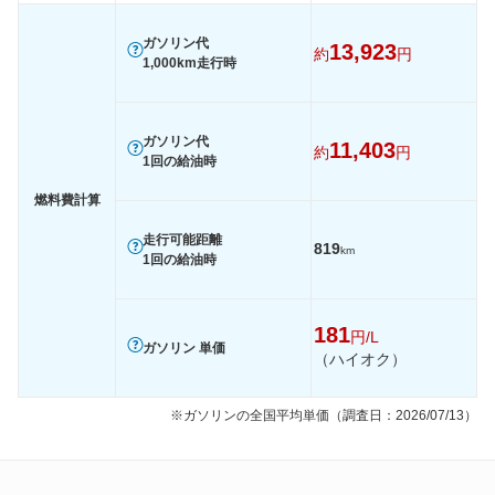
装備詳細を見る
装備詳細を見る
装備
装備オプション
ガソリン代
13,923
約
円
1,000km走行時
ガソリン代
11,403
約
円
1回の給油時
燃料費計算
走行可能距離
819
km
1回の給油時
181
円/L
ガソリン 単価
（ハイオク）
※ガソリンの全国平均単価（調査日：2026/07/13）