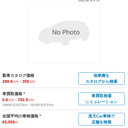
2001年モデル
新車カタログ価格
他車種を
299.8
～
355
カタログから検索
万円
万円
車買取価格 *
車買取相場
0.6
～
702.9
万円
万円
シミュレーション
1996年式/20万km
～
2024年式/5千km
全国平均の車検価格 *
楽天Car車検で
65,050
店舗を検索
円