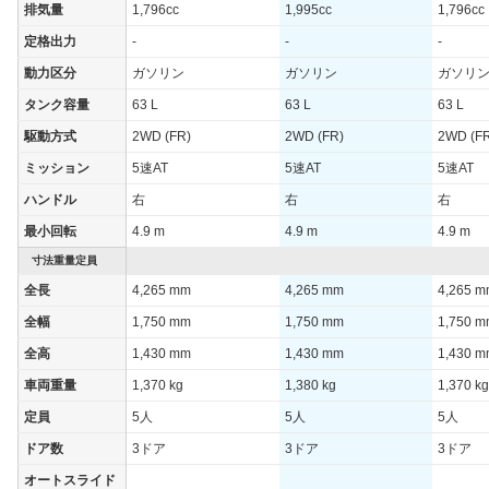
排気量
1,796cc
1,995cc
1,796cc
定格出力
-
-
-
動力区分
ガソリン
ガソリン
ガソリ
タンク容量
63 L
63 L
63 L
駆動方式
2WD (FR)
2WD (FR)
2WD (F
ミッション
5速AT
5速AT
5速AT
ハンドル
右
右
右
最小回転
4.9 m
4.9 m
4.9 m
寸法重量定員
全長
4,265 mm
4,265 mm
4,265 
全幅
1,750 mm
1,750 mm
1,750 
全高
1,430 mm
1,430 mm
1,430 
車両重量
1,370 kg
1,380 kg
1,370 kg
定員
5人
5人
5人
ドア数
3ドア
3ドア
3ドア
オートスライド