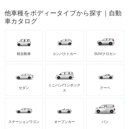
光岡自動車
M3 セダン
メルセデス・ベンツ
デーウ
もっと見る
マーキュリー
BYD
ロータス
ランチア
他車種をボディータイプから探す｜自動
日産ディーゼル
もっと見る
M3 ツーリング
マイバッハ
キア
リンカーン
プロトン
車カタログ
ローバー
ランボルギーニ
日野自動車
M4
ブラバス
サンヨン
デロリアン
TD
ロールスロイス
デトマソ
三菱ふそう
M5
ミニ
ADモータース
サリーン
ドンカーブート
ジネッタ
アバルト
軽自動車
コンパクトカー
SUV/クロカン
UDトラックス
M6
アルテガ
プリムス
バーキン
もっと見る
ケータハム
イノチェンティ
レクサス
M8
テスラ
セアト
もっと見る
カーボディーズ
もっと見る
アキュラ
Mシリーズ
ミニバン/ワンボック
ジープ
KTM
セダン
クーペ
モーガン
ス
X1
もっと見る
ダッジ
アルテガ
バンデンプラス
X2
GMC
マクラーレン
もっと見る
ステーションワゴン
オープンカー
バン
X3