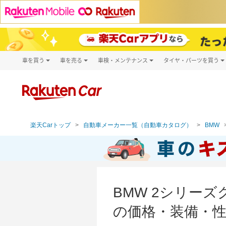
車を買う
車を売る
車検・メンテナンス
タイヤ・パーツを買う
試乗・商談
楽天Car車買取
車検予約
タイヤ・パー
キズ修理予約
新車
タイヤ交換サ
洗車・コーティング予約
メンテナンス管理
楽天Carトップ
自動車メーカー一覧（自動車カタログ）
BMW
BMW 2シリーズ
の価格・装備・性