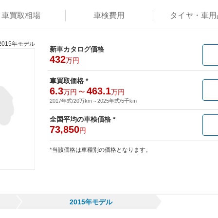
車買取
相場
車検
費用
タイヤ・
車用
2015年モデル
新車カタログ価格
432
万円
車買取価格 *
6.3
～
463.1
万円
万円
2017年式/20万km
～
2025年式/5千km
全国平均の車検価格 *
73,850
円
*当該価格は車種別の価格となります。
2015年モデル