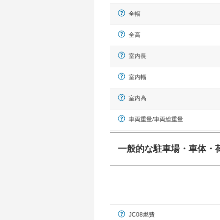
全幅
全高
室内長
室内幅
室内高
車両重量/車両総重量
一般的な駐車場・車体・
一般的に塗料などによる駐車場ライン
幅 5,000mmというサイズが
JC08燃費