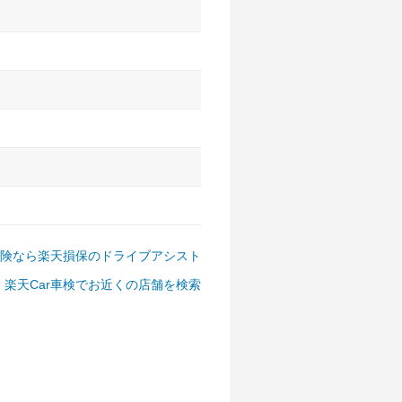
アルファード、フォレスター、
ゴン、デリカD:5 など
険なら楽天損保のドライブアシスト
楽天Car車検でお近くの店舗を検索