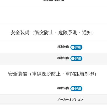
危険予測・通知
衝突を回避するプリクラッシュブレ
見えにくい場所に潜む
安全装備（衝突防止・危険予測・通知）
などが装備されています。
テムなどが装備されて
標準装備
車間距離制御
詳細
らつきを防止するためにレーンキー
安全な車間距離を保ち
備されています
ブ・クルーズ・コント
標準装備
詳細
衝撃軽減
安全装備（車線逸脱防止・車間距離制御）
うためにインテリジェンスパーキン
万が一車体が衝撃を受
ドブラインドモニターなどが装備さ
るSRSエアバッグシス
ルトなどが装備されて
標準装備
詳細
メーカーオプション