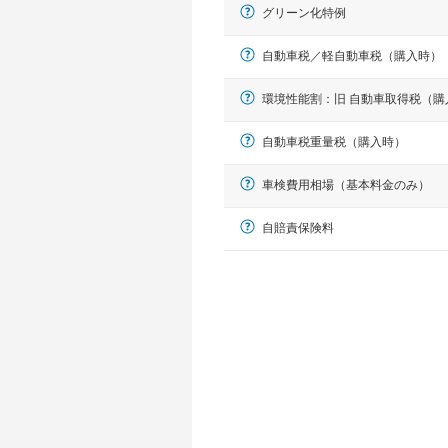
グリーン化特例
自動車税／軽自動車税（購入時）
環境性能割：旧 自動車取得税（購
自動車税重量税（購入時）
車検費用相場（基本料金のみ）
軽自動車
自賠責保険料
N-BOX、ワゴンR、タント、アル