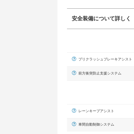
安全装備について詳しく
衝突防止
前走車や歩行者との
ーキアシスト、ABS
プリクラッシュブレーキアシスト
車線逸脱防止
車線のはみだしやふ
プアシストなどが装
前方衝突防止支援システム
運転・駐車支援
駐車をスムーズに行
グ・アシストやサイ
れています。
レーンキープアシスト
車間自動制御システム