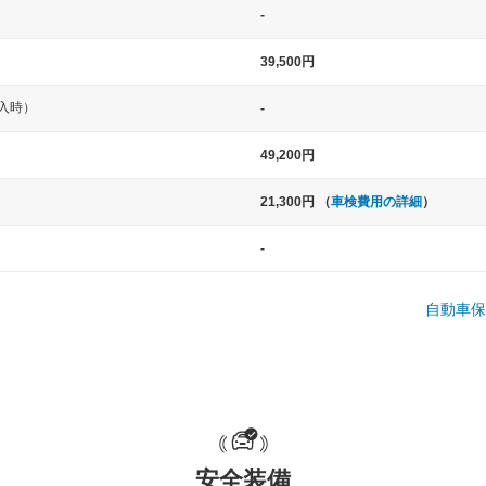
-
39,500円
入時）
-
49,200円
21,300円 （
車検費用の詳細
）
中型車
大型車
-
ト など
ノア、セレナ、プリウス、カローラ、ステ
クラウン、
ップワゴン など
ハイエースワ
自動車保
一般的な荷物のサイズの目安
安全装備