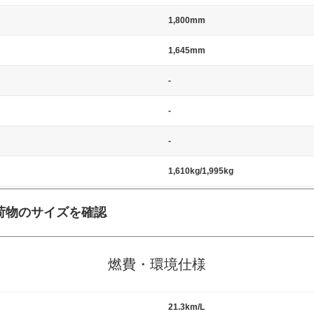
1,800mm
1,645mm
-
-
-
1,610kg/1,995kg
荷物のサイズを確認
施工の際には、1台当たりのスペースと駐車に必要な車路幅が、幅 2,500m
標準値（最低値）とされる事が多いようです。
燃費・環境仕様
21.3km/L