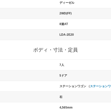
ディーゼル
2WD(FF)
8速AT
LDA-2E20
ボディ・寸法・定員
7人
5ドア
ステーションワゴン （
ステーションワ
右
4,565mm