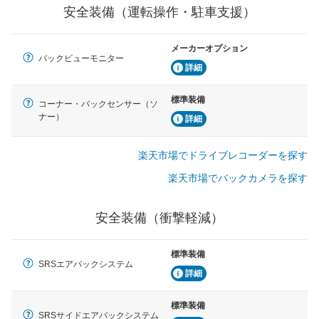
安全装備（運転操作・駐車支援）
衝撃軽減
万が一車体が衝撃を受けたときに、運転者・同乗者を守
るSRSエアバッグシステム、プリテンショナーシートベ
ルトなどが装備されています。
メーカーオプション
バックビューモニター
詳細
標準装備
コーナー・バックセンサー（ソ
ナー）
詳細
楽天市場でドライブレコーダーを探す
楽天市場でバックカメラを探す
安全装備（衝撃軽減）
標準装備
SRSエアバックシステム
詳細
標準装備
SRSサイドエアバックシステム