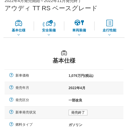
2022年4月発売開始～2022年11月発売終了
65,050
店舗を検索
円
アウディ TT RS ベースグレード
*当該価格は車種別の価格となります。
基本仕様
安全装備
車両装備
走行性能
基本仕様
新車価格
1,076万円(税込)
発売年月
2022年4月
発売区分
一部改良
新車発売状況
発売終了
燃料タイプ
ガソリン