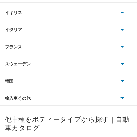
ホンダ
e-トロン GT
BMW
キャデラック
イギリス
三菱
e-トロン S
BMWアルピナ
クライスラー
TVR
イタリア
マツダ
e-トロン S スポーツバック
スマート
サターン
アストンマーティン
アルファロメオ
フランス
いすゞ
e-トロン スポーツバック
アウディ
シボレー
ジャガー
アウトビアンキ
シトロエン
スバル
Q2
スウェーデン
オペル
ビュイック
ダイムラー
フィアット
プジョー
スズキ
サーブ
Q3
フォルクスワーゲン
韓国
フォード
ベントレー
フェラーリ
ルノー
ダイハツ
ボルボ
Q3 スポーツバック
ポルシェ
ヒョンデ
ポンティアック
輸入車その他
ランドローバー
マセラティ
ブガッティ
光岡自動車
Q4 e-トロン
メルセデス・ベンツ
デーウ
もっと見る
マーキュリー
BYD
ロータス
ランチア
他車種をボディータイプから探す｜自動
日産ディーゼル
もっと見る
Q4 スポーツバック e-トロン
マイバッハ
キア
リンカーン
プロトン
車カタログ
ローバー
ランボルギーニ
日野自動車
Q5