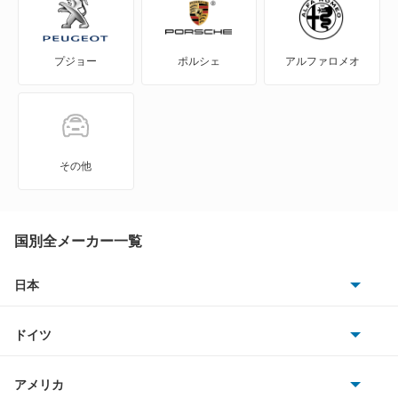
A6 アバント
プジョー
ポルシェ
アルファロメオ
A6 アバント e-トロン
A6 オールロード クワトロ
A6 スポーツバック e-トロン
その他
A6 ハイブリッド
A7 スポーツバック
国別全メーカー一覧
A8
日本
トヨタ
A8 ハイブリッド
ドイツ
日産
e-トロン
AMG
アメリカ