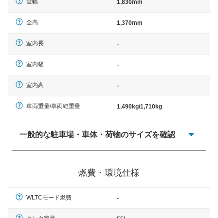
全幅
1,830mm
全高
1,370mm
室内長
-
室内幅
-
室内高
-
車両重量/車両総重量
1,490kg/1,710kg
一般的な駐車場・車体・荷物のサイズを確認
一般的に塗料などによる駐車場ライン施工の際には、1台
当たりのスペースと駐車に必要な車路幅が、幅 2,500mm
燃費・環境仕様
× 長さ 5,000mm 車路幅 5,000mmというサイズが標準値
（最低値）とされる事が多いようです。
WLTCモード燃費
-