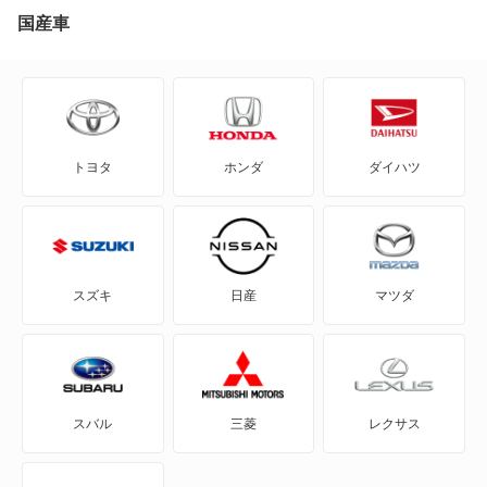
80
国産車
80 アバント
90
トヨタ
ホンダ
ダイハツ
A1
A1 シティカーバー
A1 スポーツバック
スズキ
日産
マツダ
A3
A3 スポーツバック
スバル
三菱
レクサス
A3 スポーツバック e-トロン
A3 セダン