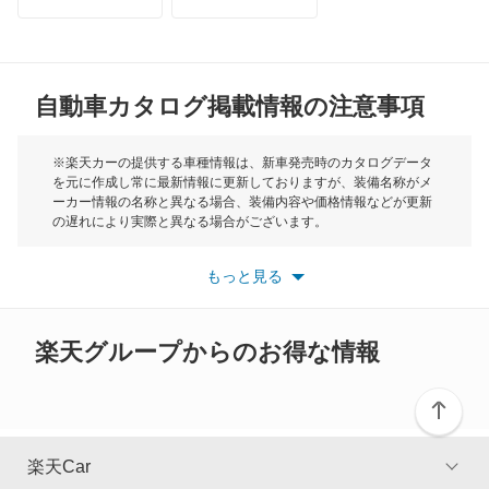
トライアンフ
もっと見る
R8 スパイダー
MG
RS e-トロン GT
自動車カタログ掲載情報の注意事項
ミニ
RS Q3
モーク
※楽天カーの提供する車種情報は、新車発売時のカタログデータ
を元に作成し常に最新情報に更新しておりますが、装備名称がメ
RS Q3 スポーツバック
ーカー情報の名称と異なる場合、装備内容や価格情報などが更新
もっと見る
の遅れにより実際と異なる場合がございます。
RS Q8
※最新情報につきましては、各メーカーの情報をご確認くださ
い。
もっと見る
※また安全装備につきましては同名称の装備であっても動作範囲
RS2 アバント
や性能に違いがございますので、詳細情報は各メーカーの情報を
ご確認ください。
RS3 スポーツバック
楽天グループからのお得な情報
RS3 セダン
RS4
楽天Car