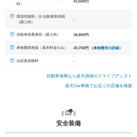
43,500円
軽自動車
時）
N-BOX、ワゴンR、タント、アル
ト など
環境性能割：旧 自動車取得税
-
（購入時）
自動車税重量税（購入時）
36,900円
中型車
車検費用相場（基本料金のみ）
20,700円 （
車検費用の詳細
）
ノア、セレナ、プリウス、カロー
ラ、ステップワゴン など
自賠責保険料
-
自動車保険なら楽天損保のドライブアシスト
楽天Car車検でお近くの店舗を検索
大型車
クラウン、アルファード、フォレ
スター、ハイエースワゴン、デリ
カD:5 など
安全装備