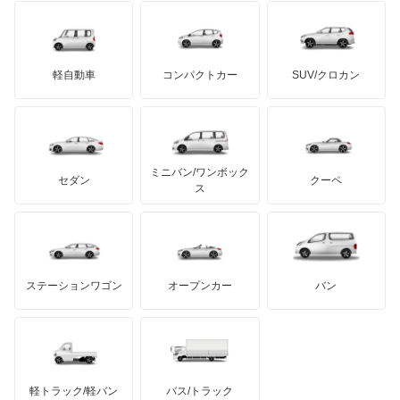
ブラバス
サンヨン
デロリアン
TD
ロールスロイス
デトマソ
三菱ふそう
Q5 スポーツバック
ミニ
ADモータース
サリーン
ドンカーブート
ジネッタ
アバルト
軽自動車
コンパクトカー
SUV/クロカン
UDトラックス
Q5 ハイブリッド
アルテガ
プリムス
バーキン
もっと見る
ケータハム
イノチェンティ
レクサス
Q6 e-トロン
テスラ
セアト
もっと見る
カーボディーズ
もっと見る
アキュラ
Q6 スポーツバック e-トロン
ミニバン/ワンボック
ジープ
KTM
セダン
クーペ
モーガン
ス
Q7
もっと見る
ダッジ
アルテガ
バンデンプラス
Q8
GMC
マクラーレン
もっと見る
ステーションワゴン
オープンカー
バン
Q8 e-トロン
ハマー
オースチン
Q8 スポーツバック e-トロン
インフィニティ
モーリス
R8
軽トラック/軽バン
バス/トラック