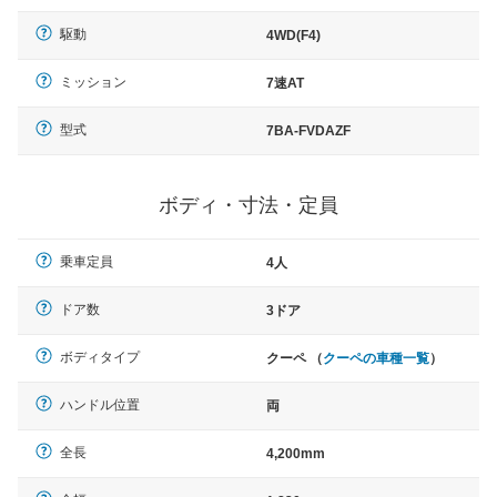
駆動
4WD(F4)
ミッション
7速AT
型式
7BA-FVDAZF
ボディ・寸法・定員
乗車定員
4人
ドア数
3ドア
ボディタイプ
クーペ （
クーペの車種一覧
）
ハンドル位置
両
全長
4,200mm