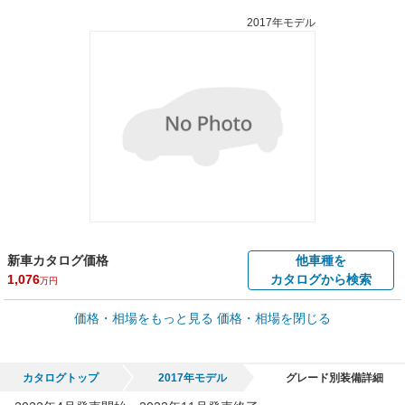
2017年モデル
新車カタログ価格
他車種を
1,076
カタログから検索
万円
車買取価格 *
価格・相場をもっと見る
価格・相場を閉じる
車買取相場
30.7
～
621.3
万円
万円
シミュレーション
2011年式/20万km
～
2017年式/5千km
カタログトップ
2017年モデル
グレード別装備詳細
全国平均の車検価格 *
楽天Car車検で