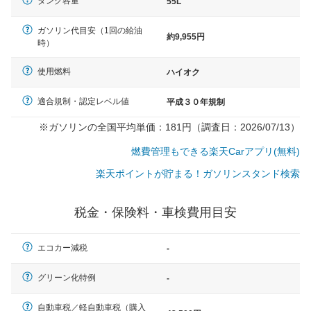
タンク容量
55L
ガソリン代目安（1回の給油
約9,955円
時）
使用燃料
ハイオク
適合規制・認定レベル値
平成３０年規制
※ガソリンの全国平均単価：181円（調査日：2026/07/13）
燃費管理もできる楽天Carアプリ(無料)
楽天ポイントが貯まる！ガソリンスタンド検索
税金・保険料・車検費用目安
エコカー減税
-
一般的な車体のサイズの目安
グリーン化特例
-
自動車税／軽自動車税（購入