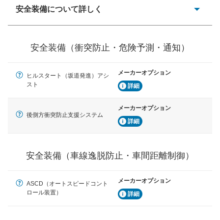
安全装備について詳しく
一般的な荷物のサイズの目安
衝突防止
前走車や歩行者との衝突を回避するプリクラッシュブレ
安全装備（衝突防止・危険予測・通知）
ーキアシスト、ABSなどが装備されています。
危険予測・通知
メーカーオプション
ヒルスタート（坂道発進）アシ
見えにくい場所に潜む危険を予測・通知するためのシス
スト
テムなどが装備されています。
詳細
車線逸脱防止
メーカーオプション
後側方衝突防止支援システム
車線のはみだしやふらつきを防止するためにレーンキー
詳細
プアシストなどが装備されています
車間距離制御
安全装備（車線逸脱防止・車間距離制御）
安全な車間距離を保ちながら前車を追従するアダプティ
ブ・クルーズ・コントロールなどが装備されています。
メーカーオプション
運転・駐車支援
ASCD（オートスピードコント
ロール装置）
駐車をスムーズに行うためにインテリジェンスパーキン
詳細
グ・アシストやサイドブラインドモニターなどが装備さ
れています。