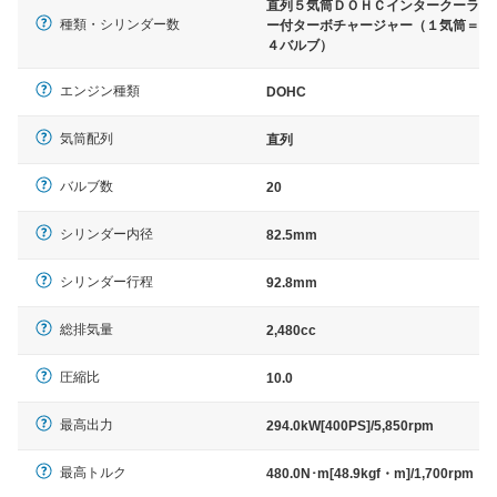
直列５気筒ＤＯＨＣインタークーラ
種類・シリンダー数
ー付ターボチャージャー（１気筒＝
４バルブ）
エンジン種類
DOHC
気筒配列
直列
バルブ数
20
シリンダー内径
82.5mm
シリンダー行程
92.8mm
総排気量
2,480cc
圧縮比
10.0
最高出力
294.0kW[400PS]/5,850rpm
最高トルク
480.0N･m[48.9kgf・m]/1,700rpm