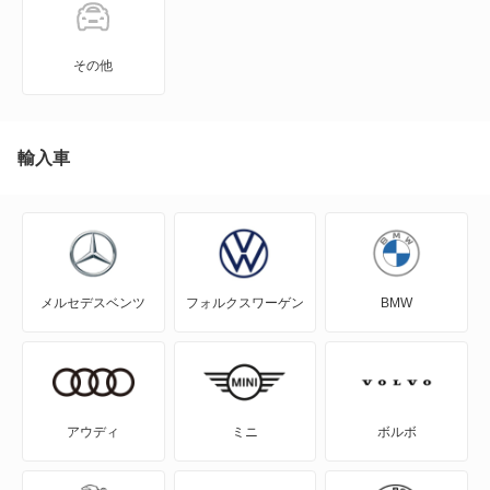
A4
その他
A4 アバント
A4 オールロード クワトロ
輸入車
A5
A5 アバント
メルセデスベンツ
フォルクスワーゲン
BMW
A5 カブリオレ
A5 スポーツバック
A5 セダン
アウディ
ミニ
ボルボ
A6