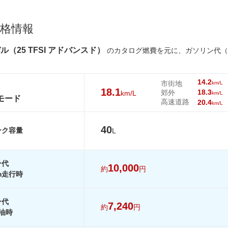
215/45R17
195/55R16
215/45R17
格情報
215/45R17
195/55R16
215/45R17
ル（25 TFSI アドバンスド）
のカタログ燃費を元に、ガソリン代（
18.1km/L
18.1km/L
18.1km/L
14.2km/L
14.2km/L
14.2km/L
14.2
市街地
km/L
18.3km/L
18.3km/L
18.3km/L
18.1
18.3
郊外
km/L
km/L
Cモード
20.4km/L
20.4km/L
20.4km/L
高速道路
20.4
km/L
19.8km/L
19.8km/L
19.8km/L
40
ンク容量
-
-
-
L
-
-
-
ン代
を見る
装備詳細を見る
装備詳細を見る
装備詳細を見
10,000
約
円
km走行時
ン代
7,240
約
円
油時