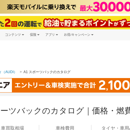
コンテンツ
保険
アプリ
お得/キャンペーン
楽天Carマガジン
キャンペーン一覧
ツ購入
自動車保険
楽天Carアプリ
自動車カタログ
ービス
楽天マイカー割
（AUDI）
A1 スポーツバックのカタログ
スポーツバックのカタログ｜価格・燃
車買取
相場
車検
費用
タイヤ・
車用