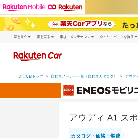
車を買う
車を売る
車検・メンテナンス
タイヤ・パーツを買う
試乗・商談
楽天Car車買取
車検予約
タイヤ・パー
キズ修理予約
新車
タイヤ交換サ
洗車・コーティング予約
メンテナンス管理
楽天Carトップ
自動車メーカー一覧（自動車カタログ）
アウディ
アウディ A1 
カタログ・
価格・燃費