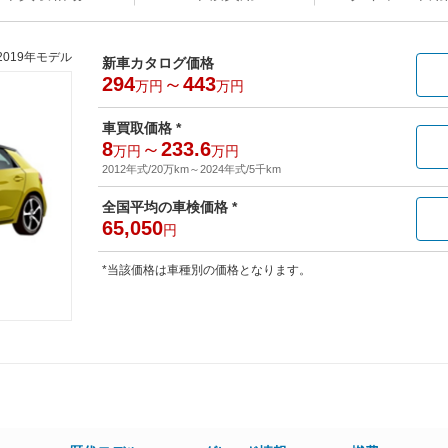
2019年モデル
新車カタログ価格
294
～
443
万円
万円
車買取価格 *
8
～
233.6
万円
万円
2012年式/20万km
～
2024年式/5千km
全国平均の車検価格 *
65,050
円
*当該価格は車種別の価格となります。