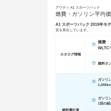
前輪サイズ
195/55R16
アウディ A1 スポーツバック
燃費・ガソリン平均価
後輪サイズ
195/55R16
燃費
A1 スポーツバック 2019年モデ
WLTC
18.1km/L
安を算出しています。
WLTC/市街地
14.2km/L
燃費
WLTC/郊外
18.3km/L
WLT
WLTC/高速道路
20.4km/L
カタログ情報
JC08
19.8km/L
燃料タ
1015
-
60km定地
-
ガソリ
装備詳細
装備オプション
1,000
ガソリ
1回の給
燃料費計算