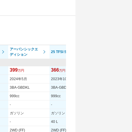
アーバンシックエ
25 TFSI Sライン
25 TFSI
ディション
399
366
304
万円
万円
万円
2024年5月
2023年10月
2023年4月
3BA-GBDKL
3BA-GBDKL
3BA-GBDKL
999cc
999cc
999cc
-
-
-
ガソリン
ガソリン
ガソリン
-
40 L
40 L
2WD (FF)
2WD (FF)
2WD (FF)