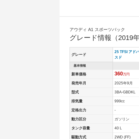
アウディ A1 スポーツバック
グレード情報（2019
25 TFSI アド
グレード
スド
基本情報
360
新車価格
万円
発売年月
2025年9月
型式
3BA-GBDKL
排気量
999cc
定格出力
-
動力区分
ガソリン
タンク容量
40 L
駆動方式
2WD (FF)