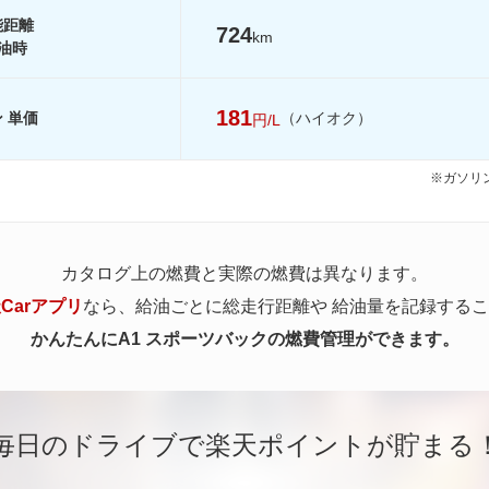
能距離
724
km
油時
181
 単価
（ハイオク）
円/L
※ガソリン
カタログ上の燃費と実際の燃費は異なります。
Carアプリ
なら、給油ごとに総走行距離や
給油量を記録するこ
かんたんにA1 スポーツバックの燃費管理ができます。
毎日のドライブで楽天ポイントが貯まる