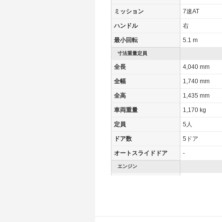
ミッション
7速AT
ハンドル
右
最小回転
5.1 m
寸法重量定員
全長
4,040 mm
全幅
1,740 mm
全高
1,435 mm
車両重量
1,170 kg
定員
5人
ドア数
5ドア
オートスライドドア
-
エンジン
最高出力
70.00 [95]/ 5,
最高トルク
175 [17.8]/ 1,
過給機
TB
タイヤ