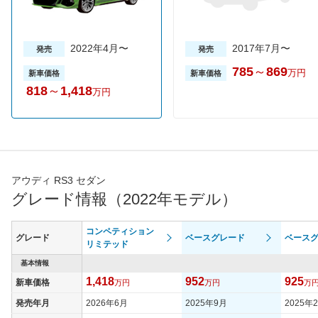
2022年4月〜
2017年7月〜
発売
発売
785
～
869
万円
新車価格
新車価格
818
～
1,418
万円
アウディ RS3 セダン
グレード情報（2022年モデル）
コンペティション
グレード
ベースグレード
ベース
リミテッド
基本情報
1,418
952
925
新車価格
万円
万円
万
発売年月
2026年6月
2025年9月
2025年