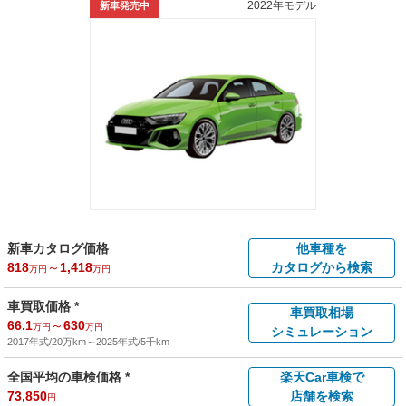
2022年モデル
新車発売中
新車カタログ価格
他車種を
818
～
1,418
カタログから検索
万円
万円
車買取価格 *
車買取相場
66.1
～
630
万円
万円
シミュレーション
2017年式/20万km
～
2025年式/5千km
全国平均の車検価格 *
楽天Car車検で
73,850
店舗を検索
円