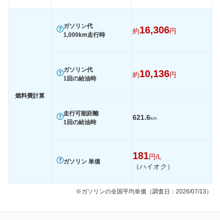
60km定地
-
-
-
装備詳細を見る
装備詳細を見る
装備
装備オプション
ガソリン代
16,306
約
円
1,000km走行時
ガソリン代
10,136
約
円
1回の給油時
燃料費計算
走行可能距離
621.6
km
1回の給油時
181
円/L
ガソリン 単価
（ハイオク）
※ガソリンの全国平均単価（調査日：2026/07/13）