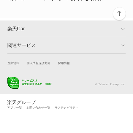
RS4
RS4 アバント
楽天Car
RS5
関連サービス
TOP
よくある質問
RS5 カブリオレ
キャンペーン一覧
試乗・商談
新車購入
企業情報
個人情報保護方針
採用情報
RS5 スポーツバック
楽天Car車買取
車検予約
RS6
キズ修理予約
洗車・コーティング予約
© Rakuten Group, Inc.
メンテナンス管理
タイヤ・パーツ購入
RS6 アバント
タイヤ交換サービス
楽天Car マガジン
楽天グループ
自動車カタログ
自動車保険
アプリ一覧
お問い合わせ一覧
サステナビリティ
RS7 スポーツバック
楽天マイカー割
S e-トロン GT