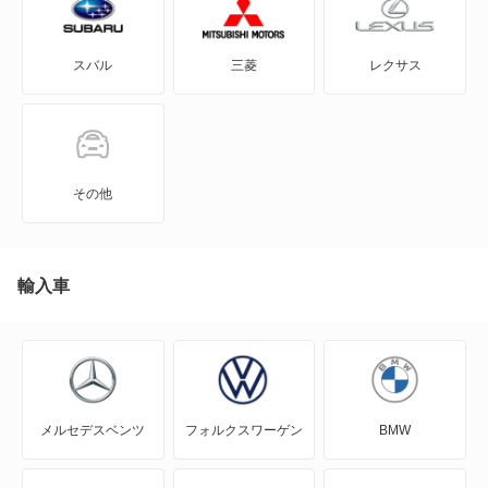
A3 スポーツバック
S5 スポーツバック
スバル
三菱
レクサス
A3 スポーツバック e-トロン
S5 セダン
A3 セダン
S6
A4
S7 スポーツバック
その他
A4 アバント
S8
A4 オールロード クワトロ
輸入車
S8 プラス
A5
もっと見る
A5 アバント
メルセデスベンツ
フォルクスワーゲン
BMW
A5 カブリオレ