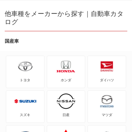
100 アバント
他車種をメーカーから探す｜自動車カタ
A6
ログ
200
A6 ハイブリッド
80
国産車
A7 スポーツバック
80 アバント
A8
90
A8 ハイブリッド
トヨタ
ホンダ
ダイハツ
A1
RS4
A1 シティカーバー
RS6
A1 スポーツバック
S3 セダン
スズキ
日産
マツダ
A3
S4