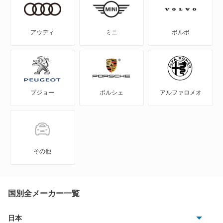
A5 スポーツバック
A5 セダン
アウディ
ミニ
ボルボ
A6
A6 アバント
プジョー
ポルシェ
アルファロメオ
A6 アバント e-トロン
A6 オールロード クワトロ
A6 スポーツバック e-トロン
その他
A6 ハイブリッド
A7 スポーツバック
国別全メーカー一覧
A8
日本