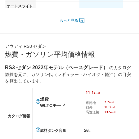
オートスライド
-
-
-
ドア
エンジン
もっと見る
最高出力
294.00 [400]/ 5,600
294.00 [400]/ 5,600
294.00 [
最高トルク
500 [51]/ 2,250
500 [51]/ 2,250
500 [51]
アウディ RS3 セダン
過給機
-
TB
TB
燃費・ガソリン平均価格情報
タイヤ
前輪サイズ
265/30R19
265/30R19
265/30
RS3 セダン 2022年モデル（ベースグレード）
のカタログ
後輪サイズ
245/35R19
245/35R19
245/35
燃費を元に、ガソリン代（レギュラー・ハイオク・軽油）の目安
を算出しています。
燃費
WLTC
-
10.7km/L
10.7km/
11.1
km/L
WLTC/市街地
-
7km/L
7km/L
燃費
7.7
市街地
km/L
WLTCモード
WLTC/郊外
-
11.2km/L
11.2km/
11.3
郊外
km/L
高速道路
13.5
km/L
WLTC/高速道路
-
13.3km/L
13.3km/
カタログ情報
JC08
-
11.6km/L
11.6km/
56
燃料タンク容量
L
1015
-
-
-