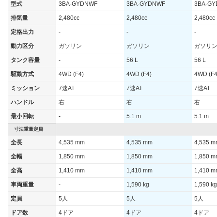
型式
3BA-GYDNWF
3BA-GYDNWF
3BA-G
排気量
2,480cc
2,480cc
2,480cc
定格出力
-
-
-
動力区分
ガソリン
ガソリン
ガソリ
タンク容量
-
56 L
56 L
駆動方式
4WD (F4)
4WD (F4)
4WD (F4
ミッション
7速AT
7速AT
7速AT
ハンドル
右
右
右
最小回転
-
5.1 m
5.1 m
寸法重量定員
全長
4,535 mm
4,535 mm
4,535 
全幅
1,850 mm
1,850 mm
1,850 
全高
1,410 mm
1,410 mm
1,410 
車両重量
-
1,590 kg
1,590 kg
定員
5人
5人
5人
ドア数
4ドア
4ドア
4ドア