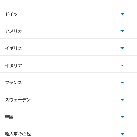
トヨタ
A8 ハイブリッド
ドイツ
日産
e-トロン
AMG
アメリカ
ホンダ
e-トロン GT
BMW
キャデラック
イギリス
三菱
e-トロン S
BMWアルピナ
クライスラー
TVR
イタリア
マツダ
e-トロン S スポーツバック
スマート
サターン
アストンマーティン
アルファロメオ
フランス
いすゞ
e-トロン スポーツバック
アウディ
シボレー
ジャガー
アウトビアンキ
シトロエン
スバル
Q2
スウェーデン
オペル
ビュイック
ダイムラー
フィアット
プジョー
スズキ
サーブ
Q3
フォルクスワーゲン
韓国
フォード
ベントレー
フェラーリ
ルノー
ダイハツ
ボルボ
Q3 スポーツバック
ポルシェ
ヒョンデ
ポンティアック
輸入車その他
ランドローバー
マセラティ