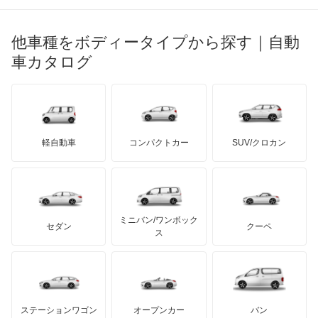
ブガッティ
光岡自動車
Q4 e-トロン
メルセデス・ベンツ
デーウ
もっと見る
マーキュリー
BYD
ロータス
ランチア
他車種をボディータイプから探す｜自動
日産ディーゼル
もっと見る
Q4 スポーツバック e-トロン
マイバッハ
キア
リンカーン
プロトン
車カタログ
ローバー
ランボルギーニ
日野自動車
Q5
ブラバス
サンヨン
デロリアン
TD
ロールスロイス
デトマソ
三菱ふそう
Q5 スポーツバック
ミニ
ADモータース
サリーン
ドンカーブート
ジネッタ
アバルト
軽自動車
コンパクトカー
SUV/クロカン
UDトラックス
Q5 ハイブリッド
アルテガ
プリムス
バーキン
もっと見る
ケータハム
イノチェンティ
レクサス
Q6 e-トロン
テスラ
セアト
もっと見る
カーボディーズ
もっと見る
アキュラ
Q6 スポーツバック e-トロン
ミニバン/ワンボック
ジープ
KTM
セダン
クーペ
モーガン
ス
Q7
もっと見る
ダッジ
アルテガ
バンデンプラス
Q8
GMC
マクラーレン
もっと見る
ステーションワゴン
オープンカー
バン