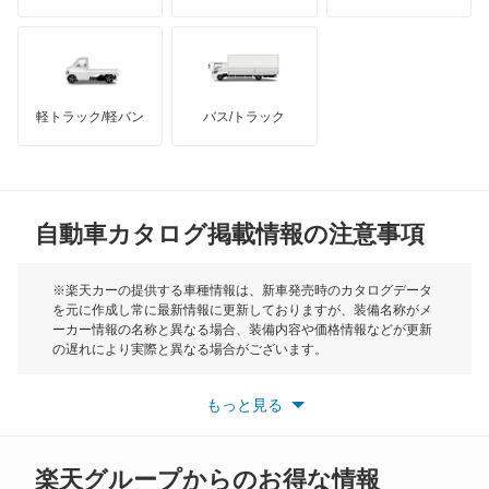
Q8 e-トロン
ハマー
オースチン
Q8 スポーツバック e-トロン
インフィニティ
モーリス
R8
軽トラック/軽バン
バス/トラック
トライアンフ
もっと見る
R8 スパイダー
MG
RS e-トロン GT
自動車カタログ掲載情報の注意事項
ミニ
RS Q3
モーク
※楽天カーの提供する車種情報は、新車発売時のカタログデータ
を元に作成し常に最新情報に更新しておりますが、装備名称がメ
RS Q3 スポーツバック
ーカー情報の名称と異なる場合、装備内容や価格情報などが更新
もっと見る
の遅れにより実際と異なる場合がございます。
RS Q8
※最新情報につきましては、各メーカーの情報をご確認くださ
い。
もっと見る
※また安全装備につきましては同名称の装備であっても動作範囲
RS2 アバント
や性能に違いがございますので、詳細情報は各メーカーの情報を
ご確認ください。
RS3 スポーツバック
楽天グループからのお得な情報