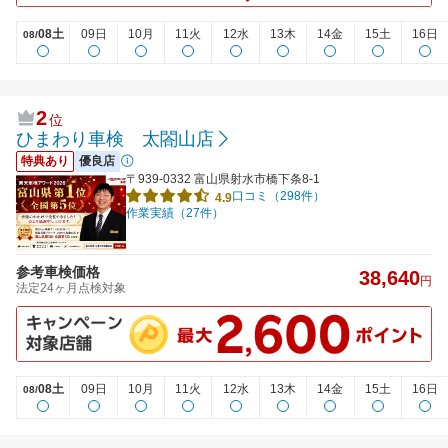
08土
09日
10月
11火
12水
13木
14金
15土
16日
08/
2
位
ひまわり車検 太閤山店
特典あり
優良店
〒939-0332 富山県射水市橋下条8-1
口コミ（298件）
4.9
作業実績（27件）
参考車検価格
38,640
円
法定24ヶ月点検対象
08土
09日
10月
11火
12水
13木
14金
15土
16日
08/