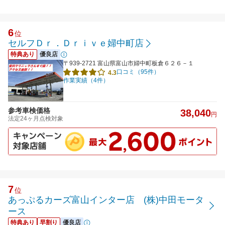
6
位
セルフＤｒ．Ｄｒｉｖｅ婦中町店
特典あり
優良店
〒939-2721 富山県富山市婦中町板倉６２６－１
口コミ（95件）
4.3
作業実績（4件）
参考車検価格
38,040
円
法定24ヶ月点検対象
7
位
あっぷるカーズ富山インター店 (株)中田モータ
ース
特典あり
早割り
優良店