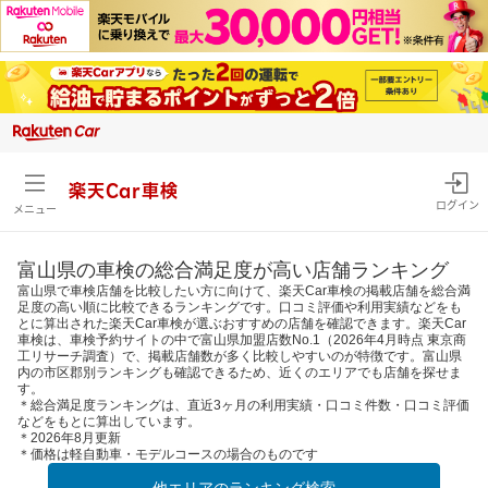
楽天Car車検
ログイン
メニュー
富山県の車検の総合満足度が高い店舗ランキング
富山県で車検店舗を比較したい方に向けて、楽天Car車検の掲載店舗を総合満
足度の高い順に比較できるランキングです。口コミ評価や利用実績などをも
とに算出された楽天Car車検が選ぶおすすめの店舗を確認できます。楽天Car
車検は、車検予約サイトの中で富山県加盟店数No.1（2026年4月時点 東京商
工リサーチ調査）で、掲載店舗数が多く比較しやすいのが特徴です。富山県
内の市区郡別ランキングも確認できるため、近くのエリアでも店舗を探せま
す。
＊総合満足度ランキングは、直近3ヶ月の利用実績・口コミ件数・口コミ評価
などをもとに算出しています。
＊2026年8月更新
＊価格は軽自動車・モデルコースの場合のものです