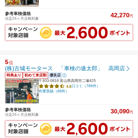
参考車検価格
42,270
円
法定24ヶ月点検対象
5
位
(株)古城モータース 「車検の速太郎」 高岡店
特典あり
初めて来店割
優良店
〒933-0816 富山県高岡市二塚425
口コミ（766件）
4.6
作業実績（68件）
参考車検価格
30,090
円
法定24ヶ月点検対象