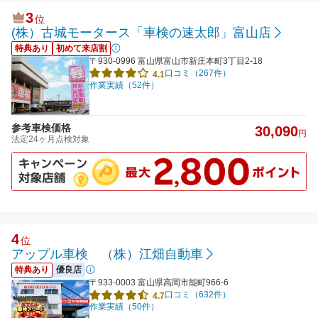
3
位
(株）古城モータース「車検の速太郎」富山店
特典あり
初めて来店割
〒930-0996 富山県富山市新庄本町3丁目2-18
口コミ（267件）
4.1
作業実績（52件）
参考車検価格
30,090
円
法定24ヶ月点検対象
4
位
アップル車検 （株）江畑自動車
特典あり
優良店
〒933-0003 富山県高岡市能町966-6
口コミ（632件）
4.7
作業実績（50件）