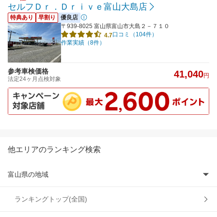
セルフＤｒ．Ｄｒｉｖｅ富山大島店
特典あり
早割り
優良店
〒939-8025 富山県富山市大島２－７１０
口コミ（104件）
4.7
作業実績（8件）
参考車検価格
41,040
円
法定24ヶ月点検対象
他エリアのランキング検索
富山県の地域
射水市
ランキングトップ(全国)