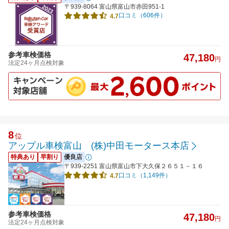
〒939-8064 富山県富山市赤田951-1
口コミ（606件）
4.7
参考車検価格
47,180
円
法定24ヶ月点検対象
8
位
アップル車検富山 (株)中田モータース本店
特典あり
早割り
優良店
〒939-2251 富山県富山市下大久保２６５１－１６
口コミ（1,149件）
4.7
参考車検価格
47,180
円
法定24ヶ月点検対象