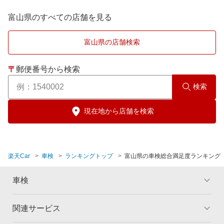
魚津市
富山県のすべての店舗を見る
小矢部市
富山県の店舗検索
黒部市
〒
郵便番号から検索
高岡市
検索
砺波市
現在地から店舗を検索
富山市
楽天Car
車検
ランキングトップ
富山県の車検総合満足度ランキング
滑川市
車検
関連サービス
トップ
マイページ