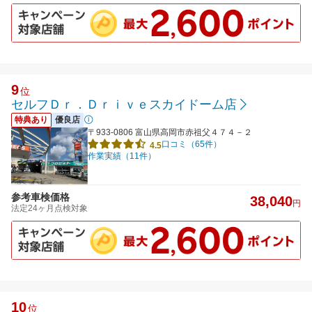
9
位
セルフＤｒ．Ｄｒｉｖｅスカイドーム店
特典あり
優良店
〒933-0806 富山県高岡市赤祖父４７４－２
口コミ（65件）
4.5
作業実績（11件）
参考車検価格
38,040
円
法定24ヶ月点検対象
10
位