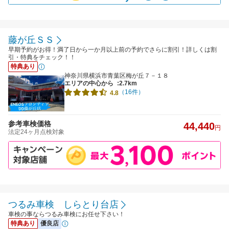
藤が丘ＳＳ
早期予約がお得！満了日から一か月以上前の予約でさらに割引！詳しくは割
引・特典をチェック！！
特典あり
神奈川県横浜市青葉区梅が丘７－１８
エリアの中心から
:2.7km
（16件）
4.8
参考車検価格
44,440
円
法定24ヶ月点検対象
つるみ車検 しらとり台店
車検の事ならつるみ車検にお任せ下さい！
特典あり
優良店