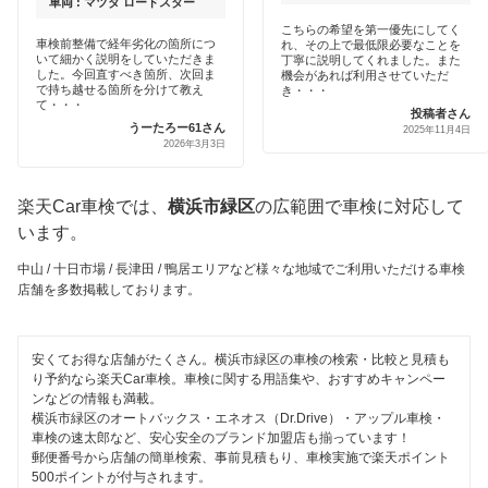
中部自動車販売（チューブ＆BCN）
車両 : マツダ ロードスター
横浜市港北区
クレジットカードOK
こちらの希望を第一優先にしてく
車検前整備で経年劣化の箇所につ
れ、その上で最低限必要なことを
車検館
横浜市栄区
いて細かく説明をしていただきま
丁寧に説明してくれました。また
土日祝OK
した。今回直すべき箇所、次回ま
機会があれば利用させていただ
で持ち越せる箇所を分けて教え
出光リテール車検
き・・・
横浜市瀬谷区
て・・・
投稿者さん
代車あり
うーたろー61さん
2025年11月4日
伊藤忠エネクス
横浜市都筑区
2026年3月3日
引取り・納車あり
宇佐美車検
横浜市鶴見区
楽天Car車検では、
横浜市緑区
の広範囲で車検に対応して
輸入車OK
コスモの車検
います。
横浜市戸塚区
ハイブリッド車OK
中山 / 十日市場 / 長津田 / 鴨居エリアなど様々な地域でご利用いただける車検
アーリー車検
横浜市中区
店舗を多数掲載しております。
EV車OK
車検のコバック
横浜市西区
120分以内の車検
ミタニ車検
安くてお得な店舗がたくさん。横浜市緑区の車検の検索・比較と見積も
横浜市保土ケ谷区
り予約なら楽天Car車検。車検に関する用語集や、おすすめキャンペー
1日車検
ンなどの情報も満載。
GTNET×カフェ車検
横浜市南区
横浜市緑区のオートバックス・エネオス（Dr.Drive）・アップル車検・
夜間受付
車検の速太郎など、安心安全のブランド加盟店も揃っています！
キグナス車検
郵便番号から店舗の簡単検索、事前見積もり、車検実施で楽天ポイント
横浜市
整備保証
500ポイントが付与されます。