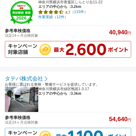
神奈川県横浜市青葉区しらとり台11-22
エリアの中心から
:3.2km
（133件）
4.7
作業実績（12件）
参考車検価格
40,940
円
法定24ヶ月点検対象
タテバ株式会社
お客様に選ばれる車検・整備サービスを提供しています。
神奈川県横浜市緑区鴨居1-3-17
エリアの中心から
:3.3km
参考車検価格
54,640
円
法定24ヶ月点検対象