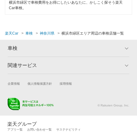
ホリデー車検
横浜市緑区で車検費用をお得にしたいあなたに、かしこく探そう楽天
Car車検。
1級整備士在籍
閉じる
マッハ車検
コンピューター診断
オートビークル車検
楽天Car
車検
神奈川県
横浜市緑区エリア周辺の車検店舗一覧
ヤジマ石油車検
閉じる
車検
出光興産「らくらく安心車検」
トヨタディーラー
関連サービス
トップ
マイページ
メリット
ご利用ガイド
ベアーズ車検
試乗・商談
新車購入
企業情報
個人情報保護方針
採用情報
車検の基礎知識
キャンペーン一覧
日産自動車販売
楽天Car車買取
車検予約
ランキング
よくある質問
安心WE！車検
キズ修理予約
洗車・コーティング予約
© Rakuten Group, Inc.
メンテナンス管理
タイヤ・パーツ購入
閉じる
タイヤ交換サービス
楽天Car マガジン
楽天グループ
自動車カタログ
自動車保険
アプリ一覧
お問い合わせ一覧
サステナビリティ