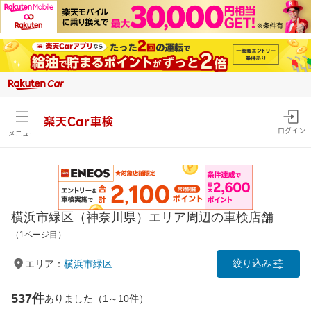
楽天Car車検
ログイン
メニュー
横浜市緑区（神奈川県）エリア周辺の車検店舗
（1ページ目）
絞り込み
エリア：
横浜市緑区
537件
ありました（1～10件）