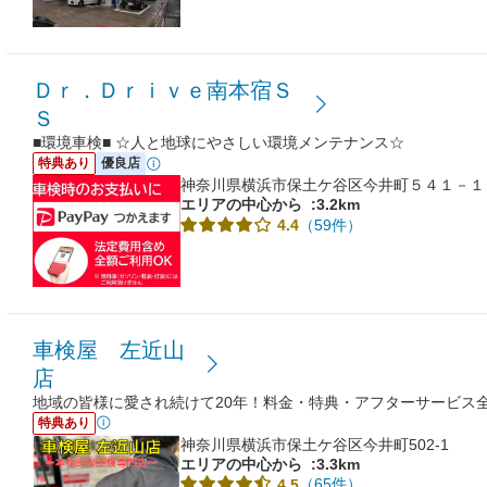
Ｄｒ．Ｄｒｉｖｅ南本宿Ｓ
Ｓ
■環境車検■ ☆人と地球にやさしい環境メンテナンス☆
特典あり
優良店
神奈川県横浜市保土ケ谷区今井町５４１－１
エリアの中心から
:3.2km
（59件）
4.4
車検屋 左近山
店
地域の皆様に愛され続けて20年！料金・特典・アフターサービス
特典あり
神奈川県横浜市保土ケ谷区今井町502-1
エリアの中心から
:3.3km
（65件）
4.5