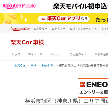
車を買う
車を売る
車検・メンテナンス
タイ
試乗・商談
楽天Car車買取
車検予約
キズ修理予約
新車
楽天Car車検
洗車・コーティン
メンテナンス管理
トップ
マイページ
メリット
ご利用ガイド
車検の基
楽天Car
車検
神奈川県
横浜市旭区エリア周辺の車検店舗一
横浜市旭区（神奈川県）エリア周