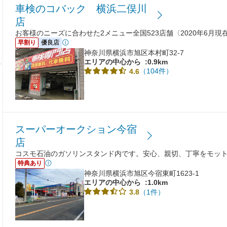
車検のコバック 横浜二俣川
店
お客様のニーズに合わせた2メニュー全国523店舗〈2020年6月
早割り
優良店
神奈川県横浜市旭区本村町32-7
エリアの中心から
:0.9km
（104件）
4.6
スーパーオークション今宿
店
コスモ石油のガソリンスタンド内です。安心、親切、丁寧をモッ
特典あり
神奈川県横浜市旭区今宿東町1623-1
エリアの中心から
:1.0km
（1件）
3.8