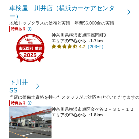
車検屋 川井店（横浜カーケアセンタ
ー）
地域トップクラスの信頼と実績 年間56,000台の実績
特典あり
神奈川県横浜市旭区都岡町9
エリアの中心から
:1.7km
（203件）
4.7
下川井
SS
当店は整備士資格を持ったスタッフがご対応させていただきます
特典あり
神奈川県横浜市旭区金ケ谷２－３１－１２
エリアの中心から
:1.8km