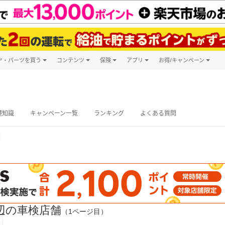
ヤ・パーツを買う
コンテンツ
保険
アプリ
お得/キャンペーン
楽天Carマガジン
キャンペーン
タイヤ・パーツ購入
自動車保険
楽天Carアプリ
自動車カタログ
タイヤ交換サービス
楽天マイカー
グ予約
礎知識
キャンペーン一覧
ランキング
よくある質問
覧
辺の車検店舗
（1ページ目）