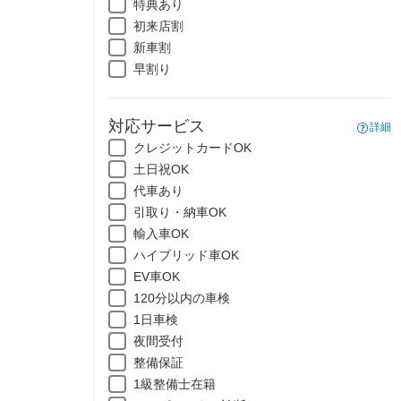
特典あり
初来店割
新車割
早割り
対応サービス
詳細
クレジットカードOK
土日祝OK
代車あり
引取り・納車OK
輸入車OK
ハイブリッド車OK
EV車OK
120分以内の車検
1日車検
夜間受付
整備保証
1級整備士在籍