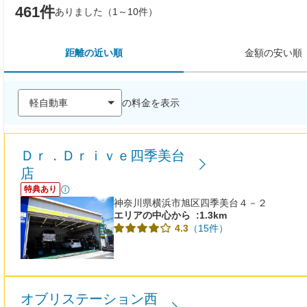
461件
ありました（1～10件）
距離の近い順
金額の安い順
の料金を表示
Ｄｒ．Ｄｒｉｖｅ四季美台
店
特典あり
神奈川県横浜市旭区四季美台４－２
エリアの中心から
:1.3km
（15件）
4.3
オブリステーション西