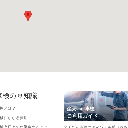
車検の豆知識
検とは？
楽天Car 車検
ご利用ガイド
検にかかる費用
検当日までに準備すること
楽天Car 車検でポイントを受け取る