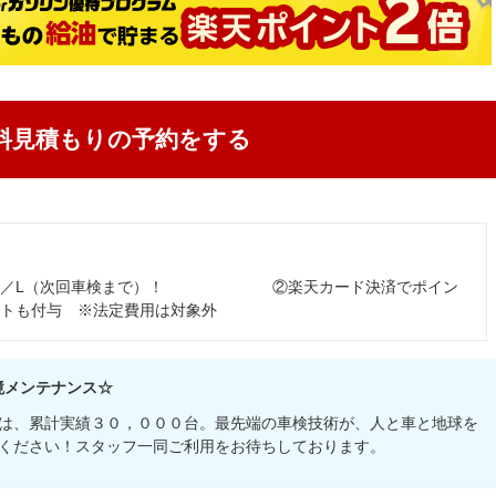
料見積もりの予約をする
5円引／L（次回車検まで）！ ②楽天カード決済でポイン
トも付与 ※法定費用は対象外
境メンテナンス☆
は、累計実績３０，０００台。最先端の車検技術が、人と車と地球を
ください！スタッフ一同ご利用をお待ちしております。