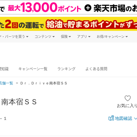
ヤ・パーツを買う
コンテンツ
保険
アプリ
お得/キャンペーン
楽天Carマガジン
キャンペーン
タイヤ・パーツ購入
自動車保険
楽天Carアプリ
自動車カタログ
タイヤ交換サービス
楽天マイカー
グ予約
礎知識
キャンペーン一覧
ランキング
よくある質問
店舗一覧
Ｄｒ．Ｄｒｉｖｅ南本宿ＳＳ
ｅ南本宿ＳＳ
お気に入
－１
地図確認