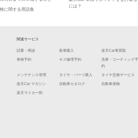
には？
検に関する用語集
関連サービス
試乗・商談
新車購入
楽天Car車買取
車検予約
キズ修理予約
洗車・コーティング
約
メンテナンス管理
タイヤ・パーツ購入
タイヤ交換サービス
楽天Car マガジン
自動車カタログ
自動車保険
楽天マイカー割