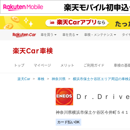
車を買う
車を売る
車検・メンテナンス
タイ
試乗・商談
楽天Car車買取
車検予約
キズ修理予約
新車
楽天Car車検
洗車・コーティン
メンテナンス管理
トップ
マイページ
メリット
ご利用ガイド
車検の基
楽天Car
車検
神奈川県
横浜市保土ケ谷区エリア周辺の車検
Ｄｒ．Ｄｒｉｖ
神奈川県横浜市保土ケ谷区今井町５４１
カード払いOK