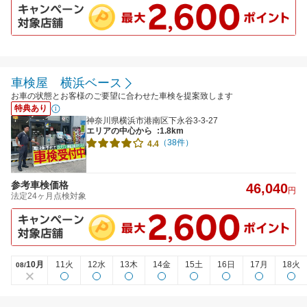
車検屋 横浜ベース
お車の状態とお客様のご要望に合わせた車検を提案致します
特典あり
神奈川県横浜市港南区下永谷3-3-27
エリアの中心から
:1.8km
（38件）
4.4
参考車検価格
46,040
円
法定24ヶ月点検対象
10月
11火
12水
13木
14金
15土
16日
17月
18火
08/