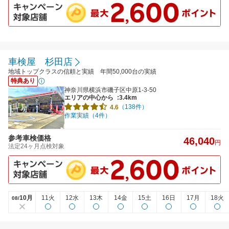
車検屋 杉田店
地域トップクラスの信頼と実績 年間50,000台の実績
特典あり
神奈川県横浜市磯子区中原1-3-50
エリアの中心から
:3.4km
（138件）
4.6
作業実績（4件）
参考車検価格
46,040
円
法定24ヶ月点検対象
10月
11火
12水
13木
14金
15土
16日
17月
18火
08/