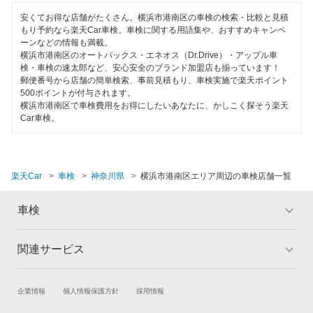
120分以内の車検
GTNET×カフェ車検
安くてお得な店舗がたくさん。横浜市港南区の車検の検索・比較と見積
横浜市緑区
もり予約なら楽天Car車検。車検に関する用語集や、おすすめキャンペ
1日車検
ーンなどの情報も満載。
キグナス車検
横浜市南区
横浜市港南区のオートバックス・エネオス（Dr.Drive）・アップル車
夜間受付
検・車検の速太郎など、安心安全のブランド加盟店も揃っています！
ホリデー車検
郵便番号から店舗の簡単検索、事前見積もり、車検実施で楽天ポイント
横浜市
整備保証
500ポイントが付与されます。
マッハ車検
横浜市港南区で車検費用をお得にしたいあなたに、かしこく探そう楽天
Car車検。
1級整備士在籍
閉じる
オートビークル車検
コンピューター診断
出光興産「らくらく安心車検」
楽天Car
車検
神奈川県
横浜市港南区エリア周辺の車検店舗一覧
アクセル車検
閉じる
車検
トヨタディーラー
ベアーズ車検
関連サービス
トップ
マイページ
メリット
ご利用ガイド
安心WE！車検
試乗・商談
新車購入
企業情報
個人情報保護方針
採用情報
車検の基礎知識
キャンペーン一覧
楽天Car車買取
車検予約