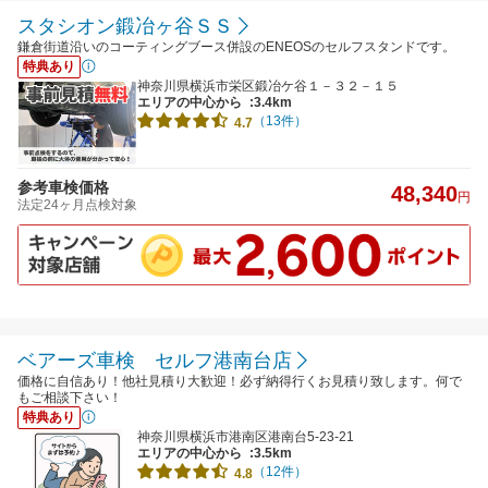
スタシオン鍛冶ヶ谷ＳＳ
鎌倉街道沿いのコーティングブース併設のENEOSのセルフスタンドです。
特典あり
神奈川県横浜市栄区鍛冶ケ谷１－３２－１５
エリアの中心から
:3.4km
（13件）
4.7
参考車検価格
48,340
円
法定24ヶ月点検対象
ベアーズ車検 セルフ港南台店
価格に自信あり！他社見積り大歓迎！必ず納得行くお見積り致します。何で
もご相談下さい！
特典あり
神奈川県横浜市港南区港南台5-23-21
エリアの中心から
:3.5km
（12件）
4.8