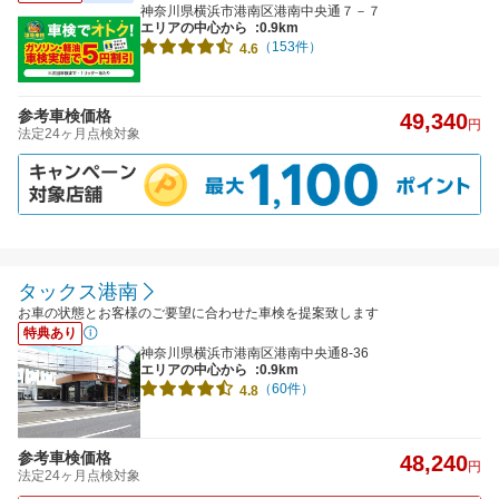
神奈川県横浜市港南区港南中央通７－７
エリアの中心から
:0.9km
（153件）
4.6
参考車検価格
49,340
円
法定24ヶ月点検対象
タックス港南
お車の状態とお客様のご要望に合わせた車検を提案致します
特典あり
神奈川県横浜市港南区港南中央通8-36
エリアの中心から
:0.9km
（60件）
4.8
参考車検価格
48,240
円
法定24ヶ月点検対象