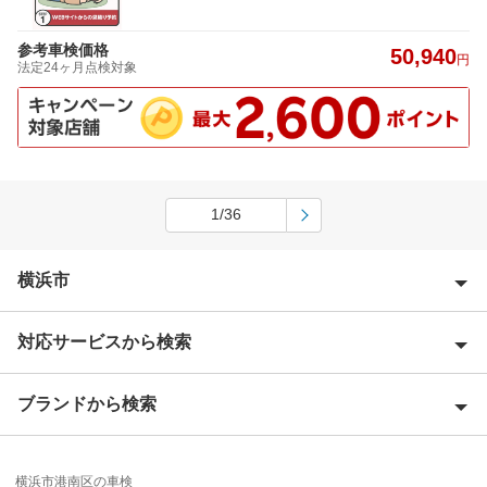
参考車検価格
50,940
円
法定24ヶ月点検対象
1/36
横浜市
対応サービスから検索
横浜市青葉区
横浜市旭区
ブランドから検索
Award 受賞店
横浜市泉区
優良店
ENEOS
横浜市磯子区
横浜市港南区の車検