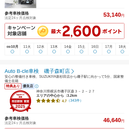
参考車検価格
53,140
円
法定24ヶ月点検対象
10月
11火
12水
13木
14金
15土
16日
17月
18火
08/
Auto B-cle車検 磯子森町店
安心の整備付き車検、SUZUKIYA新杉田店から磯子駅に向かって5分、国家整
備士在籍
特典あり
優良店
神奈川県横浜市磯子区森３－２－２７
エリアの中心から
:3.2km
（343件）
4.7
参考車検価格
46,640
円
法定24ヶ月点検対象