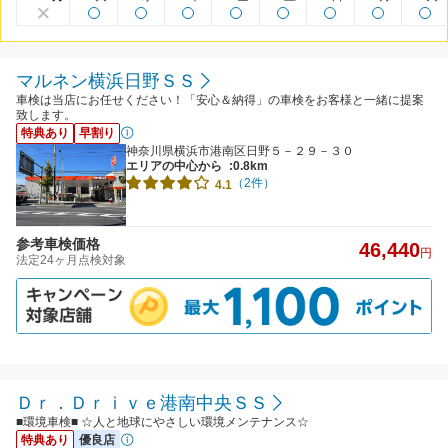
マルネン横浜日野ＳＳ
車検は当店にお任せください！「安心＆納得」の車検をお客様と一緒に提案
致します。
特典あり
早割り
神奈川県横浜市港南区日野５－２９－３０
エリアの中心から
:0.8km
（2件）
4.1
参考車検価格
46,440
円
法定24ヶ月点検対象
Ｄｒ．Ｄｒｉｖｅ港南中央ＳＳ
■環境車検■ ☆人と地球にやさしい環境メンテナンス☆
特典あり
優良店