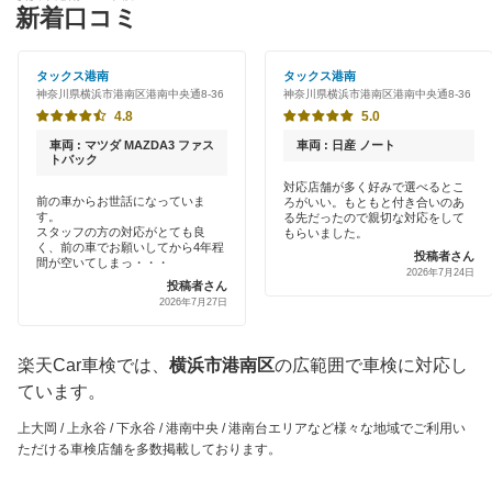
特典あり
新着口コミ
「車検の速太郎」
横浜市神奈川区
初めて来店割りあり
アップル車検
タックス港南
タックス港南
横浜市金沢区
神奈川県横浜市港南区港南中央通8-36
神奈川県横浜市港南区港南中央通8-36
新車初回割りあり
オートバックス
4.8
5.0
横浜市港北区
早割りあり
車両 : マツダ MAZDA3 ファス
車両 : 日産 ノート
中部自動車販売（チューブ＆BCN）
トバック
横浜市栄区
クレジットカードOK
対応店舗が多く好みで選べるとこ
前の車からお世話になっていま
ろがいい。もともと付き合いのあ
車検館
横浜市瀬谷区
す。
る先だったので親切な対応をして
土日祝OK
スタッフの方の対応がとても良
もらいました。
く、前の車でお願いしてから4年程
出光リテール車検
投稿者さん
横浜市都筑区
間が空いてしまっ・・・
2026年7月24日
代車あり
投稿者さん
伊藤忠エネクス
横浜市鶴見区
2026年7月27日
引取り・納車あり
宇佐美車検
横浜市戸塚区
楽天Car車検では、
横浜市港南区
の広範囲で車検に対応し
輸入車OK
コスモの車検
ています。
横浜市中区
ハイブリッド車OK
上大岡 / 上永谷 / 下永谷 / 港南中央 / 港南台エリアなど様々な地域でご利用い
車検のコバック
横浜市西区
ただける車検店舗を多数掲載しております。
EV車OK
ミタニ車検
横浜市保土ケ谷区