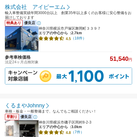
株式会社 アイピーエム
輸入車整備実績年間3000台以上 創業35年以上多くのお客様に安心整備をお
届けしております
特典あり
優良店
神奈川県横浜市戸塚区舞岡町３３９７
エリアの中心から
:2.7km
（18件）
4.5
参考車検価格
51,540
円
法定24ヶ月点検対象
くるまやJohnny
車検・板金・一般整備まで、なんでもご相談ください！
早割り
優良店
神奈川県横浜市磯子区岡村8-2-3
エリアの中心から
:3.0km
（7件）
4.8