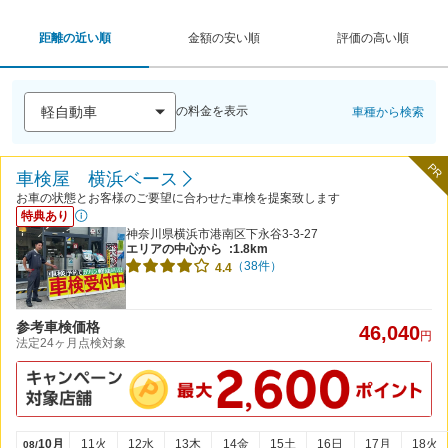
距離の近い順
金額の安い順
評価の高い順
の料金を表示
車種から検索
PR
車検屋 横浜ベース
お車の状態とお客様のご要望に合わせた車検を提案致します
特典あり
神奈川県横浜市港南区下永谷3-3-27
エリアの中心から
:1.8km
（38件）
4.4
参考車検価格
46,040
円
法定24ヶ月点検対象
10月
11火
12水
13木
14金
15土
16日
17月
18火
08/