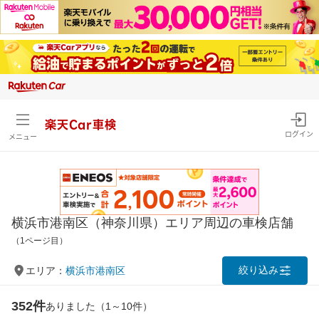
楽天Car車検
ログイン
メニュー
横浜市港南区（神奈川県）エリア周辺の車検店舗
（1ページ目）
絞り込み
エリア：
横浜市港南区
352件
ありました（1～10件）