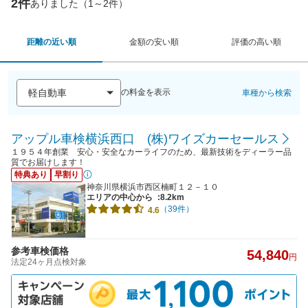
2件
ありました（1～2件）
距離の近い順
金額の安い順
評価の高い順
の料金を表示
車種から検索
アップル車検横浜西口 (株)ワイズカーセールス
１９５４年創業 安心・安全なカーライフのため、最新技術をディーラー品
質でお届けします！
特典あり
早割り
神奈川県横浜市西区楠町１２－１０
エリアの中心から
:8.2km
（39件）
4.6
参考車検価格
54,840
円
法定24ヶ月点検対象