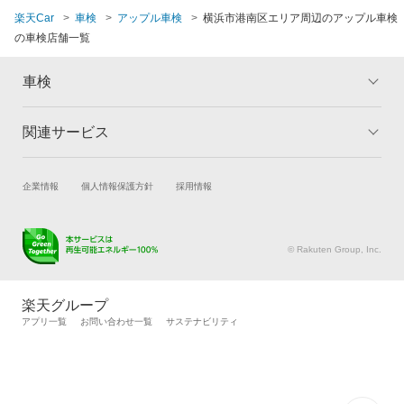
楽天Car
車検
アップル車検
横浜市港南区エリア周辺のアップル車検
の車検店舗一覧
車検
関連サービス
トップ
マイページ
メリット
ご利用ガイド
試乗・商談
新車購入
企業情報
個人情報保護方針
採用情報
車検の基礎知識
キャンペーン一覧
楽天Car車買取
車検予約
ランキング
よくある質問
キズ修理予約
洗車・コーティング予約
© Rakuten Group, Inc.
メンテナンス管理
タイヤ・パーツ購入
タイヤ交換サービス
楽天Car マガジン
楽天グループ
自動車カタログ
自動車保険
アプリ一覧
お問い合わせ一覧
サステナビリティ
楽天マイカー割