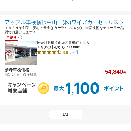
アップル車検横浜中山 (株)ワイズカーセールス
１９５４年創業 安心・安全なカーライフのため、最新技術をディーラー品
質でお届けします！
早割り
神奈川県横浜市緑区青砥町１４３－４
エリアの中心から
:13.6km
（28件）
4.6
参考車検価格
54,840
円
法定24ヶ月点検対象
1/1