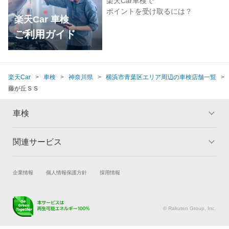
楽天Car車検で
ポイントを受け取るには？
楽天Car 車検
ご利用ガイド
楽天Car
車検
神奈川県
横浜市青葉区エリア周辺の車検店舗一覧
藤が丘ＳＳ
車検
関連サービス
トップ
マイページ
メリット
ご利用ガイド
試乗・商談
新車購入
企業情報
個人情報保護方針
採用情報
車検の基礎知識
キャンペーン一覧
楽天Car車買取
車検予約
ランキング
よくある質問
キズ修理予約
洗車・コーティング予約
© Rakuten Group, Inc.
メンテナンス管理
タイヤ・パーツ購入