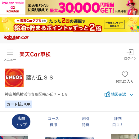
楽天Car車検
ログイン
メニュー
藤が丘ＳＳ
お気に入り
神奈川県横浜市青葉区梅が丘７－１８
地図確認
カード払いOK
店舗
コース
割引
評判
トップ
費用
特典
口コミ