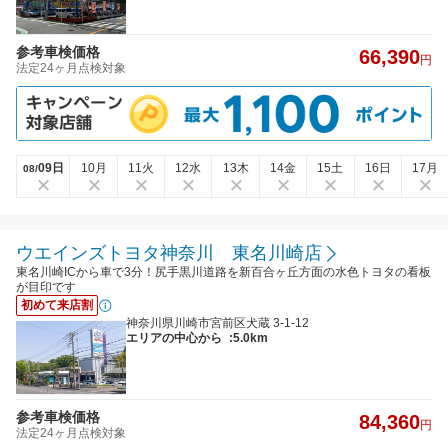
参考車検価格
66,390
円
法定24ヶ月点検対象
09日
10月
11火
12水
13木
14金
15土
16日
17月
08/
ウエインズトヨタ神奈川 東名川崎店
東名川崎ICから車で3分！尻手黒川道路を新百合ヶ丘方面の水色トヨタの看板
が目印です
初めて来店割
神奈川県川崎市宮前区犬蔵 3-1-12
エリアの中心から
:5.0km
参考車検価格
84,360
円
法定24ヶ月点検対象