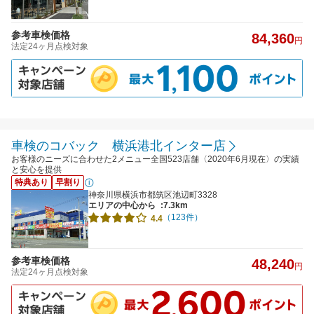
参考車検価格
84,360
円
法定24ヶ月点検対象
車検のコバック 横浜港北インター店
お客様のニーズに合わせた2メニュー全国523店舗〈2020年6月現在〉の実績
と安心を提供
特典あり
早割り
神奈川県横浜市都筑区池辺町3328
エリアの中心から
:7.3km
（123件）
4.4
参考車検価格
48,240
円
法定24ヶ月点検対象