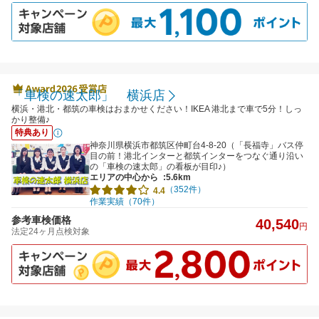
「車検の速太郎」 横浜店
横浜・港北・都筑の車検はおまかせください！IKEA 港北まで車で5分！しっ
かり整備♪
特典あり
神奈川県横浜市都筑区仲町台4-8-20（「長福寺」バス停
目の前！港北インターと都筑インターをつなぐ通り沿い
の「車検の速太郎」の看板が目印♪）
エリアの中心から
:5.6km
（352件）
4.4
作業実績（70件）
参考車検価格
40,540
円
法定24ヶ月点検対象