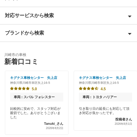
対応サービスから検索
川崎市麻生区
川崎市川崎区
ブランドから検索
Award 受賞店
川崎市幸区
優良店
ENEOS
川崎市高津区
川崎市の車検
特典あり
新着口コミ
「車検の速太郎」
川崎市多摩区
初めて来店割りあり
オートバックス
キグナス車検センター 矢上店
キグナス車検センター 矢上店
川崎市中原区
神奈川県川崎市幸区矢上16-5
神奈川県川崎市幸区矢上16-5
新車初回割りあり
出光リテール車検
5.0
4.5
川崎市宮前区
早割りあり
車両 : スバル フォレスター
車両 : トヨタ ハリアー
伊藤忠エネクス
クレジットカードOK
閉じる
比較的に安めで、スタッフ対応が
引き取り日の延長にも対応して頂
親切でした。ありがとうございま
き対応が良かったです。
宇佐美車検
した
投稿者さん
土日祝OK
Tanuki_さん
2026年8月1日
車検のコバック
2026年8月2日
代車あり