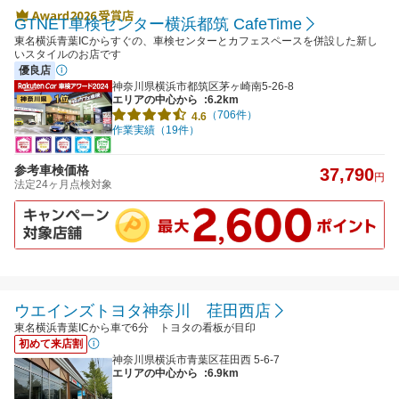
GTNET車検センター横浜都筑 CafeTime
東名横浜青葉ICからすぐの、車検センターとカフェスペースを併設した新し
いスタイルのお店です
優良店
神奈川県横浜市都筑区茅ヶ崎南5-26-8
エリアの中心から
:6.2km
（706件）
4.6
作業実績（19件）
参考車検価格
37,790
円
法定24ヶ月点検対象
ウエインズトヨタ神奈川 荏田西店
東名横浜青葉ICから車で6分 トヨタの看板が目印
初めて来店割
神奈川県横浜市青葉区荏田西 5-6-7
エリアの中心から
:6.9km