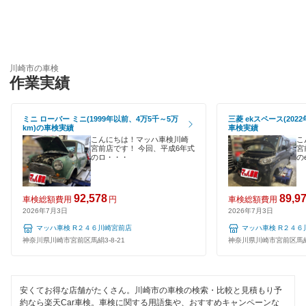
GTNET×カフェ車検
引取り・納車あり
キグナス車検
輸入車OK
ホリデー車検
川崎市の車検
ハイブリッド車OK
作業実績
マッハ車検
EV車OK
トヨタディーラー
ミニ ローバー ミニ(1999年以前、4万5千～5万
三菱 ekスペース(202
km)の車検実績
車検実績
120分以内の車検
こんにちは！マッハ車検川崎
こ
宮前店です！ 今回、平成6年式
宮
閉じる
のロ・・・
の
1日車検
夜間受付
92,578
89,9
車検総額費用
円
車検総額費用
2026年7月3日
2026年7月3日
整備保証
マッハ車検 R２４６川崎宮前店
マッハ車検 R２４６
神奈川県川崎市宮前区馬絹3-8-21
神奈川県川崎市宮前区馬絹3
1級整備士在籍
コンピューター診断
安くてお得な店舗がたくさん。川崎市の車検の検索・比較と見積もり予
約なら楽天Car車検。車検に関する用語集や、おすすめキャンペーンな