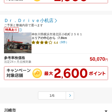
Ｄｒ．Ｄｒｉｖｅ小机店
ご予算と整備内容で選べます
特典あり
神奈川県横浜市港北区小机町２５６１
エリアの中心から
:7.9km
（9件）
4.4
参考車検価格
50,070
円
法定24ヶ月点検対象
1/6
川崎市