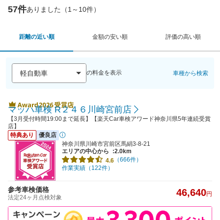
57件
ありました（1～10件）
距離の近い順
金額の安い順
評価の高い順
の料金を表示
車種から検索
マッハ車検 R２４６川崎宮前店
【3月受付時間19:00まで延長】【楽天Car車検アワード神奈川県5年連続受賞
店】
特典あり
優良店
神奈川県川崎市宮前区馬絹3-8-21
エリアの中心から
:2.0km
（666件）
4.6
作業実績（122件）
参考車検価格
46,640
円
法定24ヶ月点検対象