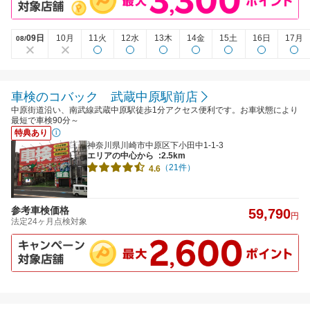
09日
10月
11火
12水
13木
14金
15土
16日
17月
08/
車検のコバック 武蔵中原駅前店
中原街道沿い、南武線武蔵中原駅徒歩1分アクセス便利です。お車状態により
最短で車検90分～
特典あり
神奈川県川崎市中原区下小田中1-1-3
エリアの中心から
:2.5km
（21件）
4.6
参考車検価格
59,790
円
法定24ヶ月点検対象