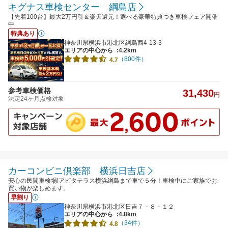
キグナス車検センター 綱島店
【先着100台】最大2万円引＆楽天還元！選べる豪華特典つき車検フェア開催
中
特典あり
神奈川県横浜市港北区綱島西4-13-3
エリアの中心から
:4.2km
（800件）
4.7
参考車検価格
31,430
円
法定24ヶ月点検対象
カーコンビニ倶楽部 横浜日吉店
安心の民間車検場!アピタテラス横浜綱島まで車で５分！車検中にご家族でお
買い物が楽しめます。
早割り
神奈川県横浜市港北区日吉７－８－１２
エリアの中心から
:4.8km
（34件）
4.8