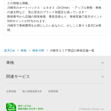
閉じる
どの情報も満載。
川崎市のオートバックス・エネオス（Dr.Drive）・アップル車検・車検
の速太郎など、安心安全のブランド加盟店も揃っています！
郵便番号から店舗の簡単検索、事前見積もり、車検実施で楽天ポイント
500ポイントが付与されます。
川崎市で車検費用をお得にしたいあなたに、かしこく探そう楽天Car車
検。
楽天Car
車検
神奈川県
川崎市エリア周辺の車検店舗一覧
車検
関連サービス
トップ
マイページ
メリット
ご利用ガイド
試乗・商談
新車購入
企業情報
個人情報保護方針
採用情報
車検の基礎知識
キャンペーン一覧
楽天Car車買取
車検予約
ランキング
よくある質問
キズ修理予約
洗車・コーティング予約
© Rakuten Group, Inc.