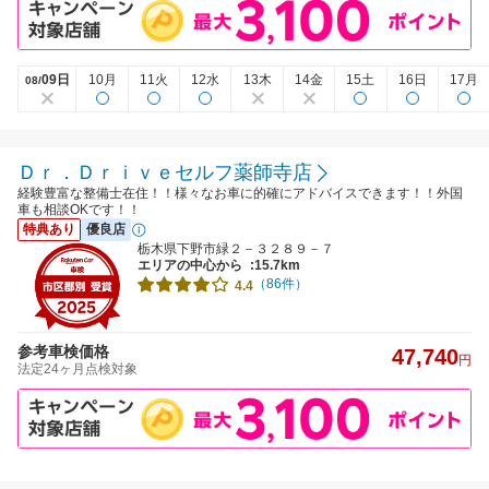
09日
10月
11火
12水
13木
14金
15土
16日
17月
08/
Ｄｒ．Ｄｒｉｖｅセルフ薬師寺店
経験豊富な整備士在住！！様々なお車に的確にアドバイスできます！！外国
車も相談OKです！！
特典あり
優良店
栃木県下野市緑２－３２８９－７
エリアの中心から
:15.7km
（86件）
4.4
参考車検価格
47,740
円
法定24ヶ月点検対象