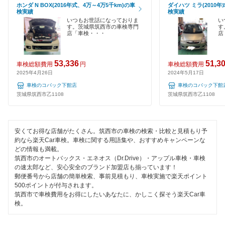
ホンダ N BOX(2016年式、4万～4万5千km)の車
ダイハツ ミラ(2010年
1日車検
検実績
検実績
桜川市
いつもお世話になっておりま
い
夜間受付
す。茨城県筑西市の車検専門
す
店「車検・・・
店
猿島郡
整備保証
下妻市
53,336
51,3
車検総額費用
円
車検総額費用
コンピューター診断
2025年4月26日
2024年5月17日
常総市
車検のコバック下館店
車検のコバック下館
茨城県筑西市乙1108
茨城県筑西市乙1108
閉じる
高萩市
つくば市
安くてお得な店舗がたくさん。筑西市の車検の検索・比較と見積もり予
約なら楽天Car車検。車検に関する用語集や、おすすめキャンペーンな
つくばみらい市
どの情報も満載。
筑西市のオートバックス・エネオス（Dr.Drive）・アップル車検・車検
土浦市
の速太郎など、安心安全のブランド加盟店も揃っています！
郵便番号から店舗の簡単検索、事前見積もり、車検実施で楽天ポイント
取手市
500ポイントが付与されます。
筑西市で車検費用をお得にしたいあなたに、かしこく探そう楽天Car車
検。
那珂郡