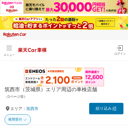
楽天Car車検
ログイン
メニュー
筑西市（茨城県）エリア周辺の車検店舗
（1ページ目）
絞り込み
エリア：
筑西市
夜間受付