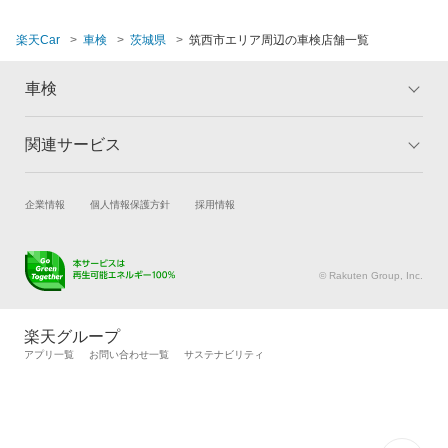
那珂市
楽天Car
車検
茨城県
筑西市エリア周辺の車検店舗一覧
行方市
坂東市
車検
東茨城郡
関連サービス
トップ
マイページ
常陸太田市
メリット
ご利用ガイド
常陸大宮市
試乗・商談
新車購入
企業情報
個人情報保護方針
採用情報
車検の基礎知識
キャンペーン一覧
楽天Car車買取
車検予約
ランキング
よくある質問
日立市
キズ修理予約
洗車・コーティング予約
© Rakuten Group, Inc.
ひたちなか市
メンテナンス管理
タイヤ・パーツ購入
タイヤ交換サービス
楽天Car マガジン
鉾田市
楽天グループ
自動車カタログ
自動車保険
アプリ一覧
お問い合わせ一覧
サステナビリティ
水戸市
楽天マイカー割
守谷市