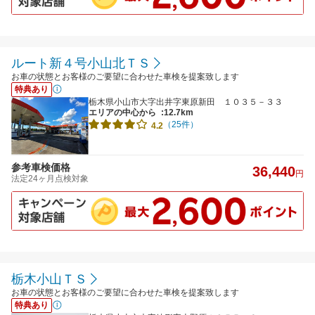
ルート新４号小山北ＴＳ
お車の状態とお客様のご要望に合わせた車検を提案致します
特典あり
栃木県小山市大字出井字東原新田 １０３５－３３
エリアの中心から
:12.7km
（25件）
4.2
参考車検価格
36,440
円
法定24ヶ月点検対象
栃木小山ＴＳ
お車の状態とお客様のご要望に合わせた車検を提案致します
特典あり