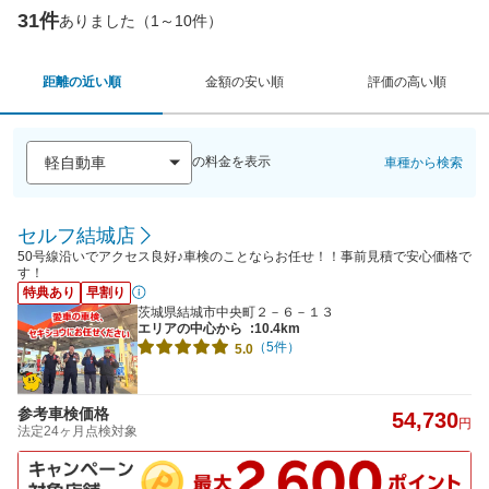
31件
ありました（1～10件）
距離の近い順
金額の安い順
評価の高い順
の料金を表示
車種から検索
セルフ結城店
50号線沿いでアクセス良好♪車検のことならお任せ！！事前見積で安心価格で
す！
特典あり
早割り
茨城県結城市中央町２－６－１３
エリアの中心から
:10.4km
（5件）
5.0
参考車検価格
54,730
円
法定24ヶ月点検対象