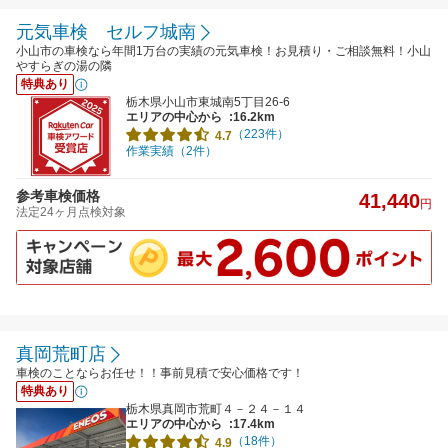
元気車検 セルフ城南
小山市の車検なら年間1万台の実績の元気車検！お見積り・ご相談無料！小山
やすらぎの湯の隣
特典あり
栃木県小山市東城南5丁目26-6
エリアの中心から
:16.2km
（223件）
4.7
作業実績（2件）
参考車検価格
41,440
円
法定24ヶ月点検対象
真岡荒町店
車検のことならお任せ！！事前見積で安心価格です！
特典あり
栃木県真岡市荒町４－２４－１４
エリアの中心から
:17.4km
（18件）
4.9