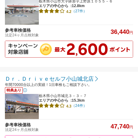
栃木県小山市大字鉢形字上野原１０５５－６
エリアの中心から
:12.8km
（27件）
4.2
参考車検価格
36,440
円
法定24ヶ月点検対象
Ｄｒ．Ｄｒｉｖｅセルフ小山城北店
年間70000台以上の実績！1日車検もご相談下さい。
特典あり
栃木県小山市城北３－３－７
エリアの中心から
:15.3km
（24件）
4.3
参考車検価格
47,740
円
法定24ヶ月点検対象