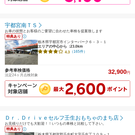
宇都宮南ＴＳ
お車の状態とお客様のご要望に合わせた車検を提案致します
特典あり
栃木県宇都宮市インターパーク６－３－１
エリアの中心から
:23.0km
（165件）
4.3
参考車検価格
32,900
円
法定24ヶ月点検対象
Ｄｒ．Ｄｒｉｖｅセルフ壬生おもちゃのまち店
お見積りだけでも大歓迎！！いつもの車検と比較して下さい。
特典あり
栃木県下都賀郡壬生町大字壬生丁２０９－１