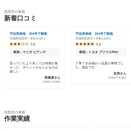
優良店
ENEOS
稲敷市
筑西市の車検
特典あり
新着口コミ
出光リテール車検
牛久市
早割りあり
伊藤忠エネクス
宇佐美車検 294号下館南
宇佐美車検 294号下館南
小美玉市
茨城県筑西市一本松1438-2
茨城県筑西市一本松1438-2
クレジットカードOK
コスモの車検
3.0
5.0
笠間市
土日祝OK
車両 : マツダ ビアンテ
車両 : トヨタ プリウスPHV
元気車検
鹿嶋市
代車あり
思っていたより高くてお得感が無
丁寧できめ細かい品質の車検でし
かった。ポイントがもらえるのは
た、満足です。
車検のコバック
かすみがうら市
嬉しい
玄侍さん
引取り・納車あり
投稿者さん
2026年7月30日
出光興産「らくらく安心車検」
神栖市
2026年7月30日
輸入車OK
北茨城市
閉じる
ハイブリッド車OK
北相馬郡
EV車OK
筑西市の車検
作業実績
久慈郡
120分以内の車検
古河市