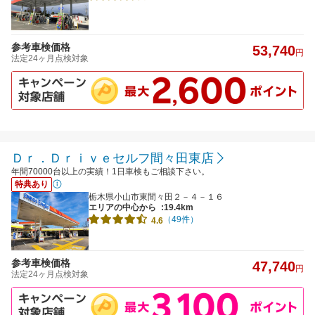
参考車検価格
53,740
円
法定24ヶ月点検対象
Ｄｒ．Ｄｒｉｖｅセルフ間々田東店
年間70000台以上の実績！1日車検もご相談下さい。
特典あり
栃木県小山市東間々田２－４－１６
エリアの中心から
:19.4km
（49件）
4.6
参考車検価格
47,740
円
法定24ヶ月点検対象