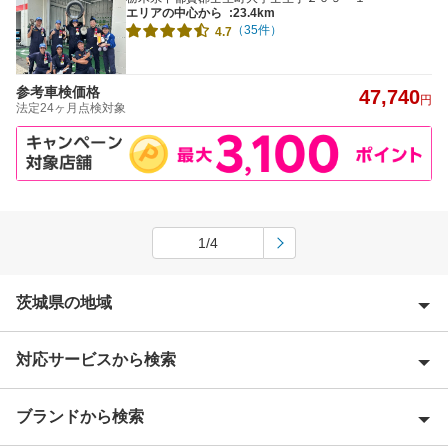
エリアの中心から
:23.4km
（35件）
4.7
参考車検価格
47,740
円
法定24ヶ月点検対象
1/4
茨城県の地域
対応サービスから検索
石岡市
潮来市
ブランドから検索
Award 受賞店
稲敷郡