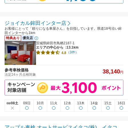
ジョイカル鉾田インター店
お客様にとって「頼りになる車屋さん」を目指しています。県道18号沿い鉾
田インターから1km
特典あり
優良店
茨城県鉾田市鳥栖2187-1
エリアの中心から
:13.1km
（3件）
4.8
参考車検価格
38,140
円
法定24ヶ月点検対象
08土
09日
10月
11火
12水
13木
14金
15土
16日
08/
アップル車検 オートサービスイタコ(株) イタコ