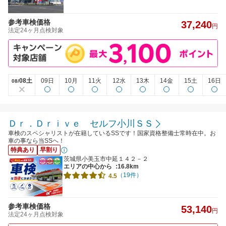
参考車検価格
37,240
円
法定24ヶ月点検対象
08土
09日
10月
11火
12水
13木
14金
15土
16日
08/
Ｄｒ．Ｄｒｉｖｅ セルフ小川ＳＳ
車検のスペシャリストが在籍しているSSです！国家資格整備士常時在中。お
車の事なら当SSへ！
特典あり
早割り
茨城県小美玉市中延１４２－２
エリアの中心から
:16.8km
（19件）
4.5
参考車検価格
53,140
円
法定24ヶ月点検対象