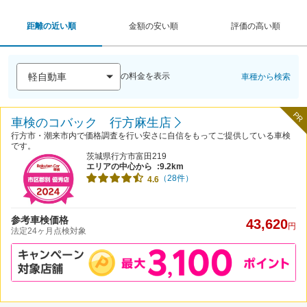
距離の近い順
金額の安い順
評価の高い順
の料金を表示
車種から検索
PR
車検のコバック 行方麻生店
行方市・潮来市内で価格調査を行い安さに自信をもってご提供している車検
です。
茨城県行方市富田219
エリアの中心から
:9.2km
（28件）
4.6
参考車検価格
43,620
円
法定24ヶ月点検対象