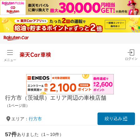
楽天Car車検
ログイン
メニュー
行方市（茨城県）エリア周辺の車検店舗
（1ページ目）
絞り込み
エリア：
行方市
57件
ありました（1～10件）