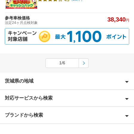
参考車検価格
38,340
円
法定24ヶ月点検対象
1/6
茨城県の地域
対応サービスから検索
石岡市
潮来市
ブランドから検索
Award 受賞店
稲敷郡
優良店
ENEOS