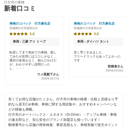
稲敷市
行方市の車検
特典あり
新着口コミ
アップル車検
牛久市
初めて来店割りあり
伊藤忠エネクス
車検のコバック 行方麻生店
車検のコバック 行方麻生店
小美玉市
茨城県行方市富田219
茨城県行方市富田219
早割りあり
宇佐美車検
5.0
5.0
笠間市
クレジットカードOK
車両 : 三菱 アイ ミーブ
車両 : ダイハツ タント
車検のコバック
鹿嶋市
土日祝OK
転居してきて初めての車検。探し
安く早くすみました
てみたが近所にはココしかなく…
フリードリンクもあってよかった
アクセル車検
かすみがうら市
選択の余地もなく、頼んだわけだ
です
代車あり
が、わかりやすい説明だった
投稿者さん
エネフリ車検
し、・・・
神栖市
2026年2月16日
ウメ星殿下さん
引取り・納車あり
2026年3月17日
安心WE！車検
北茨城市
輸入車OK
北相馬郡
閉じる
ハイブリッド車OK
安くてお得な店舗がたくさん。行方市の車検の検索・比較と見積もり予
約なら楽天Car車検。車検に関する用語集や、おすすめキャンペーンな
久慈郡
どの情報も満載。
EV車OK
行方市のオートバックス・エネオス（Dr.Drive）・アップル車検・車検
古河市
の速太郎など、安心安全のブランド加盟店も揃っています！
120分以内の車検
郵便番号から店舗の簡単検索、事前見積もり、車検実施で楽天ポイント