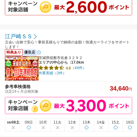
江戸崎ＳＳ
立会い点検で安心！事前見積もりで納得の金額！快適カーライフをサポート
します！
特典あり
優良店
茨城県稲敷市佐倉３２９２
エリアの中心から
:17.0km
（44件）
4.6
作業実績（3件）
参考車検価格
34,640
円
法定24ヶ月点検対象
08土
09日
10月
11火
12水
13木
14金
15土
16日
08/