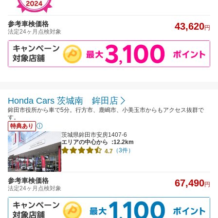
参考車検価格
43,620
円
法定24ヶ月点検対象
Honda Cars 茨城南 鉾田店
鉾田市役所から車で5分。行方市、鹿嶋市、小美玉市からもアクセス抜群で
す。
特典あり
茨城県鉾田市安房1407-6
エリアの中心から
:12.2km
（3件）
4.7
参考車検価格
67,490
円
法定24ヶ月点検対象