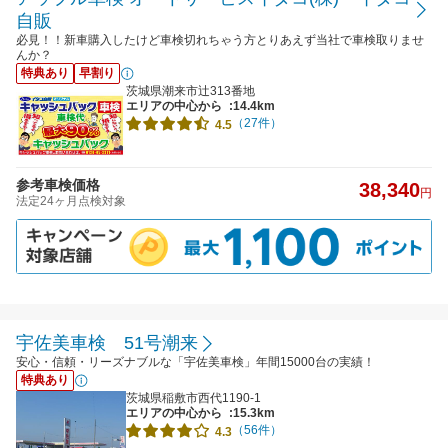
自販
必見！！新車購入したけど車検切れちゃう方とりあえず当社で車検取りませ
んか？
特典あり
早割り
茨城県潮来市辻313番地
エリアの中心から
:14.4km
（27件）
4.5
参考車検価格
38,340
円
法定24ヶ月点検対象
宇佐美車検 51号潮来
安心・信頼・リーズナブルな「宇佐美車検」年間15000台の実績！
特典あり
茨城県稲敷市西代1190-1
エリアの中心から
:15.3km
（56件）
4.3