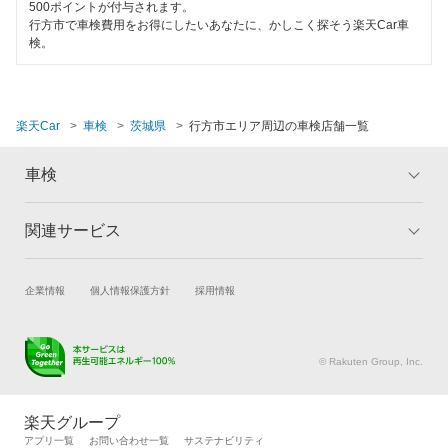
桜川市
500ポイントが付与されます。
1日車検
行方市で車検費用をお得にしたいあなたに、かしこく探そう楽天Car車
検。
猿島郡
夜間受付
下妻市
整備保証
楽天Car
車検
茨城県
行方市エリア周辺の車検店舗一覧
常総市
1級整備士在籍
高萩市
車検
コンピューター診断
筑西市
関連サービス
トップ
マイページ
閉じる
つくば市
メリット
ご利用ガイド
試乗・商談
新車購入
企業情報
個人情報保護方針
採用情報
つくばみらい市
車検の基礎知識
キャンペーン一覧
楽天Car車買取
車検予約
ランキング
よくある質問
土浦市
キズ修理予約
洗車・コーティング予約
© Rakuten Group, Inc.
取手市
メンテナンス管理
タイヤ・パーツ購入
タイヤ交換サービス
楽天Car マガジン
那珂郡
楽天グループ
自動車カタログ
自動車保険
アプリ一覧
お問い合わせ一覧
サステナビリティ