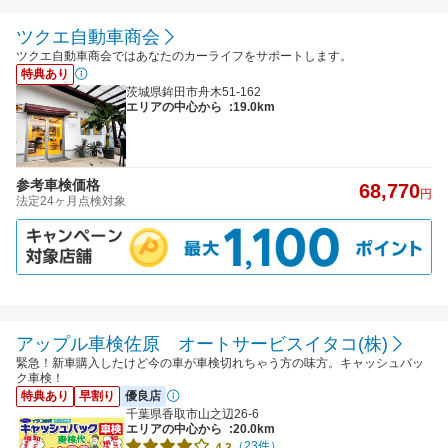
ツクエ自動車商会
ツクエ自動車商会ではあなたのカーライフをサポートします。
特典あり
茨城県鉾田市舟木51-162
エリアの中心から
:19.0km
参考車検価格
68,770
円
法定24ヶ月点検対象
アップル車検佐原 オートサービスイタコ(株)
緊急！新車購入したけど今の車が車検切れちゃう方の味方。キャッシュバッ
ク車検！
特典あり
早割り
優良店
千葉県香取市山之辺26-6
エリアの中心から
:20.0km
（23件）
4.3