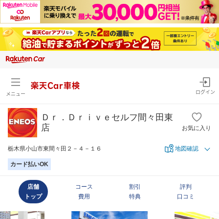
楽天Car車検
ログイン
メニュー
Ｄｒ．Ｄｒｉｖｅセルフ間々田東
店
お気に入り
栃木県小山市東間々田２－４－１６
地図確認
カード払いOK
店舗
コース
割引
評判
トップ
費用
特典
口コミ