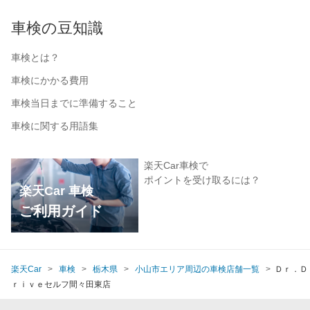
車検の豆知識
車検とは？
車検にかかる費用
車検当日までに準備すること
車検に関する用語集
楽天Car車検で
ポイントを受け取るには？
楽天Car 車検
ご利用ガイド
楽天Car
車検
栃木県
小山市エリア周辺の車検店舗一覧
Ｄｒ．Ｄ
ｒｉｖｅセルフ間々田東店