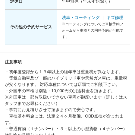
定休日
年中無休（年末年始除く）
洗車・コーティング
｜
キズ修理
※コーティングについては車検予約フ
その他の予約サービス
ォームから車検との同時予約が可能で
す。
注意事項
・初年度登録から１３年以上の経年車は重量税が異なります。
・電気自動車及び一部のハイブリッド車や天然ガス車は、重量税
が安くなります。 対応車種については店頭でご相談下さい。
・外国車の車検は別途：10,000円の別途料金を頂きます。
※外国車は一部お取扱いできない車両が御座います（詳しくはス
タッフまでお尋ねください）
・事前にお見積りさせて頂きますので安心です。
・車検基本料金には、法定２４ヶ月整備、OBD点検が含まれま
す。
・普通貨物（１ナンバー）・３ｔ以上の小型貨物（４ナンバー）
は別途お見積りになります。